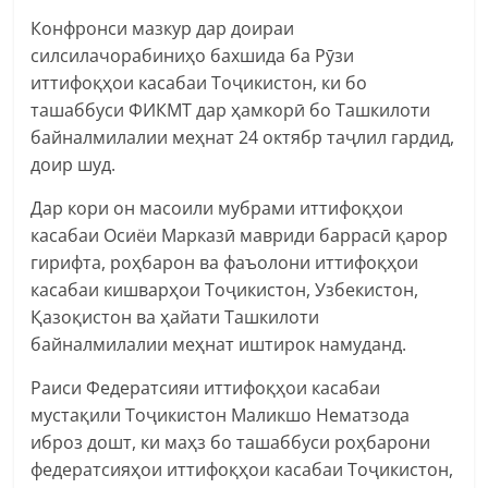
Конфронси мазкур дар доираи
силсилачорабиниҳо бахшида ба Рӯзи
иттифоқҳои касабаи Тоҷикистон, ки бо
ташаббуси ФИКМТ дар ҳамкорӣ бо Ташкилоти
байналмилалии меҳнат 24 октябр таҷлил гардид,
доир шуд.
Дар кори он масоили мубрами иттифоқҳои
касабаи Осиёи Марказӣ мавриди баррасӣ қарор
гирифта, роҳбарон ва фаъолони иттифоқҳои
касабаи кишварҳои Тоҷикистон, Узбекистон,
Қазоқистон ва ҳайати Ташкилоти
байналмилалии меҳнат иштирок намуданд.
Раиси Федератсияи иттифоқҳои касабаи
мустақили Тоҷикистон Маликшо Нематзода
иброз дошт, ки маҳз бо ташаббуси роҳбарони
федератсияҳои иттифоқҳои касабаи Тоҷикистон,