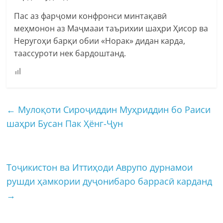
Пас аз фарҷоми конфронси минтақавӣ
меҳмонон аз Маҷмааи таърихии шаҳри Ҳисор ва
Неругоҳи барқи обии «Норак» дидан карда,
таассуроти нек бардоштанд.
←
Мулоқоти Сироҷиддин Муҳриддин бо Раиси
шаҳри Бусан Пак Ҳёнг-Ҷун
Тоҷикистон ва Иттиҳоди Аврупо дурнамои
рушди ҳамкории дуҷонибаро баррасӣ карданд
→