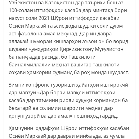
Узбекистон ва Қазоқистон дар таърихи беш аз
100-солаи иттифоқҳои касаба дар минтақа бори
нахуст соли 2021 Шӯрои иттифоқҳои касабаи
Осиёи Марказӣ таъсис дода шуд, ки соли дуюм
аст фаъолона амал мекунад. Дар ин давра
аллакай шумораи кишварҳои аъзои он бо ворид
шудани ҷумҳуриҳои Қирғизистону Муғулистон
ба панҷ адад расида, бо Ташкилоти
байналмиллалии меҳнат ва дигар ташкилоти
соҳавӣ ҳамкории судманд ба роҳ монда шудааст.
Зимни конфронс гузориши ҳайатҳои иштирокчӣ
дар мавзӯи «Дар бораи мавқеи иттифоқҳои
касаба дар таъмини риояи ҳуқуқи кормандон ба
бехатарӣ ва солимии шароити меҳнат дар
қонунгузорӣ ва дар амал» пешниҳод гардид.
Ҳамчунин ҳадафҳои Шӯрои иттифоқҳои касабаи
Осиёи Марказӣ дар давраи минбаъда, аз ҷумла