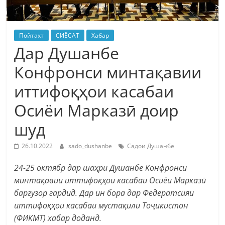
Пойтахт
СИЁСАТ
Хабар
Дар Душанбе
Конфронси минтақавии
иттифоқҳои касабаи
Осиёи Марказӣ доир
шуд
26.10.2022
sado_dushanbe
Садои Душанбе
24-25 октябр дар шаҳри Душанбе Конфронси
минтақавии иттифоқҳои касабаи Осиёи Марказӣ
баргузор гардид. Дар ин бора дар Федератсияи
иттифоқҳои касабаи мустақили Тоҷикистон
(ФИКМТ) хабар доданд.