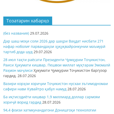
Тозатарин хабарҳо
(без названия)
29.07.2026
Дар шаш моҳи соли 2026 дар шаҳри Ваҳдат нисбати 271
нафар ноболиғ парвандаҳои ҳуқуқвайронкунии маъмурӣ
тартиб дода шуд
29.07.2026
28 июл таҳти раёсати Президенти Ҷумҳурии Тоҷикистон,
Раиси Ҳукумати кишвар, Пешвои миллат муҳтарам Эмомалӣ
Раҳмон
маҷлиси
Ҳукумати Ҷумҳурии Тоҷикистон баргузор
гардид.
28.07.2026
Вазири корҳои хориҷии Тоҷикистон нусхаи эътимодномаи
сафири нави Кувайтро қабул намуд
28.07.2026
Ба иқтисодиёти кишвар 1,9 миллиард доллар сармояи
хориҷӣ ворид гардид
28.07.2026
94,4 фоизи хатмкунандагони Донишгоҳи технологии