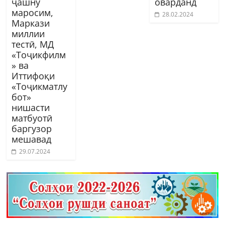
ҷашну
оварданд
маросим,
28.02.2024
Маркази
миллии
тестӣ, МД
«Тоҷикфилм
» ва
Иттифоқи
«Тоҷикматлу
бот»
нишасти
матбуотӣ
баргузор
мешавад
29.07.2024