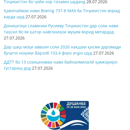
Тоҷикистон бо ҷойи кор таъмин шуданд
28.07.2026
Ҳавопаймои нави Boeing 737-8 MAX ба Тоҷикистон ворид
карда шуд
27.07.2026
Донишгоҳи славянии Русияву Тоҷикистон дар соли нави
таҳсил бо як қатор навгониҳои муҳим ворид мегардад
27.07.2026
Дар шаш моҳи аввали соли 2026 нақшаи қисми даромади
буҷети ноҳияи Варзоб 103,4 фоиз иҷро шуд
27.07.2026
ДДТТ бо 13 созишномаи нави байналмилалӣ ҳамкориро
густариш дод
27.07.2026