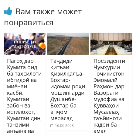
Вам также может
понравиться
Пагоҳ дар
Таҷдиди
Президенти
Кумита оид
қитъаи
Ҷумҳурии
ба таҳсилоти
Қизилқалъа-
Тоҷикистон
ибтидоӣ ва
Бохтар-
Эмомалӣ
миёнаи
идомаи роҳи
Раҳмон дар
касбӣ,
мошингарди
Вазорати
Кумитаи
Душанбе-
мудофиа ва
забон ва
Бохтар ба
Қувваҳои
истилоҳот,
анҷом
Мусаллаҳ
Кумитаи дин,
мерасад
таъйиноти
танзими
кадрӣ ба
16.06.2023
анъана ва
амал