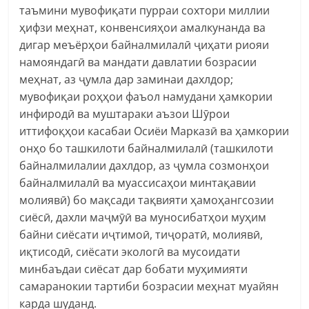
таъмини мувофиқати пурраи сохтори миллии
ҳифзи меҳнат, конвенсияҳои амалкунанда ва
дигар меъёрҳои байналмилалӣ ҷиҳати риояи
намояндагӣ ва мандати давлатии бозрасии
меҳнат, аз ҷумла дар заминаи дахлдор;
мувофиқаи роҳҳои фаъол намудани ҳамкории
инфиродӣ ва муштараки аъзои Шӯрои
иттифоқҳои касабаи Осиёи Марказӣ ва ҳамкории
онҳо бо ташкилоти байналмилалӣ (ташкилоти
байналмилалии дахлдор, аз ҷумла созмонҳои
байналмилалӣ ва муассисаҳои минтақавии
молиявӣ) бо мақсади тақвияти ҳамоҳангсозии
сиёсӣ, дахли маҷмӯӣ ва муносибатҳои муҳим
байни сиёсати иҷтимоӣ, тиҷоратӣ, молиявӣ,
иқтисодӣ, сиёсати экологӣ ва мусоидати
минбаъдаи сиёсат дар бобати муҳимияти
самаранокии тартиби бозрасии меҳнат муайян
карда шуданд.