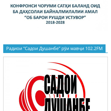
Радиои “Садои Душанбе” рӯи мавҷи 102.2FM