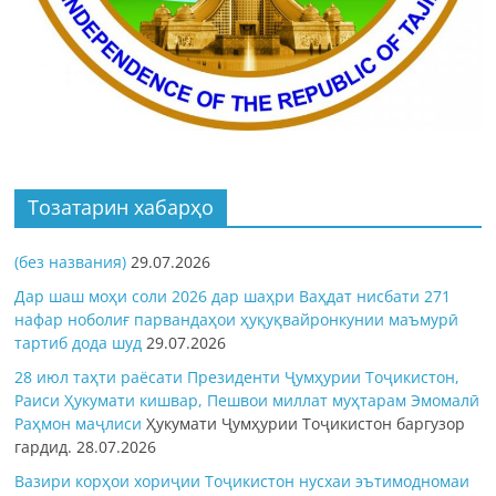
Тозатарин хабарҳо
(без названия)
29.07.2026
Дар шаш моҳи соли 2026 дар шаҳри Ваҳдат нисбати 271
нафар ноболиғ парвандаҳои ҳуқуқвайронкунии маъмурӣ
тартиб дода шуд
29.07.2026
28 июл таҳти раёсати Президенти Ҷумҳурии Тоҷикистон,
Раиси Ҳукумати кишвар, Пешвои миллат муҳтарам Эмомалӣ
Раҳмон
маҷлиси
Ҳукумати Ҷумҳурии Тоҷикистон баргузор
гардид.
28.07.2026
Вазири корҳои хориҷии Тоҷикистон нусхаи эътимодномаи