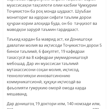
муассисаҳои таҳсилоти олии касбии Ҷумҳурии
Тоҷикистон ба роҳ монда шудааст. Шуъбаи
мониториг ва идораи сифати таълим дорои
ҳуҷраи кории алоҳида буда, он бо таҷҳизот ва
маводҳои зарурӣ таъмин гардидааст.
Таъкид кардан ба маврид аст, ки Донишгоҳи
давлатии молия ва иқтисоди Тоҷикистон дорои 5
бинои таълимӣ, 6 факултет, 19 кафедраи
тахассусӣ ва 8 кафедраи умумидонишгоҳӣ
мебошад. Дар ин муассисаи таълимӣ
мутахассисони соҳаи молия, иқтисод,
технологияҳои инноватсинонию
коммуникатсионӣ, ҳуқуқи иқтисодӣ ва
фаъолияти гумрукию оморӣ омода карда
мешаванд.
Дар донишгоҳ 19 доктори илм, 140 номзади илм,