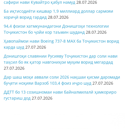
сафири нави Кувайтро қабул намуд
28.07.2026
Ба иқтисодиёти кишвар 1,9 миллиард доллар сармояи
хориҷӣ ворид гардид
28.07.2026
94,4 фоизи хатмкунандагони Донишгоҳи технологии
Тоҷикистон бо ҷойи кор таъмин шуданд
28.07.2026
Ҳавопаймои нави Boeing 737-8 MAX ба Тоҷикистон ворид
карда шуд
27.07.2026
Донишгоҳи славянии Русияву Тоҷикистон дар соли нави
таҳсил бо як қатор навгониҳои муҳим ворид мегардад
27.07.2026
Дар шаш моҳи аввали соли 2026 нақшаи қисми даромади
буҷети ноҳияи Варзоб 103,4 фоиз иҷро шуд
27.07.2026
ДДТТ бо 13 созишномаи нави байналмилалӣ ҳамкориро
густариш дод
27.07.2026