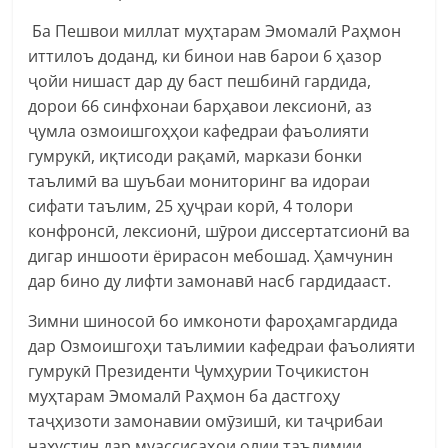
Ба Пешвои миллат муҳтарам Эмомалӣ Раҳмон
иттилоъ доданд, ки бинои нав барои 6 ҳазор
ҷойи нишаст дар ду баст пешбинӣ гардида,
дорои 66 синфхонаи барҳавои лексионӣ, аз
ҷумла озмоишгоҳҳои кафедраи фаъолияти
гумрукӣ, иқтисоди рақамӣ, маркази бонки
таълимӣ ва шуъбаи мониторинг ва идораи
сифати таълим, 25 ҳуҷраи корӣ, 4 толори
конфронсӣ, лексионӣ, шӯрои диссертатсионӣ ва
дигар иншооти ёрирасон мебошад. Ҳамчунин
дар бино ду лифти замонавӣ насб гардидааст.
Зимни шиносоӣ бо имконоти фароҳамгардида
дар Озмоишгоҳи таълимии кафедраи фаъолияти
гумрукӣ Президенти Ҷумҳурии Тоҷикистон
муҳтарам Эмомалӣ Раҳмон ба дастгоҳу
таҷҳизоти замонавии омӯзишӣ, ки таҷрибаи
нахустин дар муассисаҳои олии таълимии