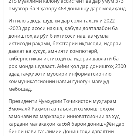
215 муаллими калону ассистент ва дар умум 373
омӯзгор ба 9 ҳазору 468 донишҷӯ дарс медиҳанд.
Иттилоъ дода шуд, ки дар соли таҳсили 2022
-2023 дар асоси нақша, қабули довталабон ба
донишгоҳ аз рӯи 6 ихтисоси нав, аз ҷумла
иқтисоди рақамӣ, бехатарии иқтисодӣ, идораи
давлат ва ҳуқуқ, амнияти компютерӣ,
кибернетикаи иқтисодӣ ва идораи давлатӣ ба
роҳ монда шудааст. Айни ҳол дар донишгоҳ 2300
адад таҷҳизоти муосири информатсионию
коммуникатсионии навъи гуногун мавҷуд
мебошад.
Президенти Ҷумҳурии Тоҷикистон муҳтарам
Эмомалӣ Раҳмон аз таъсиси озмоишгоҳҳои
замонавӣ ва марказҳои инноватсионии аз худ
кардани малакаҳои касбӣ барои донишҷӯён дар
бинои нави таълимии Донишгоҳи давалтии