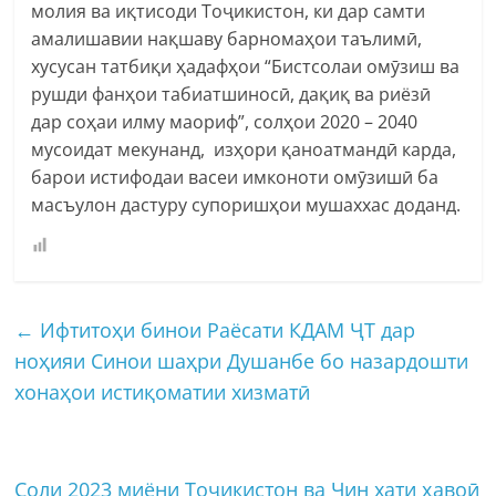
молия ва иқтисоди Тоҷикистон, ки дар самти
амалишавии нақшаву барномаҳои таълимӣ,
хусусан татбиқи ҳадафҳои “Бистсолаи омӯзиш ва
рушди фанҳои табиатшиносӣ, дақиқ ва риёзӣ
дар соҳаи илму маориф”, солҳои 2020 – 2040
мусоидат мекунанд, изҳори қаноатмандӣ карда,
барои истифодаи васеи имконоти омӯзишӣ ба
масъулон дастуру супоришҳои мушаххас доданд.
←
Ифтитоҳи бинои Раёсати КДАМ ҶТ дар
ноҳияи Синои шаҳри Душанбе бо назардошти
хонаҳои истиқоматии хизматӣ
Соли 2023 миёни Тоҷикистон ва Чин хати ҳавоӣ