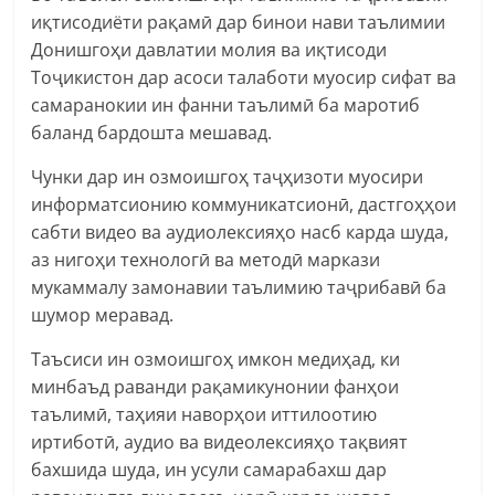
иқтисодиёти рақамӣ дар бинои нави таълимии
Донишгоҳи давлатии молия ва иқтисоди
Тоҷикистон дар асоси талаботи муосир сифат ва
самаранокии ин фанни таълимӣ ба маротиб
баланд бардошта мешавад.
Чунки дар ин озмоишгоҳ таҷҳизоти муосири
информатсионию коммуникатсионӣ, дастгоҳҳои
сабти видео ва аудиолексияҳо насб карда шуда,
аз нигоҳи технологӣ ва методӣ маркази
мукаммалу замонавии таълимию таҷрибавӣ ба
шумор меравад.
Таъсиси ин озмоишгоҳ имкон медиҳад, ки
минбаъд раванди рақамикунонии фанҳои
таълимӣ, таҳияи наворҳои иттилоотию
иртиботӣ, аудио ва видеолексияҳо тақвият
бахшида шуда, ин усули самарабахш дар