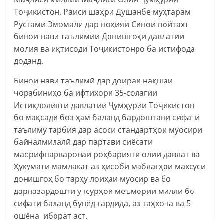
Тоҷикистон, Раиси шаҳри Душанбе муҳтарам
Рустами Эмомалӣ дар ноҳияи Синои пойтахт
бинои нави таълимии Донишгоҳи давлатии
молия ва иқтисоди Тоҷикистонро ба истифода
доданд.
Бинои нави таълимӣ дар доираи нақшаи
чорабиниҳо ба ифтихори 35-солагии
Истиқлолияти давлатии Ҷумҳурии Тоҷикистон
бо мақсади боз ҳам баланд бардоштани сифати
таълиму тарбия дар асоси стандартҳои муосири
байналмилалӣ дар партави сиёсати
маорифпарваронаи роҳбарияти олии давлат ва
Ҳукумати мамлакат аз ҳисоби маблағҳои махсуси
донишгоҳ бо тарҳу лоиҳаи муосир ва бо
дарназардошти унсурҳои меъмории миллӣ бо
сифати баланд бунёд гардида, аз таҳхона ва 5
ошёна иборат аст.