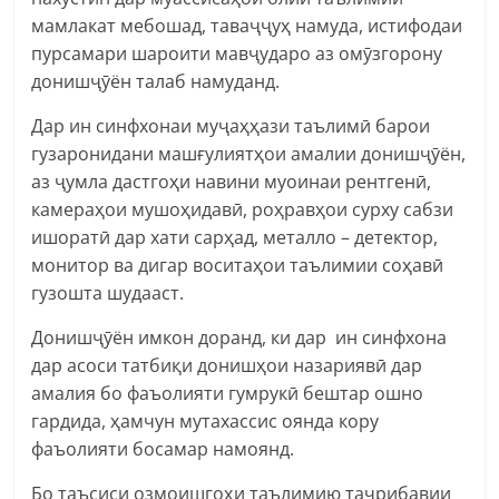
мамлакат мебошад, таваҷҷуҳ намуда, истифодаи
пурсамари шароити мавҷударо аз омӯзгорону
донишҷӯён талаб намуданд.
Дар ин синфхонаи муҷаҳҳази таълимӣ барои
гузаронидани машғулиятҳои амалии донишҷӯён,
аз ҷумла дастгоҳи навини муоинаи рентгенӣ,
камераҳои мушоҳидавӣ, роҳравҳои сурху сабзи
ишоратӣ дар хати сарҳад, металло – детектор,
монитор ва дигар воситаҳои таълимии соҳавӣ
гузошта шудааст.
Донишҷӯён имкон доранд, ки дар ин синфхона
дар асоси татбиқи донишҳои назариявӣ дар
амалия бо фаъолияти гумрукӣ бештар ошно
гардида, ҳамчун мутахассис оянда кору
фаъолияти босамар намоянд.
Бо таъсиси озмоишгоҳи таълимию таҷрибавии