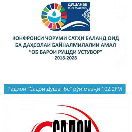
Радиои “Садои Душанбе” рӯи мавҷи 102.2FM