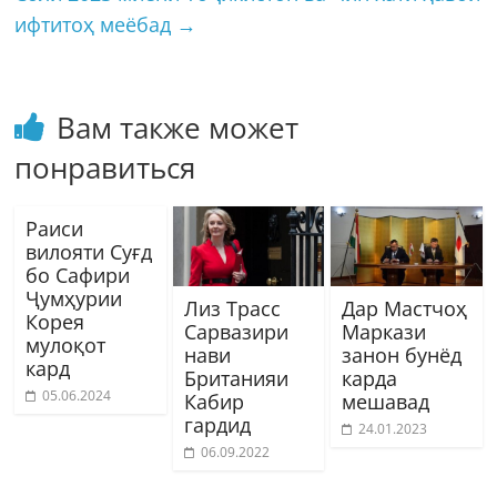
ифтитоҳ меёбад
→
Вам также может
понравиться
Раиси
вилояти Суғд
бо Сафири
Ҷумҳурии
Лиз Трасс
Дар Мастчоҳ
Корея
Сарвазири
Маркази
мулоқот
нави
занон бунёд
кард
Британияи
карда
05.06.2024
Кабир
мешавад
гардид
24.01.2023
06.09.2022