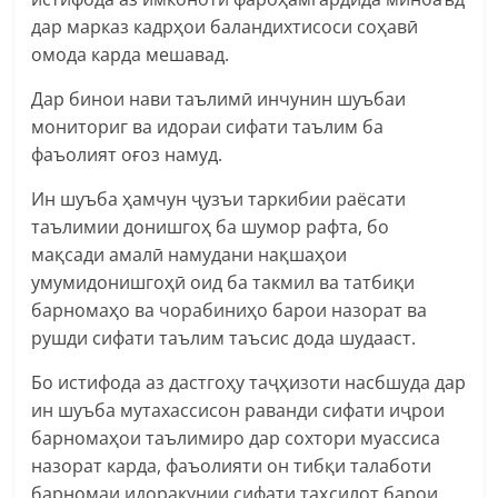
дар марказ кадрҳои баландихтисоси соҳавӣ
омода карда мешавад.
Дар бинои нави таълимӣ инчунин шуъбаи
мониториг ва идораи сифати таълим ба
фаъолият оғоз намуд.
Ин шуъба ҳамчун ҷузъи таркибии раёсати
таълимии донишгоҳ ба шумор рафта, бо
мақсади амалӣ намудани нақшаҳои
умумидонишгоҳӣ оид ба такмил ва татбиқи
барномаҳо ва чорабиниҳо барои назорат ва
рушди сифати таълим таъсис дода шудааст.
Бо истифода аз дастгоҳу таҷҳизоти насбшуда дар
ин шуъба мутахассисон раванди сифати иҷрои
барномаҳои таълимиро дар сохтори муассиса
назорат карда, фаъолияти он тибқи талаботи
барномаи идоракунии сифати таҳсилот барои