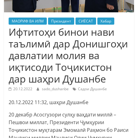
МАОРИФ ВА ИЛМ
Президент
СИЁСАТ
Хабар
Ифтитоҳи бинои нави
таълимӣ дар Донишгоҳи
давлатии молия ва
иқтисоди Тоҷикистон
дар шаҳри Душанбе
20.12.2022
sado_dushanbe
Садои Душанбе
20.12.2022 11:32, шаҳри Душанбе
20 декабр Асосгузори сулҳу ваҳдати миллӣ –
Пешвои миллат, Президенти Ҷумҳурии
Тоҷикистон муҳтарам Эмомалӣ Раҳмон бо Раиси
Маҷлиси миллии Маҷлиси Олии Ҷумҳурии