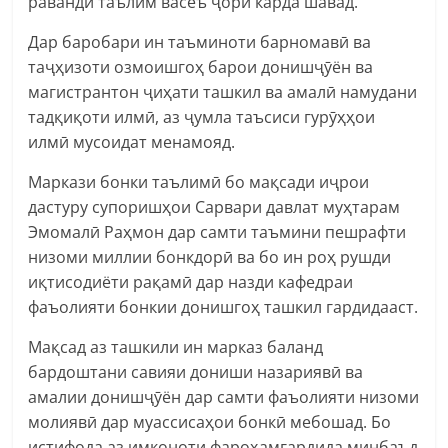
раванди таълим васеъ ҷорӣ карда шавад.
Дар баробари ин таъминоти барномавӣ ва
таҷҳизоти озмоишгоҳ барои донишҷӯён ва
магистрантон ҷиҳати ташкил ва амалӣ намудани
тадқиқоти илмӣ, аз ҷумла таъсиси гурӯҳҳои
илмӣ мусоидат менамояд.
Маркази бонки таълимӣ бо мақсади иҷрои
дастуру супоришҳои Сарвари давлат муҳтарам
Эмомалӣ Раҳмон дар самти таъмини пешрафти
низоми миллии бонкдорӣ ва бо ин роҳ рушди
иқтисодиёти рақамӣ дар назди кафедраи
фаъолияти бонкии донишгоҳ ташкил гардидааст.
Мақсад аз ташкили ин марказ баланд
бардоштани савияи дониши назариявӣ ва
амалии донишҷӯён дар самти фаъолияти низоми
молиявӣ дар муассисаҳои бонкӣ мебошад. Бо
истифода аз имконоти фароҳамгардида минбаъд