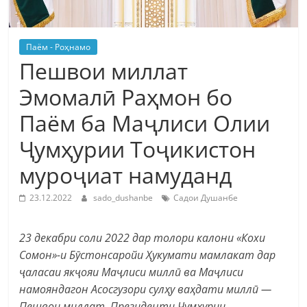
Паём - Роҳнамо
Пешвои миллат
Эмомалӣ Раҳмон бо
Паём ба Маҷлиси Олии
Ҷумҳурии Тоҷикистон
муроҷиат намуданд
23.12.2022
sado_dushanbe
Садои Душанбе
23 декабри соли 2022 дар толори калони «Кохи
Сомон»-и Бӯстонсаройи Ҳукумати мамлакат дар
ҷаласаи якҷояи Маҷлиси миллӣ ва Маҷлиси
намояндагон Асосгузори сулҳу ваҳдати миллӣ —
Пешвои миллат, Президенти Ҷумҳурии