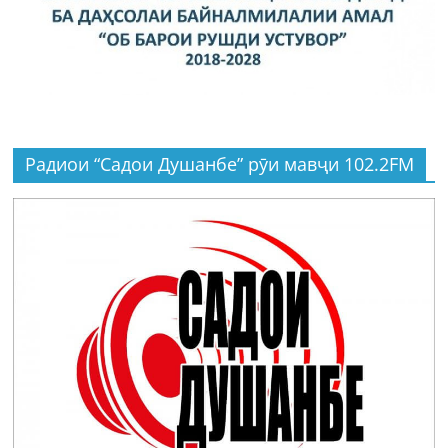
Радиои “Садои Душанбе” рӯи мавҷи 102.2FM