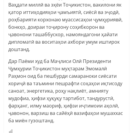
Ваҳдати миллӣ ва эҳёи Тоҷикистон, вакилони як
қатор иттиҳодияҳои ҷамъиятӣ, сиёсӣ ва эҷодӣ,
роҳбарияти корхонаю муассисаҳои ҷумҳуриявӣ,
бонкҳо, доираи тоҷирону соҳибкорон ва
ҷавонони ташаббускор, намояндагони ҳайати
дипломатӣ ва воситаҳои ахбори умум иштирок
доштанд.
Дар Паёми худ ба Маҷлиси Олӣ Президенти
Ҷумҳурии Тоҷикистон муҳтарам Эмомалӣ
Раҳмон оид ба пешбурди самараноки сиёсати
хориҷӣ ва таъмини пешрафти соҳаҳои иқтисоду
саноат, энергетика, роҳу нақлиёт, амнияту
мудофиа, ҳифзи ҳуқуқу тартибот, тандурустӣ,
фарҳанг, илму маориф, ҳифзи иҷтимоии аҳолӣ,
ҷавонон, варзиш ва сайёҳӣ вазифаҳои мушаххас
ба миён гузоштанд.