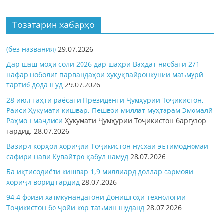
Тозатарин хабарҳо
(без названия)
29.07.2026
Дар шаш моҳи соли 2026 дар шаҳри Ваҳдат нисбати 271
нафар ноболиғ парвандаҳои ҳуқуқвайронкунии маъмурӣ
тартиб дода шуд
29.07.2026
28 июл таҳти раёсати Президенти Ҷумҳурии Тоҷикистон,
Раиси Ҳукумати кишвар, Пешвои миллат муҳтарам Эмомалӣ
Раҳмон
маҷлиси
Ҳукумати Ҷумҳурии Тоҷикистон баргузор
гардид.
28.07.2026
Вазири корҳои хориҷии Тоҷикистон нусхаи эътимодномаи
сафири нави Кувайтро қабул намуд
28.07.2026
Ба иқтисодиёти кишвар 1,9 миллиард доллар сармояи
хориҷӣ ворид гардид
28.07.2026
94,4 фоизи хатмкунандагони Донишгоҳи технологии
Тоҷикистон бо ҷойи кор таъмин шуданд
28.07.2026