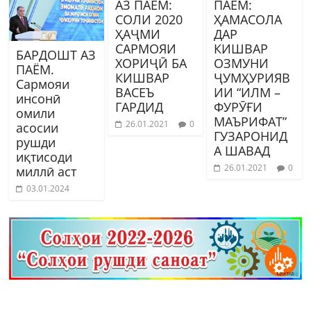
АЗ ПАЁМ:
ПАЁМ:
СОЛИ 2020
ҲАМАСОЛА
ҲАҶМИ
ДАР
САРМОЯИ
КИШВАР
БАРДОШТ АЗ
ХОРИҶӢ БА
ОЗМУНИ
ПАЁМ.
КИШВАР
ҶУМҲУРИЯВ
Сармояи
ВАСЕЪ
ИИ “ИЛМ –
инсонӣ
ГАРДИД
ФУРӮҒИ
омили
МАЪРИФАТ”
26.01.2021
0
асосии
ГУЗАРОНИД
рушди
А ШАВАД
иқтисоди
26.01.2021
0
миллӣ аст
03.01.2024