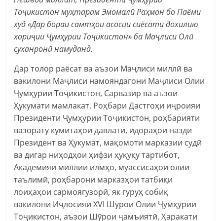
Тоҷикистон муҳтарам Эмомалӣ Раҳмон бо Паёми
худ «Дар бораи самтҳои асосии сиёсати дохилию
хориҷии Ҷумҳурии Тоҷикистон» ба Маҷлиси Олӣ
суханронӣ намуданд.
Дар толор раёсат ва аъзои Маҷлиси миллӣ ва
вакилони Маҷлиси намояндагони Маҷлиси Олии
Ҷумҳурии Тоҷикистон, Сарвазир ва аъзои
Ҳукумати мамлакат, Роҳбари Дастгоҳи иҷроияи
Президенти Ҷумҳурии Тоҷикистон, роҳбарияти
вазорату кумитаҳои давлатӣ, идораҳои назди
Президент ва Ҳукумат, мақомоти марказии судӣ
ва дигар ниҳодҳои ҳифзи ҳуқуқу тартибот,
Академияи миллии илмҳо, муассисаҳои олии
таълимӣ, роҳбарони марказҳои татбиқи
лоиҳаҳои сармоягузорӣ, як гуруҳ собиқ
вакилони Иҷлосияи XVI Шӯрои Олии Ҷумҳурии
Тоҷикистон, аъзои Шӯрои ҷамъиятӣ, Ҳаракати