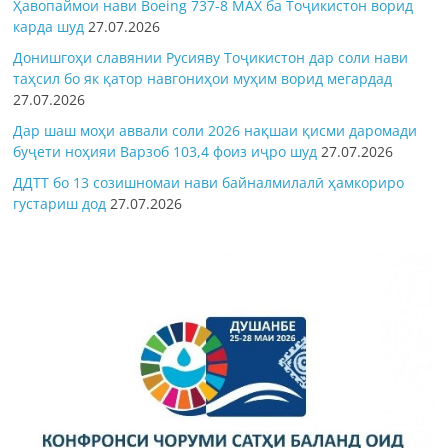
Ҳавопаймои нави Boeing 737-8 MAX ба Тоҷикистон ворид
карда шуд
27.07.2026
Донишгоҳи славянии Русияву Тоҷикистон дар соли нави
таҳсил бо як қатор навгониҳои муҳим ворид мегардад
27.07.2026
Дар шаш моҳи аввали соли 2026 нақшаи қисми даромади
буҷети ноҳияи Варзоб 103,4 фоиз иҷро шуд
27.07.2026
ДДТТ бо 13 созишномаи нави байналмилалӣ ҳамкориро
густариш дод
27.07.2026