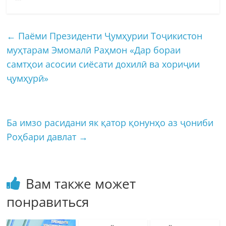
←
Паёми Президенти Ҷумҳурии Тоҷикистон
муҳтарам Эмомалӣ Раҳмон «Дар бораи
самтҳои асосии сиёсати дохилӣ ва хориҷии
ҷумҳурӣ»
Ба имзо расидани як қатор қонунҳо аз ҷониби
Роҳбари давлат
→
Вам также может
понравиться