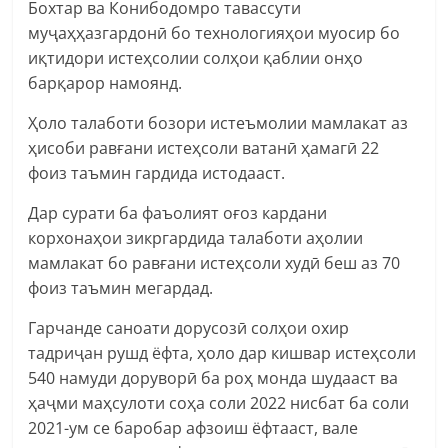
Бохтар ва Конибодомро тавассути
муҷаҳҳазгардонӣ бо технологияҳои муосир бо
иқтидори истеҳсолии солҳои қаблии онҳо
барқарор намоянд.
Ҳоло талаботи бозори истеъмолии мамлакат аз
ҳисоби равғани истеҳсоли ватанӣ ҳамагӣ 22
фоиз таъмин гардида истодааст.
Дар сурати ба фаъолият оғоз кардани
корхонаҳои зикргардида талаботи аҳолии
мамлакат бо равғани истеҳсоли худӣ беш аз 70
фоиз таъмин мегардад.
Гарчанде саноати дорусозӣ солҳои охир
тадриҷан рушд ёфта, ҳоло дар кишвар истеҳсоли
540 намуди доруворӣ ба роҳ монда шудааст ва
ҳаҷми маҳсулоти соҳа соли 2022 нисбат ба соли
2021-ум се баробар афзоиш ёфтааст, вале