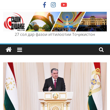
Skip
to
content
27 сол дар фазои иттилоотии Тоҷикистон