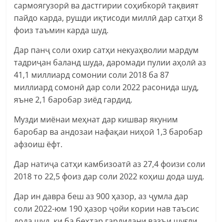
сармоягузорӣ ва дастгирии соҳибкорӣ тақвият
пайдо карда, рушди иқтисоди миллӣ дар сатҳи 8
фоиз таъмин карда шуд.
Дар панҷ соли охир сатҳи некуаҳволии мардум
тадриҷан баланд шуда, даромади пулии аҳолӣ аз
41,1 миллиард сомонии соли 2018 ба 87
миллиард сомонӣ дар соли 2022 расонида шуд,
яъне 2,1 баробар зиёд гардид.
Музди миёнаи меҳнат дар кишвар якуним
баробар ва андозаи нафақаи ниҳоӣ 1,3 баробар
афзоиш ёфт.
Дар натиҷа сатҳи камбизоатӣ аз 27,4 фоизи соли
2018 то 22,5 фоиз дар соли 2022 коҳиш дода шуд.
Дар ин давра беш аз 900 ҳазор, аз ҷумла дар
соли 2022-юм 190 ҳазор ҷойи кории нав таъсис
дода шуд, ки ба беҳтар гардидани вазъи шуғли