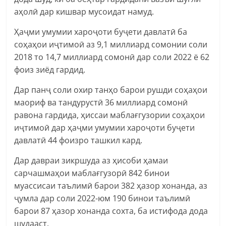
аҳолӣ дар кишвар мусоидат намуд.
Ҳаҷми умумии хароҷоти буҷети давлатӣ ба
соҳаҳои иҷтимоӣ аз 9,1 миллиард сомонии соли
2018 то 14,7 миллиард сомонӣ дар соли 2022 ё 62
фоиз зиёд гардид.
Дар панҷ соли охир танҳо барои рушди соҳаҳои
маориф ва тандурустӣ 36 миллиард сомонӣ
равона гардида, ҳиссаи маблағгузории соҳаҳои
иҷтимоӣ дар ҳаҷми умумии хароҷоти буҷети
давлатӣ 44 фоизро ташкил кард.
Дар давраи зикршуда аз ҳисоби ҳамаи
сарчашмаҳои маблағгузорӣ 842 бинои
муассисаи таълимӣ барои 382 ҳазор хонанда, аз
ҷумла дар соли 2022-юм 190 бинои таълимӣ
барои 87 ҳазор хонанда сохта, ба истифода дода
шудааст.