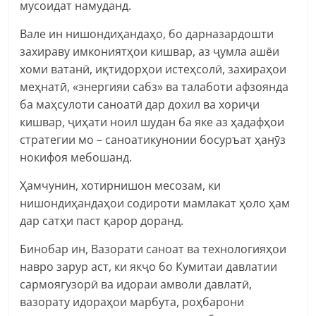
мусоидат намуданд.
Вале ин нишондиҳандаҳо, бо дарназардошти
захираву имкониятҳои кишвар, аз ҷумла ашёи
хоми ватанӣ, иқтидорҳои истеҳсолӣ, захираҳои
меҳнатӣ, «энергияи сабз» ва талаботи афзоянда
ба маҳсулоти саноатӣ дар дохил ва хориҷи
кишвар, ҷиҳати ноил шудан ба яке аз ҳадафҳои
стратегии мо – саноатикунонии босуръат ҳанӯз
нокифоя мебошанд.
Ҳамчунин, хотирнишон месозам, ки
нишондиҳандаҳои содироти мамлакат ҳоло ҳам
дар сатҳи паст қарор доранд.
Бинобар ин, Вазорати саноат ва технологияҳои
навро зарур аст, ки якҷо бо Кумитаи давлатии
сармоягузорӣ ва идораи амволи давлатӣ,
вазорату идораҳои марбута, роҳбарони