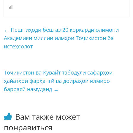
←
Пешниҳоди беш аз 20 коркарди олимони
Академияи миллии илмҳои Тоҷикистон ба
истеҳсолот
Тоҷикистон ва Кувайт табодули сафарҳои
ҳайатҳои фарҳангӣ ва доираҳои илмиро
баррасӣ намуданд
→
Вам также может
понравиться