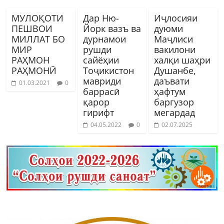
МУЛОҚОТИ
Дар Ню-
Иҷлосияи
ПЕШВОИ
Йорк вазъ ва
дуюми
МИЛЛАТ БО
дурнамои
Маҷлиси
МИР
рушди
вакилони
РАҲМОН
сайёҳии
халқи шаҳри
РАҲМОНӢ
Тоҷикистон
Душанбе,
мавриди
даъвати
01.03.2021
0
баррасӣ
ҳафтум
қарор
баргузор
гирифт
мегардад
04.05.2022
0
02.07.2025