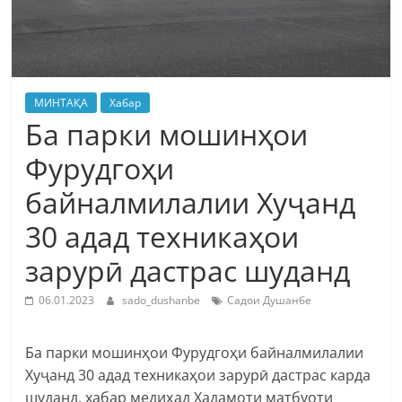
МИНТАҚА
Хабар
Ба парки мошинҳои
Фурудгоҳи
байналмилалии Хуҷанд
30 адад техникаҳои
зарурӣ дастрас шуданд
06.01.2023
sado_dushanbe
Садои Душанбе
Ба парки мошинҳои Фурудгоҳи байналмилалии
Хуҷанд 30 адад техникаҳои зарурӣ дастрас карда
шуданд, хабар медиҳад Хадамоти матбуоти