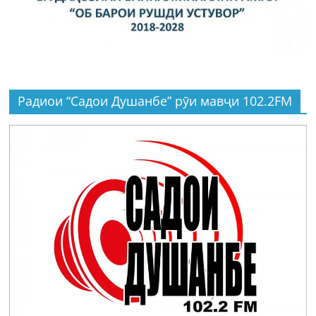
Радиои “Садои Душанбе” рӯи мавҷи 102.2FM