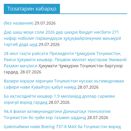
Тозатарин хабарҳо
(без названия)
29.07.2026
Дар шаш моҳи соли 2026 дар шаҳри Ваҳдат нисбати 271
нафар ноболиғ парвандаҳои ҳуқуқвайронкунии маъмурӣ
тартиб дода шуд
29.07.2026
28 июл таҳти раёсати Президенти Ҷумҳурии Тоҷикистон,
Раиси Ҳукумати кишвар, Пешвои миллат муҳтарам Эмомалӣ
Раҳмон
маҷлиси
Ҳукумати Ҷумҳурии Тоҷикистон баргузор
гардид.
28.07.2026
Вазири корҳои хориҷии Тоҷикистон нусхаи эътимодномаи
сафири нави Кувайтро қабул намуд
28.07.2026
Ба иқтисодиёти кишвар 1,9 миллиард доллар сармояи
хориҷӣ ворид гардид
28.07.2026
94,4 фоизи хатмкунандагони Донишгоҳи технологии
Тоҷикистон бо ҷойи кор таъмин шуданд
28.07.2026
Ҳавопаймои нави Boeing 737-8 MAX ба Тоҷикистон ворид