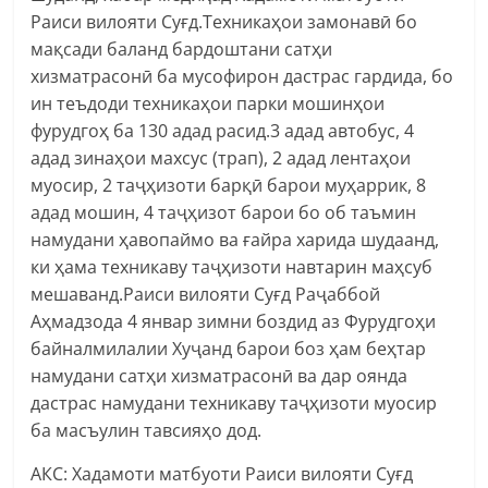
Раиси вилояти Суғд.Техникаҳои замонавӣ бо
мақсади баланд бардоштани сатҳи
хизматрасонӣ ба мусофирон дастрас гардида, бо
ин теъдоди техникаҳои парки мошинҳои
фурудгоҳ ба 130 адад расид.3 адад автобус, 4
адад зинаҳои махсус (трап), 2 адад лентаҳои
муосир, 2 таҷҳизоти барқӣ барои муҳаррик, 8
адад мошин, 4 таҷҳизот барои бо об таъмин
намудани ҳавопаймо ва ғайра харида шудаанд,
ки ҳама техникаву таҷҳизоти навтарин маҳсуб
мешаванд.Раиси вилояти Суғд Раҷаббой
Аҳмадзода 4 январ зимни боздид аз Фурудгоҳи
байналмилалии Хуҷанд барои боз ҳам беҳтар
намудани сатҳи хизматрасонӣ ва дар оянда
дастрас намудани техникаву таҷҳизоти муосир
ба масъулин тавсияҳо дод.
АКС: Хадамоти матбуоти Раиси вилояти Суғд