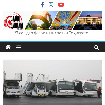
Skip
to
content
27 сол дар фазои иттилоотии Тоҷикистон