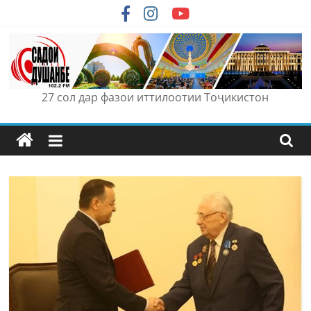
Skip
to
content
27 сол дар фазои иттилоотии Тоҷикистон