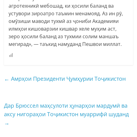
агротехникӣ мебошад, ки ҳосили баланд ва
устувори зироатро таъмин менамояд. Аз ин рӯ,
омӯзиши маводи тухмӣ аз ҷониби Академияи
илмҳои кишоварзии кишвар хеле муҳим аст,
зеро ҳосили баланд аз тухмии солим маншаъ
мегирад», — таъкид намуданд Пешвои миллат.
←
Амрҳои Президенти Ҷумҳурии Тоҷикистон
Дар Брюссел маҳсулоти ҳунарҳои мардумӣ ва
аксу нигораҳои Тоҷикистон муаррифӣ шуданд
→