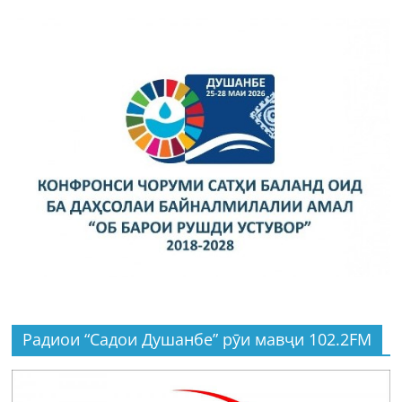
Радиои “Садои Душанбе” рӯи мавҷи 102.2FM