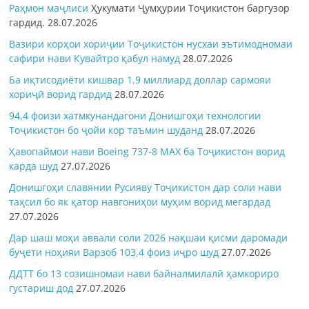
Раҳмон
маҷлиси
Ҳукумати Ҷумҳурии Тоҷикистон баргузор
гардид.
28.07.2026
Вазири корҳои хориҷии Тоҷикистон нусхаи эътимодномаи
сафири нави Кувайтро қабул намуд
28.07.2026
Ба иқтисодиёти кишвар 1,9 миллиард доллар сармояи
хориҷӣ ворид гардид
28.07.2026
94,4 фоизи хатмкунандагони Донишгоҳи технологии
Тоҷикистон бо ҷойи кор таъмин шуданд
28.07.2026
Ҳавопаймои нави Boeing 737-8 MAX ба Тоҷикистон ворид
карда шуд
27.07.2026
Донишгоҳи славянии Русияву Тоҷикистон дар соли нави
таҳсил бо як қатор навгониҳои муҳим ворид мегардад
27.07.2026
Дар шаш моҳи аввали соли 2026 нақшаи қисми даромади
буҷети ноҳияи Варзоб 103,4 фоиз иҷро шуд
27.07.2026
ДДТТ бо 13 созишномаи нави байналмилалӣ ҳамкориро
густариш дод
27.07.2026