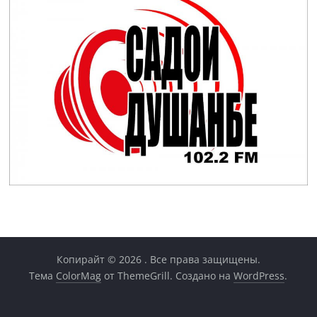
Копирайт © 2026
. Все права защищены.
Тема
ColorMag
от ThemeGrill. Создано на
WordPress
.