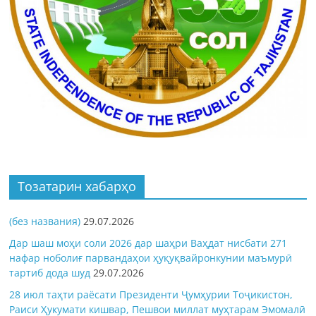
Тозатарин хабарҳо
(без названия)
29.07.2026
Дар шаш моҳи соли 2026 дар шаҳри Ваҳдат нисбати 271
нафар ноболиғ парвандаҳои ҳуқуқвайронкунии маъмурӣ
тартиб дода шуд
29.07.2026
28 июл таҳти раёсати Президенти Ҷумҳурии Тоҷикистон,
Раиси Ҳукумати кишвар, Пешвои миллат муҳтарам Эмомалӣ