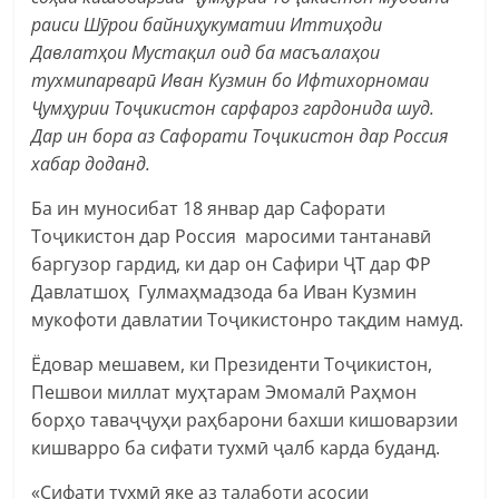
раиси Шӯрои байниҳукуматии Иттиҳоди
Давлатҳои Мустақил оид ба масъалаҳои
тухмипарварӣ Иван Кузмин бо Ифтихорномаи
Ҷумҳурии Тоҷикистон сарфароз гардонида шуд.
Дар ин бора аз Сафорати Тоҷикистон дар Россия
хабар доданд.
Ба ин муносибат 18 январ дар Сафорати
Тоҷикистон дар Россия маросими тантанавӣ
баргузор гардид, ки дар он Сафири ҶТ дар ФР
Давлатшоҳ Гулмаҳмадзода ба Иван Кузмин
мукофоти давлатии Тоҷикистонро тақдим намуд.
Ёдовар мешавем, ки Президенти Тоҷикистон,
Пешвои миллат муҳтарам Эмомалӣ Раҳмон
борҳо таваҷҷуҳи раҳбарони бахши кишоварзии
кишварро ба сифати тухмӣ ҷалб карда буданд.
«Сифати тухмӣ яке аз талаботи асосии