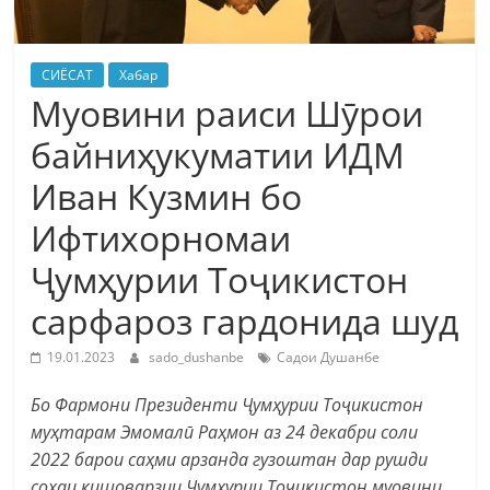
СИЁСАТ
Хабар
Муовини раиси Шӯрои
байниҳукуматии ИДМ
Иван Кузмин бо
Ифтихорномаи
Ҷумҳурии Тоҷикистон
сарфароз гардонида шуд
19.01.2023
sado_dushanbe
Садои Душанбе
Бо Фармони Президенти Ҷумҳурии Тоҷикистон
муҳтарам Эмомалӣ Раҳмон аз 24 декабри соли
2022 барои саҳми арзанда гузоштан дар рушди
соҳаи кишоварзии Ҷумҳурии Тоҷикистон муовини