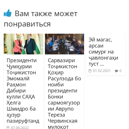
Вам также может
понравиться
Эй магас,
арсаи
симурғ на
ҷавлонгаҳи
Президенти
Сарвазири
туст …
Ҷумҳурии
Тоҷикистон
01.02.2021
0
Тоҷикистон
Қоҳир
Эмомалӣ
Расулзода бо
Раҳмон
ноиби
Дабири
президенти
кулли САҲА
Бонки
Ҳелга
сармоягузор
Шмидро ба
ии Аврупо
ҳузур
Тереза
пазируфтанд
Червинская
мулоқот
07.06.2022