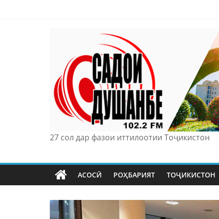
Skip
to
content
27 сол дар фазои иттилоотии Тоҷикистон
АСОСӢ
РОҲБАРИЯТ
ТОҶИКИСТОН