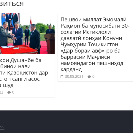
виться
Пешвои миллат Эмомалӣ
Раҳмон ба муносибати 30-
солагии Истиқлоли
давлатӣ лоиҳаи Қонуни
Ҷумҳурии Тоҷикистон
«Дар бораи авф»-ро ба
баррасии Маҷлиси
ҳри Душанбе ба
намояндагон пешниҳод
 бинои нави
карданд
ти Қазоқистон дар
30.08.2021
0
стон санги асос
а шуд
22
0
ss
.