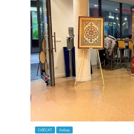
СИЁСАТ
Хабар