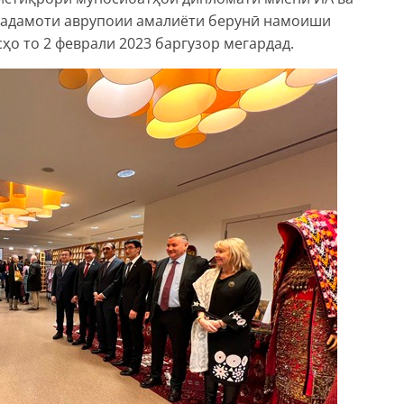
Хадамоти аврупоии амалиёти берунӣ намоиши
ҳо то 2 феврали 2023 баргузор мегардад.