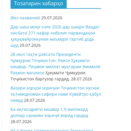
Тозатарин хабарҳо
(без названия)
29.07.2026
Дар шаш моҳи соли 2026 дар шаҳри Ваҳдат
нисбати 271 нафар ноболиғ парвандаҳои
ҳуқуқвайронкунии маъмурӣ тартиб дода
шуд
29.07.2026
28 июл таҳти раёсати Президенти
Ҷумҳурии Тоҷикистон, Раиси Ҳукумати
кишвар, Пешвои миллат муҳтарам Эмомалӣ
Раҳмон
маҷлиси
Ҳукумати Ҷумҳурии
Тоҷикистон баргузор гардид.
28.07.2026
Вазири корҳои хориҷии Тоҷикистон нусхаи
эътимодномаи сафири нави Кувайтро қабул
намуд
28.07.2026
Ба иқтисодиёти кишвар 1,9 миллиард
доллар сармояи хориҷӣ ворид гардид
28.07.2026
94,4 фоизи хатмкунандагони Донишгоҳи