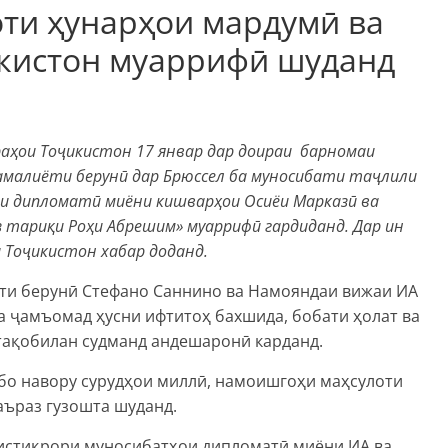
оти ҳунарҳои мардумӣ ва
икистон муаррифӣ шуданд
раҳои Тоҷикистон 17 январ дар доираи барномаи
амалиёти берунӣ дар Брюссел ба муносибати таҷлили
и дипломатӣ миёни кишварҳои Осиёи Марказӣ ва
з тариқи Роҳи Абрешим» муаррифӣ гардиданд.
Дар ин
и Тоҷикистон хабар доданд.
ти берунӣ Стефано Саннино ва Намояндаи вижаи ИА
а ҷамъомад ҳусни ифтитоҳ бахшида, бобати ҳолат ва
тақобилан судманд андешаронӣ карданд.
бо навору сурудҳои миллӣ, намоишгоҳи маҳсулоти
аъраз гузошта шуданд.
истиқрори муносибатҳои дипломатӣ миёни ИА ва