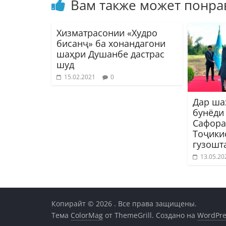
Вам также может понра
Хизматрасонии «Худро
бисанҷ» ба хонандагони
шаҳри Душанбе дастрас
шуд
15.02.2021
0
Дар ша
бунёди
Сафора
Тоҷики
гузошт
13.05.20
Копирайт © 2026
. Все права защищены.
Тема
ColorMag
от ThemeGrill. Создано на
WordPre