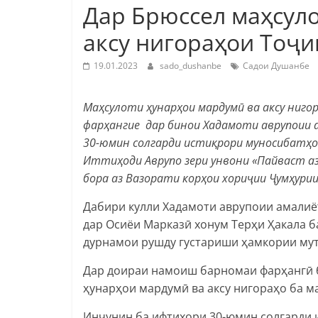
Дар Брюссел маҳсул
аксу нигораҳои Тоҷ
19.01.2023
sado_dushanbe
Садои Душанбе
Маҳсулоти ҳунарҳои мардумӣ ва аксу ниго
фарҳангие дар бинои Хадамоти аврупоии 
30-юмин солгарди истиқрори муносибатҳо
Иттиҳоди Аврупо зери унвони «Пайваст а
бора аз Вазорати корҳои хориҷии Ҷумҳури
Дабири кулли Хадамоти аврупоии амалиё
дар Осиёи Марказӣ хонум Терҳи Ҳакала б
дурнамои рушду густариши ҳамкории му
Дар доираи намоиш барномаи фарҳангӣ 
ҳунарҳои мардумӣ ва аксу нигораҳо ба м
Инчунин ба ифтихори 30-юмин солгарди 