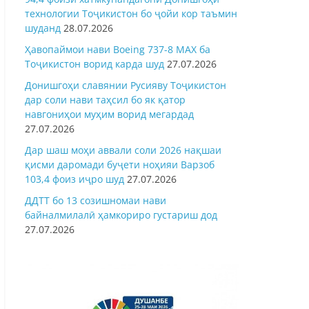
технологии Тоҷикистон бо ҷойи кор таъмин
шуданд
28.07.2026
Ҳавопаймои нави Boeing 737-8 MAX ба
Тоҷикистон ворид карда шуд
27.07.2026
Донишгоҳи славянии Русияву Тоҷикистон
дар соли нави таҳсил бо як қатор
навгониҳои муҳим ворид мегардад
27.07.2026
Дар шаш моҳи аввали соли 2026 нақшаи
қисми даромади буҷети ноҳияи Варзоб
103,4 фоиз иҷро шуд
27.07.2026
ДДТТ бо 13 созишномаи нави
байналмилалӣ ҳамкориро густариш дод
27.07.2026