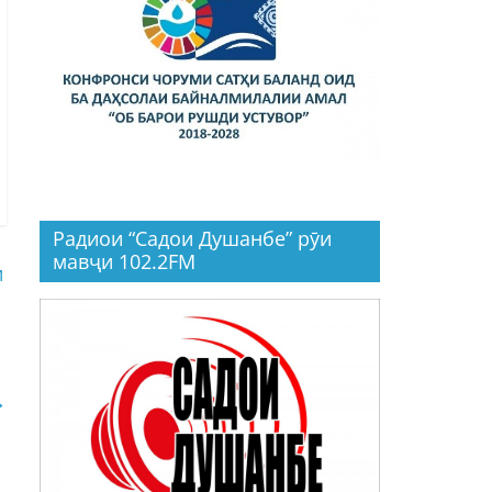
Радиои “Садои Душанбе” рӯи
мавҷи 102.2FM
и
→