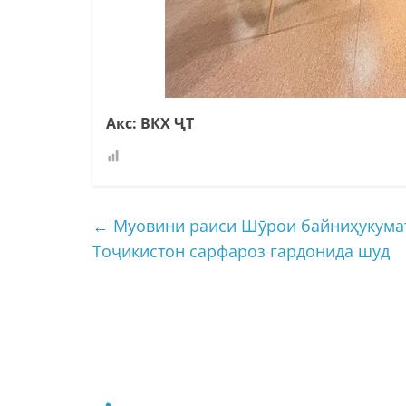
Акс: ВКХ ҶТ
←
Муовини раиси Шӯрои байниҳукума
Тоҷикистон сарфароз гардонида шуд