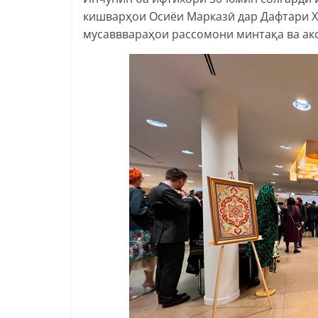
кишварҳои Осиёи Марказӣ дар Дафтари 
мусавввараҳои рассомони минтақа ва акс