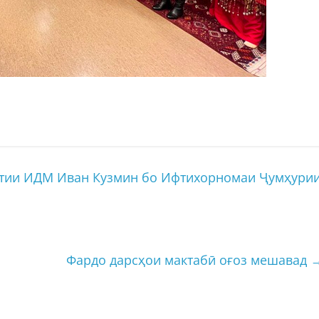
тии ИДМ Иван Кузмин бо Ифтихорномаи Ҷумҳури
Фардо дарсҳои мактабӣ оғоз мешавад