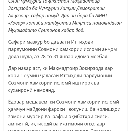
Олии Ҷумҳурии Тоҷикистон Маҳмадтоир
Зокирзода ба Ҷумҳурии Халқии Демократии
Алҷазоир сафар намуд. Дар ин бора ба АМИТ
«Ховар» котиби матбуотии Маҷлиси намояндагон
Муҳамадато Султонов хабар дод.
Сафари мазкур бо даъвати Иттиҳоди
парлумонии Созмони ҳамкории исломӣ анҷом
дода шуда, аз 28 то 31 январ идома меёбад.
Дар назар аст, ки Маҳмадтоир Зокирзода дар
кори 17-умин ҷаласаи Иттиҳоди парлумонии
Созмони ҳамкории исломӣ иштирок ва
суханронӣ намоянд.
Ёдовар мешавем, ки Созмони ҳамкории исломӣ
ҳамчун майдони фарохи вокуниш ба чолишҳои
замони муосир ва рафъи оқибатҳои сиёсӣ,
амниятӣ, иқтисодӣ ва иҷтимоии онҳо дар
ҷаҳони ислом нақши муҳим дорад. Созмони