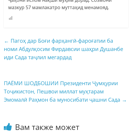
мазкур 57 мамлакатро муттаҳид менамояд.
←
Пагоҳ дар Боғи фарҳангӣ-фароғатии ба
номи Абдулқосим Фирдавсии шаҳри Душанбе
иди Сада таҷлил мегардад
ПАЁМИ ШОДБОШИИ Президенти Ҷумҳурии
Тоҷикистон, Пешвои миллат муҳтарам
Эмомалӣ Раҳмон ба муносибати ҷашни Сада
→
Вам также может