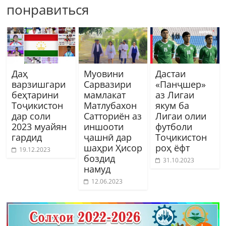
понравиться
Даҳ
Муовини
Дастаи
варзишгари
Сарвазири
«Панҷшер»
беҳтарини
мамлакат
аз Лигаи
Тоҷикистон
Матлубахон
якум ба
дар соли
Сатториён аз
Лигаи олии
2023 муайян
иншооти
футболи
гардид
ҷашнӣ дар
Тоҷикистон
шаҳри Ҳисор
роҳ ёфт
19.12.2023
боздид
31.10.2023
намуд
12.06.2023