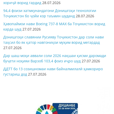
хориҷӣ ворид гардид
28.07.2026
94,4 фоизи хатмкунандагони Донишгоҳи технологии
Тоҷикистон бо ҷойи кор таъмин шуданд
28.07.2026
Ҳавопаймои нави Boeing 737-8 MAX ба Тоҷикистон ворид
карда шуд
27.07.2026
Донишгоҳи славянии Русияву Тоҷикистон дар соли нави
таҳсил бо як қатор навгониҳои муҳим ворид мегардад
27.07.2026
Дар шаш моҳи аввали соли 2026 нақшаи қисми даромади
буҷети ноҳияи Варзоб 103,4 фоиз иҷро шуд
27.07.2026
ДДТТ бо 13 созишномаи нави байналмилалӣ ҳамкориро
густариш дод
27.07.2026