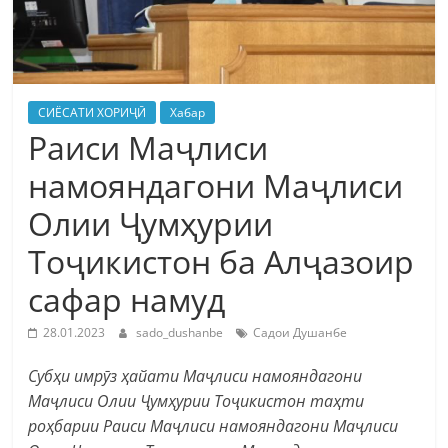
СИЁСАТИ ХОРИҶӢ
Хабар
Раиси Маҷлиси
намояндагони Маҷлиси
Олии Ҷумҳурии
Тоҷикистон ба Алҷазоир
сафар намуд
28.01.2023
sado_dushanbe
Садои Душанбе
Субҳи имрӯз ҳайати Маҷлиси намояндагони
Маҷлиси Олии Ҷумҳурии Тоҷикистон таҳти
роҳбарии Раиси Маҷлиси намояндагони Маҷлиси