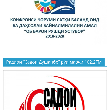
Радиои “Садои Душанбе” рӯи мавҷи 102.2FM