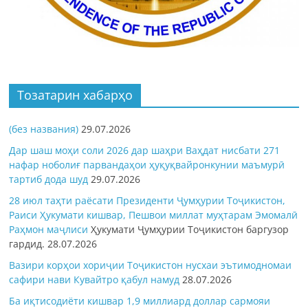
Тозатарин хабарҳо
(без названия)
29.07.2026
Дар шаш моҳи соли 2026 дар шаҳри Ваҳдат нисбати 271
нафар ноболиғ парвандаҳои ҳуқуқвайронкунии маъмурӣ
тартиб дода шуд
29.07.2026
28 июл таҳти раёсати Президенти Ҷумҳурии Тоҷикистон,
Раиси Ҳукумати кишвар, Пешвои миллат муҳтарам Эмомалӣ
Раҳмон
маҷлиси
Ҳукумати Ҷумҳурии Тоҷикистон баргузор
гардид.
28.07.2026
Вазири корҳои хориҷии Тоҷикистон нусхаи эътимодномаи
сафири нави Кувайтро қабул намуд
28.07.2026
Ба иқтисодиёти кишвар 1,9 миллиард доллар сармояи