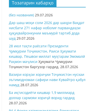
Тозатарин хабарҳо
(без названия)
29.07.2026
Дар шаш моҳи соли 2026 дар шаҳри Ваҳдат
нисбати 271 нафар ноболиғ парвандаҳои
ҳуқуқвайронкунии маъмурӣ тартиб дода
шуд
29.07.2026
28 июл таҳти раёсати Президенти
Ҷумҳурии Тоҷикистон, Раиси Ҳукумати
кишвар, Пешвои миллат муҳтарам Эмомалӣ
Раҳмон
маҷлиси
Ҳукумати Ҷумҳурии
Тоҷикистон баргузор гардид.
28.07.2026
Вазири корҳои хориҷии Тоҷикистон нусхаи
эътимодномаи сафири нави Кувайтро қабул
намуд
28.07.2026
Ба иқтисодиёти кишвар 1,9 миллиард
доллар сармояи хориҷӣ ворид гардид
28.07.2026
94,4 фоизи хатмкунандагони Донишгоҳи