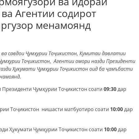
рмоягузорӣ ва идораи
 ва Агентии содирот
аргузор менамоянд
 ва савдои Ҷумҳурии Тоҷикистон, Кумитаи давлатии
 Ҷумҳурии Тоҷикистон, Агентии омори назди Президенти
назди Ҳукумати Ҷумҳурии Тоҷикистон оид ба ҷамъбасти
намоянд.
и Президенти Ҷумҳурии Тоҷикистон соати
09:30
дар
урии Тоҷикистон нишасти матбуотиро соати
10:00
дар
зди Ҳукумати Ҷумҳурии Тоҷикистон соати
10:00
дар