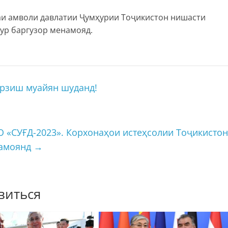
аи амволи давлатии Ҷумҳурии Тоҷикистон нишасти
ур баргузор менамояд.
арзиш муайян шуданд!
СУҒД-2023». Корхонаҳои истеҳсолии Тоҷикистон
намоянд
→
виться