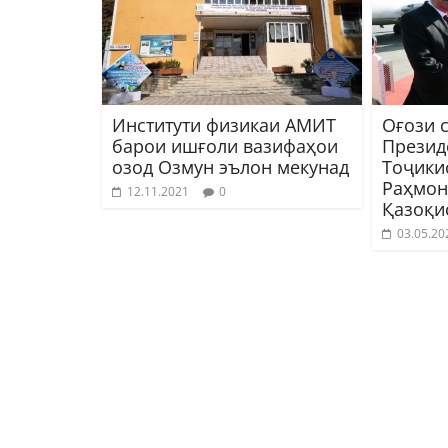
Институти физикаи АМИТ
Оғози 
барои ишғоли вазифаҳои
Презид
озод Озмун эълон мекунад
Тоҷики
Раҳмон
12.11.2021
0
Қазоқи
03.05.20