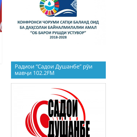
Радиои “Садои Душанбе” рӯи
мавҷи 102.2FM