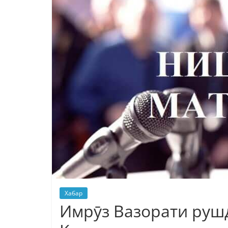
Хабар
Имрӯз Вазорати рушд