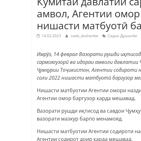
Кумитаи давлатии са
амвол, Агентии омор
нишасти матбуотӣ б
14.02.2023
sado_dushanbe
Садои Душанбе
Имрӯз,
14 феврал Вазорати рушди иқтисод
сармоягузорӣ ва идораи амволи давлатии
Ҷумҳурии Тоҷикистон, Агентии содироти 
соли 2022 нишасти матбуотӣ баргузор ме
Нишасти матбуотии Агентии омори назд
Агентии омор баргузор карда мешавад.
Вазорати рушди иқтисод ва савдои Ҷумҳ
вазорати мазкур барпо менамояд.
Нишасти матбуотии Агентии содироти на
Агентии содирот доир карда мешавад.