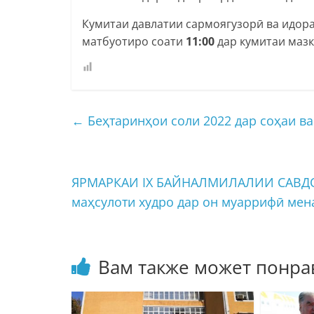
Кумитаи давлатии сармоягузорӣ ва идор
матбуотиро соати
11:00
дар кумитаи мазк
←
Беҳтаринҳои соли 2022 дар соҳаи в
ЯРМАРКАИ IX БАЙНАЛМИЛАЛИИ САВДО «
маҳсулоти худро дар он муаррифӣ ме
Вам также может понра