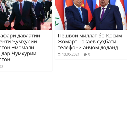
сафари давлатии
Пешвои миллат бо Қосим-
енти Ҷумҳурии
Жомарт Токаев суҳбати
стон Эмомалӣ
телефонӣ анҷом доданд
 дар Ҷумҳурии
13.05.2021
0
стон
23