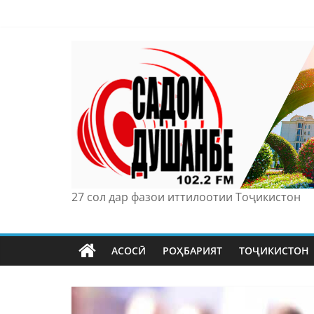
Skip
to
content
27 сол дар фазои иттилоотии Тоҷикистон
АСОСӢ
РОҲБАРИЯТ
ТОҶИКИСТОН