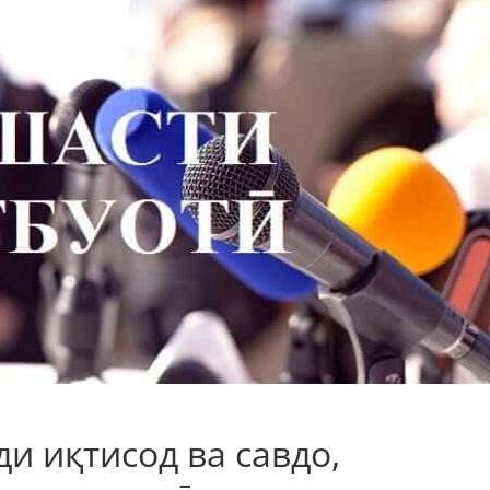
и иқтисод ва савдо,