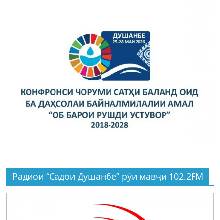
Радиои “Садои Душанбе” рӯи мавҷи 102.2FM