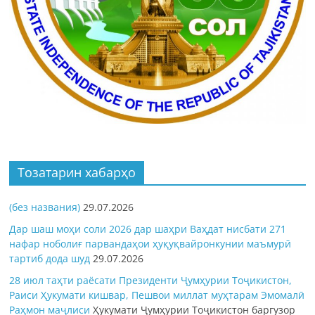
Тозатарин хабарҳо
(без названия)
29.07.2026
Дар шаш моҳи соли 2026 дар шаҳри Ваҳдат нисбати 271
нафар ноболиғ парвандаҳои ҳуқуқвайронкунии маъмурӣ
тартиб дода шуд
29.07.2026
28 июл таҳти раёсати Президенти Ҷумҳурии Тоҷикистон,
Раиси Ҳукумати кишвар, Пешвои миллат муҳтарам Эмомалӣ
Раҳмон
маҷлиси
Ҳукумати Ҷумҳурии Тоҷикистон баргузор