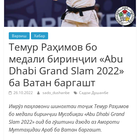
Варзиш
Хабар
Темур Раҳимов бо
медали биринҷии «Abu
Dhabi Grand Slam 2022»
ба Ватан баргашт
26.10.2022
sado_dushanbe
Садои Душанбе
Имрӯз паҳлавони шинохтаи тоҷик Темур Раҳимов
бо медали биринҷии Мусобиқаи «Abu Dhabi Grand
Slam 2022» оид ба гӯштини дзюдо аз Амороти
Муттаҳидаи Араб ба Ватан баргашт.