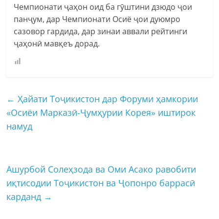
Чемпионати ҷаҳон оид ба гӯштини дзюдо ҷои
панҷум, дар Чемпионати Осиё ҷои дуюмро
сазовор гардида, дар зинаи аввали рейтинги
ҷаҳонӣ мавқеъ дорад.
←
Ҳайати Тоҷикистон дар Форуми ҳамкории
«Осиёи Марказӣ-Ҷумҳурии Корея» иштирок
намуд
Ашурбой Солеҳзода ва Оми Асако равобити
иқтисодии Тоҷикистон ва Ҷопонро баррасӣ
карданд
→