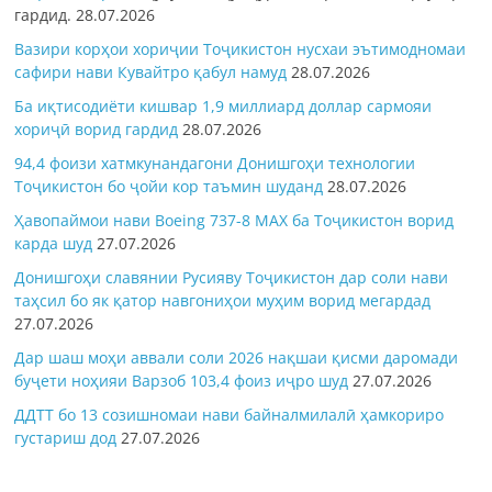
гардид.
28.07.2026
Вазири корҳои хориҷии Тоҷикистон нусхаи эътимодномаи
сафири нави Кувайтро қабул намуд
28.07.2026
Ба иқтисодиёти кишвар 1,9 миллиард доллар сармояи
хориҷӣ ворид гардид
28.07.2026
94,4 фоизи хатмкунандагони Донишгоҳи технологии
Тоҷикистон бо ҷойи кор таъмин шуданд
28.07.2026
Ҳавопаймои нави Boeing 737-8 MAX ба Тоҷикистон ворид
карда шуд
27.07.2026
Донишгоҳи славянии Русияву Тоҷикистон дар соли нави
таҳсил бо як қатор навгониҳои муҳим ворид мегардад
27.07.2026
Дар шаш моҳи аввали соли 2026 нақшаи қисми даромади
буҷети ноҳияи Варзоб 103,4 фоиз иҷро шуд
27.07.2026
ДДТТ бо 13 созишномаи нави байналмилалӣ ҳамкориро
густариш дод
27.07.2026