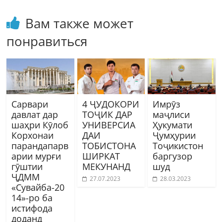
Вам также может
понравиться
Сарвари
4 ҶУДОКОРИ
Имрӯз
давлат дар
ТОҶИК ДАР
маҷлиси
шаҳри Кӯлоб
УНИВЕРСИА
Ҳукумати
Корхонаи
ДАИ
Ҷумҳурии
парандапарв
ТОБИСТОНА
Тоҷикистон
арии мурғи
ШИРКАТ
баргузор
гӯштии
МЕКУНАНД
шуд
ҶДММ
27.07.2023
28.03.2023
«Сувайба-20
14»-ро ба
истифода
доданд