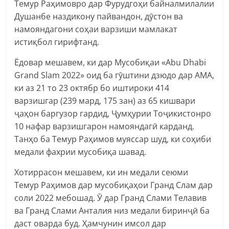
Темур Раҳимовро дар Фурудгоҳи байналмилалии
Душанбе наздикону пайвандон, дӯстон ва
намояндагони соҳаи варзиши мамлакат
истиқбол гирифтанд.
Ёдовар мешавем, ки дар Мусобиқаи «Abu Dhabi
Grand Slam 2022» оид ба гӯштини дзюдо дар АМА,
ки аз 21 то 23 октябр бо иштироки 414
варзишгар (239 мард, 175 зан) аз 65 кишвари
ҷаҳон баргузор гардид, Ҷумҳурии Тоҷикистонро
10 нафар варзишгарон намояндагӣ карданд.
Танҳо ба Темур Раҳимов муяссар шуд, ки соҳиби
медали фахрии мусобиқа шавад.
Хотиррасон мешавем, ки ин медали сеюми
Темур Раҳимов дар мусобиқаҳои Гранд Слам дар
соли 2022 мебошад. Ӯ дар Гранд Слами Телавив
ва Гранд Слами Анталия низ медали биринҷӣ ба
даст оварда буд. Ҳамчунин имсол дар