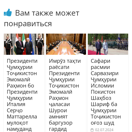
Вам также может
понравиться
Президенти
Имрӯз таҳти
Сафари
Ҷумҳурии
раёсати
расмии
Тоҷикистон
Президенти
Сарвазири
Эмомалӣ
Ҷумҳурии
Ҷумҳурии
Раҳмон бо
Тоҷикистон
Исломии
Президенти
Эмомалӣ
Покистон
Ҷумҳурии
Раҳмон
Шаҳбоз
Италия
ҷаласаи
Шариф ба
Серҷо
Шурои
Ҷумҳурии
Маттарелла
амният
Тоҷикистон
мулоқот
баргузор
оғоз шуд
намуданд
гардид
02.07.2024