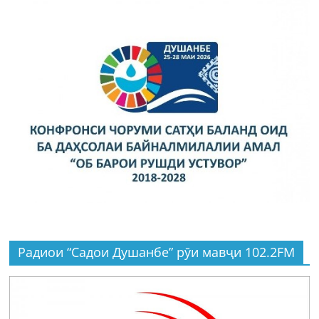
Радиои “Садои Душанбе” рӯи мавҷи 102.2FM