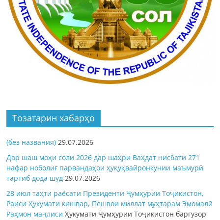
Тозатарин хабарҳо
(без названия)
29.07.2026
Дар шаш моҳи соли 2026 дар шаҳри Ваҳдат нисбати 271
нафар ноболиғ парвандаҳои ҳуқуқвайронкунии маъмурӣ
тартиб дода шуд
29.07.2026
28 июл таҳти раёсати Президенти Ҷумҳурии Тоҷикистон,
Раиси Ҳукумати кишвар, Пешвои миллат муҳтарам Эмомалӣ
Раҳмон
маҷлиси
Ҳукумати Ҷумҳурии Тоҷикистон баргузор