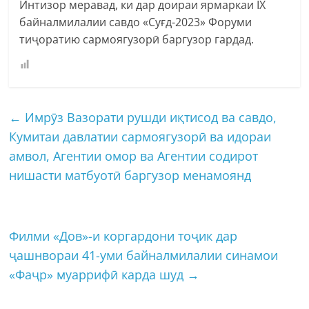
Интизор меравад, ки дар доираи ярмаркаи IX
байналмилалии савдо «Суғд-2023» Форуми
тиҷоратию сармоягузорӣ баргузор гардад.
←
Имрӯз Вазорати рушди иқтисод ва савдо,
Кумитаи давлатии сармоягузорӣ ва идораи
амвол, Агентии омор ва Агентии содирот
нишасти матбуотӣ баргузор менамоянд
Филми «Дов»-и коргардони тоҷик дар
ҷашнвораи 41-уми байналмилалии синамои
«Фаҷр» муаррифӣ карда шуд
→