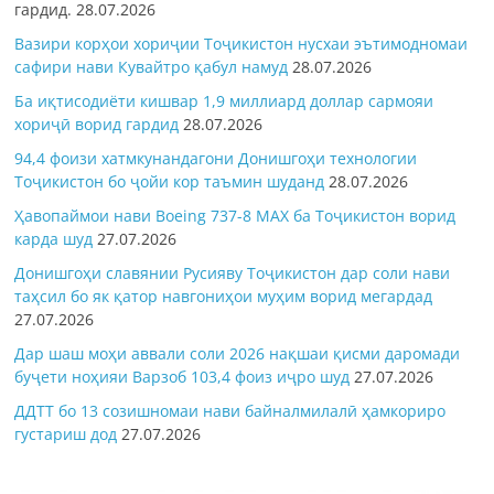
гардид.
28.07.2026
Вазири корҳои хориҷии Тоҷикистон нусхаи эътимодномаи
сафири нави Кувайтро қабул намуд
28.07.2026
Ба иқтисодиёти кишвар 1,9 миллиард доллар сармояи
хориҷӣ ворид гардид
28.07.2026
94,4 фоизи хатмкунандагони Донишгоҳи технологии
Тоҷикистон бо ҷойи кор таъмин шуданд
28.07.2026
Ҳавопаймои нави Boeing 737-8 MAX ба Тоҷикистон ворид
карда шуд
27.07.2026
Донишгоҳи славянии Русияву Тоҷикистон дар соли нави
таҳсил бо як қатор навгониҳои муҳим ворид мегардад
27.07.2026
Дар шаш моҳи аввали соли 2026 нақшаи қисми даромади
буҷети ноҳияи Варзоб 103,4 фоиз иҷро шуд
27.07.2026
ДДТТ бо 13 созишномаи нави байналмилалӣ ҳамкориро
густариш дод
27.07.2026