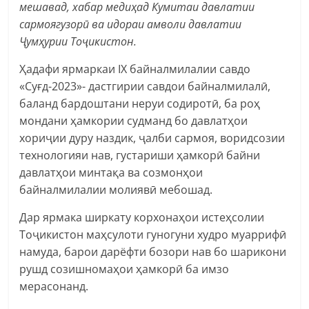
мешавад, хабар медиҳад Кумитаи давлатии
сармоягузорӣ ва идораи амволи давлатии
Ҷумҳурии Тоҷикистон.
Ҳадафи ярмаркаи IX байналмилалии савдо
«Суғд-2023»- дастгирии савдои байналмилалӣ,
баланд бардоштани неруи содиротӣ, ба роҳ
мондани ҳамкории судманд бо давлатҳои
хориҷии дуру наздик, ҷалби сармоя, воридсозии
технологияи нав, густариши ҳамкорӣ байни
давлатҳои минтақа ва созмонҳои
байналмилалии молиявӣ мебошад.
Дар ярмака ширкату корхонаҳои истеҳсолии
Тоҷикистон маҳсулоти гуногуни худро муаррифӣ
намуда, барои дарёфти бозори нав бо шарикони
рушд созишномаҳои ҳамкорӣ ба имзо
мерасонанд.