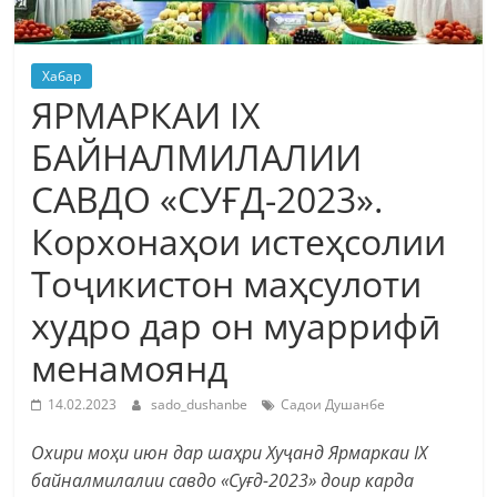
Хабар
ЯРМАРКАИ IX
БАЙНАЛМИЛАЛИИ
САВДО «СУҒД-2023».
Корхонаҳои истеҳсолии
Тоҷикистон маҳсулоти
худро дар он муаррифӣ
менамоянд
14.02.2023
sado_dushanbe
Садои Душанбе
Охири моҳи июн дар шаҳри Хуҷанд Ярмаркаи IX
байналмилалии савдо «Суғд-2023» доир карда