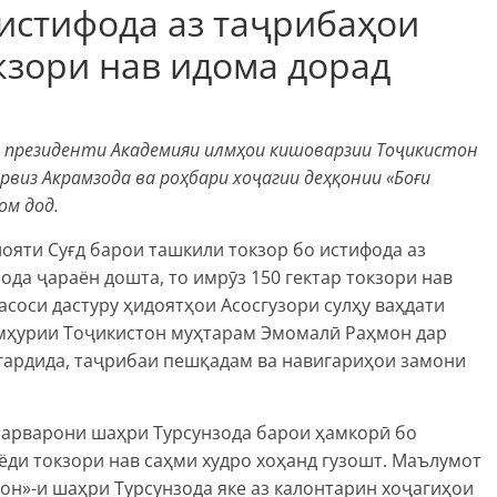
 истифода аз таҷрибаҳои
кзори нав идома дорад
о​ президенти Академияи илмҳои кишоварзии Тоҷикистон
арвиз Акрамзода ва роҳбари хоҷагии деҳқонии «Боғи
ом дод.
лояти Суғд барои ташкили токзор бо истифода аз
да ҷараён дошта, то имрӯз 150 гектар токзори
нав​
асоси дастуру ҳидоятҳои​ Асосгузори сулҳу ваҳдати
мҳурии Тоҷикистон муҳтарам Эмомалӣ Раҳмон​ дар
д гардида, таҷрибаи пешқадам ва навигариҳои замони
рпарварони шаҳри Турсунзода барои ҳамкорӣ бо
ёди токзори нав саҳми худро хоҳанд гузошт. Маълумот
мон»-и шаҳри Турсунзода яке аз калонтарин хоҷагиҳои