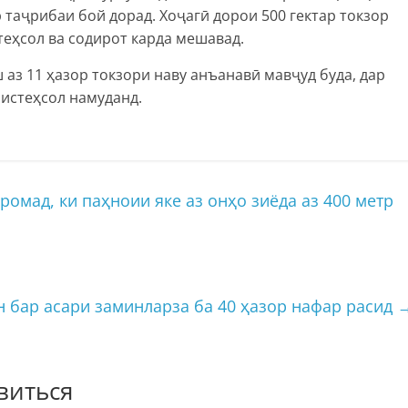
 таҷрибаи бой дорад. Хоҷагӣ дорои 500 гектар токзор
теҳсол ва содирот карда мешавад.​
ш аз 11 ҳазор токзори наву анъанавӣ мавҷуд буда, дар
 истеҳсол намуданд.
омад, ки паҳноии яке аз онҳо зиёда аз 400 метр
н бар асари заминларза ба 40 ҳазор нафар расид
виться