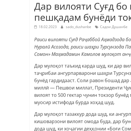
Дар вилояти Суғд бо
пешқадам​ бунёди то
18.02.2023
sado_dushanbe
Садои Душанбе
Раиси вилояти Суғд Раҷаббой Аҳмадзода б
Нуралӣ​ Асозода, раиси шаҳри Турсунзода П
Сомон» Маҳмадамин Камолов мулоқот анҷ
Дар мулоқот таъкид карда шуд, ки дар ви
таҷрибаи ангурпарварони шаҳри Турсунзо
бунёд гардидааст. Соли равон бошад дар 
миллӣ — Пешвои миллат, Президенти Ҷу
вилоят то 500 гектар чунин​ токзор бунё
муосир истифода бурда хоҳад шуд.​
Дар мулоқот тазаккур дода шуд, ки ангу
кишоварзони вилоят омода буда, дар бун
дода шуд, ки хоҷагии деҳқонии «Боғи Со