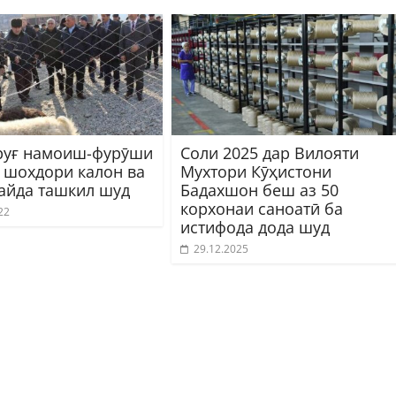
руғ намоиш-фурӯши
Соли 2025 дар Вилояти
 шохдори калон ва
Мухтори Кӯҳистони
айда ташкил шуд
Бадахшон беш аз 50
корхонаи саноатӣ ба
22
истифода дода шуд
29.12.2025