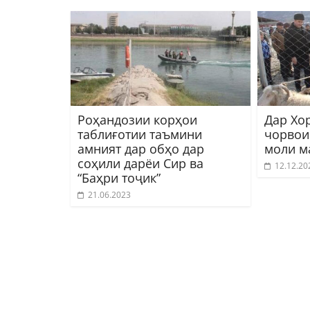
Роҳандозии корҳои
Дар Хо
таблиғотии таъмини
чорвои
амният дар обҳо дар
моли м
соҳили дарёи Сир ва
12.12.20
“Баҳри тоҷик”
21.06.2023