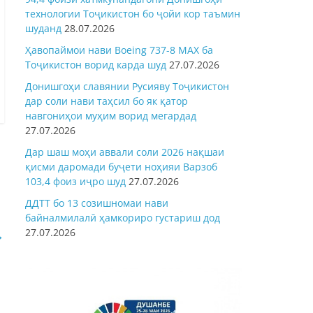
технологии Тоҷикистон бо ҷойи кор таъмин
шуданд
28.07.2026
Ҳавопаймои нави Boeing 737-8 MAX ба
Тоҷикистон ворид карда шуд
27.07.2026
Донишгоҳи славянии Русияву Тоҷикистон
дар соли нави таҳсил бо як қатор
навгониҳои муҳим ворид мегардад
27.07.2026
Дар шаш моҳи аввали соли 2026 нақшаи
қисми даромади буҷети ноҳияи Варзоб
103,4 фоиз иҷро шуд
27.07.2026
ДДТТ бо 13 созишномаи нави
байналмилалӣ ҳамкориро густариш дод
27.07.2026
→