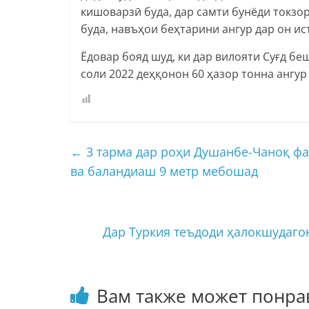
кишоварзӣ буда, дар самти бунёди токзор
буда, навъҳои беҳтарини ангур дар он ис
Ёдовар бояд шуд, ки дар вилояти Суғд бе
соли 2022 деҳқонон 60 ҳазор тонна ангур
←
3 тарма дар роҳи Душанбе-Чаноқ фар
ва баландиаш 9 метр мебошад
Дар Туркия теъдоди ҳалокшудаго
Вам также может понра