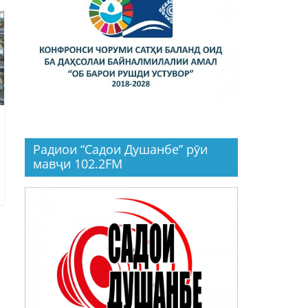
Радиои “Садои Душанбе” рӯи
мавҷи 102.2FM