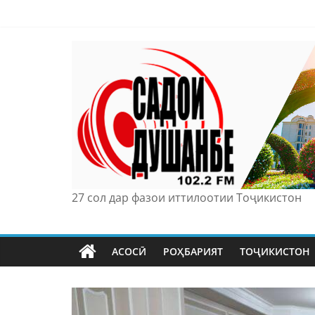
Skip
to
content
27 сол дар фазои иттилоотии Тоҷикистон
АСОСӢ
РОҲБАРИЯТ
ТОҶИКИСТОН