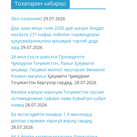
Тозатарин хабарҳо
(без названия)
29.07.2026
Дар шаш моҳи соли 2026 дар шаҳри Ваҳдат
нисбати 271 нафар ноболиғ парвандаҳои
ҳуқуқвайронкунии маъмурӣ тартиб дода
шуд
29.07.2026
28 июл таҳти раёсати Президенти
Ҷумҳурии Тоҷикистон, Раиси Ҳукумати
кишвар, Пешвои миллат муҳтарам Эмомалӣ
Раҳмон
маҷлиси
Ҳукумати Ҷумҳурии
Тоҷикистон баргузор гардид.
28.07.2026
Вазири корҳои хориҷии Тоҷикистон нусхаи
эътимодномаи сафири нави Кувайтро қабул
намуд
28.07.2026
Ба иқтисодиёти кишвар 1,9 миллиард
доллар сармояи хориҷӣ ворид гардид
28.07.2026
94,4 фоизи хатмкунандагони Донишгоҳи