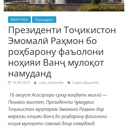
МИНТАҚА
Президент
Президенти Тоҷикистон
Эмомалӣ Раҳмон бо
роҳбарону фаъолони
ноҳияи Ванҷ мулоқот
намуданд
16.08.2023
sado_dushanbe
Садои Душанбе
16 август Асосгузори сулҳу ваҳдати миллӣ —
Пешвои миллат, Президенти Ҷумҳурии
Тоҷикистон муҳтарам Эмомалӣ Раҳмон дар
маркази ноҳияи Ванҷ бо роҳбарону фаъолони
ноҳия мулоқоти самимӣ доир намуданд.