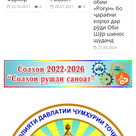
обии
02.10.2021
0
28.07.2021
0
«Роғун» бо
ҷараёни
корҳо дар
рӯди Оби
Шӯр шинос
шуданд
27.09.2024