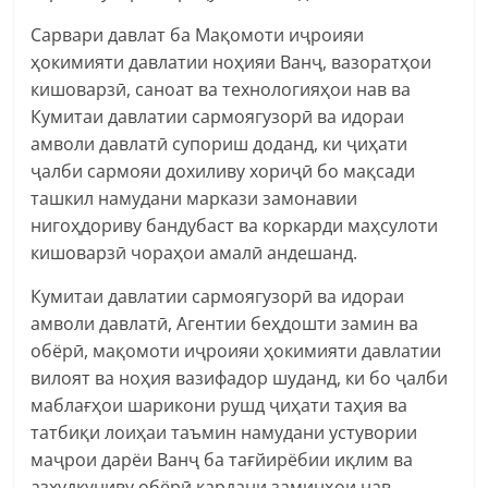
Сарвари давлат ба Мақомоти иҷроияи
ҳокимияти давлатии ноҳияи Ванҷ, вазоратҳои
кишоварзӣ, саноат ва технологияҳои нав ва
Кумитаи давлатии сармоягузорӣ ва идораи
амволи давлатӣ супориш доданд, ки ҷиҳати
ҷалби сармояи дохиливу хориҷӣ бо мақсади
ташкил намудани маркази замонавии
нигоҳдориву бандубаст ва коркарди маҳсулоти
кишоварзӣ чораҳои амалӣ андешанд.
Кумитаи давлатии сармоягузорӣ ва идораи
амволи давлатӣ, Агентии беҳдошти замин ва
обёрӣ, мақомоти иҷроияи ҳокимияти давлатии
вилоят ва ноҳия вазифадор шуданд, ки бо ҷалби
маблағҳои шарикони рушд ҷиҳати таҳия ва
татбиқи лоиҳаи таъмин намудани устувории
маҷрои дарёи Ванҷ ба тағйирёбии иқлим ва
азхудкуниву обёрӣ кардани заминҳои нав