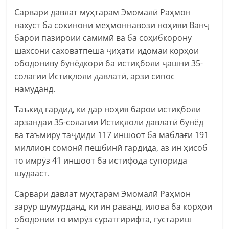
Сарвари давлат муҳтарам Эмомалӣ Раҳмон
нахуст ба сокинони меҳмоннавози ноҳияи Ванҷ
барои пазироии самимӣ ва ба соҳибкорону
шахсони саховатпеша ҷиҳати идомаи корҳои
ободониву бунёдкорӣ ба истиқболи ҷашни 35-
солагии Истиқлоли давлатӣ, арзи сипос
намуданд.
Таъкид гардид, ки дар ноҳия барои истиқболи
арзандаи 35-солагии Истиқлоли давлатӣ бунёд
ва таъмиру таҷдиди 117 иншоот ба маблағи 191
миллион сомонӣ пешбинӣ гардида, аз ин ҳисоб
то имрӯз 41 иншоот ба истифода супорида
шудааст.
Сарвари давлат муҳтарам Эмомалӣ Раҳмон
зарур шумурданд, ки ин раванд, илова ба корҳои
ободонии то имрӯз суратгирифта, густариш