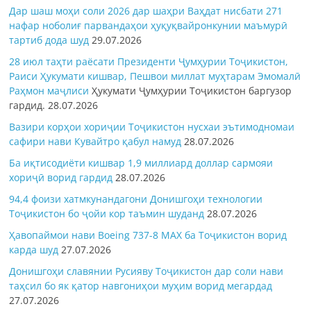
Дар шаш моҳи соли 2026 дар шаҳри Ваҳдат нисбати 271
нафар ноболиғ парвандаҳои ҳуқуқвайронкунии маъмурӣ
тартиб дода шуд
29.07.2026
28 июл таҳти раёсати Президенти Ҷумҳурии Тоҷикистон,
Раиси Ҳукумати кишвар, Пешвои миллат муҳтарам Эмомалӣ
Раҳмон
маҷлиси
Ҳукумати Ҷумҳурии Тоҷикистон баргузор
гардид.
28.07.2026
Вазири корҳои хориҷии Тоҷикистон нусхаи эътимодномаи
сафири нави Кувайтро қабул намуд
28.07.2026
Ба иқтисодиёти кишвар 1,9 миллиард доллар сармояи
хориҷӣ ворид гардид
28.07.2026
94,4 фоизи хатмкунандагони Донишгоҳи технологии
Тоҷикистон бо ҷойи кор таъмин шуданд
28.07.2026
Ҳавопаймои нави Boeing 737-8 MAX ба Тоҷикистон ворид
карда шуд
27.07.2026
Донишгоҳи славянии Русияву Тоҷикистон дар соли нави
таҳсил бо як қатор навгониҳои муҳим ворид мегардад
27.07.2026