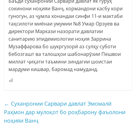
Баъди суханронии Сарвари давлат як гуруҳ
сокинони ноҳияи Ванҷ, кормандони касбу кори
гуногун, аз ҷумла хонандаи синфи 11-и мактаби
таҳсилоти миёнаи умумии №8 Умар Орзуев ва
директори Маркази назорати давлатии
санитарию эпидемиологии ноҳия Заррина
Музаффарова бо шукргузорӣ аз сулҳу суботи
бебозгашт ва талошҳои шабонарӯзии Пешвои
миллат ҷиҳати таъмини зиндагии шоистаи
мардуми кишвар, баромад намуданд.
←
Cуханронии Сарвари давлат Эмомалӣ
Раҳмон дар мулоқот бо роҳбарону фаъолони
ноҳияи Ванҷ