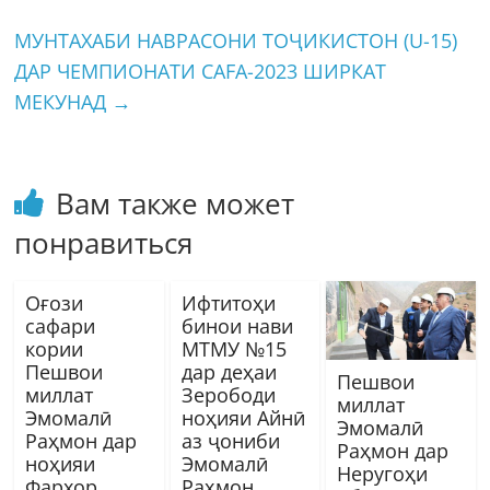
МУНТАХАБИ НАВРАСОНИ ТОҶИКИСТОН (U-15)
ДАР ЧЕМПИОНАТИ CAFA-2023 ШИРКАТ
МЕКУНАД
→
Вам также может
понравиться
Оғози
Ифтитоҳи
сафари
бинои нави
кории
МТМУ №15
Пешвои
дар деҳаи
Пешвои
миллат
Зерободи
миллат
Эмомалӣ
ноҳияи Айнӣ
Эмомалӣ
Раҳмон дар
аз ҷониби
Раҳмон дар
ноҳияи
Эмомалӣ
Неругоҳи
Фархор
Раҳмон