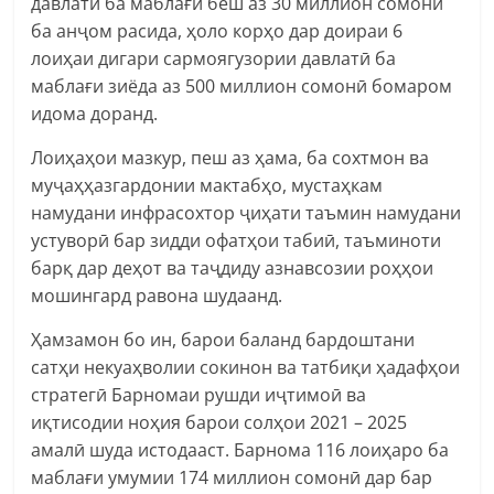
давлатӣ ба маблағи беш аз 30 миллион сомонӣ
ба анҷом расида, ҳоло корҳо дар доираи 6
лоиҳаи дигари сармоягузории давлатӣ ба
маблағи зиёда аз 500 миллион сомонӣ бомаром
идома доранд.
Лоиҳаҳои мазкур, пеш аз ҳама, ба сохтмон ва
муҷаҳҳазгардонии мактабҳо, мустаҳкам
намудани инфрасохтор ҷиҳати таъмин намудани
устуворӣ бар зидди офатҳои табиӣ, таъминоти
барқ дар деҳот ва таҷдиду азнавсозии роҳҳои
мошингард равона шудаанд.
Ҳамзамон бо ин, барои баланд бардоштани
сатҳи некуаҳволии сокинон ва татбиқи ҳадафҳои
стратегӣ Барномаи рушди иҷтимоӣ ва
иқтисодии ноҳия барои солҳои 2021 – 2025
амалӣ шуда истодааст. Барнома 116 лоиҳаро ба
маблағи умумии 174 миллион сомонӣ дар бар