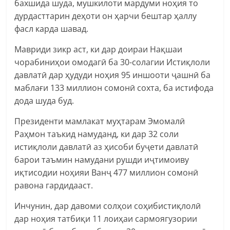
бахшида шуда, мушкилоти мардуми ноҳия то
дурдасттарин деҳоти он ҳарчи бештар ҳаллу
фасл карда шавад.
Мавриди зикр аст, ки дар доираи Нақшаи
чорабиниҳои омодагӣ ба 30-солагии Истиқлоли
давлатӣ дар ҳудуди ноҳия 95 иншооти ҷашнӣ ба
маблағи 133 миллион сомонӣ сохта, ба истифода
дода шуда буд.
Президенти мамлакат муҳтарам Эмомалӣ
Раҳмон таъкид намуданд, ки дар 32 соли
истиқлоли давлатӣ аз ҳисоби буҷети давлатӣ
барои таъмин намудани рушди иҷтимоиву
иқтисодии ноҳияи Ванҷ 477 миллион сомонӣ
равона гардидааст.
Инчунин, дар давоми солҳои соҳибистиқлолӣ
дар ноҳия татбиқи 11 лоиҳаи сармоягузории