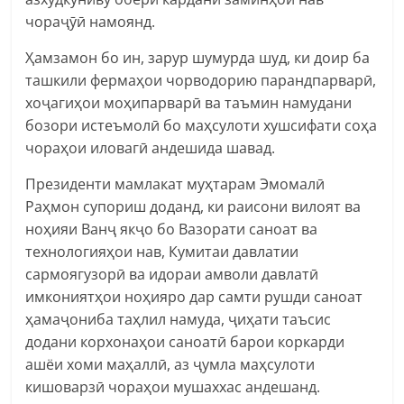
чораҷӯӣ намоянд.
Ҳамзамон бо ин, зарур шумурда шуд, ки доир ба
ташкили фермаҳои чорводорию парандпарварӣ,
хоҷагиҳои моҳипарварӣ ва таъмин намудани
бозори истеъмолӣ бо маҳсулоти хушсифати соҳа
чораҳои иловагӣ андешида шавад.
Президенти мамлакат муҳтарам Эмомалӣ
Раҳмон супориш доданд, ки раисони вилоят ва
ноҳияи Ванҷ якҷо бо Вазорати саноат ва
технологияҳои нав, Кумитаи давлатии
сармоягузорӣ ва идораи амволи давлатӣ
имкониятҳои ноҳияро дар самти рушди саноат
ҳамаҷониба таҳлил намуда, ҷиҳати таъсис
додани корхонаҳои саноатӣ барои коркарди
ашёи хоми маҳаллӣ, аз ҷумла маҳсулоти
кишоварзӣ чораҳои мушаххас андешанд.