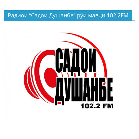
Радиои “Садои Душанбе” рӯи мавҷи 102.2FM