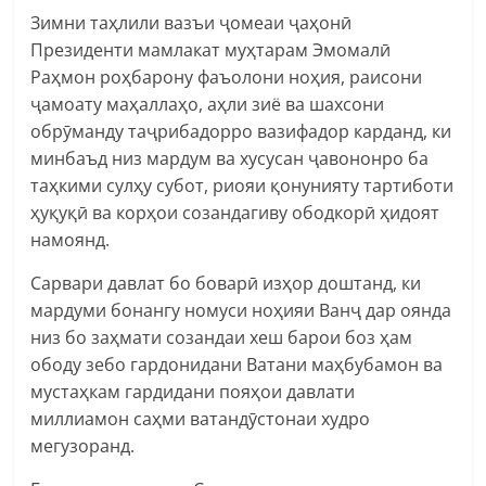
Зимни таҳлили вазъи ҷомеаи ҷаҳонӣ
Президенти мамлакат муҳтарам Эмомалӣ
Раҳмон роҳбарону фаъолони ноҳия, раисони
ҷамоату маҳаллаҳо, аҳли зиё ва шахсони
обрӯманду таҷрибадорро вазифадор карданд, ки
минбаъд низ мардум ва хусусан ҷавононро ба
таҳкими сулҳу субот, риояи қонунияту тартиботи
ҳуқуқӣ ва корҳои созандагиву ободкорӣ ҳидоят
намоянд.
Сарвари давлат бо боварӣ изҳор доштанд, ки
мардуми бонангу номуси ноҳияи Ванҷ дар оянда
низ бо заҳмати созандаи хеш барои боз ҳам
ободу зебо гардонидани Ватани маҳбубамон ва
мустаҳкам гардидани пояҳои давлати
миллиамон саҳми ватандӯстонаи худро
мегузоранд.