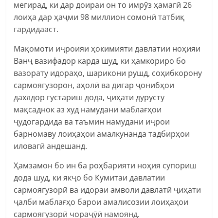
мегирад, ки дар доираи он то имрӯз ҳамагӣ 26
лоиҳа дар ҳаҷми 98 миллион сомонӣ татбиқ
гардидааст.
Мақомоти иҷроияи ҳокимияти давлатии ноҳияи
Ванҷ вазифадор карда шуд, ки ҳамкориро бо
вазорату идораҳо, шарикони рушд, соҳибкорону
сармоягузорон, аҳолӣ ва дигар ҷонибҳои
дахлдор густариш дода, ҷиҳати дурусту
мақсаднок аз худ намудани маблағҳои
ҷудогардида ва таъмин намудани иҷрои
барномаву лоиҳаҳои амалкунанда тадбирҳои
иловагӣ андешанд.
Ҳамзамон бо ин ба роҳбарияти ноҳия супориш
дода шуд, ки якҷо бо Кумитаи давлатии
сармоягузорӣ ва идораи амволи давлатӣ ҷиҳати
ҷалби маблағҳо барои амалисозии лоиҳаҳои
сармоягузорӣ чораҷӯӣ намоянд.