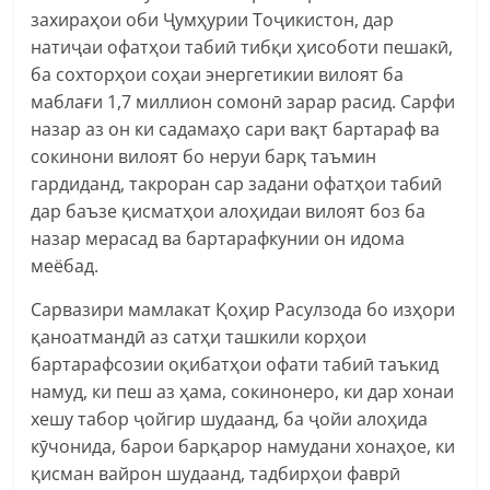
захираҳои оби Ҷумҳурии Тоҷикистон, дар
натиҷаи офатҳои табиӣ тибқи ҳисоботи пешакӣ,
ба сохторҳои соҳаи энергетикии вилоят ба
маблағи 1,7 миллион сомонӣ зарар расид. Сарфи
назар аз он ки садамаҳо сари вақт бартараф ва
сокинони вилоят бо неруи барқ таъмин
гардиданд, такроран сар задани офатҳои табиӣ
дар баъзе қисматҳои алоҳидаи вилоят боз ба
назар мерасад ва бартарафкунии он идома
меёбад.
Сарвазири мамлакат Қоҳир Расулзода бо изҳори
қаноатмандӣ аз сатҳи ташкили корҳои
бартарафсозии оқибатҳои офати табиӣ таъкид
намуд, ки пеш аз ҳама, сокинонеро, ки дар хонаи
хешу табор ҷойгир шудаанд, ба ҷойи алоҳида
кӯчонида, барои барқарор намудани хонаҳое, ки
қисман вайрон шудаанд, тадбирҳои фаврӣ