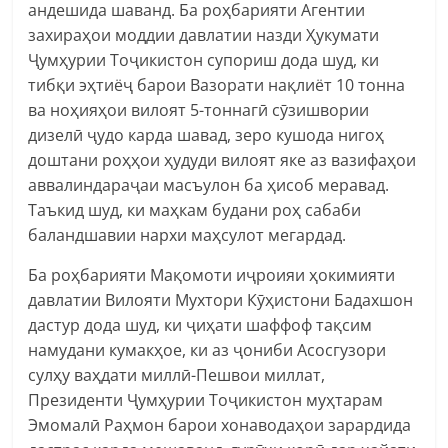
андешида шаванд. Ба роҳбарияти Агентии
захираҳои моддии давлатии назди Ҳукумати
Ҷумҳурии Тоҷикистон супориш дода шуд, ки
тибқи эҳтиёҷ барои Вазорати нақлиёт 10 тонна
ва ноҳияҳои вилоят 5-тоннагӣ сӯзишвории
дизелӣ ҷудо карда шавад, зеро кушода нигоҳ
доштани роҳҳои ҳудуди вилоят яке аз вазифаҳои
аввалиндараҷаи масъулон ба ҳисоб меравад.
Таъкид шуд, ки маҳкам будани роҳ сабаби
баландшавии нархи маҳсулот мегардад.
Ба роҳбарияти Мақомоти иҷроияи ҳокимияти
давлатии Вилояти Мухтори Кӯҳистони Бадахшон
дастур дода шуд, ки ҷиҳати шаффоф тақсим
намудани кумакҳое, ки аз ҷониби Асосгузори
сулҳу ваҳдати миллӣ-Пешвои миллат,
Президенти Ҷумҳурии Тоҷикистон муҳтарам
Эмомалӣ Раҳмон барои хонаводаҳои зарардида