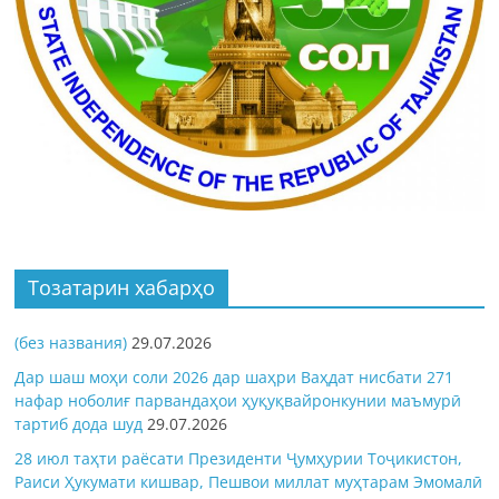
Тозатарин хабарҳо
(без названия)
29.07.2026
Дар шаш моҳи соли 2026 дар шаҳри Ваҳдат нисбати 271
нафар ноболиғ парвандаҳои ҳуқуқвайронкунии маъмурӣ
тартиб дода шуд
29.07.2026
28 июл таҳти раёсати Президенти Ҷумҳурии Тоҷикистон,
Раиси Ҳукумати кишвар, Пешвои миллат муҳтарам Эмомалӣ