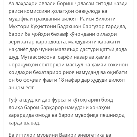
Аз лаҳзаҳои аввали бориш ҷаласаи ситоди назди
раиси комиссияи ҳолатҳои фавқулода ва
мудофиаи граждании вилоят-Раиси Вилояти
Мухтори Кӯҳистони Бадахшон баргузор гардида,
барои ба ҷойҳои бехавф кӯчондани оилаҳои
зери хатар қарордошта, маҳдудияти ҳаракати
нақлиёт дар чунин мавзеъҳо дастури қатъӣ дода
шуд. Мутаассифона, сарфи назар аз ҳамаи
чораҷӯиҳои сохторҳои масъул на ҳамаи сокинон
қоидаҳои бехатариро риоя намуданд ва оқибати
он бо фоҷиаи фавти 18 нафар дар ҳудуди вилоят
анҷом ёфт.
Гуфта шуд, ки дар фурсати кӯтоҳтарин бояд
лоиҳа барои барқарор намудани хонаҳои
зарардида омода ва барои мувофиқа пешниҳод
карда шавад.
Ба иттилои муовини Вазири энергетика ва