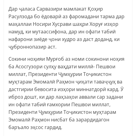
Дар ҷаласа Сарвазири мамлакат Қоҳир
Расулзода бо ёдоварӣ аз фаромадани тарма дар
маҳаллаи Носири Хусрави шаҳри Хоруғ изҳор
намуд, ки мутаассифона, дар ин офати табиӣ
нафарони зиёде ҷони худро аз даст доданд, ки
ҷуброннопазир аст.
Сокини ноҳияи Мурғоб аз номи сокинони ноҳия
ба Асосгузори сулҳу ваҳдати миллӣ- Пешвои
миллат, Президенти Ҷумҳурии Тоҷикистон
муҳтарам Эмомалӣ Раҳмон ҷиҳати таваҷҷуҳ ва
дастгирии бевосита изҳори миннатдорӣ кард. Ӯ
иброз дошт, ки дар лаҳзаҳои аввали сар задани
ин офати табиӣ ғамхории Пешвои миллат,
Президенти Ҷумҳурии Тоҷикистон муҳтарам
Эмомалӣ Раҳмон нисбат ба зарардидагон
баръало эҳсос гардид.