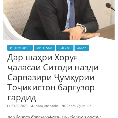
ИҶТИМОИЁТ
МИНТАҚА
СИЁСАТ
Хабар
Дар шаҳри Хоруғ
ҷаласаи Ситоди назди
Сарвазири Ҷумҳурии
Тоҷикистон баргузор
гардид
23.02.2023
sado_dushanbe
Садои Душанбе
Дар доираи бартарафсозии оқибатҳои офати