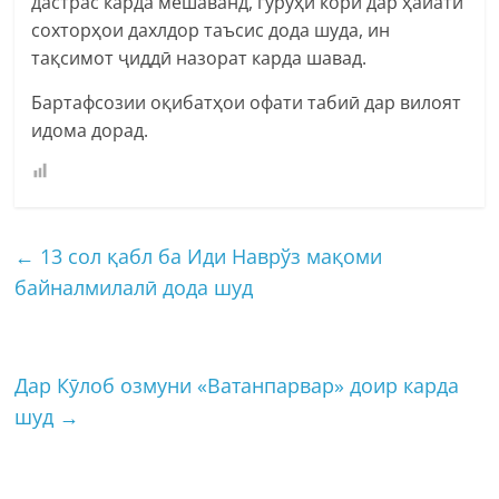
дастрас карда мешаванд, гурӯҳи корӣ дар ҳайати
сохторҳои дахлдор таъсис дода шуда, ин
тақсимот ҷиддӣ назорат карда шавад.
Бартафсозии оқибатҳои офати табиӣ дар вилоят
идома дорад.
←
13 сол қабл ба Иди Наврўз мақоми
байналмилалӣ дода шуд
Дар Кӯлоб озмуни «Ватанпарвар» доир карда
шуд
→