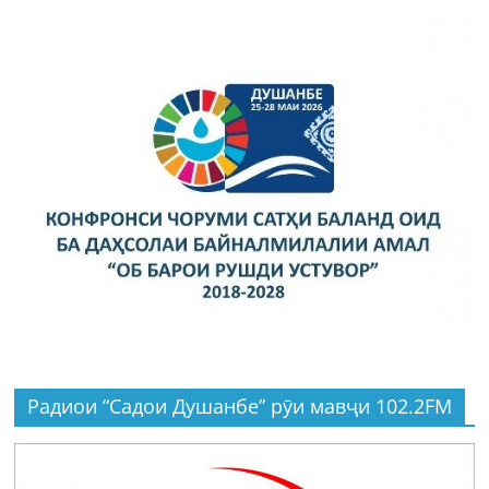
Радиои “Садои Душанбе” рӯи мавҷи 102.2FM