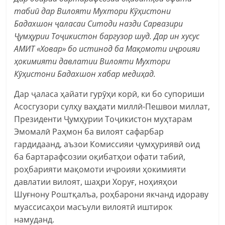
табиӣ дар Вилояти Мухтори Кӯҳистони
Бадахшон ҷаласаи Ситоди назди Сарвазири
Ҷумҳурии Тоҷикистон баргузор шуд. Дар ин хусус
АМИТ «Ховар» бо истинод ба Мақомоти иҷроияи
ҳокимияти давлатии Вилояти Мухтори
Кӯҳистони Бадахшон хабар медиҳад.
Дар ҷаласа ҳайати гурӯҳи корӣ, ки бо супориши
Асосгузори сулҳу ваҳдати миллӣ-Пешвои миллат,
Президенти Ҷумҳурии Тоҷикистон муҳтарам
Эмомалӣ Раҳмон ба вилоят сафарбар
гардидаанд, аъзои Комиссияи ҷумҳуриявӣ оид
ба бартарафсозии оқибатҳои офати табиӣ,
роҳбарияти мақомоти иҷроияи ҳокимияти
давлатии вилоят, шаҳри Хоруғ, ноҳияҳои
Шуғнону Роштқалъа, роҳбарони якчанд идораву
муассисаҳои масъули вилоятӣ иштирок
намуданд.