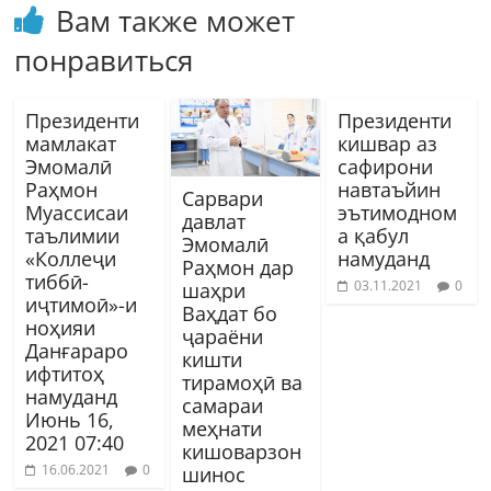
Вам также может
понравиться
Президенти
Президенти
мамлакат
кишвар аз
Эмомалӣ
сафирони
Раҳмон
навтаъйин
Сарвари
Муассисаи
эътимодном
давлат
таълимии
а қабул
Эмомалӣ
«Коллеҷи
намуданд
Раҳмон дар
тиббӣ-
03.11.2021
0
шаҳри
иҷтимоӣ»-и
Ваҳдат бо
ноҳияи
ҷараёни
Данғараро
кишти
ифтитоҳ
тирамоҳӣ ва
намуданд
самараи
Июнь 16,
меҳнати
2021 07:40
кишоварзон
16.06.2021
0
шинос