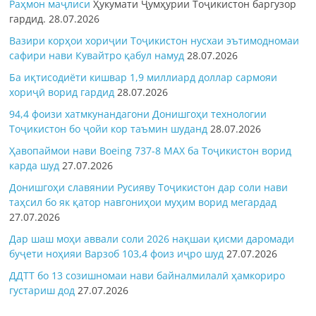
Раҳмон
маҷлиси
Ҳукумати Ҷумҳурии Тоҷикистон баргузор
гардид.
28.07.2026
Вазири корҳои хориҷии Тоҷикистон нусхаи эътимодномаи
сафири нави Кувайтро қабул намуд
28.07.2026
Ба иқтисодиёти кишвар 1,9 миллиард доллар сармояи
хориҷӣ ворид гардид
28.07.2026
94,4 фоизи хатмкунандагони Донишгоҳи технологии
Тоҷикистон бо ҷойи кор таъмин шуданд
28.07.2026
Ҳавопаймои нави Boeing 737-8 MAX ба Тоҷикистон ворид
карда шуд
27.07.2026
Донишгоҳи славянии Русияву Тоҷикистон дар соли нави
таҳсил бо як қатор навгониҳои муҳим ворид мегардад
27.07.2026
Дар шаш моҳи аввали соли 2026 нақшаи қисми даромади
буҷети ноҳияи Варзоб 103,4 фоиз иҷро шуд
27.07.2026
ДДТТ бо 13 созишномаи нави байналмилалӣ ҳамкориро
густариш дод
27.07.2026