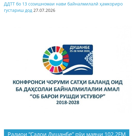
ДДТТ бо 13 созишномаи нави байналмилалӣ ҳамкориро
густариш дод
27.07.2026
Радиои “Садои Душанбе” рӯи мавҷи 102.2FM