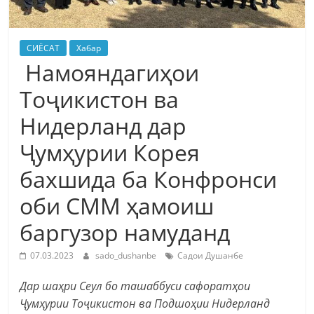
СИЁСАТ
Хабар
Намояндагиҳои
Тоҷикистон ва
Нидерланд дар
Ҷумҳурии Корея
бахшида ба Конфронси
оби СММ ҳамоиш
баргузор намуданд
07.03.2023
sado_dushanbe
Садои Душанбе
Дар шаҳри Сеул бо ташаббуси сафоратҳои
Ҷумҳурии Тоҷикистон ва Подшоҳии Нидерланд