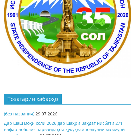
Тозатарин хабарҳо
(без названия)
29.07.2026
Дар шаш моҳи соли 2026 дар шаҳри Ваҳдат нисбати 271
нафар ноболиғ парвандаҳои ҳуқуқвайронкунии маъмурӣ