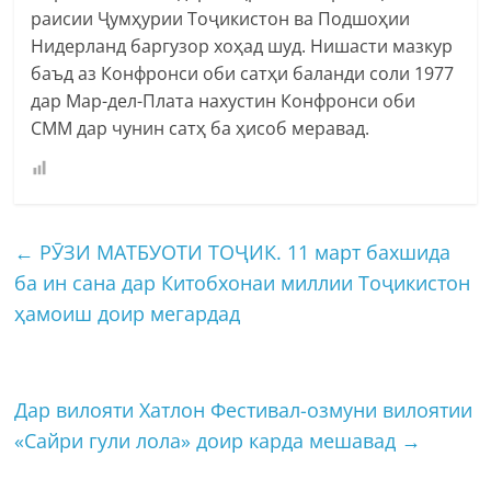
раисии Ҷумҳурии Тоҷикистон ва Подшоҳии
Нидерланд баргузор хоҳад шуд. Нишасти мазкур
баъд аз Конфронси оби сатҳи баланди соли 1977
дар Мар-дел-Плата нахустин Конфронси оби
СММ дар чунин сатҳ ба ҳисоб меравад.
←
РӮЗИ МАТБУОТИ ТОҶИК. 11 март бахшида
ба ин сана дар Китобхонаи миллии Тоҷикистон
ҳамоиш доир мегардад
Дар вилояти Хатлон Фестивал-озмуни вилоятии
«Сайри гули лола» доир карда мешавад
→