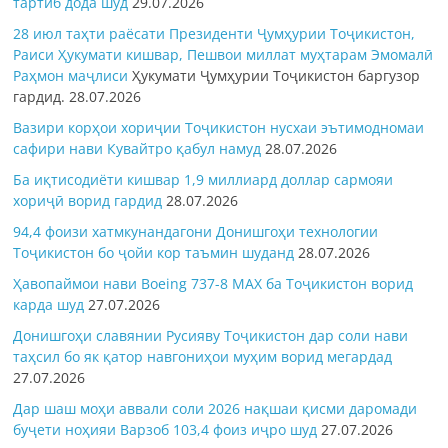
тартиб дода шуд
29.07.2026
28 июл таҳти раёсати Президенти Ҷумҳурии Тоҷикистон,
Раиси Ҳукумати кишвар, Пешвои миллат муҳтарам Эмомалӣ
Раҳмон
маҷлиси
Ҳукумати Ҷумҳурии Тоҷикистон баргузор
гардид.
28.07.2026
Вазири корҳои хориҷии Тоҷикистон нусхаи эътимодномаи
сафири нави Кувайтро қабул намуд
28.07.2026
Ба иқтисодиёти кишвар 1,9 миллиард доллар сармояи
хориҷӣ ворид гардид
28.07.2026
94,4 фоизи хатмкунандагони Донишгоҳи технологии
Тоҷикистон бо ҷойи кор таъмин шуданд
28.07.2026
Ҳавопаймои нави Boeing 737-8 MAX ба Тоҷикистон ворид
карда шуд
27.07.2026
Донишгоҳи славянии Русияву Тоҷикистон дар соли нави
таҳсил бо як қатор навгониҳои муҳим ворид мегардад
27.07.2026
Дар шаш моҳи аввали соли 2026 нақшаи қисми даромади
буҷети ноҳияи Варзоб 103,4 фоиз иҷро шуд
27.07.2026