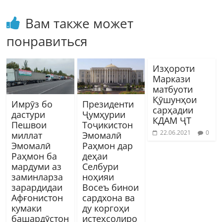
Вам также может
понравиться
Изҳороти
Маркази
матбуоти
Қӯшунҳои
Имрӯз бо
Президенти
сарҳадии
дастури
Ҷумҳурии
КДАМ ҶТ
Пешвои
Тоҷикистон
22.06.2021
0
миллат
Эмомалӣ
Эмомалӣ
Раҳмон дар
Раҳмон ба
деҳаи
мардуми аз
Селбури
заминларза
ноҳияи
зарардидаи
Восеъ бинои
Афғонистон
сардхона ва
кумаки
ду коргоҳи
башардӯстон
истеҳсолиро