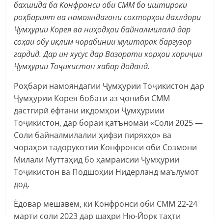
бахшида ба Конфронси оби СММ бо иштироки
роҳбарият ва намояндагони сохторҳои дахлдори
Ҷумҳурии Корея ва ниҳодҳои байналмилалӣ дар
соҳаи обу иқлим чорабинии муштарак баргузор
гардид. Дар ин хусус дар Вазорати корҳои хориҷии
Ҷумҳурии Тоҷикистон хабар доданд.
Роҳбари намояндагии Ҷумҳурии Тоҷикистон дар
Ҷумҳурии Корея бобати аз ҷониби СММ
дастгирӣ ёфтани иқдомҳои Ҷумҳуриии
Тоҷикистон, дар бораи қатъномаи «Соли 2025 —
Соли байналмилалии ҳифзи пиряхҳо» ва
чораҳои тадорукотии Конфронси оби Созмони
Милали Муттаҳид бо ҳамраисии Ҷумҳурии
Тоҷикистон ва Подшоҳии Нидерланд маълумот
дод.
Ёдовар мешавем, ки Конфронси оби СММ 22-24
марти соли 2023 дар шаҳри Ню-Йорк таҳти