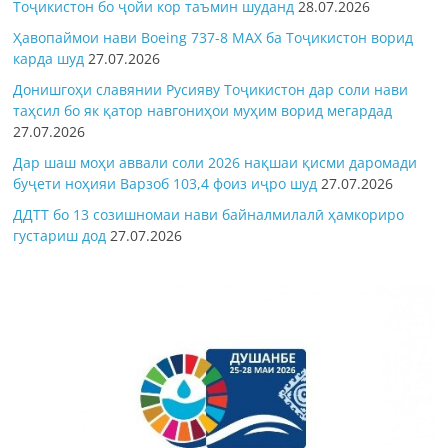
Тоҷикистон бо ҷойи кор таъмин шуданд
28.07.2026
Ҳавопаймои нави Boeing 737-8 MAX ба Тоҷикистон ворид
карда шуд
27.07.2026
Донишгоҳи славянии Русияву Тоҷикистон дар соли нави
таҳсил бо як қатор навгониҳои муҳим ворид мегардад
27.07.2026
Дар шаш моҳи аввали соли 2026 нақшаи қисми даромади
буҷети ноҳияи Варзоб 103,4 фоиз иҷро шуд
27.07.2026
ДДТТ бо 13 созишномаи нави байналмилалӣ ҳамкориро
густариш дод
27.07.2026