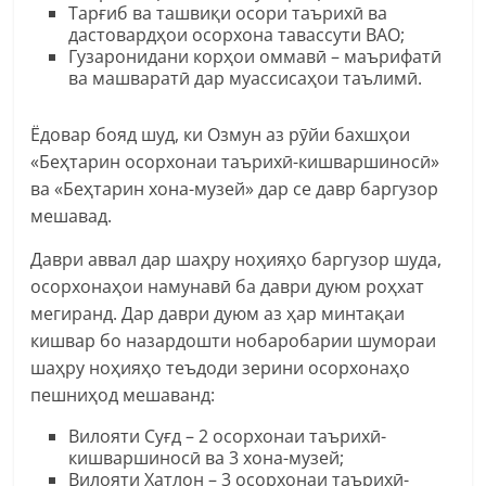
Тарғиб ва ташвиқи осори таърихӣ ва
дастовардҳои осорхона тавассути ВАО;
Гузаронидани корҳои оммавӣ – маърифатӣ
ва машваратӣ дар муассисаҳои таълимӣ.
Ёдовар бояд шуд, ки Озмун аз рӯйи бахшҳои
«Беҳтарин осорхонаи таърихӣ-кишваршиносӣ»
ва «Беҳтарин хона-музей» дар се давр баргузор
мешавад.
Даври аввал дар шаҳру ноҳияҳо баргузор шуда,
осорхонаҳои намунавӣ ба даври дуюм роҳхат
мегиранд. Дар даври дуюм аз ҳар минтақаи
кишвар бо назардошти нобаробарии шумораи
шаҳру ноҳияҳо теъдоди зерини осорхонаҳо
пешниҳод мешаванд:
Вилояти Суғд – 2 осорхонаи таърихӣ-
кишваршиносӣ ва 3 хона-музей;
Вилояти Хатлон – 3 осорхонаи таърихӣ-