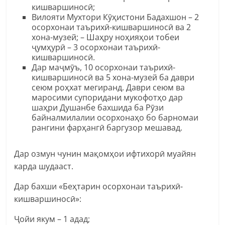
кишваршиносӣ;
Вилояти Мухтори Кӯҳистони Бадахшон – 2
осорхонаи таърихӣ-кишваршиносӣ ва 2
хона-музей; – Шаҳру ноҳияҳои тобеи
ҷумҳурӣ – 3 осорхонаи таърихӣ-
кишваршиносӣ.
Дар маҷмӯъ, 10 осорхонаи таърихӣ-
кишваршиносӣ ва 5 хона-музей ба даври
сеюм роҳхат мегиранд. Даври сеюм ва
маросими супоридани мукофотҳо дар
шаҳри Душанбе бахшида ба Рӯзи
байналмилалии осорхонаҳо бо барномаи
рангини фарҳангӣ баргузор мешавад.
Дар озмун чунин мақомҳои ифтихорӣ муайян
карда шудааст.
Дар бахши «Беҳтарин осорхонаи таърихӣ-
кишваршиносӣ»:
Ҷойи якум – 1 адад;