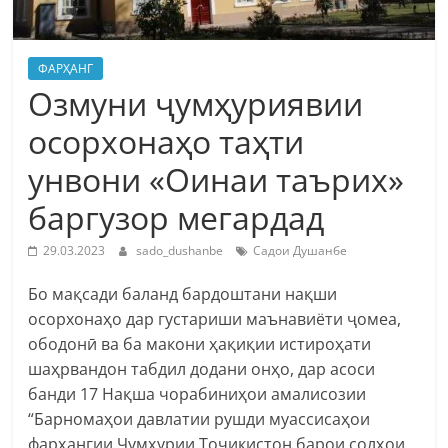
ФАРҲАНГ
Озмуни ҷумҳуриявии
осорхонаҳо таҳти
унвони «Оинаи таърих»
баргузор мегардад
29.03.2023
sado_dushanbe
Садои Душанбе
Бо мақсади баланд бардоштани нақши
осорхонаҳо дар густариши маънавиёти ҷомеа,
ободонӣ ва ба макони ҳақиқии истироҳати
шаҳрвандон табдил додани онҳо, дар асоси
банди 17 Нақша чорабиниҳои амалисозии
“Барномаҳои давлатии рушди муассисаҳои
фарҳангии Ҷумҳурии Тоҷикистон барои солҳои