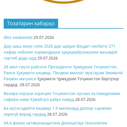
Тозатарин хабарҳо
(без названия)
29.07.2026
Дар шаш моҳи соли 2026 дар шаҳри Ваҳдат нисбати 271
нафар ноболиғ парвандаҳои ҳуқуқвайронкунии маъмурӣ
тартиб дода шуд
29.07.2026
28 июл таҳти раёсати Президенти Ҷумҳурии Тоҷикистон,
Раиси Ҳукумати кишвар, Пешвои миллат муҳтарам Эмомалӣ
Раҳмон
маҷлиси
Ҳукумати Ҷумҳурии Тоҷикистон баргузор
гардид.
28.07.2026
Вазири корҳои хориҷии Тоҷикистон нусхаи эътимодномаи
сафири нави Кувайтро қабул намуд
28.07.2026
Ба иқтисодиёти кишвар 1,9 миллиард доллар сармояи
хориҷӣ ворид гардид
28.07.2026
94,4 фоизи хатмкунандагони Донишгоҳи технологии