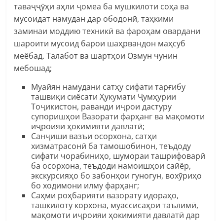
таваҷҷӯҳи аҳли ҷомеа ба мушкилоти соҳа ва
мусоидат намудан дар ободонӣ, таҳкими
заминаи моддию техникӣ ва фароҳам овардани
шароити мусоид барои шаҳрвандон маҳсуб
меёбад. Талабот ва шартҳои Озмун чунин
мебошад;
Муайян намудани сатҳу сифати тарғибу
ташвиқи сиёсати Ҳукумати Ҷумҳурии
Тоҷикистон, раванди иҷрои дастуру
супоришҳои Вазорати фарҳанг ва мақомоти
иҷроияи ҳокимияти давлатӣ;
Санҷиши вазъи осорхона, сатҳи
хизматрасонӣ ба тамошобинон, теъдоду
сифати чорабиниҳо, шумораи ташрифоварӣ
ба осорхона, теъдоди намоишҳои сайёр,
экскурсияҳо бо забонҳои гуногун, вохӯриҳо
бо ходимони илму фарҳанг;
Саҳми роҳбарияти вазорату идораҳо,
ташкилоту корхона, муассисаҳои таълимӣ,
мақомоти иҷроияи ҳокимияти давлатӣ дар