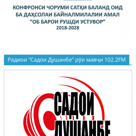
Радиои “Садои Душанбе” рӯи мавҷи 102.2FM