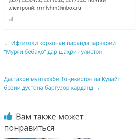
электронӣ: rrmfvhm@inbox.ru
←
Ифтитоҳи корхонаи парандапарварии
“Мурғи бебаҳо” дар шаҳри Гулистон
Дастаҳои мунтахаби Тоҷикистон ва Кувайт
бозии дӯстона баргузор карданд
→
Вам также может
понравиться