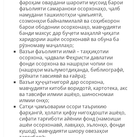
фароҳам овардани шароити мусоид барои
фаъолияти самараноки осорхонаҳо, ҷалб
намудани ташкилотҳои ҷамъиятӣ,
созмонҳои байналмилалӣ ва соҳибкорон
барои ободонии осорхонаҳо, мавҷудияти
банди махсус дар буҷети маҳаллӣ ҷиҳати
харидории ашёи осорхонавӣ ва обуна ба
рӯзномаву маҷаллаҳо;
Вазъи фаъолияти илмӣ – таҳқиқотии
осорхона, ҷадвали Феҳристи давлатии
фонди осорхона ва нашрҳои чопии он
(нашрҳои маълумотдиҳанда, библиографӣ,
рӯйхати тавсиявӣ ва ғайра);
Вазъи ҳуҷҷатнигорӣ дар осорхона,
мавҷудияти китоби воридотӣ, картотека, акс
ва тавсифи илмии ашёҳо, шиносномаи
илмии онҳо;
Сатҳи ҷамъоварии осори таърихию
фарҳангӣ, ҳолати ҳифзу нигоҳдошти ашёҳо,
сифати тарғиботи айёнии фонд (намоиши
ашёи осорхонавӣ, лавҳаҳо, эълонҳо, фонди
кушод), мавҷудияти шиору овезаҳои
тарғиботӣ;