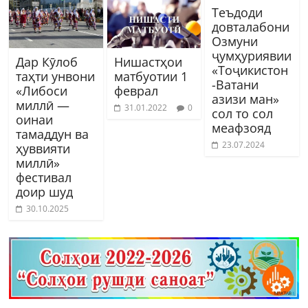
Теъдоди
довталабони
Озмуни
ҷумҳуриявии
Дар Кӯлоб
Нишастҳои
«Тоҷикистон
таҳти унвони
матбуотии 1
-Ватани
«Либоси
феврал
азизи ман»
миллӣ —
31.01.2022
0
сол то сол
оинаи
меафзояд
тамаддун ва
23.07.2024
ҳуввияти
миллӣ»
фестивал
доир шуд
30.10.2025