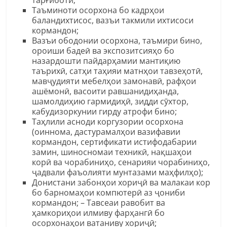
Таъминоти осорхона бо кадрҳои
баландихтисос, вазъи такмили ихтисоси
кормандон;
Вазъи ободонии осорхона, таъмири бино,
ороиши бадеӣ ва экспозитсияҳо бо
назардошти пайдарҳамии мантиқию
таърихӣ, сатҳи таҳияи матнҳои тавзеҳотӣ,
мавҷудияти мебелҳои замонавӣ, рафҳои
ашёмонӣ, васоити равшанидиҳанда,
шамолдиҳию гармидиҳӣ, зидди сӯхтор,
кабудизоркунии гирду атрофи бино;
Таҳлили асноди коргузории осорхона
(оиннома, дастурамалҳои вазифавии
кормандон, сертификати истифодабарии
замин, шиносномаи техникӣ, нақшаҳои
корӣ ва чорабиниҳо, сенарияи чорабиниҳо,
ҷадвали фаъолияти мунтазами маҳфилҳо);
Донистани забонҳои хориҷӣ ва малакаи кор
бо барномаҳои компютерӣ аз ҷониби
кормандон; – Тавсеаи равобит ва
ҳамкориҳои илмиву фарҳангӣ бо
осорхонаҳои ватаниву хориҷӣ;