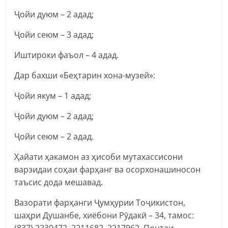
Ҷойи дуюм – 2 адад;
Ҷойи сеюм – 3 адад;
Иштироки фаъол – 4 адад.
Дар бахши «Беҳтарин хона-музей»:
Ҷойи якум – 1 адад;
Ҷойи дуюм – 2 адад;
Ҷойи сеюм – 2 адад.
Ҳайати ҳакамон аз ҳисоби мутахассисони
варзидаи соҳаи фарҳанг ва осорхонашиносон
таъсис дода мешавад.
Вазорати фарҳанги Ҷумҳурии Тоҷикистон,
шаҳри Душанбе, хиёбони Рӯдакӣ – 34, тамос:
(837) 2230472, 2211682, 2217962. Почтаи