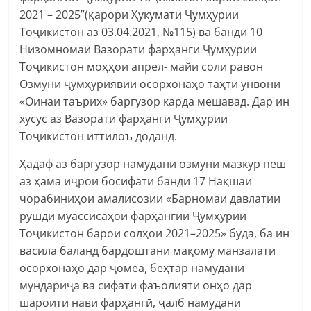
2021 – 2025”(қарори Ҳукумати Ҷумҳурии
Тоҷикистон аз 03.04.2021, №115) ва банди 10
Низомномаи Вазорати фарҳанги Ҷумҳурии
Тоҷикистон моҳҳои апрел- майи соли равон
Озмуни ҷумҳуриявии осорхонаҳо таҳти унвони
«Оинаи таърих» баргузор карда мешавад. Дар ин
хусус аз Вазорати фарҳанги Ҷумҳурии
Тоҷикистон иттилоъ доданд.
Ҳадаф аз баргузор намудани озмуни мазкур пеш
аз ҳама иҷрои босифати банди 17 Нақшаи
чорабиниҳои амалисозии «Барномаи давлатии
рушди муассисаҳои фарҳангии Ҷумҳурии
Тоҷикистон барои солҳои 2021–2025» буда, ба ин
васила баланд бардоштани мақому манзалати
осорхонаҳо дар ҷомеа, беҳтар намудани
мундариҷа ва сифати фаъолияти онҳо дар
шароити нави фарҳангӣ, ҷалб намудани