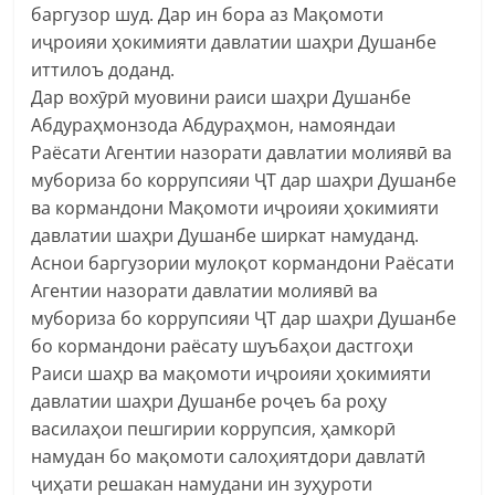
баргузор шуд. Дар ин бора аз Мақомоти
иҷроияи ҳокимияти давлатии шаҳри Душанбе
иттилоъ доданд.
Дар вохӯрӣ муовини раиси шаҳри Душанбе
Абдураҳмонзода Абдураҳмон, намояндаи
Раёсати Агентии назорати давлатии молиявӣ ва
мубориза бо коррупсияи ҶТ дар шаҳри Душанбе
ва кормандони Мақомоти иҷроияи ҳокимияти
давлатии шаҳри Душанбе ширкат намуданд.
Аснои баргузории мулоқот кормандони Раёсати
Агентии назорати давлатии молиявӣ ва
мубориза бо коррупсияи ҶТ дар шаҳри Душанбе
бо кормандони раёсату шуъбаҳои дастгоҳи
Раиси шаҳр ва мақомоти иҷроияи ҳокимияти
давлатии шаҳри Душанбе роҷеъ ба роҳу
василаҳои пешгирии коррупсия, ҳамкорӣ
намудан бо мақомоти салоҳиятдори давлатӣ
ҷиҳати решакан намудани ин зуҳуроти