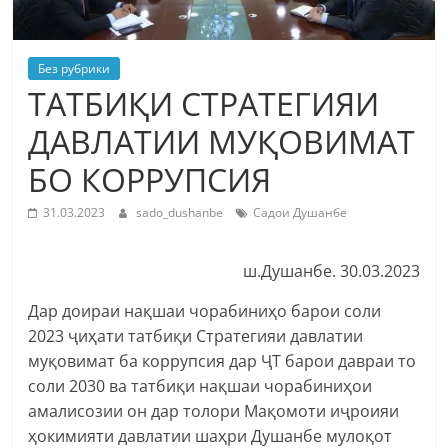
Без рубрики
ТАТБИҚИ СТРАТЕГИЯИ
ДАВЛАТИИ МУҚОВИМАТ
БО КОРРУПСИЯ
31.03.2023
sado_dushanbe
Садои Душанбе
ш.Душанбе. 30.03.2023
Дар доираи нақшаи чорабиниҳо барои соли
2023 ҷиҳати татбиқи Стратегияи давлатии
муқовимат ба коррупсия дар ҶТ барои давраи то
соли 2030 ва татбиқи нақшаи чорабиниҳои
амалисозии он дар толори Мақомоти иҷроияи
ҳокимияти давлатии шаҳри Душанбе мулоқот