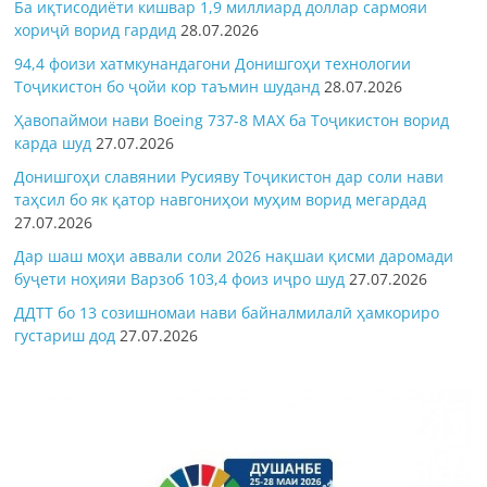
Ба иқтисодиёти кишвар 1,9 миллиард доллар сармояи
хориҷӣ ворид гардид
28.07.2026
94,4 фоизи хатмкунандагони Донишгоҳи технологии
Тоҷикистон бо ҷойи кор таъмин шуданд
28.07.2026
Ҳавопаймои нави Boeing 737-8 MAX ба Тоҷикистон ворид
карда шуд
27.07.2026
Донишгоҳи славянии Русияву Тоҷикистон дар соли нави
таҳсил бо як қатор навгониҳои муҳим ворид мегардад
27.07.2026
Дар шаш моҳи аввали соли 2026 нақшаи қисми даромади
буҷети ноҳияи Варзоб 103,4 фоиз иҷро шуд
27.07.2026
ДДТТ бо 13 созишномаи нави байналмилалӣ ҳамкориро
густариш дод
27.07.2026