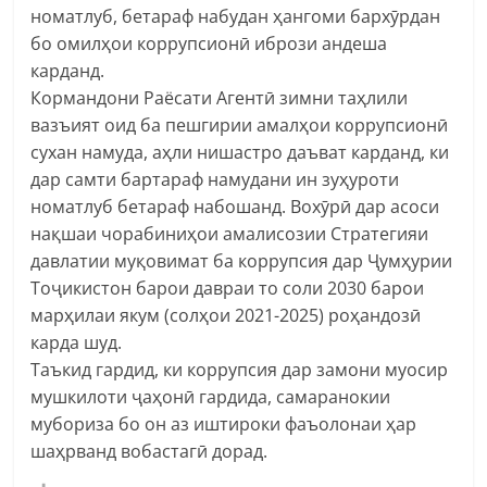
номатлуб, бетараф набудан ҳангоми бархӯрдан
бо омилҳои коррупсионӣ ибрози андеша
карданд.
Кормандони Раёсати Агентӣ зимни таҳлили
вазъият оид ба пешгирии амалҳои коррупсионӣ
сухан намуда, аҳли нишастро даъват карданд, ки
дар самти бартараф намудани ин зуҳуроти
номатлуб бетараф набошанд. Вохӯрӣ дар асоси
нақшаи чорабиниҳои амалисозии Стратегияи
давлатии муқовимат ба коррупсия дар Ҷумҳурии
Тоҷикистон барои давраи то соли 2030 барои
марҳилаи якум (солҳои 2021-2025) роҳандозӣ
карда шуд.
Таъкид гардид, ки коррупсия дар замони муосир
мушкилоти ҷаҳонӣ гардида, самаранокии
мубориза бо он аз иштироки фаъолонаи ҳар
шаҳрванд вобастагӣ дорад.