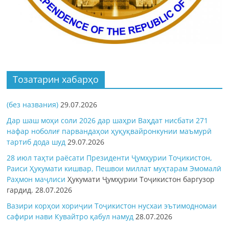
Тозатарин хабарҳо
(без названия)
29.07.2026
Дар шаш моҳи соли 2026 дар шаҳри Ваҳдат нисбати 271
нафар ноболиғ парвандаҳои ҳуқуқвайронкунии маъмурӣ
тартиб дода шуд
29.07.2026
28 июл таҳти раёсати Президенти Ҷумҳурии Тоҷикистон,
Раиси Ҳукумати кишвар, Пешвои миллат муҳтарам Эмомалӣ
Раҳмон
маҷлиси
Ҳукумати Ҷумҳурии Тоҷикистон баргузор
гардид.
28.07.2026
Вазири корҳои хориҷии Тоҷикистон нусхаи эътимодномаи
сафири нави Кувайтро қабул намуд
28.07.2026