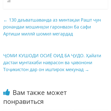
←
130 даъватшаванда аз минтақаи Рашт чун
ронандаи мошинҳои гаронвазн ба сафи
Артиши миллӣ шомил мегардад
ҶОМИ КУШОДИ ОСИЁ ОИД БА ҶУДО. Ҳайати
дастаи мунтахаби наврасон ва ҷавонони
Тоҷикистон дар он иштирок мекунад
→
Вам также может
понравиться