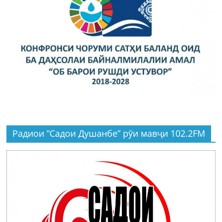
Радиои “Садои Душанбе” рӯи мавҷи 102.2FM