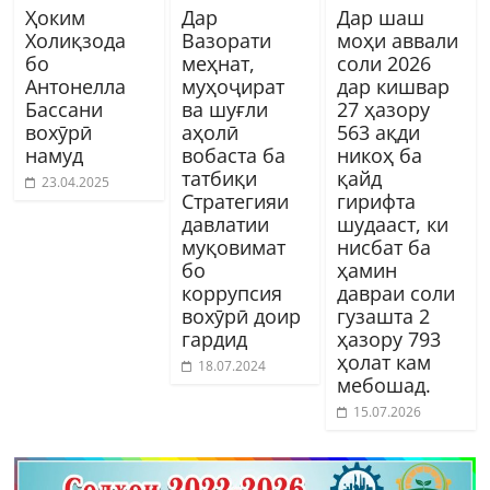
Ҳоким
Дар
Дар шаш
Холиқзода
Вазорати
моҳи аввали
бо
меҳнат,
соли 2026
Антонелла
муҳоҷират
дар кишвар
Бассани
ва шуғли
27 ҳазору
вохӯрӣ
аҳолӣ
563 ақди
намуд
вобаста ба
никоҳ ба
татбиқи
қайд
23.04.2025
Стратегияи
гирифта
давлатии
шудааст, ки
муқовимат
нисбат ба
бо
ҳамин
коррупсия
давраи соли
вохӯрӣ доир
гузашта 2
гардид
ҳазору 793
ҳолат кам
18.07.2024
мебошад.
15.07.2026