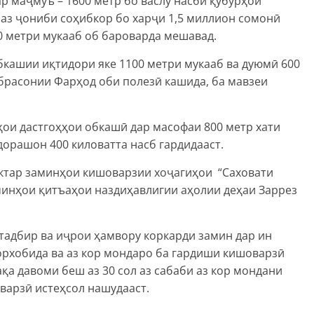
ар маҷмуъ – 1600 метр бо васлу насби қубурҳои
аз ҷониби соҳибкор бо харҷи 1,5 миллион сомонӣ
700 метри мукааб об бароварда мешавад.
обкашии иқтидори яке 1100 метри мукааб ва дуюмӣ 600
 обрасонии Фарҳод оби полезӣ кашида, ба мавзеи
ои дастгоҳҳои обкашӣ дар масофаи 800 метр хати
дорашон 400 киловатта насб гардидааст.
ектар заминҳои кишоварзии хоҷагиҳои “Саховати
аминҳои қитъаҳои наздиҳавлигии аҳолии деҳаи Заррез
тадбир ва иҷрои ҳамвору коркарди замин дар ин
орхобида ва аз кор мондаро ба гардиши кишоварзӣ
қа давоми беш аз 30 сол аз сабаби аз кор мондани
варзӣ истеҳсол нашудааст.