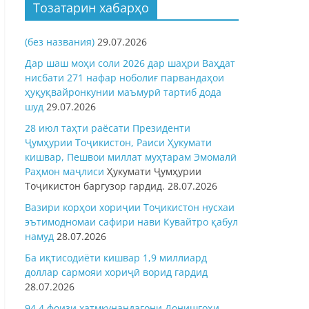
Тозатарин хабарҳо
(без названия)
29.07.2026
Дар шаш моҳи соли 2026 дар шаҳри Ваҳдат
нисбати 271 нафар ноболиғ парвандаҳои
ҳуқуқвайронкунии маъмурӣ тартиб дода
шуд
29.07.2026
28 июл таҳти раёсати Президенти
Ҷумҳурии Тоҷикистон, Раиси Ҳукумати
кишвар, Пешвои миллат муҳтарам Эмомалӣ
Раҳмон
маҷлиси
Ҳукумати Ҷумҳурии
Тоҷикистон баргузор гардид.
28.07.2026
Вазири корҳои хориҷии Тоҷикистон нусхаи
эътимодномаи сафири нави Кувайтро қабул
намуд
28.07.2026
Ба иқтисодиёти кишвар 1,9 миллиард
доллар сармояи хориҷӣ ворид гардид
28.07.2026
94,4 фоизи хатмкунандагони Донишгоҳи