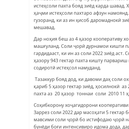
истеҳсоли пахта бояд зиёд карда шавад.
ҳаҷми истеҳсоли пахтаро афзун намоянд
гузоранд, ки аз ин ҳисоб даромаднокӣ з
мешавад.
Дар ноҳия беш аз 4 ҳазор кооперативу х
машғуланд. Соли ҷорӣ дурнамои кишти па
гардидааст, ки ин аз соли 2022 зиёд аст
ҳазору 943 гектар пахта кишту парвариш 
содиротӣ истеҳсол намуданд.
Тазаккур бояд дод, ки давоми даҳ соли 
қариб 5 ҳазор гектар зиёд, ҳосилнокӣ аз
пахта аз 20 ҳазор тоннаи соли 2010 11 ҳ
Соҳибкорону хоҷагидорони кооперативи 
Заррез соли 2022 дар масоҳати 5 гектар 
мавсими соли ҷорӣ бо истифодаю ҷорӣ н
бунёди боғи интенсивиро идома дода, да