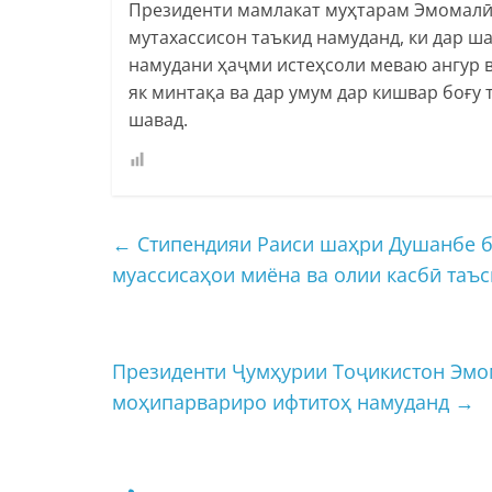
Президенти мамлакат муҳтарам Эмомалӣ
мутахассисон таъкид намуданд, ки дар ш
намудани ҳаҷми истеҳсоли меваю ангур в
як минтақа ва дар умум дар кишвар боғу 
шавад.
←
Стипендияи Раиси шаҳри Душанбе б
муассисаҳои миёна ва олии касбӣ таъ
Президенти Ҷумҳурии Тоҷикистон Эмо
моҳипарвариро ифтитоҳ намуданд
→