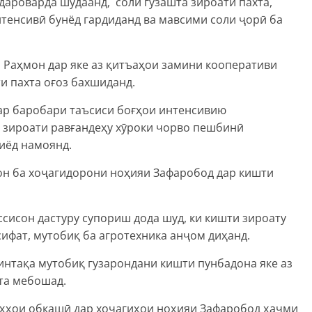
дароварда шудаанд, соли гузашта зироати пахта,
нтенсивӣ бунёд гардиданд ва мавсими соли ҷорӣ ба
Раҳмон дар яке аз қитъаҳои замини кооперативи
и пахта оғоз бахшиданд.
ар баробари таъсиси боғҳои интенсивию
, зироати равғандеҳу хӯроки чорво пешбинӣ
зиёд намоянд.
н ба хоҷагидорони ноҳияи Зафаробод дар кишти
ссисон дастуру супориш дода шуд, ки кишти зироату
сифат, мутобиқ ба агротехника анҷом диҳанд.
минтақа мутобиқ гузарондани кишти пунбадона яке аз
та мебошад.
оҳҳои обкашӣ дар хочагиҳои ноҳияи Зафаробод ҳаҷми