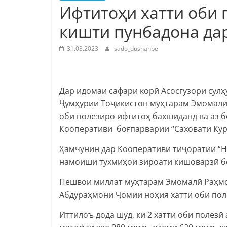
Ифтитоҳи хатти оби 
кишти пунбадона да
31.03.2023
sado_dushanbe
Дар идомаи сафари корӣ Асосгузори сул
Ҷумҳурии Тоҷикистон муҳтарам Эмомалӣ 
оби полезиро ифтитоҳ бахшиданд ва аз 
Кооперативи боғпарварии “Саховати Кур
Ҳамчунин дар Кооперативи тиҷоратии “Ну
намоиши тухмиҳои зироати кишоварзӣ бо
Пешвои миллат муҳтарам Эмомалӣ Раҳмон
Абдураҳмони Ҷомии ноҳия хатти оби пол
Иттилоъ дода шуд, ки 2 хатти оби полезӣ