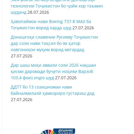
технологии Тоҷикистон бо ҷойи кор таъмин
шуданд
28.07.2026
Ҳавопаймои нави Boeing 737-8 MAX ба
Тоҷикистон ворид карда шуд
27.07.2026
Донишгоҳи славянии Русияву Тоҷикистон
дар соли нави таҳсил бо як қатор
навгониҳои муҳим ворид мегардад
27.07.2026
Дар шаш моҳи аввали соли 2026 нақшаи
қисми даромади буҷети ноҳияи Варзоб
103,4 фоиз иҷро шуд
27.07.2026
ДДТТ бо 13 созишномаи нави
байналмилалӣ ҳамкориро густариш дод
27.07.2026