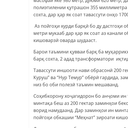
масофаи яке 980 метр, дуюмӣ 620 метр, д
полиэтилении қутрашон 355 миллиметра 
сохта, дар ҳар як соат тавассути онҳо 1
Аз пойгоҳи хурди барқӣ бо ду дастгоҳи 
метри мукааб дар ҳар як соат аз канали
кишоварзӣ оварда шудааст.
Барои таъмини қувваи барқ ба муҳаррикҳ
барқ сохта, 2 адад трансформатори иқти
Тавассути иншооти нави обрасонӣ 200 г
Куруш” ва “Нур Темур” обёрӣ гардида, з
низ бо оби полезӣ таъмин мешаванд.
Соҳибкорону хоҷагидорон бо анҷоми ин 
минтақа беш аз 200 гектар заминҳои бек
ворид намудаанд. Дар заминҳои ин минта
пойгоҳи обкашии “Меҳнат” зироати кишо