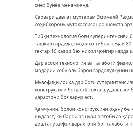
сиёҳ бунёд менамоянд.
Сарвари давлат муҳтарам Эмомалӣ Раҳмо
соҳибкорону мутахассисонро шоиста арз
Тибқи технология боғи суперинтенсивӣ 
ташкил гардида, ниҳолҳо тибқи реҷаи 80
гектар 16 ҳазор бех ниҳол ҷойгир карда 
Дар асоси технология ва талаботи физио
модарии себу олу барои гардолудкунии н
Мувофиқи лоиҳа дар боғи суперинтенсивӣ
конструксияи боғдорӣ сохта шудааст, ки
дарахтони боғ зарур аст.
Ҳамчунин, болои конструксияи оҳану бе
шудааст, ки барои аз нури офтоби аз ҳар
доштану ҳифзи дарахтони боғ талаботи 