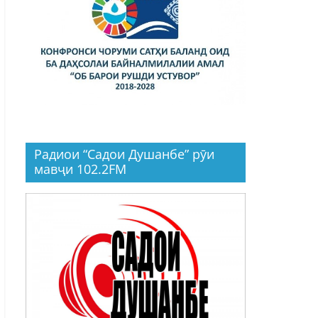
Радиои “Садои Душанбе” рӯи
мавҷи 102.2FM