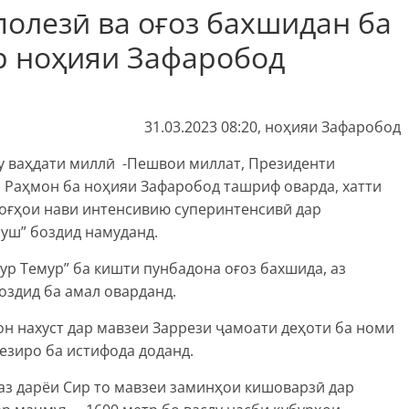
полезӣ ва оғоз бахшидан ба
р ноҳияи Зафаробод
31.03.2023 08:20, ноҳияи Зафаробод
ҳу ваҳдати миллӣ -Пешвои миллат, Президенти
Раҳмон ба ноҳияи Зафаробод ташриф оварда, хатти
боғҳои нави интенсивию суперинтенсивӣ дар
уш” боздид намуданд.
р Темур” ба кишти пунбадона оғоз бахшида, аз
здид ба амал оварданд.
 нахуст дар мавзеи Заррези ҷамоати деҳоти ба номи
езиро ба истифода доданд.
 аз дарёи Сир то мавзеи заминҳои кишоварзӣ дар