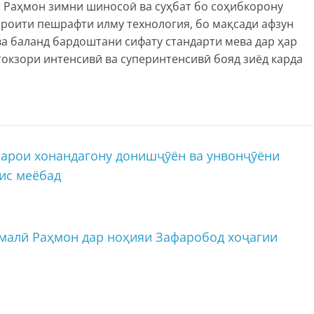
 Раҳмон зимни шиносоӣ ва суҳбат бо соҳибкорону
ароити пешрафти илму технология, бо мақсади афзун
а баланд бардоштани сифату стандарти мева дар ҳар
токзори интенсивӣ ва суперинтенсивӣ бояд зиёд карда
арои хонандагону донишҷӯён ва унвонҷӯёни
сис меёбад
малӣ Раҳмон дар ноҳияи Зафаробод хоҷагии