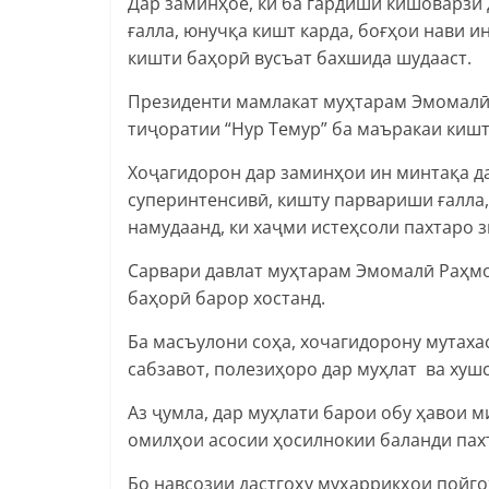
Дар заминҳое, ки ба гардиши кишоварзӣ 
ғалла, юнучқа кишт карда, боғҳои нави и
кишти баҳорӣ вусъат бахшида шудааст.
Президенти мамлакат муҳтарам Эмомалӣ 
тиҷоратии “Нур Темур” ба маъракаи кишт
Хоҷагидорон дар заминҳои ин минтақа д
суперинтенсивӣ, кишту парвариши ғалла
намудаанд, ки хаҷми истеҳсоли пахтаро 
Сарвари давлат муҳтарам Эмомалӣ Раҳмо
баҳорӣ барор хостанд.
Ба масъулони соҳа, хочагидорону мутаха
сабзавот, полезиҳоро дар муҳлат ва хуш
Аз ҷумла, дар муҳлати барои обу ҳавои 
омилҳои асосии ҳосилнокии баланди пах
Бо навсозии дастгоҳу муҳаррикҳои пойг