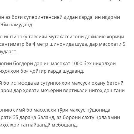
н аз боғи суперинтенсивӣ дидан карда, ин иқдоми
ёбӣ намуданд.
бо иштироку тавсияи мутахассисони дохилию хориҷӣ
 сантиметр ба 4 метр шинонида шуда, дар масоҳати 5
шудааст.
логии боғдорӣ дар ин масоҳат 1000 бех ниҳолҳои
иҳолҳои боғ ҷойгир карда шудаанд.
 бо истифода аз сутунпояҳои махсуси оҳану бетонӣ
 барои дар ҳолати меъёрии вертикалӣ нигоҳ доштани
тонию симӣ бо масолеҳи тӯри махсус пӯшонида
орати 35 дараҷа баланд, аз борони сахту ҷола эмин
ниҳолҳои тагпайвандӣ мебошанд.