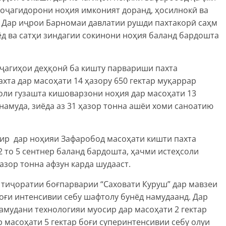
 Хоҷагидорони ноҳия имконият доранд, ҳосилнокӣ ва
. Дар иҷрои Барномаи давлатии рушди пахтакорӣ саҳм
иёд ва сатҳи зиндагии сокинони ноҳия баланд бардошта
оҷагиҳои деҳқонӣ ба кишту парвариши пахта
хта дар масоҳати 14 ҳазору 650 гектар муқаррар
. Соли гузашта кишоварзони ноҳия дар масоҳати 13
намуда, зиёда аз 31 ҳазор тонна ашёи хоми саноатию
охир дар ноҳияи Зафаробод масоҳати кишти пахта
 2 то 5 сентнер баланд бардошта, ҳачми истеҳсоли
азор тонна афзун карда шудааст.
тиҷоратии боғпарварии “Саховати Куруш” дар мавзеи
боғи интенсивии себу шафтолу бунёд намудаанд. Дар
амудани технологияи муосир дар масоҳати 2 гектар
р масоҳати 5 гектар боғи суперинтенсивии себу олуи