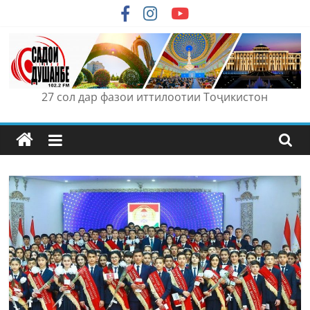
Skip
to
content
27 сол дар фазои иттилоотии Тоҷикистон