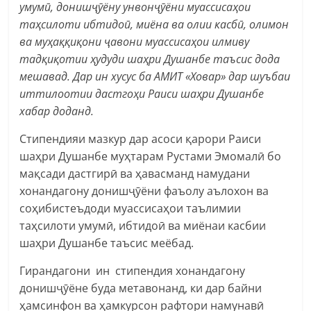
умумӣ, донишҷӯёну унвонҷӯёни муассисаҳои
таҳсилоти ибтидоӣ, миёна ва олии касбӣ, олимон
ва муҳаққиқони ҷавони муассисаҳои илмиву
тадқиқотии ҳудуди шаҳри Душанбе таъсис дода
мешавад. Дар ин хусус ба АМИТ «Ховар» дар шуъбаи
иттилоотии дастгоҳи Раиси шаҳри Душанбе
хабар доданд.
Стипендияи мазкур дар асоси қарори Раиси
шаҳри Душанбе муҳтарам Рустами Эмомалӣ бо
мақсади дастгирӣ ва ҳавасманд намудани
хонандагону донишҷӯёни фаъолу аълохон ва
соҳибистеъдоди муассисаҳои таълимии
таҳсилоти умумӣ, ибтидоӣ ва миёнаи касбии
шаҳри Душанбе таъсис меёбад.
Гирандагони ин стипендия хонандагону
донишҷӯёне буда метавонанд, ки дар байни
ҳамсинфон ва ҳамкурсон рафтори намунавӣ