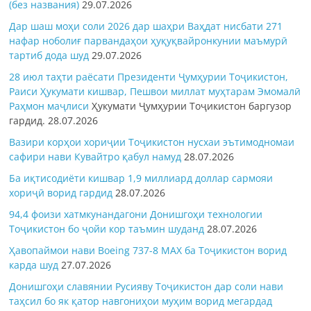
(без названия)
29.07.2026
Дар шаш моҳи соли 2026 дар шаҳри Ваҳдат нисбати 271
нафар ноболиғ парвандаҳои ҳуқуқвайронкунии маъмурӣ
тартиб дода шуд
29.07.2026
28 июл таҳти раёсати Президенти Ҷумҳурии Тоҷикистон,
Раиси Ҳукумати кишвар, Пешвои миллат муҳтарам Эмомалӣ
Раҳмон
маҷлиси
Ҳукумати Ҷумҳурии Тоҷикистон баргузор
гардид.
28.07.2026
Вазири корҳои хориҷии Тоҷикистон нусхаи эътимодномаи
сафири нави Кувайтро қабул намуд
28.07.2026
Ба иқтисодиёти кишвар 1,9 миллиард доллар сармояи
хориҷӣ ворид гардид
28.07.2026
94,4 фоизи хатмкунандагони Донишгоҳи технологии
Тоҷикистон бо ҷойи кор таъмин шуданд
28.07.2026
Ҳавопаймои нави Boeing 737-8 MAX ба Тоҷикистон ворид
карда шуд
27.07.2026
Донишгоҳи славянии Русияву Тоҷикистон дар соли нави
таҳсил бо як қатор навгониҳои муҳим ворид мегардад