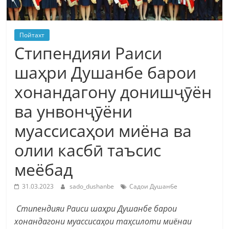
Пойтахт
Стипендияи Раиси
шаҳри Душанбе барои
хонандагону донишҷӯён
ва унвонҷӯёни
муассисаҳои миёна ва
олии касбӣ таъсис
меёбад
31.03.2023
sado_dushanbe
Садои Душанбе
Стипендияи Раиси шаҳри Душанбе барои
хонандагони муассисаҳои таҳсилоти миёнаи