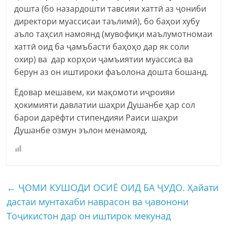
дошта (бо назардошти тавсияи хаттӣ аз ҷониби
директори муассисаи таълимӣ), бо баҳои хубу
аъло таҳсил намоянд (мувофиқи маълумотномаи
хаттӣ оид ба ҷамъбасти баҳоҳо дар як соли
охир) ва дар корҳои ҷамъиятии муассиса ва
берун аз он иштироки фаъолона дошта бошанд.
Ёдовар мешавем, ки мақомоти иҷроияи
ҳокимияти давлатии шаҳри Душанбе ҳар сол
барои дарёфти стипендияи Раиси шаҳри
Душанбе озмун эълон менамояд.
←
ҶОМИ КУШОДИ ОСИЁ ОИД БА ҶУДО. Ҳайати
дастаи мунтахаби наврасон ва ҷавонони
Тоҷикистон дар он иштирок мекунад