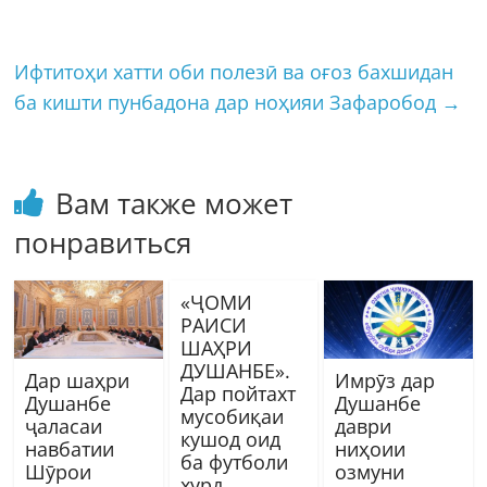
Ифтитоҳи хатти оби полезӣ ва оғоз бахшидан
ба кишти пунбадона дар ноҳияи Зафаробод
→
Вам также может
понравиться
«ҶОМИ
РАИСИ
ШАҲРИ
ДУШАНБЕ».
Дар шаҳри
Имрӯз дар
Дар пойтахт
Душанбе
Душанбе
мусобиқаи
ҷаласаи
даври
кушод оид
навбатии
ниҳоии
ба футболи
Шӯрои
озмуни
хурд