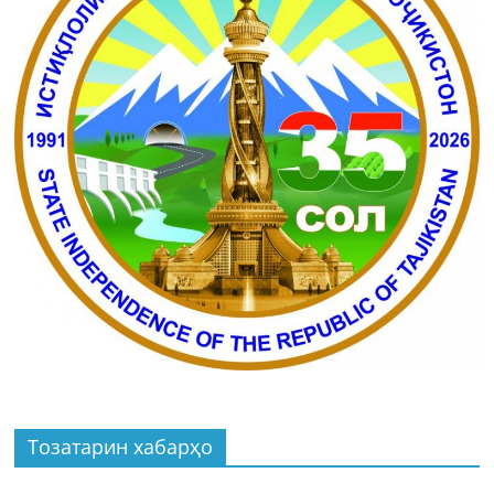
Тозатарин хабарҳо