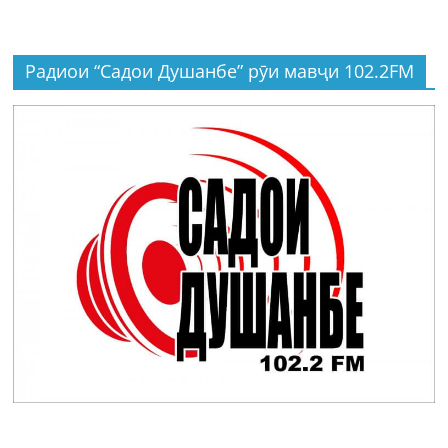
Радиои “Садои Душанбе” рӯи мавҷи 102.2FM