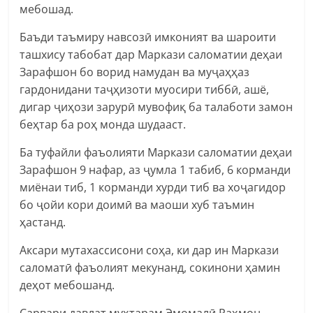
мебошад.
Баъди таъмиру навсозӣ имконият ва шароити
ташхису табобат дар Маркази саломатии деҳаи
Зарафшон бо ворид намудан ва муҷаҳҳаз
гардонидани таҷҳизоти муосири тиббӣ, ашё,
дигар ҷиҳози зарурӣ мувофиқ ба талаботи замон
беҳтар ба роҳ монда шудааст.
Ба туфайли фаъолияти Маркази саломатии деҳаи
Зарафшон 9 нафар, аз ҷумла 1 табиб, 6 корманди
миёнаи тиб, 1 корманди хурди тиб ва хоҷагидор
бо ҷойи кори доимӣ ва маоши хуб таъмин
ҳастанд.
Аксари мутахассисони соҳа, ки дар ин Маркази
саломатӣ фаъолият мекунанд, сокинони ҳамин
деҳот мебошанд.