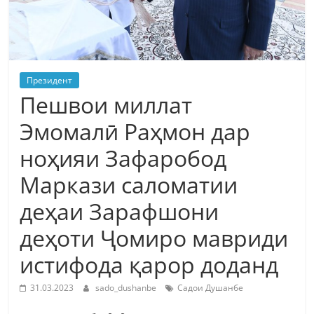
Президент
Пешвои миллат
Эмомалӣ Раҳмон дар
ноҳияи Зафаробод
Маркази саломатии
деҳаи Зарафшони
деҳоти Ҷомиро мавриди
истифода қарор доданд
31.03.2023
sado_dushanbe
Садои Душанбе