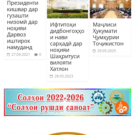
Президенти
кишвар дар
гузашти
низомӣ дар
Ифтитоҳи
Маҷлиси
ноҳияи
дидбонгоҳҳо
Ҳукумати
Дарвоз
и нави
Ҷумҳурии
иштирок
сарҳадӣ дар
Тоҷикистон
намуданд
ноҳияи
29.05.2025
27.09.2021
0
Шаҳритуси
вилояти
Хатлон
28.05.2023