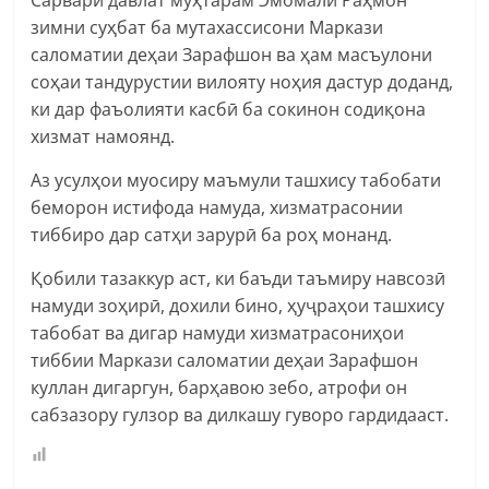
Сарвари давлат муҳтарам Эмомалӣ Раҳмон
зимни суҳбат ба мутахассисони Маркази
саломатии деҳаи Зарафшон ва ҳам масъулони
соҳаи тандурустии вилояту ноҳия дастур доданд,
ки дар фаъолияти касбӣ ба сокинон содиқона
хизмат намоянд.
Аз усулҳои муосиру маъмули ташхису табобати
беморон истифода намуда, хизматрасонии
тиббиро дар сатҳи зарурӣ ба роҳ монанд.
Қобили тазаккур аст, ки баъди таъмиру навсозӣ
намуди зоҳирӣ, дохили бино, ҳуҷраҳои ташхису
табобат ва дигар намуди хизматрасониҳои
тиббии Маркази саломатии деҳаи Зарафшон
куллан дигаргун, барҳавою зебо, атрофи он
сабзазору гулзор ва дилкашу гуворо гардидааст.