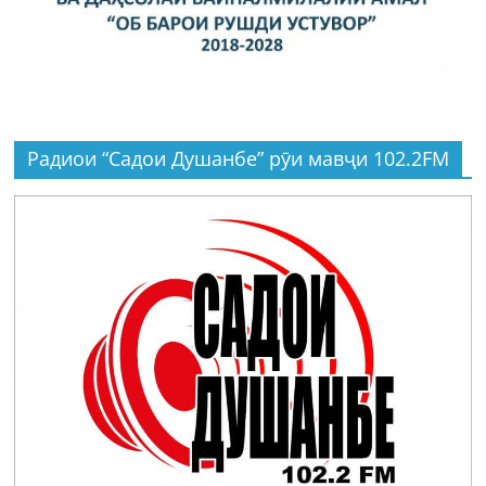
Радиои “Садои Душанбе” рӯи мавҷи 102.2FM