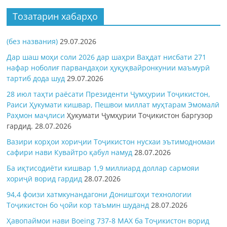
Тозатарин хабарҳо
(без названия)
29.07.2026
Дар шаш моҳи соли 2026 дар шаҳри Ваҳдат нисбати 271
нафар ноболиғ парвандаҳои ҳуқуқвайронкунии маъмурӣ
тартиб дода шуд
29.07.2026
28 июл таҳти раёсати Президенти Ҷумҳурии Тоҷикистон,
Раиси Ҳукумати кишвар, Пешвои миллат муҳтарам Эмомалӣ
Раҳмон
маҷлиси
Ҳукумати Ҷумҳурии Тоҷикистон баргузор
гардид.
28.07.2026
Вазири корҳои хориҷии Тоҷикистон нусхаи эътимодномаи
сафири нави Кувайтро қабул намуд
28.07.2026
Ба иқтисодиёти кишвар 1,9 миллиард доллар сармояи
хориҷӣ ворид гардид
28.07.2026
94,4 фоизи хатмкунандагони Донишгоҳи технологии
Тоҷикистон бо ҷойи кор таъмин шуданд
28.07.2026
Ҳавопаймои нави Boeing 737-8 MAX ба Тоҷикистон ворид