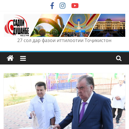
Skip
to
content
27 сол дар фазои иттилоотии Тоҷикистон