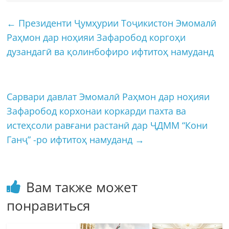
←
Президенти Ҷумҳурии Тоҷикистон Эмомалӣ
Раҳмон дар ноҳияи Зафаробод коргоҳи
дузандагӣ ва қолинбофиро ифтитоҳ намуданд
Сарвари давлат Эмомалӣ Раҳмон дар ноҳияи
Зафаробод корхонаи коркарди пахта ва
истеҳсоли равғани растанӣ дар ҶДММ “Кони
Ганҷ” -ро ифтитоҳ намуданд
→
Вам также может
понравиться