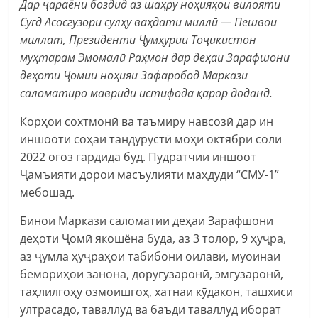
Дар ҷараёни боздид аз шаҳру ноҳияҳои вилояти
Суғд Асосгузори сулҳу ваҳдати миллӣ — Пешвои
миллат, Президенти Ҷумҳурии Тоҷикистон
муҳтарам Эмомалӣ Раҳмон дар деҳаи Зарафшони
деҳоти Ҷомии ноҳияи Зафаробод Маркази
саломатиро мавриди истифода қарор доданд.
Корҳои сохтмонӣ ва таъмиру навсозӣ дар ин
иншооти соҳаи тандурустӣ моҳи октябри соли
2022 оғоз гардида буд. Пудратчии иншоот
Ҷамъияти дорои масъулияти маҳдуди “СМУ-1”
мебошад.
Бинои Маркази саломатии деҳаи Зарафшони
деҳоти Ҷомӣ якошёна буда, аз 3 толор, 9 ҳуҷра,
аз ҷумла ҳуҷраҳои табибони оилавӣ, муоинаи
бемориҳои занона, доругузаронӣ, эмгузаронӣ,
таҳлилгоҳу озмоишгоҳ, хатнаи кӯдакон, ташхиси
ултрасадо, таваллуд ва баъди таваллуд иборат