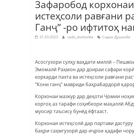
Зафаробод корхонаи
истеҳсоли равғани 
Ганҷ” -ро ифтитоҳ н
31.03.2023
sado_dushanbe
Садои Душанбе
Асосгузори сулҳу ваҳдати миллӣ – Пешв
Эмомалӣ Раҳмон дар доираи сафари корӣ
коркарди пахта ва истеҳсоли равғани ра
“Кони ганҷ” мавриди баҳрабардорӣ қарор
Корхонаи мазкур дар деҳоти Ҷомии ноҳия 
коргоҳ аз тарафи соҳибкори маҳаллӣ Абд
муосир таъсису бунёд ёфтааст.
Корхонаи истеҳсолӣ дар партави дастур
баҳри саҳмгузорӣ дар иҷрои ҳадафи чор