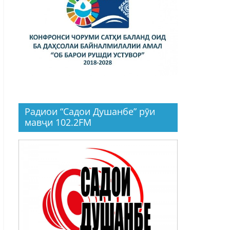
Радиои “Садои Душанбе” рӯи
мавҷи 102.2FM