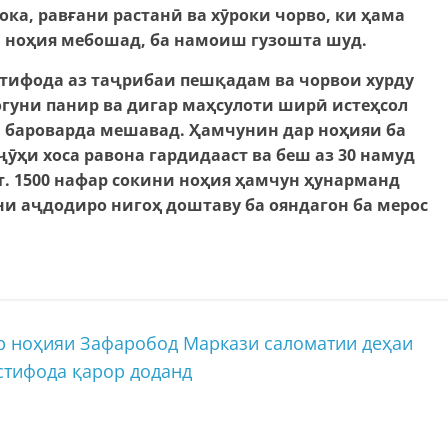
ока, рав
ғ
ани растанӣ ва хӯроки чорво, ки ҳама
 ноҳия мебошад
,
ба намоиш гузошта шуд.
тифода аз та
ҷ
рибаи пешқадам ва чорвои хурду
гуни панир ва дигар маҳсулоти ширӣ истеҳсол
ш бароварда мешавад. Ҳамчунин дар ноҳияи ба
ҷ
ӯҳи хоса равона гардидааст ва беш аз 30
намуд
т. 1500
нафар сокини ноҳия ҳамчун ҳунарманд
ни а
ҷ
додиро нигоҳ доштаву ба ояндагон ба мерос
 ноҳияи Зафаробод Маркази саломатии деҳаи
тифода қарор доданд