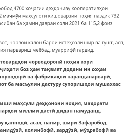
аробод 4700 хоҷагии деҳқониву кооперативҳои
22 маҷмӯи маҳсулоти кишоварзии ноҳия наздик 732
сибан ба ҳамин давраи соли 2021 ба 115,2 фоиз
от, чорвои калон барои истеҳсоли шир ва гӯшт, асп,
оҳия парвариш меёбад, муаррифӣ гардид.
стовардҳои чорводоронӣ ноҳия кори
ҷиҳати боз ҳам тақвият додани ин соҳаи
чорводорӣ ва фабрикаҳои парандапарварӣ,
от ба масъулин дастуру супоришҳои мушаххас
оиши маҳсули деҳқонони ноҳия, маҳорати
унарҳои миллии дастӣ дидан намуданд.
у қаннодӣ, асал, панир, шири Зафаробод,
занидӯзӣ, колинбофӣ, зардӯзӣ, мӯҳрабофӣ ва