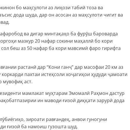
кинон бо маҳсулоти аз лиҳози табиӣ тоза ва
аъсис дода шуда, дар он асосан аз маҳсулоти чигит ва
вад.
Зафаробод ва дигар минтақаҳо ба фурӯш бароварда
оргоҳи мазкур 20 нафар сокини маҳаллӣ бо кори
сол беш аз 50 нафар ба кори мавсимӣ фаро гирифта
вғании растанӣ дар “Кони ганҷ” дар масофаи 20 км аз
у коркарди пахтаи истеҳсоли хоҷагиҳои ҳудуди ҷамоати
 мувофиқ аст.
езиденти мамлакат муҳтарам Эмомалӣ Раҳмон дастур
 рақобатпазирии ин маводи ғизоӣ диққати зарурӣ дода
лӯбиёгиҳо, зироати равғандеҳ, анвои гуногуни
оди ғизоӣ ба намоиш гузошта шуд.