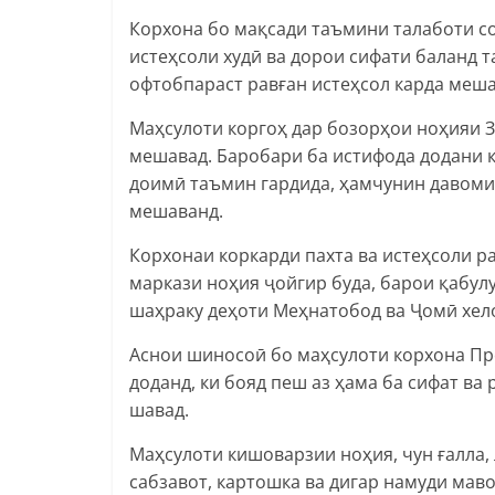
Корхона бо мақсади таъмини талаботи со
истеҳсоли худӣ ва дорои сифати баланд т
офтобпараст равған истеҳсол карда меша
Маҳсулоти коргоҳ дар бозорҳои ноҳияи 
мешавад. Баробари ба истифода додани к
доимӣ таъмин гардида, ҳамчунин давоми 
мешаванд.
Корхонаи коркарди пахта ва истеҳсоли ра
маркази ноҳия ҷойгир буда, барои қабул
шаҳраку деҳоти Меҳнатобод ва Ҷомӣ хело
Аснои шиносоӣ бо маҳсулоти корхона Пр
доданд, ки бояд пеш аз ҳама ба сифат ва
шавад.
Маҳсулоти кишоварзии ноҳия, чун ғалла, 
сабзавот, картошка ва дигар намуди мав