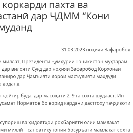
 коркарди пахта ва
растанӣ дар ҶДММ “Кони
амуданд
31.03.2023 ноҳияи Зафаробод
ои миллат, Президенти Ҷумҳурии Тоҷикистон муҳтарам
 дар вилояти Суғд дар ноҳияи Зафаробод Корхонаи
станиро дар Ҷамъияти дорои масъулияти маҳдуди
 доданд.
ҷойгир буда, дар масоҳати 2, 9 га сохта шудааст. Ин
усамат Норматов бо ворид кардани дастгоҳу таҷҳизоти
у супориш ва ҳидоятҳои роҳбарияти олии мамлакат
уми миллӣ – саноатикунонии босуръати мамлакат сохта