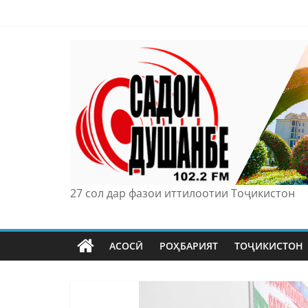
Skip
to
content
27 сол дар фазои иттилоотии Тоҷикистон
АСОСӢ
РОҲБАРИЯТ
ТОҶИКИСТОН