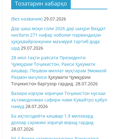
Тозатарин хабарҳо
(без названия)
29.07.2026
Дар шаш моҳи соли 2026 дар шаҳри Ваҳдат
нисбати 271 нафар ноболиғ парвандаҳои
ҳуқуқвайронкунии маъмурӣ тартиб дода
шуд
29.07.2026
28 июл таҳти раёсати Президенти
Ҷумҳурии Тоҷикистон, Раиси Ҳукумати
кишвар, Пешвои миллат муҳтарам Эмомалӣ
Раҳмон
маҷлиси
Ҳукумати Ҷумҳурии
Тоҷикистон баргузор гардид.
28.07.2026
Вазири корҳои хориҷии Тоҷикистон нусхаи
эътимодномаи сафири нави Кувайтро қабул
намуд
28.07.2026
Ба иқтисодиёти кишвар 1,9 миллиард
доллар сармояи хориҷӣ ворид гардид
28.07.2026
94,4 фоизи хатмкунандагони Донишгоҳи