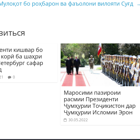
Мулоқот бо роҳбарон ва фаъолони вилояти Суғд
виться
енти кишвар бо
 корӣ ба шаҳри
Петербург сафар
д
21
0
Маросими пазироии
расмии Президенти
Ҷумҳурии Тоҷикистон дар
Ҷумҳурии Исломии Эрон
30.05.2022