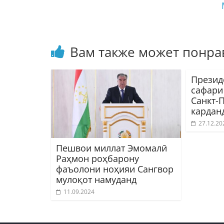
Вам также может понра
Презид
сафари
Санкт-
кардан
27.12.20
Пешвои миллат Эмомалӣ
Раҳмон роҳбарону
фаъолони ноҳияи Сангвор
мулоқот намуданд
11.09.2024