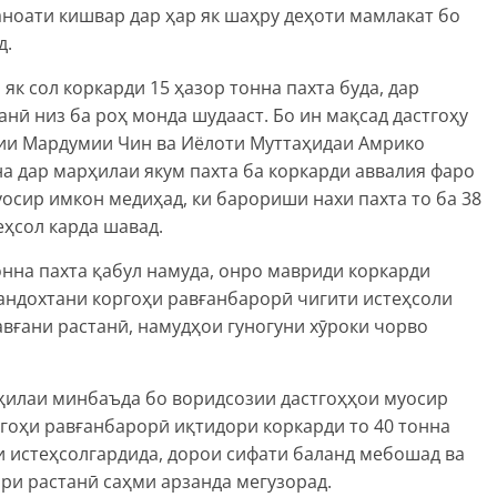
ноати кишвар дар ҳар як шаҳру деҳоти мамлакат бо
д.
як сол коркарди 15 ҳазор тонна пахта буда, дар
нӣ низ ба роҳ монда шудааст. Бо ин мақсад дастгоҳу
ии Мардумии Чин ва Иёлоти Муттаҳидаи Амрико
на дар марҳилаи якум пахта ба коркарди аввалия фаро
осир имкон медиҳад, ки барориши нахи пахта то ба 38
еҳсол карда шавад.
онна пахта қабул намуда, онро мавриди коркарди
 андохтани коргоҳи равғанбарорӣ чигити истеҳсоли
авғани растанӣ, намудҳои гуногуни хӯроки чорво
рҳилаи минбаъда бо воридсозии дастгоҳҳои муосир
ргоҳи равғанбарорӣ иқтидори коркарди то 40 тонна
и истеҳсолгардида, дорои сифати баланд мебошад ва
ри растанӣ саҳми арзанда мегузорад.