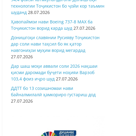
технологии Тоҷикистон бо ҷойи кор таъмин
шуданд
28.07.2026
Ҳавопаймои нави Boeing 737-8 MAX ба
Тоҷикистон ворид карда шуд
27.07.2026
Донишгоҳи славянии Русияву Тоҷикистон
дар соли нави таҳсил бо як қатор
навгониҳои муҳим ворид мегардад
27.07.2026
Дар шаш моҳи аввали соли 2026 нақшаи
қисми даромади буҷети ноҳияи Варзоб
103,4 фоиз иҷро шуд
27.07.2026
ДДТТ бо 13 созишномаи нави
байналмилалӣ ҳамкориро густариш дод
27.07.2026