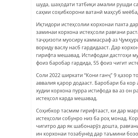
шуда, шаҳодати татбиқи амалии рушди са
саҳми соҳибкорони ватанӣ маҳсуб меёба
Иқтидори истеҳсолии корхонаи пахта дар 
заминаи корхона истеҳсоли равғани раста
таҷҳизоти муосиру каммасраф аз Ҷумҳур
вориду васлу насб гардидааст. Дар корхо
гирифта мешавад. Истифодаи дастгоҳи му
фоиз баробар гардида, 55 фоиз чигит ист
Соли 2022 ширкати “Кони ганҷ” 9 ҳазор т
аввалия қарор додааст. Баробари ба кор
худии корхона пурра истифода ва аз он р
истеҳсол карда мешавад.
Соҳибкор тасмим гирифтааст, ки дар ма
истеҳсоли собунро низ ба роҳ монад. Ко
чигитро дар як шабонарӯз дошта, равған
ин корхонаи тозабунёд дар таъмини бозо