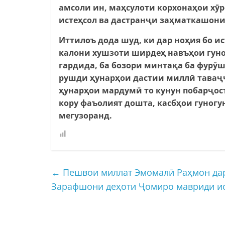
амсоли ин, маҳсулоти корхонаҳои хӯр
истеҳсол ва дастран
ҷ
и заҳматкашони
Иттилоъ дода шуд, ки дар ноҳия бо ис
калони хушзоти ширдеҳ навъҳои гуно
гардида, ба бозори минтақа ба фурӯ
рушди ҳунарҳои дастии миллӣ тава
ҷ
ҳунарҳои мардумӣ то кунун побар
ҷ
ос
кору фаъолият дошта, касбҳои гуногу
мегузоранд.
←
Пешвои миллат Эмомалӣ Раҳмон дар
Зарафшони деҳоти Ҷомиро мавриди ис