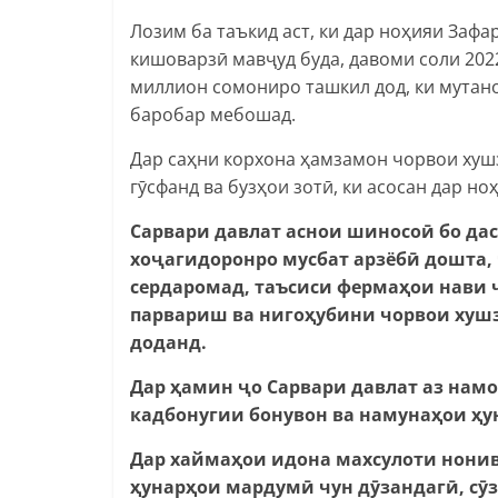
Лозим ба таъкид аст, ки дар ноҳияи Заф
кишоварзӣ мавҷуд буда, давоми соли 20
миллион сомониро ташкил дод, ки мутано
баробар мебошад.
Дар саҳни корхона ҳамзамон чорвои хушз
гӯсфанд ва бузҳои зотӣ, ки асосан дар н
Сарвари давлат аснои шиносоӣ бо да
хоҷагидоронро мусбат арзёбӣ дошта, 
сердаромад, таъсиси фермаҳои нави 
парвариш ва нигоҳубини чорвои хушз
доданд.
Дар ҳамин
ҷо
Сарв
ари давлат аз нам
кадбонугии бонувон ва намунаҳои ҳ
Дар хаймаҳои идона махсулоти нонив
ҳунарҳои мардумӣ чун дӯзандагӣ, сӯ