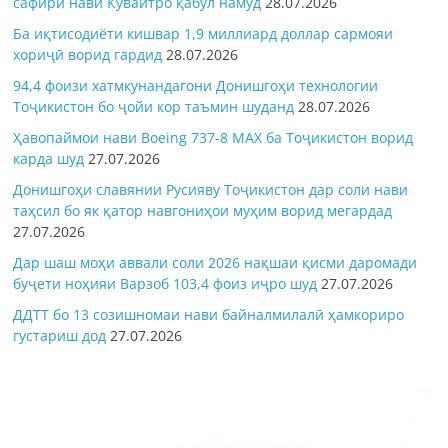
сафири нави Кувайтро қабул намуд
28.07.2026
Ба иқтисодиёти кишвар 1,9 миллиард доллар сармояи
хориҷӣ ворид гардид
28.07.2026
94,4 фоизи хатмкунандагони Донишгоҳи технологии
Тоҷикистон бо ҷойи кор таъмин шуданд
28.07.2026
Ҳавопаймои нави Boeing 737-8 MAX ба Тоҷикистон ворид
карда шуд
27.07.2026
Донишгоҳи славянии Русияву Тоҷикистон дар соли нави
таҳсил бо як қатор навгониҳои муҳим ворид мегардад
27.07.2026
Дар шаш моҳи аввали соли 2026 нақшаи қисми даромади
буҷети ноҳияи Варзоб 103,4 фоиз иҷро шуд
27.07.2026
ДДТТ бо 13 созишномаи нави байналмилалӣ ҳамкориро
густариш дод
27.07.2026