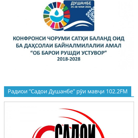
Радиои “Садои Душанбе” рӯи мавҷи 102.2FM