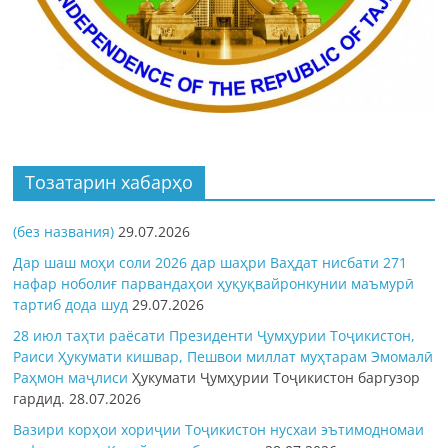
Тозатарин хабарҳо
(без названия)
29.07.2026
Дар шаш моҳи соли 2026 дар шаҳри Ваҳдат нисбати 271
нафар ноболиғ парвандаҳои ҳуқуқвайронкунии маъмурӣ
тартиб дода шуд
29.07.2026
28 июл таҳти раёсати Президенти Ҷумҳурии Тоҷикистон,
Раиси Ҳукумати кишвар, Пешвои миллат муҳтарам Эмомалӣ
Раҳмон
маҷлиси
Ҳукумати Ҷумҳурии Тоҷикистон баргузор
гардид.
28.07.2026
Вазири корҳои хориҷии Тоҷикистон нусхаи эътимодномаи