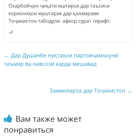
Озарбойҷон ҷиҳати иштирок дар таъсиси
корхонаҳои муштарак дар қаламрави
Тоҷикистон табодули афкор сурат гирифт.
←
Дар Душанбе нуқтаҳои партовҷамъкунӣ
таъмир ва навсозӣ карда мешавад
Заминларза дар Тоҷикистон
→
Вам также может
понравиться