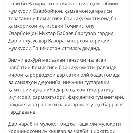
Солӣ бо Вазири экология ва захираҳои табиии
Ҷумҳурии Озарбойҷон, ҳамзамон ҳамраиси
тозатайини Комиссияи байниҳукуматӣ оид ба
ҳамкориҳои иқтисодии Тоҷикистону
Озарбойҷон Мухтар Бабаев баргузор гардид.
Дар ин хусус дар Вазорати корҳои хориҷии
Ҷумҳурии Тоҷикистон иттилоъ доданд.
Зимни вохӯрӣ масъалаи танзими ҷаласаи
навбатии Комиссияи байниҳукуматӣ, раванди
иҷрои қарордодҳои дар сатҳи олӣ бадастомада
ва санадҳои дуҷониба, инчунин густариши
ҳамкории дуҷониба дар соҳаҳои тиҷоративу
иқтисодӣ, сармоягузорӣ, фарҳангию гуманитарӣ,
нақлиётию транзитӣ ва дигар мавзӯъҳо баррасӣ
гардидаанд.
Дар ҷараёни мулоқот оид ба ташкили мулоқоти
коршиносони ду кишвар ва ҷалби ширкатҳои