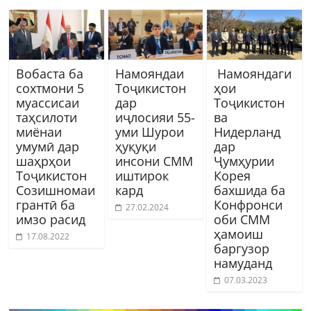
Вобаста ба
Намояндаи
Намояндаги
сохтмони 5
Тоҷикистон
ҳои
муассисаи
дар
Тоҷикистон
таҳсилоти
иҷлосияи 55-
ва
миёнаи
уми Шурои
Нидерланд
умумӣ дар
ҳуқуқи
дар
шаҳрҳои
инсони СММ
Ҷумҳурии
Тоҷикистон
иштирок
Корея
Созишномаи
кард
бахшида ба
грантӣ ба
Конфронси
27.02.2024
имзо расид
оби СММ
ҳамоиш
17.08.2022
баргузор
намуданд
07.03.2023