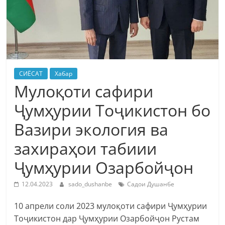
СИЁСАТ
Хабар
Мулоқоти сафири
Ҷумҳурии Тоҷикистон бо
Вазири экология ва
захираҳои табиии
Ҷумҳурии Озарбойҷон
12.04.2023
sado_dushanbe
Садои Душанбе
10 апрели соли 2023 мулоқоти сафири Ҷумҳурии
Тоҷикистон дар Ҷумҳурии Озарбойҷон Рустам