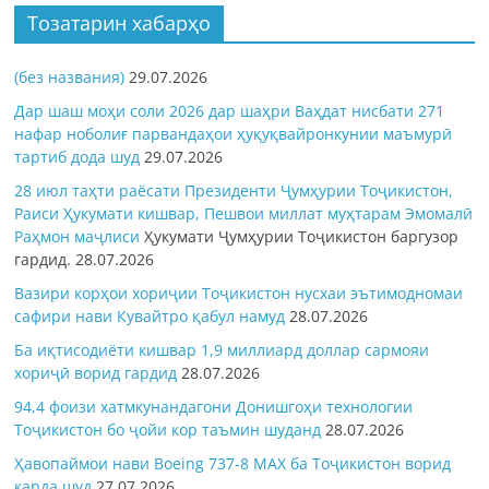
Тозатарин хабарҳо
(без названия)
29.07.2026
Дар шаш моҳи соли 2026 дар шаҳри Ваҳдат нисбати 271
нафар ноболиғ парвандаҳои ҳуқуқвайронкунии маъмурӣ
тартиб дода шуд
29.07.2026
28 июл таҳти раёсати Президенти Ҷумҳурии Тоҷикистон,
Раиси Ҳукумати кишвар, Пешвои миллат муҳтарам Эмомалӣ
Раҳмон
маҷлиси
Ҳукумати Ҷумҳурии Тоҷикистон баргузор
гардид.
28.07.2026
Вазири корҳои хориҷии Тоҷикистон нусхаи эътимодномаи
сафири нави Кувайтро қабул намуд
28.07.2026
Ба иқтисодиёти кишвар 1,9 миллиард доллар сармояи
хориҷӣ ворид гардид
28.07.2026
94,4 фоизи хатмкунандагони Донишгоҳи технологии
Тоҷикистон бо ҷойи кор таъмин шуданд
28.07.2026
Ҳавопаймои нави Boeing 737-8 MAX ба Тоҷикистон ворид
карда шуд
27.07.2026