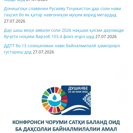
Донишгоҳи славянии Русияву Тоҷикистон дар соли нави
таҳсил бо як қатор навгониҳои муҳим ворид мегардад
27.07.2026
Дар шаш моҳи аввали соли 2026 нақшаи қисми даромади
буҷети ноҳияи Варзоб 103,4 фоиз иҷро шуд
27.07.2026
ДДТТ бо 13 созишномаи нави байналмилалӣ ҳамкориро
густариш дод
27.07.2026