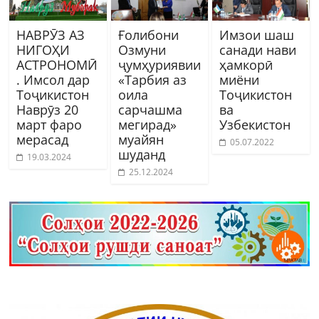
НАВРӮЗ АЗ
Ғолибони
Имзои шаш
НИГОҲИ
Озмуни
санади нави
АСТРОНОМӢ
ҷумҳуриявии
ҳамкорӣ
. Имсол дар
«Тарбия аз
миёни
Тоҷикистон
оила
Тоҷикистон
Наврӯз 20
сарчашма
ва
март фаро
мегирад»
Узбекистон
мерасад
муайян
05.07.2022
шуданд
19.03.2024
25.12.2024