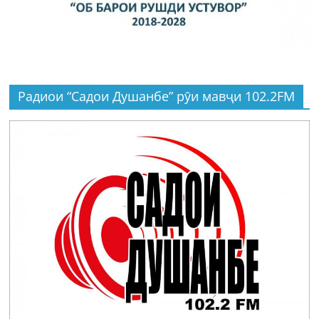
Радиои “Садои Душанбе” рӯи мавҷи 102.2FM