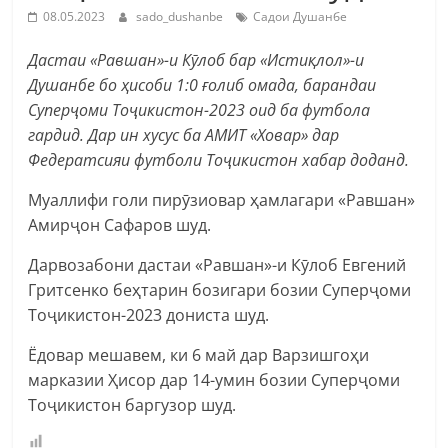
08.05.2023
sado_dushanbe
Садои Душанбе
Дастаи «Равшан»-и Кӯлоб бар «Истиқлол»-и
Душанбе бо ҳисоби 1:0 ғолиб омада, барандаи
Суперҷоми Тоҷикистон-2023 оид ба футбола
гардид. Дар ин хусус ба АМИТ «Ховар» дар
Федератсияи футболи Тоҷикистон хабар доданд.
Муаллифи голи пирӯзиовар ҳамлагари «Равшан»
Амирҷон Сафаров шуд.
Дарвозабони дастаи «Равшан»-и Кӯлоб Евгений
Гритсенко беҳтарин бозигари бозии Суперҷоми
Тоҷикистон-2023 дониста шуд.
Ёдовар мешавем, ки 6 май дар Варзишгоҳи
марказии Ҳисор дар 14-умин бозии Суперҷоми
Тоҷикистон баргузор шуд.