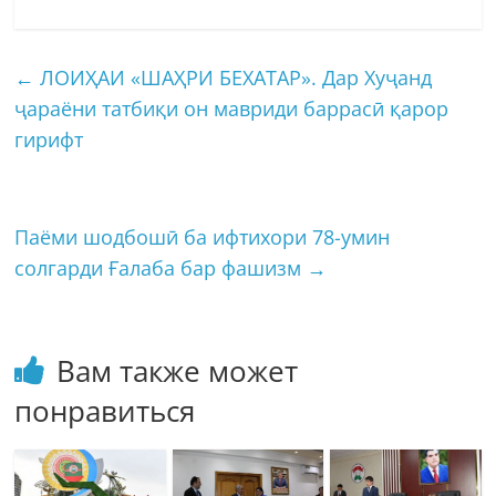
←
ЛОИҲАИ «ШАҲРИ БЕХАТАР». Дар Хуҷанд
ҷараёни татбиқи он мавриди баррасӣ қарор
гирифт
Паёми шодбошӣ ба ифтихори 78-умин
солгарди Ғалаба бар фашизм
→
Вам также может
понравиться