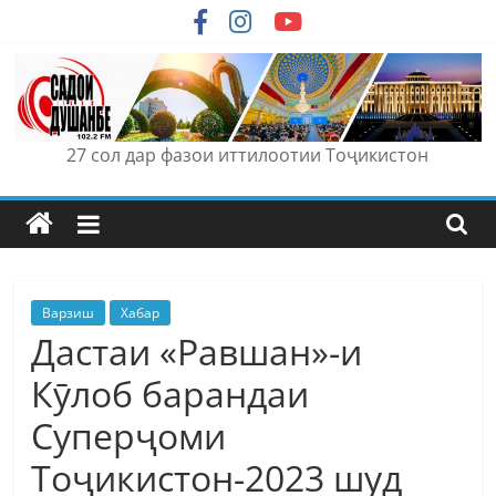
Skip
to
content
27 сол дар фазои иттилоотии Тоҷикистон
Варзиш
Хабар
Дастаи «Равшан»-и
Кӯлоб барандаи
Суперҷоми
Тоҷикистон-2023 шуд