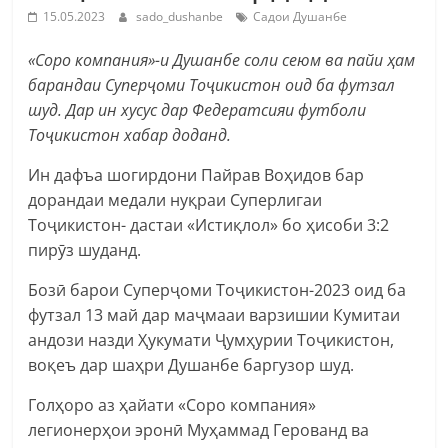
15.05.2023
sado_dushanbe
Садои Душанбе
«Соро компания»-и Душанбе соли сеюм ва пайи ҳам
барандаи Суперҷоми Тоҷикистон оид ба футзал
шуд. Дар ин хусус дар Федератсияи футболи
Тоҷикистон хабар доданд.
Ин дафъа шогирдони Пайрав Воҳидов бар
дорандаи медали нуқраи Суперлигаи
Тоҷикистон- дастаи «Истиқлол» бо ҳисоби 3:2
пирӯз шуданд.
Бозӣ барои Суперҷоми Тоҷикистон-2023 оид ба
футзал 13 май дар маҷмааи варзишии Кумитаи
андози назди Ҳукумати Ҷумҳурии Тоҷикистон,
воқеъ дар шаҳри Душанбе баргузор шуд.
Голҳоро аз ҳайати «Соро компания»
легионерҳои эронӣ Муҳаммад Герованд ва