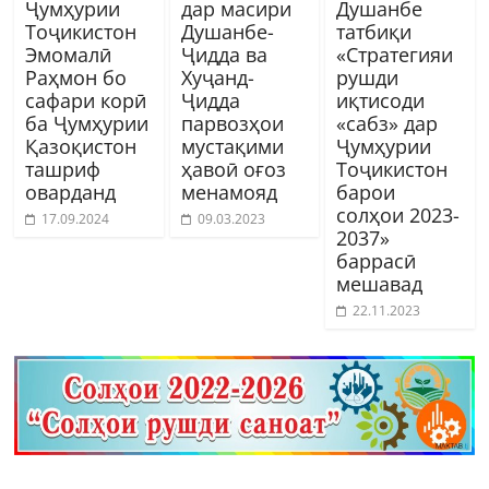
Ҷумҳурии
дар масири
Душанбе
Тоҷикистон
Душанбе-
татбиқи
Эмомалӣ
Ҷидда ва
«Стратегияи
Раҳмон бо
Хуҷанд-
рушди
сафари корӣ
Ҷидда
иқтисоди
ба Ҷумҳурии
парвозҳои
«сабз» дар
Қазоқистон
мустақими
Ҷумҳурии
ташриф
ҳавоӣ оғоз
Тоҷикистон
оварданд
менамояд
барои
солҳои 2023-
17.09.2024
09.03.2023
2037»
баррасӣ
мешавад
22.11.2023