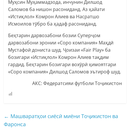
Муҳсин Муҳаммадзода, инчунин Дилшод
Саломов ба нишон расониданд. Аз ҳайати
«Истиқлол» Комрон Алиев ва Насратшо
Исмоилов тӯбро ба ҳадаф расониданд.
Беҳтарин дарвозабони бозии Суперҷом
дарвозабони эронии «Соро компания» Маҳдӣ
Мустафоӣ дониста шуд. Ҷоизаи «Fair Play» ба
бозигари «Истиқлол» Комрон Алиев тақдим
гардид. Беҳтарин бозигари вохӯрӣ ҳимоятгари
«Соро компания» Дилшод Саломов эътироф шуд.
АКС: Федератсияи футболи Тоҷикистон
←
Машваратҳои сиёсӣ миёни Тоҷикистон ва
Фаронса