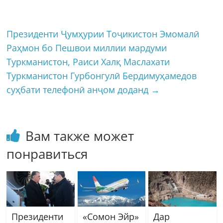
Президенти Ҷумҳурии Тоҷикистон Эмомалӣ
Раҳмон бо Пешвои миллии мардуми
Туркманистон, Раиси Халқ Маслахати
Туркманистон Гурбонгулӣ Бердимуҳамедов
суҳбати телефонӣ анҷом доданд
→
Вам также может
понравиться
Президенти
«Сомон Эйр»
Дар