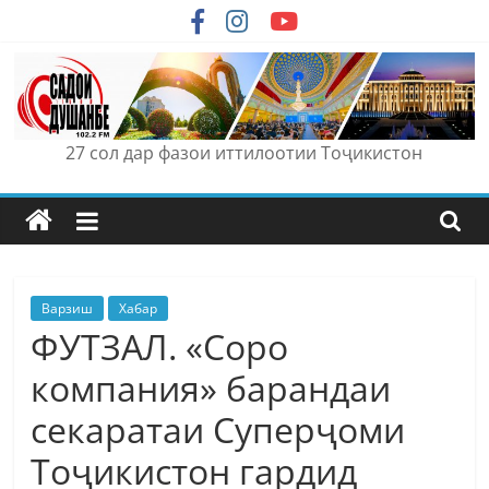
Skip
to
content
27 сол дар фазои иттилоотии Тоҷикистон
Варзиш
Хабар
ФУТЗАЛ. «Соро
компания» барандаи
секаратаи Суперҷоми
Тоҷикистон гардид