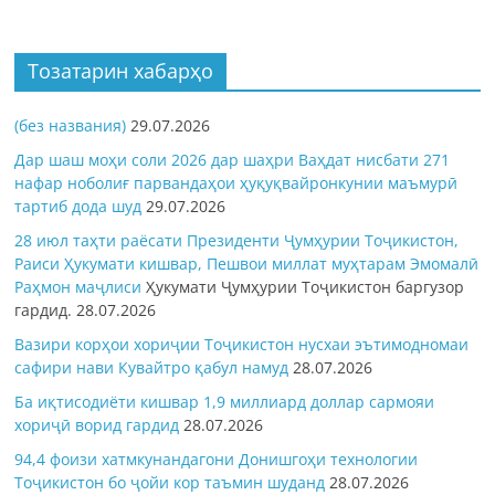
Тозатарин хабарҳо
(без названия)
29.07.2026
Дар шаш моҳи соли 2026 дар шаҳри Ваҳдат нисбати 271
нафар ноболиғ парвандаҳои ҳуқуқвайронкунии маъмурӣ
тартиб дода шуд
29.07.2026
28 июл таҳти раёсати Президенти Ҷумҳурии Тоҷикистон,
Раиси Ҳукумати кишвар, Пешвои миллат муҳтарам Эмомалӣ
Раҳмон
маҷлиси
Ҳукумати Ҷумҳурии Тоҷикистон баргузор
гардид.
28.07.2026
Вазири корҳои хориҷии Тоҷикистон нусхаи эътимодномаи
сафири нави Кувайтро қабул намуд
28.07.2026
Ба иқтисодиёти кишвар 1,9 миллиард доллар сармояи
хориҷӣ ворид гардид
28.07.2026
94,4 фоизи хатмкунандагони Донишгоҳи технологии
Тоҷикистон бо ҷойи кор таъмин шуданд
28.07.2026