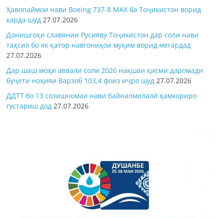
Ҳавопаймои нави Boeing 737-8 MAX ба Тоҷикистон ворид
карда шуд
27.07.2026
Донишгоҳи славянии Русияву Тоҷикистон дар соли нави
таҳсил бо як қатор навгониҳои муҳим ворид мегардад
27.07.2026
Дар шаш моҳи аввали соли 2026 нақшаи қисми даромади
буҷети ноҳияи Варзоб 103,4 фоиз иҷро шуд
27.07.2026
ДДТТ бо 13 созишномаи нави байналмилалӣ ҳамкориро
густариш дод
27.07.2026