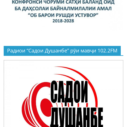
Радиои “Садои Душанбе” рӯи мавҷи 102.2FM