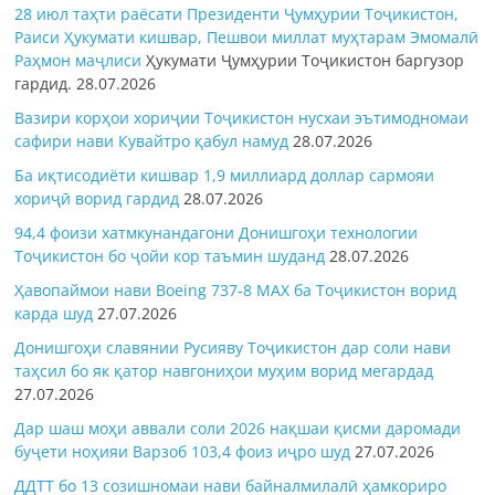
28 июл таҳти раёсати Президенти Ҷумҳурии Тоҷикистон,
Раиси Ҳукумати кишвар, Пешвои миллат муҳтарам Эмомалӣ
Раҳмон
маҷлиси
Ҳукумати Ҷумҳурии Тоҷикистон баргузор
гардид.
28.07.2026
Вазири корҳои хориҷии Тоҷикистон нусхаи эътимодномаи
сафири нави Кувайтро қабул намуд
28.07.2026
Ба иқтисодиёти кишвар 1,9 миллиард доллар сармояи
хориҷӣ ворид гардид
28.07.2026
94,4 фоизи хатмкунандагони Донишгоҳи технологии
Тоҷикистон бо ҷойи кор таъмин шуданд
28.07.2026
Ҳавопаймои нави Boeing 737-8 MAX ба Тоҷикистон ворид
карда шуд
27.07.2026
Донишгоҳи славянии Русияву Тоҷикистон дар соли нави
таҳсил бо як қатор навгониҳои муҳим ворид мегардад
27.07.2026
Дар шаш моҳи аввали соли 2026 нақшаи қисми даромади
буҷети ноҳияи Варзоб 103,4 фоиз иҷро шуд
27.07.2026
ДДТТ бо 13 созишномаи нави байналмилалӣ ҳамкориро