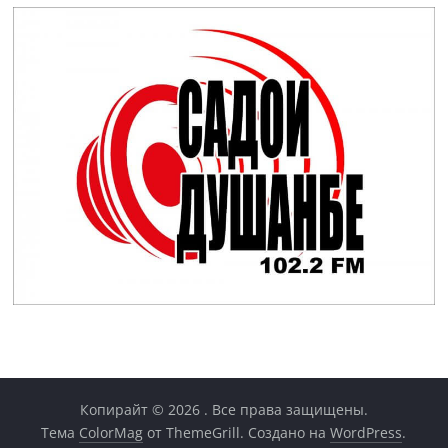
Копирайт © 2026
. Все права защищены.
Тема
ColorMag
от ThemeGrill. Создано на
WordPress
.