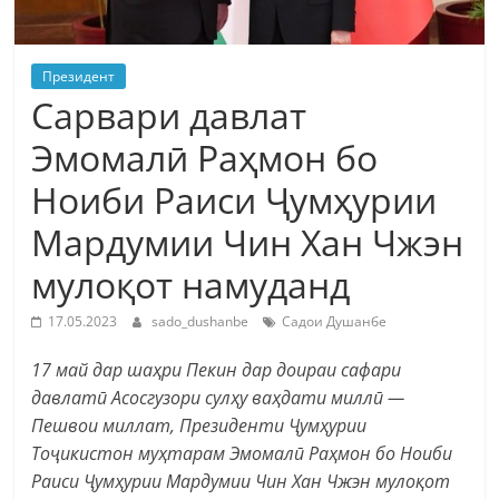
Президент
Сарвари давлат
Эмомалӣ Раҳмон бо
Ноиби Раиси Ҷумҳурии
Мардумии Чин Хан Чжэн
мулоқот намуданд
17.05.2023
sado_dushanbe
Садои Душанбе
17 май дар шаҳри Пекин дар доираи сафари
давлатӣ Асосгузори сулҳу ваҳдати миллӣ —
Пешвои миллат, Президенти Ҷумҳурии
Тоҷикистон муҳтарам Эмомалӣ Раҳмон бо Ноиби
Раиси Ҷумҳурии Мардумии Чин Хан Чжэн мулоқот