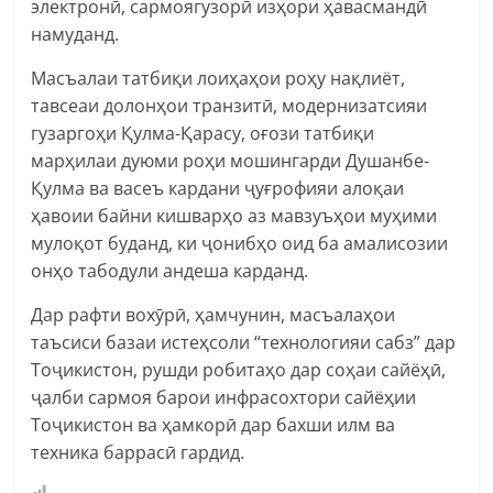
электронӣ, сармоягузорӣ изҳори ҳавасмандӣ
намуданд.
Масъалаи татбиқи лоиҳаҳои роҳу нақлиёт,
тавсеаи долонҳои транзитӣ, модернизатсияи
гузаргоҳи Қулма-Қарасу, оғози татбиқи
марҳилаи дуюми роҳи мошингарди Душанбе-
Қулма ва васеъ кардани ҷуғрофияи алоқаи
ҳавоии байни кишварҳо аз мавзуъҳои муҳими
мулоқот буданд, ки ҷонибҳо оид ба амалисозии
онҳо табодули андеша карданд.
Дар рафти вохӯрӣ, ҳамчунин, масъалаҳои
таъсиси базаи истеҳсоли “технологияи сабз” дар
Тоҷикистон, рушди робитаҳо дар соҳаи сайёҳӣ,
ҷалби сармоя барои инфрасохтори сайёҳии
Тоҷикистон ва ҳамкорӣ дар бахши илм ва
техника баррасӣ гардид.