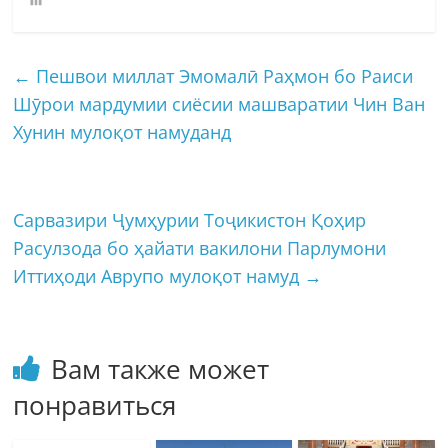
←
Пешвои миллат Эмомалӣ Раҳмон бо Раиси
Шӯрои мардумии сиёсии машваратии Чин Ван
Хунин мулоқот намуданд
Сарвазири Ҷумҳурии Тоҷикистон Қоҳир
Расулзода бо ҳайати вакилони Парлумони
Иттиҳоди Аврупо мулоқот намуд
→
Вам также может
понравиться