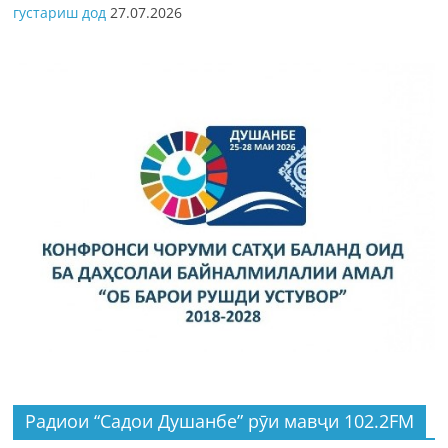
густариш дод
27.07.2026
Радиои “Садои Душанбе” рӯи мавҷи 102.2FM