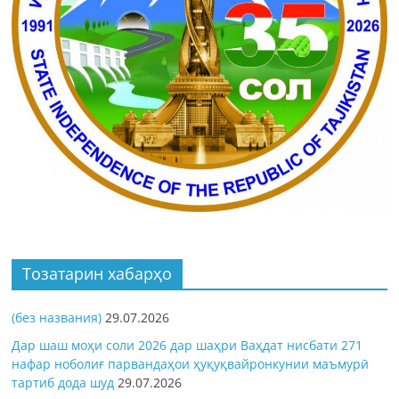
Тозатарин хабарҳо
(без названия)
29.07.2026
Дар шаш моҳи соли 2026 дар шаҳри Ваҳдат нисбати 271
нафар ноболиғ парвандаҳои ҳуқуқвайронкунии маъмурӣ
тартиб дода шуд
29.07.2026