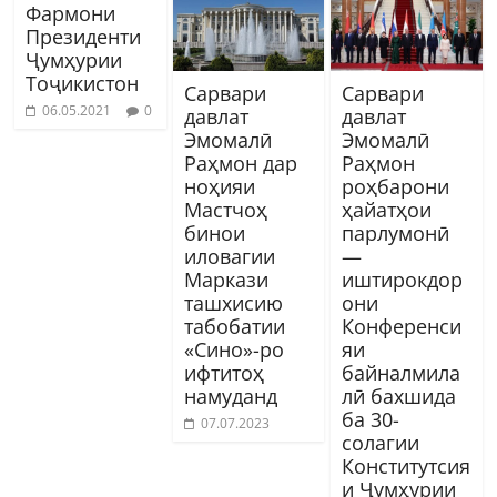
Фармони
Президенти
Ҷумҳурии
Тоҷикистон
Сарвари
Сарвари
06.05.2021
0
давлат
давлат
Эмомалӣ
Эмомалӣ
Раҳмон дар
Раҳмон
ноҳияи
роҳбарони
Мастчоҳ
ҳайатҳои
бинои
парлумонӣ
иловагии
—
Маркази
иштирокдор
ташхисию
они
табобатии
Конференси
«Сино»-ро
яи
ифтитоҳ
байналмила
намуданд
лӣ бахшида
ба 30-
07.07.2023
солагии
Конститутсия
и Ҷумҳурии