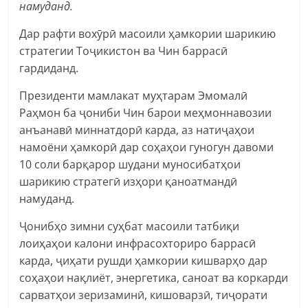
намуданд.
Дар рафти вохӯрӣ масоили ҳамкории шарикию
стратегии Тоҷикистон ва Чин баррасӣ
гардиданд.
Президенти мамлакат муҳтарам Эмомалӣ
Раҳмон ба ҷониби Чин барои меҳмоннавозии
анъанавӣ миннатдорӣ карда, аз натиҷаҳои
намоёни ҳамкорӣ дар соҳаҳои гуногун давоми
10 соли барқарор шудани муносибатҳои
шарикию стратегӣ изҳори қаноатмандӣ
намуданд.
Ҷонибҳо зимни суҳбат масоили татбиқи
лоиҳаҳои калони инфрасохториро баррасӣ
карда, ҷиҳати рушди ҳамкории кишварҳо дар
соҳаҳои нақлиёт, энергетика, саноат ва коркарди
сарватҳои зеризаминӣ, кишоварзӣ, тиҷорати