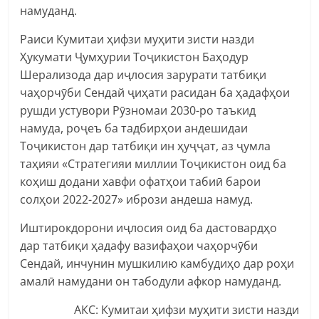
намуданд.
Раиси Кумитаи ҳифзи муҳити зисти назди
Ҳукумати Ҷумҳурии Тоҷикистон Баҳодур
Шерализода дар иҷлосия зарурати татбиқи
чаҳорчӯби Сендай ҷиҳати расидан ба ҳадафҳои
рушди устувори Рӯзномаи 2030-ро таъкид
намуда, роҷеъ ба тадбирҳои андешидаи
Тоҷикистон дар татбиқи ин ҳуҷҷат, аз ҷумла
таҳияи «Стратегияи миллии Тоҷикистон оид ба
коҳиш додани хавфи офатҳои табиӣ барои
солҳои 2022-2027» ибрози андеша намуд.
Иштирокдорони иҷлосия оид ба дастовардҳо
дар татбиқи ҳадафу вазифаҳои чаҳорчӯби
Сендай, инчунин мушкилию камбудиҳо дар роҳи
амалӣ намудани он табодули афкор намуданд.
АКС: Кумитаи ҳифзи муҳити зисти назди