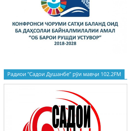
Радиои “Садои Душанбе” рӯи мавҷи 102.2FM