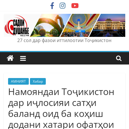
Skip
to
content
27 сол дар фазои иттилоотии Тоҷикистон
АМНИЯТ
Хабар
Намояндаи Тоҷикистон
дар иҷлосияи сатҳи
баланд оид ба коҳиш
додани хатари офатҳои