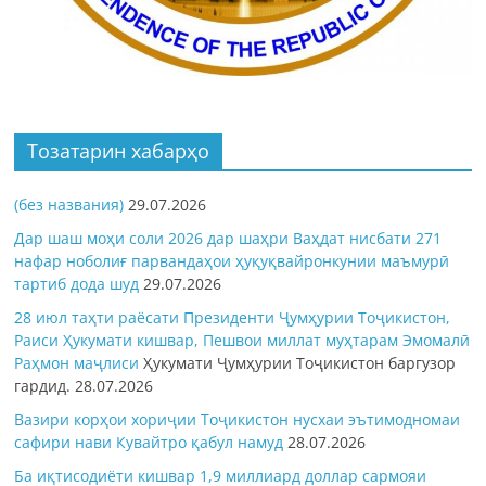
Тозатарин хабарҳо
(без названия)
29.07.2026
Дар шаш моҳи соли 2026 дар шаҳри Ваҳдат нисбати 271
нафар ноболиғ парвандаҳои ҳуқуқвайронкунии маъмурӣ
тартиб дода шуд
29.07.2026
28 июл таҳти раёсати Президенти Ҷумҳурии Тоҷикистон,
Раиси Ҳукумати кишвар, Пешвои миллат муҳтарам Эмомалӣ
Раҳмон
маҷлиси
Ҳукумати Ҷумҳурии Тоҷикистон баргузор
гардид.
28.07.2026
Вазири корҳои хориҷии Тоҷикистон нусхаи эътимодномаи
сафири нави Кувайтро қабул намуд
28.07.2026
Ба иқтисодиёти кишвар 1,9 миллиард доллар сармояи