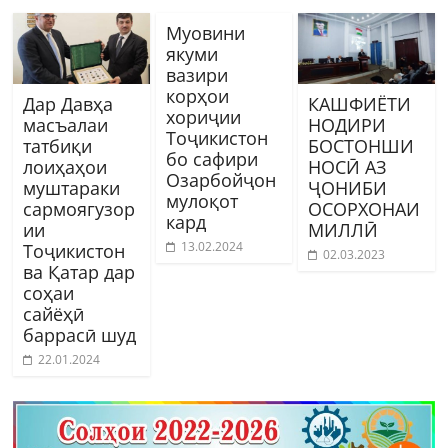
Муовини
якуми
вазири
корҳои
Дар Давҳа
КАШФИЁТИ
хориҷии
масъалаи
НОДИРИ
Тоҷикистон
татбиқи
БОСТОНШИ
бо сафири
лоиҳаҳои
НОСӢ АЗ
Озарбойҷон
муштараки
ҶОНИБИ
мулоқот
сармоягузор
ОСОРХОНАИ
кард
ии
МИЛЛӢ
13.02.2024
Тоҷикистон
02.03.2023
ва Қатар дар
соҳаи
сайёҳӣ
баррасӣ шуд
22.01.2024