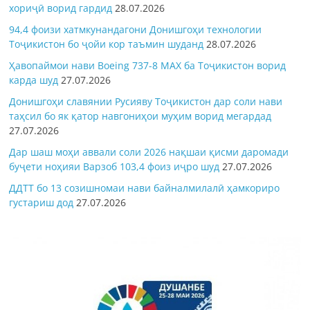
хориҷӣ ворид гардид
28.07.2026
94,4 фоизи хатмкунандагони Донишгоҳи технологии
Тоҷикистон бо ҷойи кор таъмин шуданд
28.07.2026
Ҳавопаймои нави Boeing 737-8 MAX ба Тоҷикистон ворид
карда шуд
27.07.2026
Донишгоҳи славянии Русияву Тоҷикистон дар соли нави
таҳсил бо як қатор навгониҳои муҳим ворид мегардад
27.07.2026
Дар шаш моҳи аввали соли 2026 нақшаи қисми даромади
буҷети ноҳияи Варзоб 103,4 фоиз иҷро шуд
27.07.2026
ДДТТ бо 13 созишномаи нави байналмилалӣ ҳамкориро
густариш дод
27.07.2026