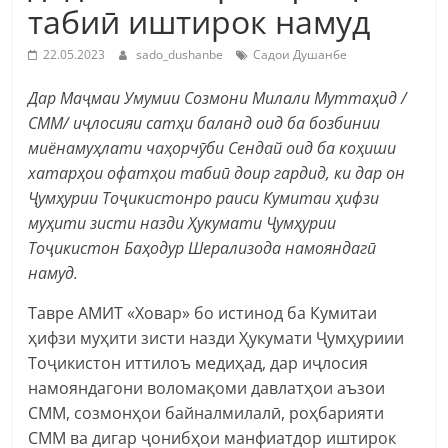
табиӣ иштирок намуд
22.05.2023
sado_dushanbe
Садои Душанбе
Дар Маҷмаи Умумии Созмони Милали Муттаҳид /
СММ/ иҷлосияи сатҳи баланд оид ба бозбинии
миёнамуҳлати чаҳорчӯби Сендай оид ба коҳиши
хатарҳои офатҳои табиӣ доир гардид, ки дар он
Ҷумҳурии Тоҷикистонро раиси Кумитаи ҳифзи
муҳити зисти назди Ҳукумати Ҷумҳурии
Тоҷикистон Баҳодур Шерализода намояндагӣ
намуд.
Тавре АМИТ «Ховар» бо истинод ба Кумитаи
ҳифзи муҳити зисти назди Ҳукумати Ҷумҳуриии
Тоҷикистон иттилоъ медиҳад, дар иҷлосия
намояндагони воломақоми давлатҳои аъзои
СММ, созмонҳои байналмилалӣ, роҳбарияти
СММ ва дигар ҷонибҳои манфиатдор иштирок