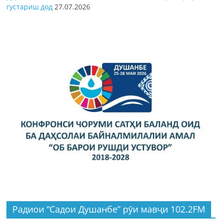
густариш дод
27.07.2026
Радиои “Садои Душанбе” рӯи мавҷи 102.2FM