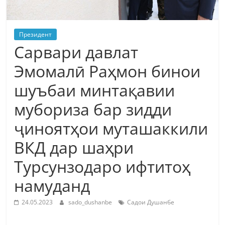
Президент
Сарвари давлат
Эмомалӣ Раҳмон бинои
шуъбаи минтақавии
мубориза бар зидди
ҷиноятҳои муташаккили
ВКД дар шаҳри
Турсунзодаро ифтитоҳ
намуданд
24.05.2023
sado_dushanbe
Садои Душанбе