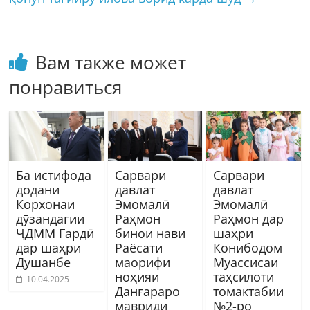
Вам также может
понравиться
Ба истифода
Сарвари
Сарвари
додани
давлат
давлат
Корхонаи
Эмомалӣ
Эмомалӣ
дӯзандагии
Раҳмон
Раҳмон дар
ҶДММ Гардӣ
бинои нави
шаҳри
дар шаҳри
Раёсати
Конибодом
Душанбе
маорифи
Муассисаи
ноҳияи
таҳсилоти
10.04.2025
Данғараро
томактабии
мавриди
№2-ро