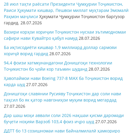
28 июл таҳти раёсати Президенти Ҷумҳурии Тоҷикистон,
Раиси Ҳукумати кишвар, Пешвои миллат муҳтарам Эмомалӣ
Раҳмон
маҷлиси
Ҳукумати Ҷумҳурии Тоҷикистон баргузор
гардид.
28.07.2026
Вазири корҳои хориҷии Тоҷикистон нусхаи эътимодномаи
сафири нави Кувайтро қабул намуд
28.07.2026
Ба иқтисодиёти кишвар 1,9 миллиард доллар сармояи
хориҷӣ ворид гардид
28.07.2026
94,4 фоизи хатмкунандагони Донишгоҳи технологии
Тоҷикистон бо ҷойи кор таъмин шуданд
28.07.2026
Ҳавопаймои нави Boeing 737-8 MAX ба Тоҷикистон ворид
карда шуд
27.07.2026
Донишгоҳи славянии Русияву Тоҷикистон дар соли нави
таҳсил бо як қатор навгониҳои муҳим ворид мегардад
27.07.2026
Дар шаш моҳи аввали соли 2026 нақшаи қисми даромади
буҷети ноҳияи Варзоб 103,4 фоиз иҷро шуд
27.07.2026
ДДТТ бо 13 созишномаи нави байналмилалӣ ҳамкориро