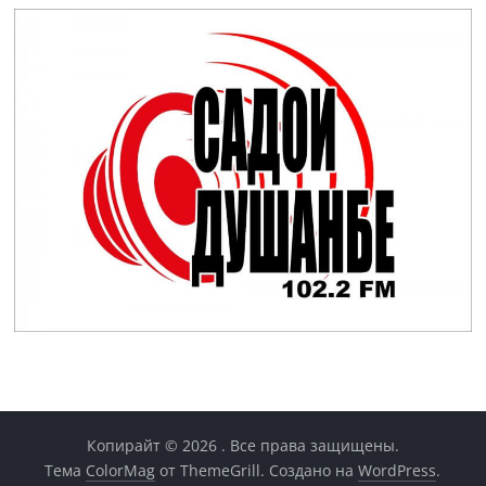
Копирайт © 2026
. Все права защищены.
Тема
ColorMag
от ThemeGrill. Создано на
WordPress
.