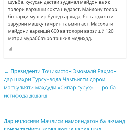
шуъба, хусусан дастаи зудамал майдон ва як
толори варзишӣ сохта шудааст. Майдону толор
бо тарҳи муосир бунёд гардида, бо таҷҳизоти
зарурии машқу тамрин таъмин аст. Масоҳати
майдони варзишӣ 600 ва толори варзишӣ 120
метри мураббаъро ташкил медиҳад.
←
Президенти Тоҷикистон Эмомалӣ Раҳмон
дар шаҳри Турсунзода Ҷамъияти дорои
масъулияти маҳдуди «Сипар гурӯҳ» — ро ба
истифода доданд
Дар иҷлосияи Маҷлиси намояндагон ба якчанд
қонун тағйиру илова ворид карда шуд
→