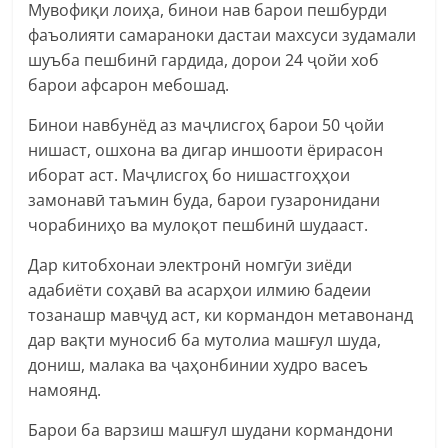
Мувофиқи лоиҳа, бинои нав барои пешбурди
фаъолияти самараноки дастаи махсуси зудамали
шуъба пешбинӣ гардида, дорои 24 ҷойи хоб
барои афсарон мебошад.
Бинои навбунёд аз маҷлисгоҳ барои 50 ҷойи
нишаст, ошхона ва дигар иншооти ёрирасон
иборат аст. Маҷлисгоҳ бо нишастгоҳҳои
замонавӣ таъмин буда, барои гузаронидани
чорабиниҳо ва мулоқот пешбинӣ шудааст.
Дар китобхонаи электронӣ номгӯи зиёди
адабиёти соҳавӣ ва асарҳои илмию бадеии
тозанашр мавҷуд аст, ки кормандон метавонанд
дар вақти муносиб ба мутолиа машғул шуда,
дониш, малака ва ҷаҳонбинии худро васеъ
намоянд.
Барои ба варзиш машғул шудани кормандони