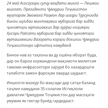
24 май Асосгузори сулҳу ваҳдати миллӣ — Пешвои
миллат, Президенти Ҷумҳурии Тоҷикистон
муҳтарам Эмомалӣ Раҳмон дар шаҳри Турсунзода
бинои шуъбаи минтақавии мубориза бар зидди
ҷиноятҳои муташаккил дар гурӯҳи ноҳияҳои
Ҳисори Раёсати мубориза бар зидди ҷиноятҳои
муташаккили Вазорати корҳои дохилии Ҷумҳурии
Тоҷикистонро ифтитоҳ намуданд.
Бинои нав аз таҳхона ва ду ошёна иборат буда,
дар он барои кормандони мақомоти милитсия
тамоми инфрасохтори зарурӣ бо назардошти
талаботи замон фароҳам оварда шудааст.
Иншооти мазкур бо мақсади дар сатҳи баланд
таҷлил намудани 35-солагии Истиқлоли
давлатии Ҷумҳурии Тоҷикистон дар масоҳати
умумии як гектар бунёд гардидааст.