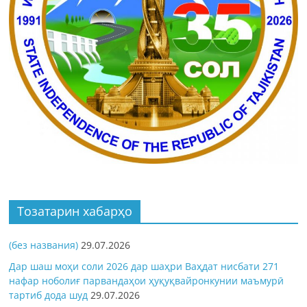
Тозатарин хабарҳо
(без названия)
29.07.2026
Дар шаш моҳи соли 2026 дар шаҳри Ваҳдат нисбати 271
нафар ноболиғ парвандаҳои ҳуқуқвайронкунии маъмурӣ
тартиб дода шуд
29.07.2026