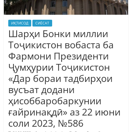
ИҚТИСОД
СИЁСАТ
Шарҳи Бонки миллии
Тоҷикистон вобаста ба
Фармони Президенти
Ҷумҳурии Тоҷикистон
«Дар бораи тадбирҳои
вусъат додани
ҳисоббаробаркунии
ғайринақдӣ» аз 22 июни
соли 2023, №586