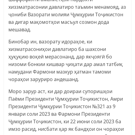
хиззматрасонии давлатиро таъмин менамояд, аз
ҷониби Вазорати молияи Ҷумҳурии Тоҷикистон
ва дигар мақомотҳои масъул созмон дода
мешавад.
Бинобар ин, вазорату идораҳое, ки
хизматрасониҳои давлатиро ба шахсони
ҳуқуқию воқеӣ мерасонанд, дар якҷоягӣ бо
низоми бонкии кишвар ҷиҳати дар амал татбиқ
намудани Фармони мазкур ҳатман тамоми
чораҳои заруриро андешанд.
Моро зарур аст, ки дар доираи супоришҳои
Паёми Президенти Ҷумҳурии Тоҷикистон, Амри
Президенти Ҷумҳурии Тоҷикистон №321 аз 9
январи соли 2023 ва Фармони Президенти
Ҷумҳурии Тоҷикистон, ки 22 июни соли 2023 ба
имзо расид, нисбати ҳар як бандҳои он чораҳои