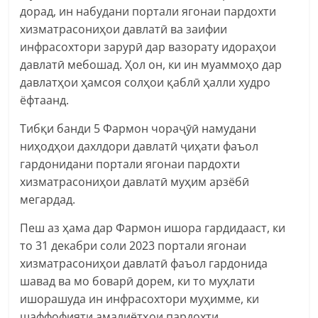
дорад, ин набудани портали ягонаи пардохти
хизматрасониҳои давлатӣ ва заифии
инфрасохтори зарурӣ дар вазорату идораҳои
давлатӣ мебошад. Ҳол он, ки ин муаммоҳо дар
давлатҳои ҳамсоя солҳои қаблӣ ҳалли худро
ёфтаанд.
Тибқи банди 5 Фармон чораҷӯӣ намудани
ниҳодҳои дахлдори давлатӣ ҷиҳати фаъол
гардонидани портали ягонаи пардохти
хизматрасониҳои давлатӣ муҳим арзёбӣ
мегардад.
Пеш аз ҳама дар Фармон ишора гардидааст, ки
то 31 декабри соли 2023 портали ягонаи
хизматрасониҳои давлатӣ фаъол гардонида
шавад ва мо боварӣ дорем, ки то муҳлати
ишорашуда ин инфрасохтори муҳимме, ки
шаффофияти амалиётҳои пардохти