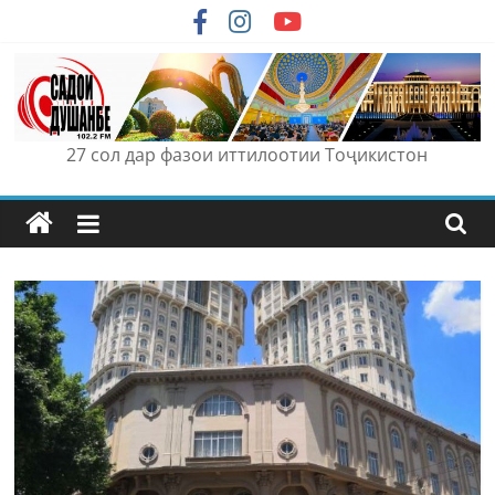
Skip
to
content
27 сол дар фазои иттилоотии Тоҷикистон