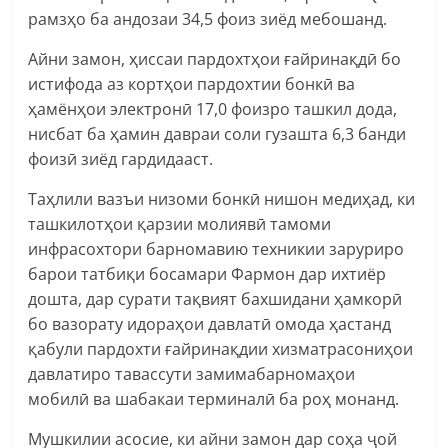
рамзҳо ба андозаи 34,5 фоиз зиёд мебошанд.
Айни замон, ҳиссаи пардохтҳои ғайринақдӣ бо
истифода аз кортҳои пардохтии бонкӣ ва
ҳамёнҳои электронӣ 17,0 фоизро ташкил дода,
нисбат ба ҳамин давраи соли гузашта 6,3 банди
фоизӣ зиёд гардидааст.
Таҳлили вазъи низоми бонкӣ нишон медиҳад, ки
ташкилотҳои қарзии молиявӣ тамоми
инфрасохтори барномавию техникии заруриро
барои татбиқи босамари Фармон дар ихтиёр
дошта, дар сурати тақвият бахшидани ҳамкорӣ
бо вазорату идораҳои давлатӣ омода ҳастанд
қабули пардохти ғайринақдии хизматрасониҳои
давлатиро тавассути замимабарномаҳои
мобилӣ ва шабакаи терминалӣ ба роҳ монанд.
Мушкилии асосие, ки айни замон дар соҳа ҷой