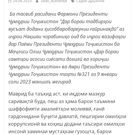
24.06.2023
sado_dushanbe
Садои Душанбе
Ба тасвиб расидани Фармони Президенти
Ҷумҳурии Тоҷикистон “Дар бораи тадбирҳои
вусъат додани ҳисоббаробаркунии ғайринақдӣ” аз
иҷрои Нақшаи чорабиниҳо оид ба иҷрои вазифаҳои
дар Паёми Президенти Ҷумҳурии Тоҷикистон ба
Маҷлиси Олии Ҷумҳурии Тоҷикистон «Дар бораи
самтҳои асосии сиёсати дохилӣ ва хориҷии
Ҷумҳурии Тоҷикистон» ва Амри Президенти
Ҷумҳурии Тоҷикистон таҳти №321 аз 9 январи
соли 2023 маншаъ мегирад.
Маврид ба таъкид аст, ки иқдоми мазкур
саривақтӣ буда, пеш аз ҳама барои таъмини
шаффофияти амалиётҳои молиявӣ, ғанӣ
гардонидани буҷети давлатӣ, пешгирии омилҳои
коррупсионӣ ва коҳиш додани таъсири омилҳои
инсонӣ заминаи мустаҳкам гузошта, барои