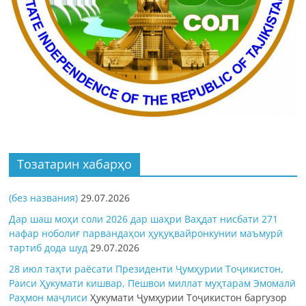
Тозатарин хабарҳо
(без названия)
29.07.2026
Дар шаш моҳи соли 2026 дар шаҳри Ваҳдат нисбати 271
нафар ноболиғ парвандаҳои ҳуқуқвайронкунии маъмурӣ
тартиб дода шуд
29.07.2026
28 июл таҳти раёсати Президенти Ҷумҳурии Тоҷикистон,
Раиси Ҳукумати кишвар, Пешвои миллат муҳтарам Эмомалӣ
Раҳмон
маҷлиси
Ҳукумати Ҷумҳурии Тоҷикистон баргузор