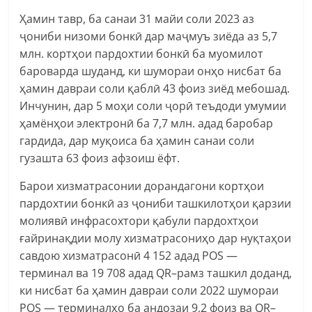
Ҳамин тавр, ба санаи 31 майи соли 2023 аз
ҷониби низоми бонкӣ дар маҷмуъ зиёда аз 5,7
млн. кортҳои пардохтии бонкӣ ба муомилот
бароварда шуданд, ки шумораи онҳо нисбат ба
ҳамин давраи соли қаблӣ 43 фоиз зиёд мебошад.
Инчунин, дар 5 моҳи соли ҷорӣ теъдоди умумии
ҳамёнҳои электронӣ ба 7,7 млн. адад баробар
гардида, дар муқоиса ба ҳамин санаи соли
гузашта 63 фоиз афзоиш ёфт.
Барои хизматрасонии дорандагони кортҳои
пардохтии бонкӣ аз ҷониби ташкилотҳои қарзии
молиявӣ инфрасохтори қабули пардохтҳои
ғайринақдии молу хизматрасониҳо дар нуқтаҳои
савдою хизматрасонӣ 4 152 адад POS —
терминал ва 19 708 адад QR–рамз ташкил доданд,
ки нисбат ба ҳамин давраи соли 2022 шумораи
POS — терминалҳо ба андозаи 9,2 фоиз ва QR–