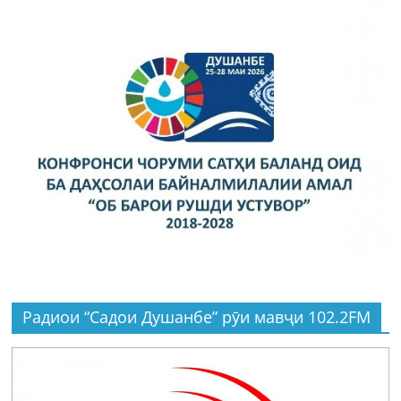
Радиои “Садои Душанбе” рӯи мавҷи 102.2FM