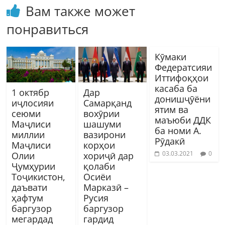
Вам также может
понравиться
Кӯмаки
Федератсияи
Иттифоқҳои
касаба ба
1 октябр
Дар
донишҷӯёни
иҷлосияи
Самарқанд
ятим ва
сеюми
вохӯрии
маъюби ДДК
Маҷлиси
шашуми
ба номи А.
миллии
вазирони
Рӯдакӣ
Маҷлиси
корҳои
03.03.2021
0
Олии
хориҷӣ дар
Ҷумҳурии
қолаби
Тоҷикистон,
Осиёи
даъвати
Марказӣ –
ҳафтум
Русия
баргузор
баргузор
мегардад
гардид