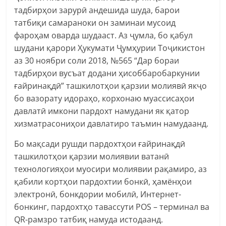
тадбирҳои зарурӣ андешида шуда, барои
татбиқи самараноки он заминаи мусоид
фароҳам оварда шудааст. Аз ҷумла, бо қабул
шудани қарори Ҳукумати Ҷумҳурии Тоҷикистон
аз 30 ноябри соли 2018, №565 “Дар бораи
тадбирҳои вусъат додани ҳисоббаробаркунии
ғайринақдӣ” ташкилотҳои қарзии молиявӣ якҷо
бо вазорату идораҳо, корхонаю муассисаҳои
давлатӣ имкони пардохт намудани як қатор
хизматрасониҳои давлатиро таъмин намудаанд.
Бо мақсади рушди пардохтҳои ғайринақдӣ
ташкилотҳои қарзии молиявии ватанӣ
технологияҳои муосири молиявии рақамиро, аз
қабили кортҳои пардохтии бонкӣ, ҳамёнҳои
электронӣ, бонкдории мобилӣ, Интернет-
бонкинг, пардохтҳо тавассути POS – терминал ва
QR-рамзро татбиқ намуда истодаанд.