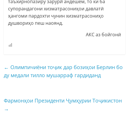
таъхирнопазиру зарурӣ андешем, то ки ба
супорандагони хизматрасониҳои давлатӣ
ҳангоми пардохти чунин хизматрасониҳо
душвориҳо пеш наоянд.
АКС аз бойгонӣ
←
Олимпичиёни тоҷик дар бозиҳои Берлин бо
ду медали тилло мушарраф гардиданд
Фармонҳои Президенти Ҷумҳурии Тоҷикистон
→