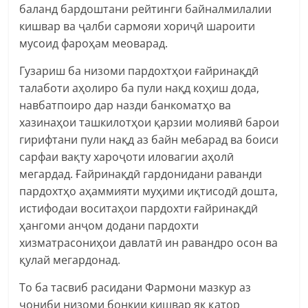
баланд бардоштани рейтинги байналмилалии
кишвар ва ҷалби сармояи хориҷӣ шароити
мусоид фароҳам меоварад.
Гузариш ба низоми пардохтҳои ғайринақдӣ
талаботи аҳолиро ба пули нақд коҳиш дода,
навбатпоиро дар назди банкоматҳо ва
хазинаҳои ташкилотҳои қарзии молиявӣ барои
гирифтани пули нақд аз байн мебарад ва боиси
сарфаи вақту хароҷоти иловагии аҳолӣ
мегардад. Ғайринақдӣ гардонидани раванди
пардохтҳо аҳаммияти муҳими иқтисодӣ дошта,
истифодаи воситаҳои пардохти ғайринақдӣ
ҳангоми анҷом додани пардохти
хизматрасониҳои давлатӣ ин равандро осон ва
қулай мегардонад.
То ба тасвиб расидани Фармони мазкур аз
ҷониби низоми бонкии кишвар як қатор