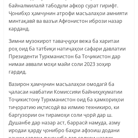
байналмилалӣ табодули афкор сурат гирифт.
Ҷонибҳо ҳамчунин атрофи масъалаҳои амнияти
минтақавӣ ва вазъи Афғонистон ибрози назар
карданд.
Зимни музокирот таваҷҷуҳи вежа ба харитаи
роҳ оид ба татбиқи натиҷаҳои сафари давлатии
Президенти Туркманистон ба Тоҷикистон дар
нимаи аввали моҳи майи соли 2023 зоҳир
гардид.
Вазирон ҳамчунин масъалаҳои омодагӣ ба
ҷаласаи навбатии Комиссияи байниҳукуматии
Тоҷикистону Туркманистон оид ба ҳамкориҳои
тиҷоратию иқтисодӣ ва илмию техникиро, ки
баргузории он тирамоҳи соли ҷорӣ дар ш.
Душанбе дар назар аст, баррасӣ намуда, азму
иродаи ҳарду ҷонибро баҳри афзоиш додани
ҳаҷми савдои дуҷониба дар солҳои наздик