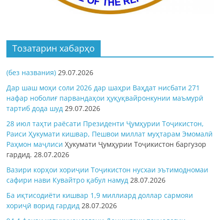
Тозатарин хабарҳо
(без названия)
29.07.2026
Дар шаш моҳи соли 2026 дар шаҳри Ваҳдат нисбати 271
нафар ноболиғ парвандаҳои ҳуқуқвайронкунии маъмурӣ
тартиб дода шуд
29.07.2026
28 июл таҳти раёсати Президенти Ҷумҳурии Тоҷикистон,
Раиси Ҳукумати кишвар, Пешвои миллат муҳтарам Эмомалӣ
Раҳмон
маҷлиси
Ҳукумати Ҷумҳурии Тоҷикистон баргузор
гардид.
28.07.2026
Вазири корҳои хориҷии Тоҷикистон нусхаи эътимодномаи
сафири нави Кувайтро қабул намуд
28.07.2026
Ба иқтисодиёти кишвар 1,9 миллиард доллар сармояи
хориҷӣ ворид гардид
28.07.2026