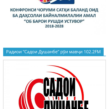
Радиои “Садои Душанбе” рӯи мавҷи 102.2FM