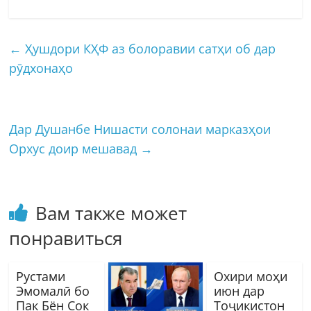
←
Ҳушдори КҲФ аз болоравии сатҳи об дар
рӯдхонаҳо
Дар Душанбе Нишасти солонаи марказҳои
Орхус доир мешавад
→
Вам также может
понравиться
Рустами
Охири моҳи
Эмомалӣ бо
июн дар
Пак Бён Сок
Тоҷикистон