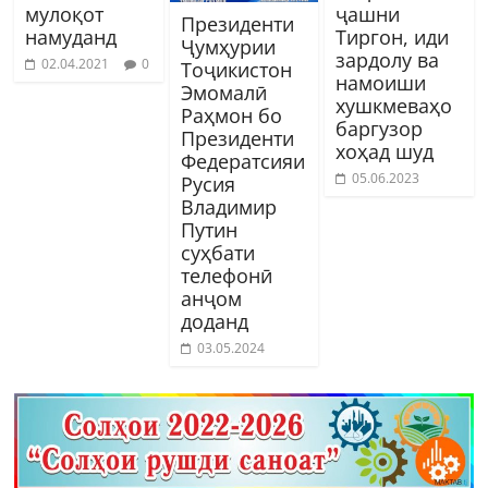
мулоқот
ҷашни
Президенти
намуданд
Тиргон, иди
Ҷумҳурии
зардолу ва
02.04.2021
0
Тоҷикистон
намоиши
Эмомалӣ
хушкмеваҳо
Раҳмон бо
баргузор
Президенти
хоҳад шуд
Федератсияи
05.06.2023
Русия
Владимир
Путин
суҳбати
телефонӣ
анҷом
доданд
03.05.2024