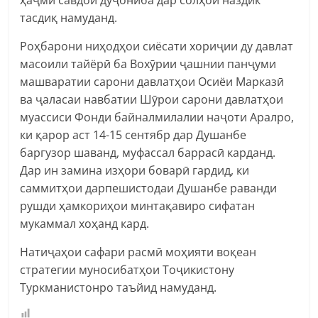
тасдиқ намуданд.
Роҳбарони ниҳодҳои сиёсати хориҷии ду давлат
масоили тайёрӣ ба Вохӯрии ҷашнии панҷуми
машваратии сарони давлатҳои Осиёи Марказӣ
ва ҷаласаи навбатии Шӯрои сарони давлатҳои
муассиси Фонди байналмилалии наҷоти Аралро,
ки қарор аст 14-15 сентябр дар Душанбе
баргузор шаванд, муфассал баррасӣ карданд.
Дар ин замина изҳори боварӣ гардид, ки
саммитҳои дарпешистодаи Душанбе раванди
рушди ҳамкориҳои минтақавиро сифатан
мукаммал хоҳанд кард.
Натиҷаҳои сафари расмӣ моҳияти воқеан
стратегии муносибатҳои Тоҷикистону
Туркманистонро таъйид намуданд.