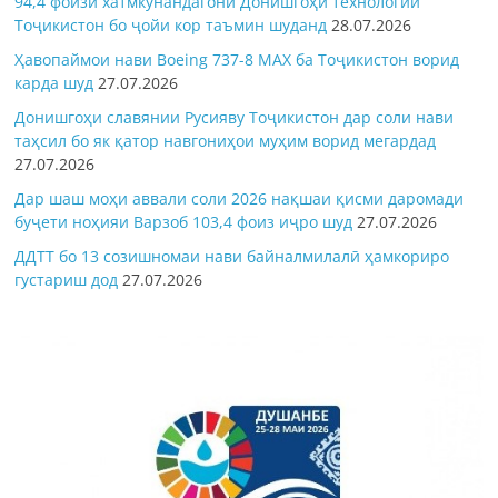
94,4 фоизи хатмкунандагони Донишгоҳи технологии
Тоҷикистон бо ҷойи кор таъмин шуданд
28.07.2026
Ҳавопаймои нави Boeing 737-8 MAX ба Тоҷикистон ворид
карда шуд
27.07.2026
Донишгоҳи славянии Русияву Тоҷикистон дар соли нави
таҳсил бо як қатор навгониҳои муҳим ворид мегардад
27.07.2026
Дар шаш моҳи аввали соли 2026 нақшаи қисми даромади
буҷети ноҳияи Варзоб 103,4 фоиз иҷро шуд
27.07.2026
ДДТТ бо 13 созишномаи нави байналмилалӣ ҳамкориро
густариш дод
27.07.2026