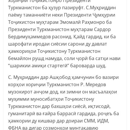
хориҷии Тоҷикистонро Президенти
Туркманистон ба ҳузур пазируфт. С.Муҳриддин
паёму таманниёти неки Президенти Ҷумҳурии
Тоҷикистон муҳтарам Эмомалӣ Раҳмонро ба
Президенти Туркманистон муҳтарам Сардор
Бердимуҳаммедов расонид. Қайд гардид, ки ба
шарофати иродаи сиёсии сарони ду давлат
ҳамкориҳои Тоҷикистону Туркманистон
бемайлон рушд намуда, соли ҷорӣ ба сатҳи нави
“шарикии амиқи стартегӣ” бароварда шуд.
С. Муҳриддин дар Ашқобод ҳамчунин бо вазири
корҳои хориҷии Туркманистон Р. Мередов
музокирот анҷом дод, ки зимни он масъалаҳои
муҳимми муносибатҳои Тоҷикистону
Туркманистон дар бахшҳои сиёсӣ, иқтисодӣ,
гуманитарӣ ва ғайра баррасӣ гардида, роҷеъ ба
ҳамкории ду кишвар дар доираи СММ, ИДМ,
ФБНА ва дигар созмонҳои минтақавию