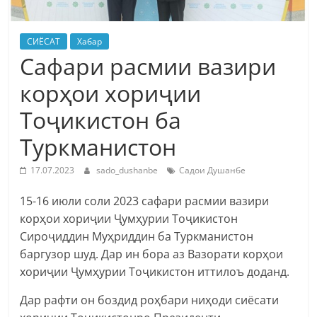
СИЁСАТ
Хабар
Сафари расмии вазири
корҳои хориҷии
Тоҷикистон ба
Туркманистон
17.07.2023
sado_dushanbe
Садои Душанбе
15-16 июли соли 2023 сафари расмии вазири
корҳои хориҷии Ҷумҳурии Тоҷикистон
Сироҷиддин Муҳриддин ба Туркманистон
баргузор шуд. Дар ин бора аз Вазорати корҳои
хориҷии Ҷумҳурии Тоҷикистон иттилоъ доданд.
Дар рафти он боздид роҳбари ниҳоди сиёсати