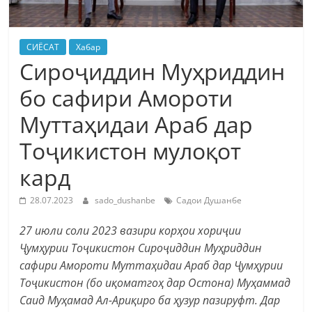
СИЁСАТ
Хабар
Сироҷиддин Муҳриддин
бо сафири Амороти
Муттаҳидаи Араб дар
Тоҷикистон мулоқот
кард
28.07.2023
sado_dushanbe
Садои Душанбе
27 июли соли 2023 вазири корҳои хориҷии
Ҷумҳурии Тоҷикистон Сироҷиддин Муҳриддин
сафири Амороти Муттаҳидаи Араб дар Ҷумҳурии
Тоҷикистон (бо иқоматгоҳ дар Остона) Муҳаммад
Саид Муҳамад Ал-Ариқиро ба ҳузур пазируфт. Дар