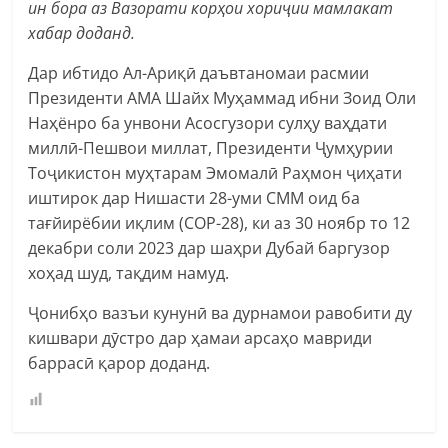
ин бора аз Вазорати корҳои хориҷии мамлакат
хабар доданд.
Дар ибтидо Ал-Ариқӣ даъвтаномаи расмии
Президенти АМА Шайх Муҳаммад ибни Зоид Оли
Наҳёнро ба унвони Асосгузори сулҳу ваҳдати
миллӣ-Пешвои миллат, Президенти Ҷумҳурии
Тоҷикистон муҳтарам Эмомалӣ Раҳмон ҷиҳати
иштирок дар Нишасти 28-уми СММ оид ба
тағйирёбии иқлим (COP-28), ки аз 30 ноябр то 12
декабри соли 2023 дар шаҳри Дубай баргузор
хоҳад шуд, тақдим намуд.
Ҷонибҳо вазъи кунунӣ ва дурнамои равобити ду
кишвари дӯстро дар ҳамаи арсаҳо мавриди
баррасӣ қарор доданд.