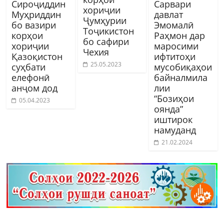
Сироҷиддин
Сарвари
хориҷии
Муҳриддин
давлат
Ҷумҳурии
бо вазири
Эмомалӣ
Тоҷикистон
корҳои
Раҳмон дар
бо сафири
хориҷии
маросими
Чехия
Қазоқистон
ифтитоҳи
25.05.2023
суҳбати
мусобиқаҳои
елефонӣ
байналмила
анҷом дод
лии
“Бозиҳои
05.04.2023
оянда”
иштирок
намуданд
21.02.2024