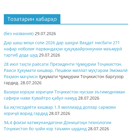
Тозатарин хабарҳо
(без названия)
29.07.2026
Дар шаш моҳи соли 2026 дар шаҳри Ваҳдат нисбати 271
нафар ноболиғ парвандаҳои ҳуқуқвайронкунии маъмурӣ
тартиб дода шуд
29.07.2026
28 июл таҳти раёсати Президенти Ҷумҳурии Тоҷикистон,
Раиси Ҳукумати кишвар, Пешвои миллат муҳтарам Эмомалӣ
Раҳмон
маҷлиси
Ҳукумати Ҷумҳурии Тоҷикистон баргузор
гардид.
28.07.2026
Вазири корҳои хориҷии Тоҷикистон нусхаи эътимодномаи
сафири нави Кувайтро қабул намуд
28.07.2026
Ба иқтисодиёти кишвар 1,9 миллиард доллар сармояи
хориҷӣ ворид гардид
28.07.2026
94,4 фоизи хатмкунандагони Донишгоҳи технологии
Тоҷикистон бо ҷойи кор таъмин шуданд
28.07.2026