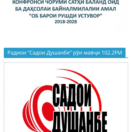
Радиои “Садои Душанбе” рӯи мавҷи 102.2FM