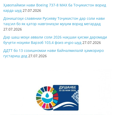
Ҳавопаймои нави Boeing 737-8 MAX ба Тоҷикистон ворид
карда шуд
27.07.2026
Донишгоҳи славянии Русияву Тоҷикистон дар соли нави
таҳсил бо як қатор навгониҳои муҳим ворид мегардад
27.07.2026
Дар шаш моҳи аввали соли 2026 нақшаи қисми даромади
буҷети ноҳияи Варзоб 103,4 фоиз иҷро шуд
27.07.2026
ДДТТ бо 13 созишномаи нави байналмилалӣ ҳамкориро
густариш дод
27.07.2026