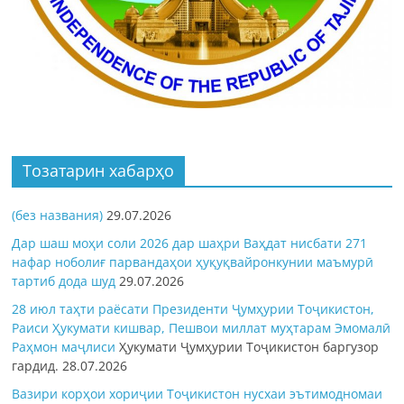
Тозатарин хабарҳо
(без названия)
29.07.2026
Дар шаш моҳи соли 2026 дар шаҳри Ваҳдат нисбати 271
нафар ноболиғ парвандаҳои ҳуқуқвайронкунии маъмурӣ
тартиб дода шуд
29.07.2026
28 июл таҳти раёсати Президенти Ҷумҳурии Тоҷикистон,
Раиси Ҳукумати кишвар, Пешвои миллат муҳтарам Эмомалӣ
Раҳмон
маҷлиси
Ҳукумати Ҷумҳурии Тоҷикистон баргузор
гардид.
28.07.2026
Вазири корҳои хориҷии Тоҷикистон нусхаи эътимодномаи