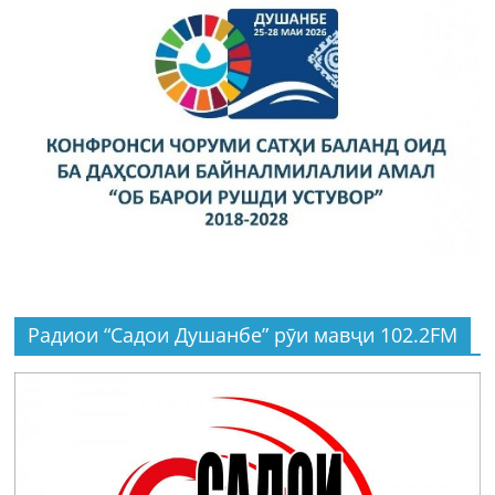
Радиои “Садои Душанбе” рӯи мавҷи 102.2FM