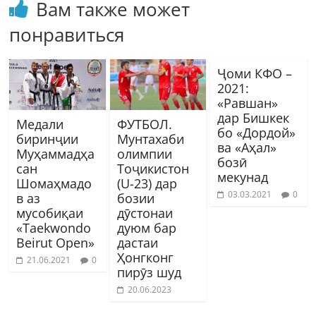
Вам также может
понравиться
Ҷоми КФО –
2021:
«Равшан»
дар Бишкек
Медали
ФУТБОЛ.
бо «Дордой»
биринҷии
Мунтахаби
ва «Аҳал»
Муҳаммадҳа
олимпии
бозӣ
сан
Тоҷикистон
мекунад
Шомаҳмадо
(U-23) дар
03.03.2021
0
в аз
бозии
мусобиқаи
дӯстонаи
«Taekwondo
дуюм бар
Beirut Open»
дастаи
Ҳонгконг
21.06.2021
0
пирӯз шуд
20.06.2023