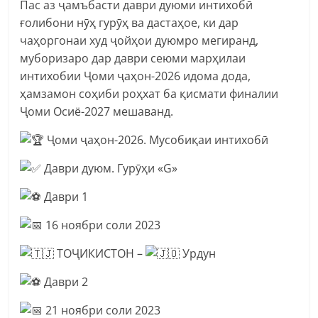
Пас аз ҷамъбасти даври дуюми интихобӣ
ғолибони нӯҳ гурӯҳ ва дастаҳое, ки дар
чаҳоргонаи худ ҷойҳои дуюмро мегиранд,
муборизаро дар даври сеюми марҳилаи
интихобии Ҷоми ҷаҳон-2026 идома дода,
ҳамзамон соҳиби роҳхат ба қисмати финалии
Ҷоми Осиё-2027 мешаванд.
Ҷоми ҷаҳон-2026. Мусобиқаи интихобӣ
Даври дуюм. Гурӯҳи «G»
Даври 1
16 ноябри соли 2023
ТОҶИКИСТОН –
Урдун
Даври 2
21 ноябри соли 2023