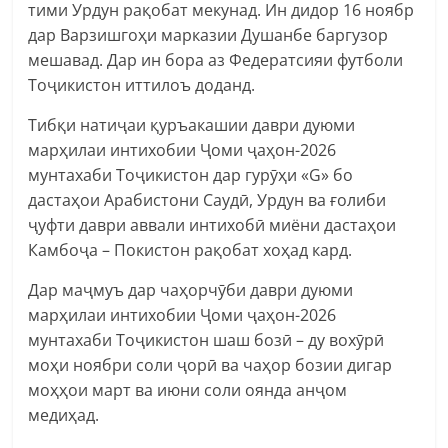
тими Урдун рақобат мекунад. Ин дидор 16 ноябр
дар Варзишгоҳи марказии Душанбе баргузор
мешавад. Дар ин бора аз Федератсияи футболи
Тоҷикистон иттилоъ доданд.
Тибқи натиҷаи қуръакашии даври дуюми
марҳилаи интихобии Ҷоми ҷаҳон-2026
мунтахаби Тоҷикистон дар гурӯҳи «G» бо
дастаҳои Арабистони Саудӣ, Урдун ва ғолиби
ҷуфти даври аввали интихобӣ миёни
дастаҳои
Камбоҷа – Покистон рақобат хоҳад кард.
Дар маҷмуъ дар чаҳорчӯби даври дуюми
марҳилаи интихобии Ҷоми ҷаҳон-2026
мунтахаби Тоҷикистон шаш бозӣ – ду вохӯрӣ
моҳи ноябри соли ҷорӣ ва чаҳор бозии дигар
моҳҳои март ва июни соли оянда анҷом
медиҳад.