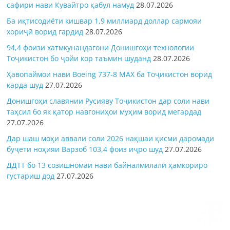
сафири нави Кувайтро қабул намуд
28.07.2026
Ба иқтисодиёти кишвар 1,9 миллиард доллар сармояи
хориҷӣ ворид гардид
28.07.2026
94,4 фоизи хатмкунандагони Донишгоҳи технологии
Тоҷикистон бо ҷойи кор таъмин шуданд
28.07.2026
Ҳавопаймои нави Boeing 737-8 MAX ба Тоҷикистон ворид
карда шуд
27.07.2026
Донишгоҳи славянии Русияву Тоҷикистон дар соли нави
таҳсил бо як қатор навгониҳои муҳим ворид мегардад
27.07.2026
Дар шаш моҳи аввали соли 2026 нақшаи қисми даромади
буҷети ноҳияи Варзоб 103,4 фоиз иҷро шуд
27.07.2026
ДДТТ бо 13 созишномаи нави байналмилалӣ ҳамкориро
густариш дод
27.07.2026