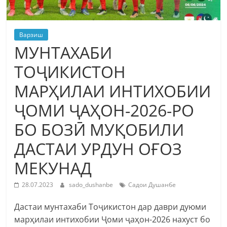
Варзиш
МУНТАХАБИ
ТОҶИКИСТОН
МАРҲИЛАИ ИНТИХОБИИ
ҶОМИ ҶАҲОН-2026-РО
БО БОЗӢ МУҚОБИЛИ
ДАСТАИ УРДУН ОҒОЗ
МЕКУНАД
28.07.2023
sado_dushanbe
Садои Душанбе
Дастаи мунтахаби Тоҷикистон дар даври дуюми
марҳилаи интихобии Ҷоми ҷаҳон-2026 нахуст бо