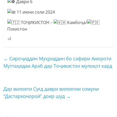
Даври 6
11 июни соли 2024
ТОҶИКИСТОН –
Камбоҷа/
Покистон
←
Сироҷиддин Муҳриддин бо сафири Амороти
Муттаҳидаи Араб дар Тоҷикистон мулоқот кард
Дар вилояти Суғд даври вилоятии озмуни
“Дастархонороӣ” доир шуд
→