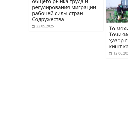
общего рынка труда и
регулирования миграции
рабочей силы стран
Содружества
22.05.2025
То моҳ
Тоҷики
ҳазор 
кишт к
12.06.20