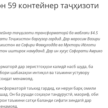
н 59 контейнер таҷҳизоти
тейнер таҷҳизоти трансформаторӣ ба маблағи $4.5
ати Тоҷикистон баргузор гардид. Дар маросим Вазири
ҷикистон ва Сафири Фавқулодда ва Мухтори Иёлоти
тон иштирок намуданд. Дар ин хусус Сафорати Амрико
рматорӣ дар зеристгоҳҳои калидӣ насб шуда, ба
абори шабакаҳои интиқол ва таъмини устувору
соидат менамояд.
нсформаторӣ таъкид гардид, ки неруи барқ омили
шад. Он ба рушди соҳаҳои тандурустӣ, маориф, оби
арои таъмини сатҳи баланди сифати зиндагӣ дар
менамояд.