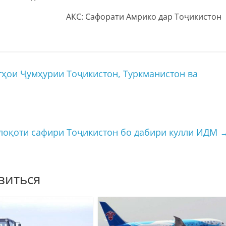
АКС: Сафорати Амрико дар Тоҷикистон
ҳои Ҷумҳурии Тоҷикистон, Туркманистон ва
лоқоти сафири Тоҷикистон бо дабири кулли ИДМ
виться