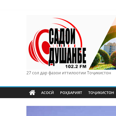
Skip
to
content
27 сол дар фазои иттилоотии Тоҷикистон
АСОСӢ
РОҲБАРИЯТ
ТОҶИКИСТОН