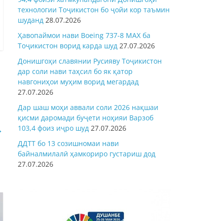
технологии Тоҷикистон бо ҷойи кор таъмин
шуданд
28.07.2026
Ҳавопаймои нави Boeing 737-8 MAX ба
Тоҷикистон ворид карда шуд
27.07.2026
Донишгоҳи славянии Русияву Тоҷикистон
дар соли нави таҳсил бо як қатор
навгониҳои муҳим ворид мегардад
27.07.2026
Дар шаш моҳи аввали соли 2026 нақшаи
қисми даромади буҷети ноҳияи Варзоб
→
103,4 фоиз иҷро шуд
27.07.2026
ДДТТ бо 13 созишномаи нави
байналмилалӣ ҳамкориро густариш дод
27.07.2026