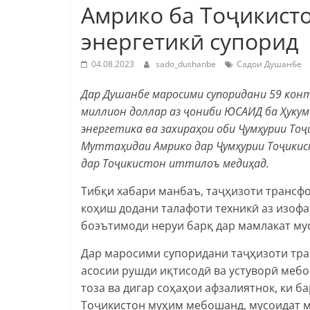
Амрико ба Тоҷикисто
энергетикӣ супорид
04.08.2023
sado_dushanbe
Садои Душанбе
Дар Душанбе маросими супоридани 59 кон
миллион доллар аз ҷониби ЮСАИД ба Ҳукум
энергетика ва захираҳои оби Ҷумҳурии То
Муттаҳидаи Амрико дар Ҷумҳурии Тоҷикис
дар Тоҷикистон иттилоъ медиҳад.
Тибқи хабари манбаъ, таҷҳизоти трансфо
коҳиш додани талафоти техникӣ аз изоф
боэътимоди неруи барқ дар мамлакат му
Дар маросими супоридани таҷҳизоти тра
асосии рушди иқтисодӣ ва устуворӣ мебо
тоза ва дигар соҳаҳои афзалиятнок, ки б
Тоҷикистон муҳим мебошанд, мусоидат 