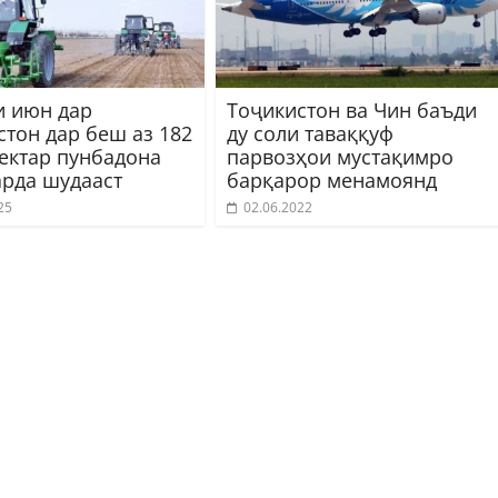
и июн дар
Тоҷикистон ва Чин баъди
стон дар беш аз 182
ду соли таваққуф
гектар пунбадона
парвозҳои мустақимро
арда шудааст
барқарор менамоянд
25
02.06.2022