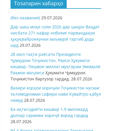
Тозатарин хабарҳо
(без названия)
29.07.2026
Дар шаш моҳи соли 2026 дар шаҳри Ваҳдат
нисбати 271 нафар ноболиғ парвандаҳои
ҳуқуқвайронкунии маъмурӣ тартиб дода
шуд
29.07.2026
28 июл таҳти раёсати Президенти
Ҷумҳурии Тоҷикистон, Раиси Ҳукумати
кишвар, Пешвои миллат муҳтарам Эмомалӣ
Раҳмон
маҷлиси
Ҳукумати Ҷумҳурии
Тоҷикистон баргузор гардид.
28.07.2026
Вазири корҳои хориҷии Тоҷикистон нусхаи
эътимодномаи сафири нави Кувайтро қабул
намуд
28.07.2026
Ба иқтисодиёти кишвар 1,9 миллиард
доллар сармояи хориҷӣ ворид гардид
28.07.2026
94,4 фоизи хатмкунандагони Донишгоҳи