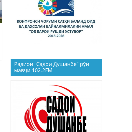
Радиои “Садои Душанбе” рӯи
мавҷи 102.2FM