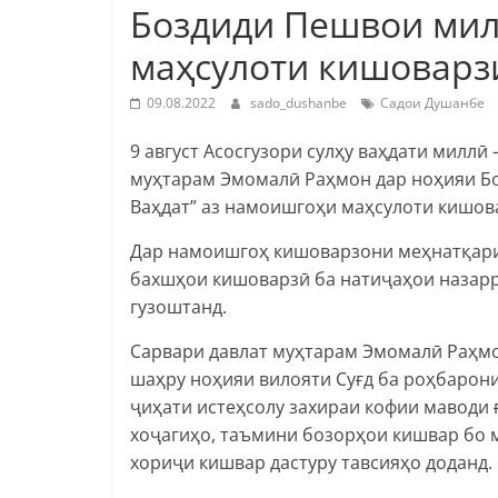
Боздиди Пешвои мил
маҳсулоти кишоварз
09.08.2022
sado_dushanbe
Садои Душанбе
9 август Асосгузори сулҳу ваҳдати милл
муҳтарам Эмомалӣ Раҳмон дар ноҳияи Бо
Ваҳдат” аз намоишгоҳи маҳсулоти кишова
Дар намоишгоҳ кишоварзони меҳнатқарин
бахшҳои кишоварзӣ ба натиҷаҳои назарр
гузоштанд.
Сарвари давлат муҳтарам Эмомалӣ Раҳмо
шаҳру ноҳияи вилояти Суғд ба роҳбарон
ҷиҳати истеҳсолу захираи кофии маводи 
хоҷагиҳо, таъмини бозорҳои кишвар бо м
хориҷи кишвар дастуру тавсияҳо доданд.