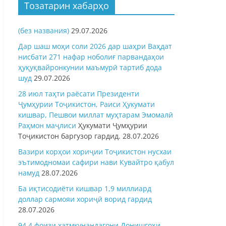
Тозатарин хабарҳо
(без названия)
29.07.2026
Дар шаш моҳи соли 2026 дар шаҳри Ваҳдат
нисбати 271 нафар ноболиғ парвандаҳои
ҳуқуқвайронкунии маъмурӣ тартиб дода
шуд
29.07.2026
28 июл таҳти раёсати Президенти
Ҷумҳурии Тоҷикистон, Раиси Ҳукумати
кишвар, Пешвои миллат муҳтарам Эмомалӣ
Раҳмон
маҷлиси
Ҳукумати Ҷумҳурии
Тоҷикистон баргузор гардид.
28.07.2026
Вазири корҳои хориҷии Тоҷикистон нусхаи
эътимодномаи сафири нави Кувайтро қабул
намуд
28.07.2026
Ба иқтисодиёти кишвар 1,9 миллиард
доллар сармояи хориҷӣ ворид гардид
28.07.2026
94,4 фоизи хатмкунандагони Донишгоҳи