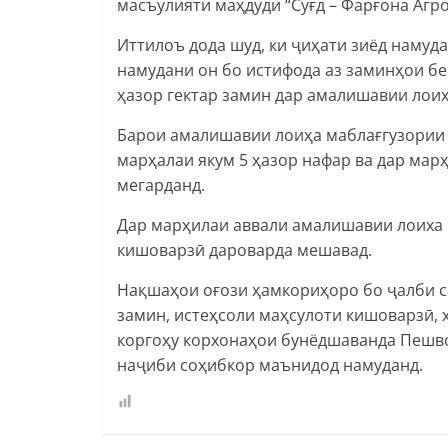
масъулияти маҳдуди “Суғд – Фарғона Агр
Иттилоъ дода шуд, ки ҷиҳати зиёд намуда
намудани он бо истифода аз заминҳои б
ҳазор гектар замин дар амалишавии лои
Барои амалишавии лоиҳа маблағгузории 
марҳалаи якум 5 ҳазор нафар ва дар мар
мегарданд.
Дар марҳилаи аввали амалишавии лоиха 
кишоварзӣ дароварда мешавад.
Нақшаҳои оғози ҳамкориҳоро бо ҷалби с
замин, истеҳсоли маҳсулоти кишоварзӣ, 
коргоҳу корхонаҳои бунёдшаванда Пешв
наҷиби соҳибкор маънидод намуданд.