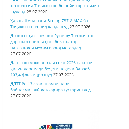
технологии Тоҷикистон бо ҷойи кор таъмин
шуданд
28.07.2026
Ҳавопаймои нави Boeing 737-8 MAX ба
Тоҷикистон ворид карда шуд
27.07.2026
Донишгоҳи славянии Русияву Тоҷикистон
дар соли нави таҳсил бо як қатор
навгониҳои муҳим ворид мегардад
27.07.2026
Дар шаш моҳи аввали соли 2026 нақшаи
қисми даромади буҷети ноҳияи Варзоб
103,4 фоиз иҷро шуд
27.07.2026
ДДТТ бо 13 созишномаи нави
байналмилалӣ ҳамкориро густариш дод
27.07.2026