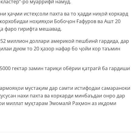
окластер”-ро муаррифӣ намуд.
ни ҳаҷми истеҳсоли пахта ва то ҳадди ниҳоӣ коркард
екорхобидаи ноҳияҳои Бобоҷон Ғафуров ва Ашт 20
ҳа фаро гирифта мешавад.
52 миллион доллари америкоӣ пешбинӣ гардида, дар
ҳилаи дуюм то 20 ҳазор нафар бо ҷойи кор таъмин
5000 гектар замин тариқи обёрии қатрагӣ ба гардиши
армояҳои мустақим дар самти истифодаи самараноки
хусусан нахи пахта ва коркарди минбаъдаи онро дар
ои миллат муҳтарам Эмомалӣ Раҳмон аз иқдоми