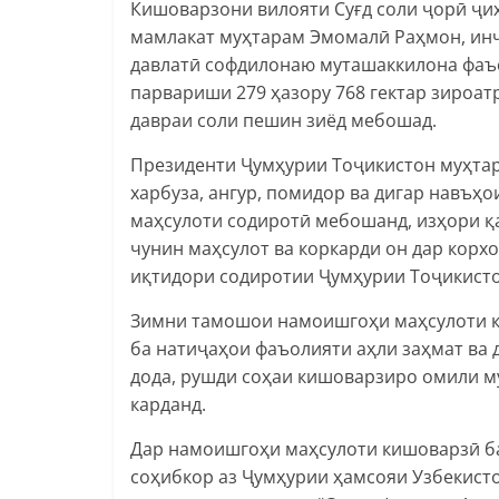
Кишоварзони вилояти Суғд соли ҷорӣ ҷи
мамлакат муҳтарам Эмомалӣ Раҳмон, инч
давлатӣ софдилонаю муташаккилона фаъо
парвариши 279 ҳазору 768 гектар зироат
давраи соли пешин зиёд мебошад.
Президенти Ҷумҳурии Тоҷикистон муҳтар
харбуза, ангур, помидор ва дигар навъҳо
маҳсулоти содиротӣ мебошанд, изҳори қа
чунин маҳсулот ва коркарди он дар корхо
иқтидори содиротии Ҷумҳурии Тоҷикист
Зимни тамошои намоишгоҳи маҳсулоти 
ба натиҷаҳои фаъолияти аҳли заҳмат ва 
дода, рушди соҳаи кишоварзиро омили 
карданд.
Дар намоишгоҳи маҳсулоти кишоварзӣ б
соҳибкор аз Ҷумҳурии ҳамсояи Узбекис