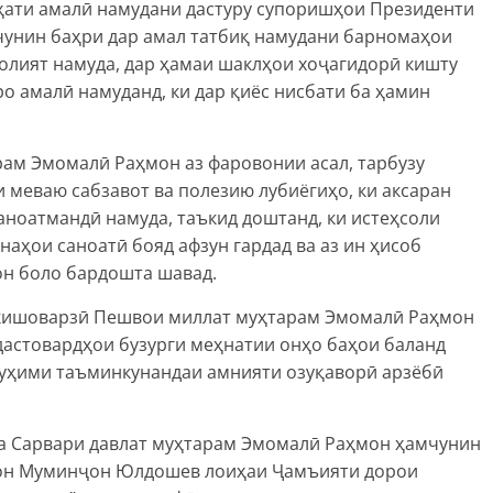
ҳати амалӣ намудани дастуру супоришҳои Президенти
унин баҳри дар амал татбиқ намудани барномаҳои
лият намуда, дар ҳамаи шаклҳои хоҷагидорӣ кишту
ро амалӣ намуданд, ки дар қиёс нисбати ба ҳамин
ам Эмомалӣ Раҳмон аз фаровонии асал, тарбузу
и меваю сабзавот ва полезию лубиёгиҳо, ки аксаран
ноатмандӣ намуда, таъкид доштанд, ки истеҳсоли
наҳои саноатӣ бояд афзун гардад ва аз ин ҳисоб
он боло бардошта шавад.
кишоварзӣ Пешвои миллат муҳтарам Эмомалӣ Раҳмон
дастовардҳои бузурги меҳнатии онҳо баҳои баланд
муҳими таъминкунандаи амнияти озуқаворӣ арзёбӣ
а Сарвари давлат муҳтарам Эмомалӣ Раҳмон ҳамчунин
тон Муминҷон Юлдошев лоиҳаи Ҷамъияти дорои