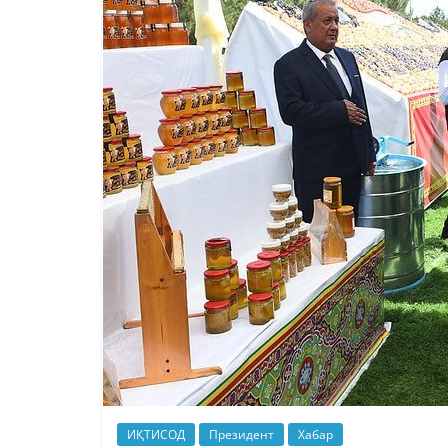
ИҚТИСОД
Президент
Хабар