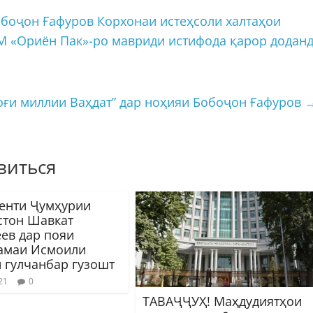
боҷон Ғафуров Корхонаи истеҳсоли халтаҳои
 «Ориён Пак»-ро мавриди истифода қарор додан
Боғи миллии Ваҳдат” дар ноҳияи Бобоҷон Ғафуров
виться
енти Ҷумҳурии
стон Шавкат
ев дар пояи
амаи Исмоили
 гулчанбар гузошт
21
0
ТАВАҶҶУҲ! Маҳдудиятҳои