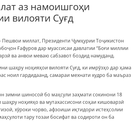
лат аз намоишгоҳи
ии вилояти Суғд
ӣ – Пешвои миллат, Президенти Ҷумҳурии Тоҷикистон
боҷон Ғафуров дар муассисаи давлатии “Боғи миллии
рзӣ ва анвои меваю сабзавот боздид намуданд.
и шаҳру ноҳияҳои вилояти Суғд, ки имрӯзҳо дар ҳама
ас ноил гардидаанд, самараи мехнати худро ба маъраз
н зимни шиносоӣ бо маҳсули заҳмати сокинони 18
и шаҳру ноҳияҳо ва мутахассисони соҳаи кишоварзӣ
ғизоӣ, хӯроки чорво, афзоиши иқтидори истеҳсолии
аҳсулоти тару тозаи босифат ва содироти он ба