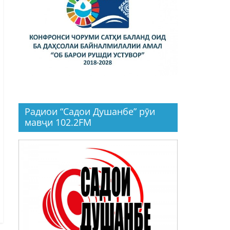
Радиои “Садои Душанбе” рӯи
мавҷи 102.2FM