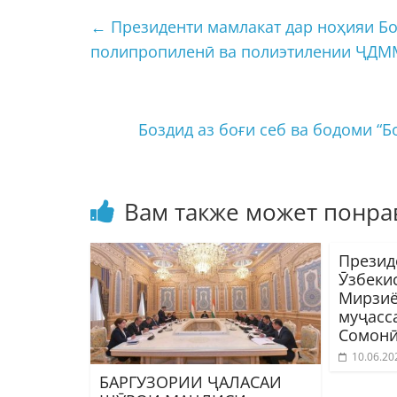
←
Президенти мамлакат дар ноҳияи Бо
полипропиленӣ ва полиэтилении ҶДММ
Боздид аз боғи себ ва бодоми “
Вам также может понра
Презид
Ӯзбеки
Мирзиё
муҷасс
Сомонӣ
10.06.20
БАРГУЗОРИИ ҶАЛАСАИ