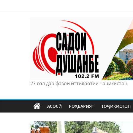
Skip
to
content
27 сол дар фазои иттилоотии Тоҷикистон
АСОСӢ
РОҲБАРИЯТ
ТОҶИКИСТОН