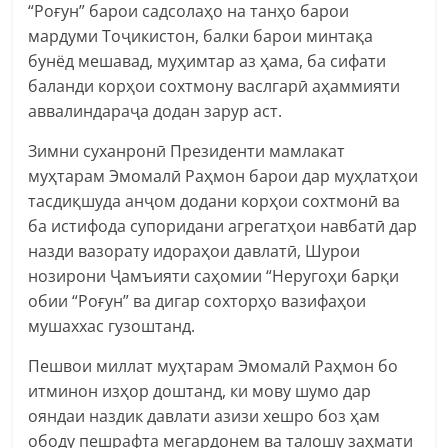
“Роғун” барои садсолаҳо на танҳо барои
мардуми Тоҷикистон, балки барои минтақа
бунёд мешавад, муҳимтар аз ҳама, ба сифати
баланди корҳои сохтмону васлгарӣ аҳаммияти
аввалиндараҷа додан зарур аст.
Зимни суханронӣ Президенти мамлакат
муҳтарам Эмомалӣ Раҳмон барои дар муҳлатҳои
тасдиқшуда анҷом додани корҳои сохтмонӣ ва
ба истифода супоридани агрегатҳои навбатӣ дар
назди вазорату идораҳои давлатӣ, Шурои
нозирони Ҷамъияти саҳомии “Неругоҳи барқи
обии “Роғун” ва дигар сохторҳо вазифаҳои
мушаххас гузоштанд.
Пешвои миллат муҳтарам Эмомалӣ Раҳмон бо
итминон изҳор доштанд, ки мову шумо дар
ояндаи наздик давлати азизи хешро боз ҳам
ободу пешрафта мегардонем ва талошу заҳмати