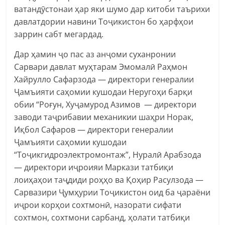
ватандӯстонаи ҳар яки шумо дар китоби таърихи
давлатдории навини Тоҷикистон бо ҳарфҳои
заррин сабт мегардад.
Дар ҳамин ҷо пас аз анҷоми суханронии
Сарвари давлат муҳтарам Эмомалӣ Раҳмон
Хайрулло Сафарзода — директори генералии
Ҷамъияти саҳомии кушодаи Неругоҳи барқи
обии “Роғун, Хуҷамурод Азимов — директори
заводи таҷрибавии механикии шаҳри Норак,
Иқбол Сафаров — директори генералии
Ҷамъияти саҳомии кушодаи
“Тоҷикгидроэлектромонтаж”, Нуралӣ Арабзода
— директори иҷроияи Маркази татбиқи
лоиҳаҳои таҷдиди роҳҳо ва Қоҳир Расулзода —
Сарвазири Ҷумҳурии Тоҷикистон оид ба ҷараёни
иҷрои корҳои сохтмонӣ, назорати сифати
сохтмон, сохтмони сарбанд, ҳолати татбиқи