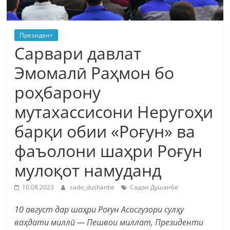
Президент
Сарвари давлат
Эмомалӣ Раҳмон бо
роҳбарону
мутахассисони Неругоҳи
барқи обии «Роғун» ва
фаъолони шаҳри Роғун
мулоқот намуданд
10.08.2023
sado_dushanbe
Садои Душанбе
10 август дар шаҳри Роғун Асосгузори сулҳу
ваҳдати миллӣ — Пешвои миллат, Президенти