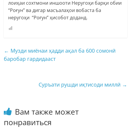
лоиҳаи сохтмони иншооти Неругоҳи барқи обии
“Роғун” ва дигар масъалаҳои вобаста ба
неругоҳи “Роғун” ҳисобот доданд.
←
Музди миëнаи ҳадди ақал ба 600 сомонӣ
баробар гардидааст
Суръати рушди иқтисоди миллӣ
→
Вам также может
понравиться