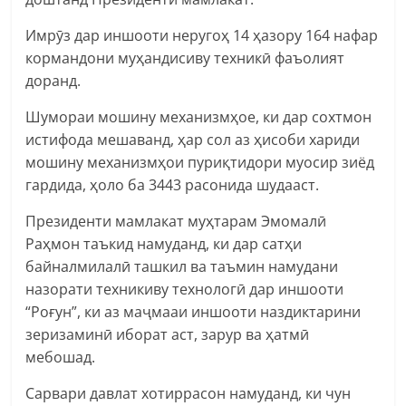
Имрӯз дар иншооти неругоҳ 14 ҳазору 164 нафар
кормандони муҳандисиву техникӣ фаъолият
доранд.
Шумораи мошину механизмҳое, ки дар сохтмон
истифода мешаванд, ҳар сол аз ҳисоби хариди
мошину механизмҳои пуриқтидори муосир зиёд
гардида, ҳоло ба 3443 расонида шудааст.
Президенти мамлакат муҳтарам Эмомалӣ
Раҳмон таъкид намуданд, ки дар сатҳи
байналмилалӣ ташкил ва таъмин намудани
назорати техникиву технологӣ дар иншооти
“Роғун”, ки аз маҷмааи иншооти наздиктарини
зеризаминӣ иборат аст, зарур ва ҳатмӣ
мебошад.
Сарвари давлат хотиррасон намуданд, ки чун