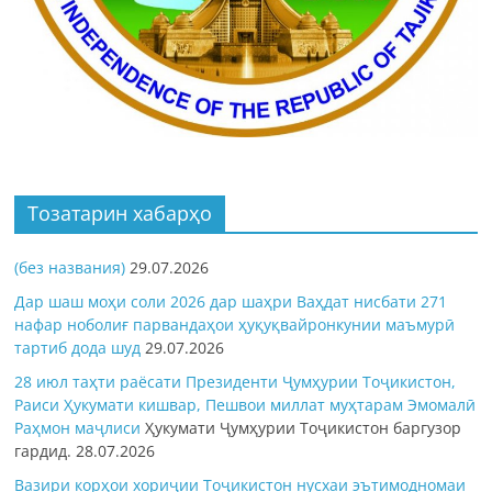
Тозатарин хабарҳо
(без названия)
29.07.2026
Дар шаш моҳи соли 2026 дар шаҳри Ваҳдат нисбати 271
нафар ноболиғ парвандаҳои ҳуқуқвайронкунии маъмурӣ
тартиб дода шуд
29.07.2026
28 июл таҳти раёсати Президенти Ҷумҳурии Тоҷикистон,
Раиси Ҳукумати кишвар, Пешвои миллат муҳтарам Эмомалӣ
Раҳмон
маҷлиси
Ҳукумати Ҷумҳурии Тоҷикистон баргузор
гардид.
28.07.2026
Вазири корҳои хориҷии Тоҷикистон нусхаи эътимодномаи