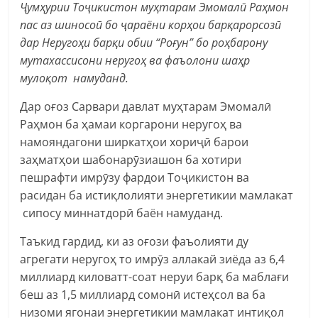
Ҷумҳурии Тоҷикистон муҳтарам Эмомалӣ Раҳмон
пас аз шиносоӣ бо ҷараёни корҳои барқарорсозӣ
дар Неругоҳи барқи обии “Роғун” бо роҳбарону
мутахассисони неругоҳ ва фаъолони шаҳр
мулоқот намуданд.
Дар оғоз Сарвари давлат муҳтарам Эмомалӣ
Раҳмон ба ҳамаи коргарони неругоҳ ва
намояндагони ширкатҳои хориҷӣ барои
заҳматҳои шабонарӯзиашон ба хотири
пешрафти имрӯзу фардои Тоҷикистон ва
расидан ба истиқлолияти энергетикии мамлакат
сипосу миннатдорӣ баён намуданд.
Таъкид гардид, ки аз оғози фаъолияти ду
агрегати неругоҳ то имрӯз аллакай зиёда аз 6,4
миллиард киловатт-соат неруи барқ ба маблағи
беш аз 1,5 миллиард сомонӣ истеҳсол ва ба
низоми ягонаи энергетикии мамлакат интиқол