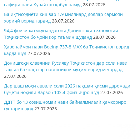
сафири нави Кувайтро қабул намуд
28.07.2026
Ба иқтисодиёти кишвар 1,9 миллиард доллар сармояи
хориҷӣ ворид гардид
28.07.2026
94,4 фоизи хатмкунандагони Донишгоҳи технологии
Тоҷикистон бо ҷойи кор таъмин шуданд
28.07.2026
Ҳавопаймои нави Boeing 737-8 MAX ба Тоҷикистон ворид
карда шуд
27.07.2026
Донишгоҳи славянии Русияву Тоҷикистон дар соли нави
таҳсил бо як қатор навгониҳои муҳим ворид мегардад
27.07.2026
Дар шаш моҳи аввали соли 2026 нақшаи қисми даромади
буҷети ноҳияи Варзоб 103,4 фоиз иҷро шуд
27.07.2026
ДДТТ бо 13 созишномаи нави байналмилалӣ ҳамкориро
густариш дод
27.07.2026