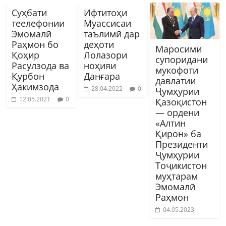
Суҳбати
Ифтитоҳи
теелефонии
Муассисаи
Эмомалӣ
таълимӣ дар
Раҳмон бо
деҳоти
Маросими
Қоҳир
Лолазори
супоридани
Расулзода ва
ноҳияи
мукофоти
Қурбон
Данғара
давлатии
Ҳакимзода
28.04.2022
0
Ҷумҳурии
12.05.2021
0
Қазоқистон
— ордени
«Алтин
Қирон» ба
Президенти
Ҷумҳурии
Тоҷикистон
муҳтарам
Эмомалӣ
Раҳмон
04.05.2023