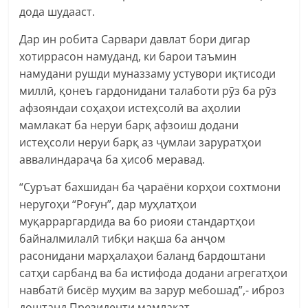
дода шудааст.
Дар ин робита Сарвари давлат бори дигар
хотиррасон намуданд, ки барои таъмин
намудани рушди муназзаму устувори иқтисоди
миллӣ, қонеъ гардонидани талаботи рӯз ба рӯз
афзояндаи соҳаҳои истеҳсолӣ ва аҳолии
мамлакат ба неруи барқ афзоиш додани
истеҳсоли неруи барқ аз ҷумлаи заруратҳои
аввалиндараҷа ба ҳисоб меравад.
“Суръат бахшидан ба ҷараёни корҳои сохтмони
неругоҳи “Роғун”, дар муҳлатҳои
муқарраргардида ва бо риояи стандартҳои
байналмилалӣ тибқи нақша ба анҷом
расонидани марҳалаҳои баланд бардоштани
сатҳи сарбанд ва ба истифода додани агрегатҳои
навбатӣ бисёр муҳим ва зарур мебошад”,- иброз
доштанд Президенти мамлакат.