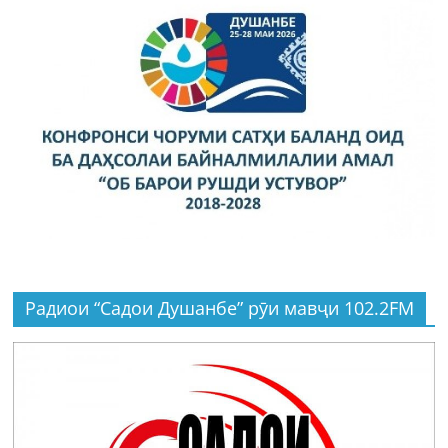
Радиои “Садои Душанбе” рӯи мавҷи 102.2FM