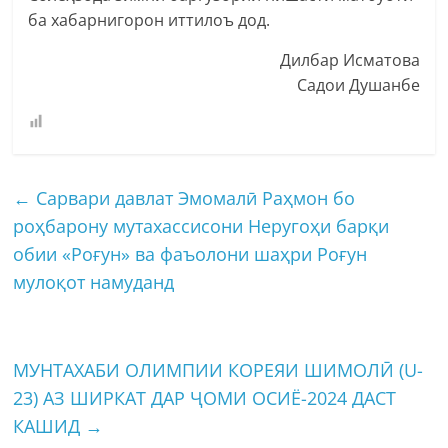
ба хабарнигорон иттилоъ дод.
Дилбар Исматова
Садои Душанбе
←
Сарвари давлат Эмомалӣ Раҳмон бо
роҳбарону мутахассисони Неругоҳи барқи
обии «Роғун» ва фаъолони шаҳри Роғун
мулоқот намуданд
МУНТАХАБИ ОЛИМПИИ КОРЕЯИ ШИМОЛӢ (U-
23) АЗ ШИРКАТ ДАР ҶОМИ ОСИЁ-2024 ДАСТ
КАШИД
→