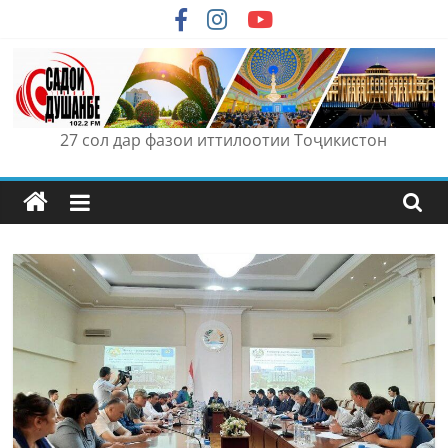
Skip
to
content
27 сол дар фазои иттилоотии Тоҷикистон