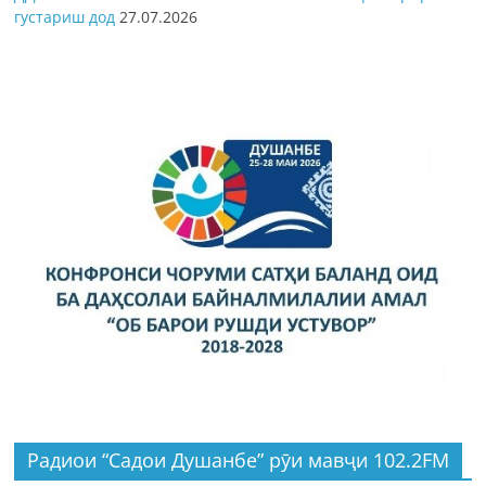
густариш дод
27.07.2026
Радиои “Садои Душанбе” рӯи мавҷи 102.2FM