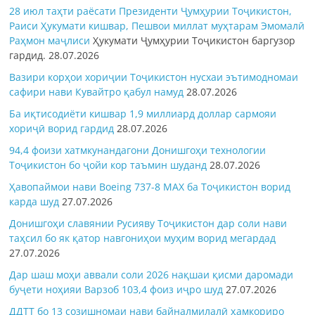
28 июл таҳти раёсати Президенти Ҷумҳурии Тоҷикистон,
Раиси Ҳукумати кишвар, Пешвои миллат муҳтарам Эмомалӣ
Раҳмон
маҷлиси
Ҳукумати Ҷумҳурии Тоҷикистон баргузор
гардид.
28.07.2026
Вазири корҳои хориҷии Тоҷикистон нусхаи эътимодномаи
сафири нави Кувайтро қабул намуд
28.07.2026
Ба иқтисодиёти кишвар 1,9 миллиард доллар сармояи
хориҷӣ ворид гардид
28.07.2026
94,4 фоизи хатмкунандагони Донишгоҳи технологии
Тоҷикистон бо ҷойи кор таъмин шуданд
28.07.2026
Ҳавопаймои нави Boeing 737-8 MAX ба Тоҷикистон ворид
карда шуд
27.07.2026
Донишгоҳи славянии Русияву Тоҷикистон дар соли нави
таҳсил бо як қатор навгониҳои муҳим ворид мегардад
27.07.2026
Дар шаш моҳи аввали соли 2026 нақшаи қисми даромади
буҷети ноҳияи Варзоб 103,4 фоиз иҷро шуд
27.07.2026
ДДТТ бо 13 созишномаи нави байналмилалӣ ҳамкориро