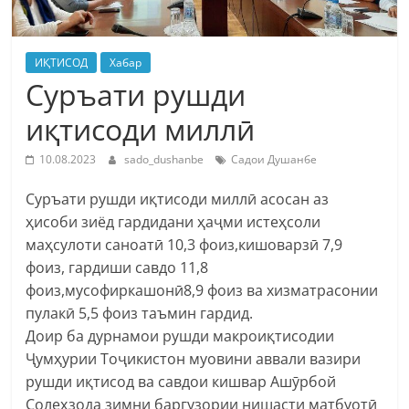
ИҚТИСОД
Хабар
Суръати рушди
иқтисоди миллӣ
10.08.2023
sado_dushanbe
Садои Душанбе
Суръати рушди иқтисоди миллӣ асосан аз
ҳисоби зиёд гардидани ҳаҷми истеҳсоли
маҳсулоти саноатӣ 10,3 фоиз,кишоварзӣ 7,9
фоиз, гардиши савдо 11,8
фоиз,мусофиркашонӣ8,9 фоиз ва хизматрасонии
пулакӣ 5,5 фоиз таъмин гардид.
Доир ба дурнамои рушди макроиқтисодии
Ҷумҳурии Тоҷикистон муовини аввали вазири
рушди иқтисод ва савдои кишвар Ашӯрбой
Солеҳзода зимни баргузории нишасти матбуотӣ