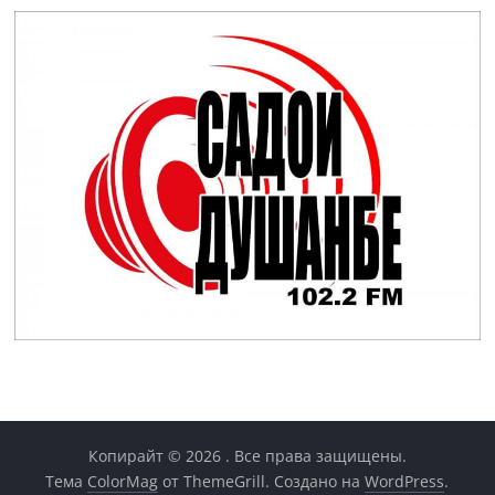
Копирайт © 2026
. Все права защищены.
Тема
ColorMag
от ThemeGrill. Создано на
WordPress
.