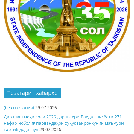
Тозатарин хабарҳо
(без названия)
29.07.2026
Дар шаш моҳи соли 2026 дар шаҳри Ваҳдат нисбати 271
нафар ноболиғ парвандаҳои ҳуқуқвайронкунии маъмурӣ
тартиб дода шуд
29.07.2026