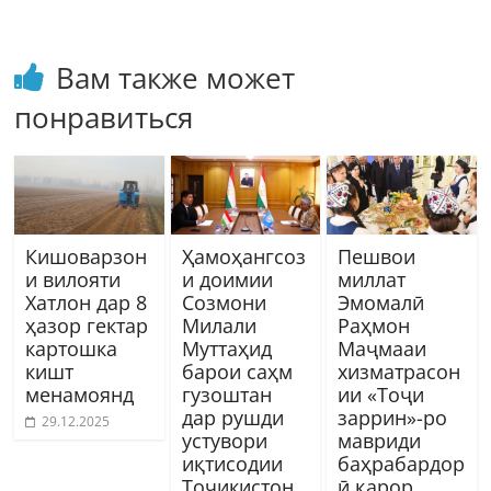
Вам также может
понравиться
Кишоварзон
Ҳамоҳангсоз
Пешвои
и вилояти
и доимии
миллат
Хатлон дар 8
Созмони
Эмомалӣ
ҳазор гектар
Милали
Раҳмон
картошка
Муттаҳид
Маҷмааи
кишт
барои саҳм
хизматрасон
менамоянд
гузоштан
ии «Тоҷи
дар рушди
заррин»-ро
29.12.2025
устувори
мавриди
иқтисодии
баҳрабардор
Тоҷикистон
ӣ қарор