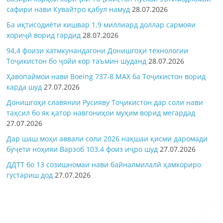
сафири нави Кувайтро қабул намуд
28.07.2026
Ба иқтисодиёти кишвар 1,9 миллиард доллар сармояи
хориҷӣ ворид гардид
28.07.2026
94,4 фоизи хатмкунандагони Донишгоҳи технологии
Тоҷикистон бо ҷойи кор таъмин шуданд
28.07.2026
Ҳавопаймои нави Boeing 737-8 MAX ба Тоҷикистон ворид
карда шуд
27.07.2026
Донишгоҳи славянии Русияву Тоҷикистон дар соли нави
таҳсил бо як қатор навгониҳои муҳим ворид мегардад
27.07.2026
Дар шаш моҳи аввали соли 2026 нақшаи қисми даромади
буҷети ноҳияи Варзоб 103,4 фоиз иҷро шуд
27.07.2026
ДДТТ бо 13 созишномаи нави байналмилалӣ ҳамкориро
густариш дод
27.07.2026