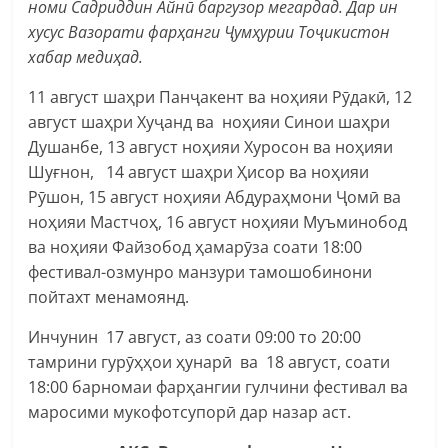
номи Садриддин Айнӣ баргузор мегардад. Дар ин
хусус Вазорати фарҳанги Ҷумҳурии Тоҷикистон
хабар медиҳад.
11 август шаҳри Панҷакент ва ноҳияи Рӯдакӣ, 12
август шаҳри Хуҷанд ва ноҳияи Синои шаҳри
Душанбе, 13 август ноҳияи Хуросон ва ноҳияи
Шуғнон, 14 август шаҳри Ҳисор ва ноҳияи
Рӯшон, 15 август ноҳияи Абдураҳмони Ҷомӣ ва
ноҳияи Мастчоҳ, 16 август ноҳияи Муъминобод
ва ноҳияи Файзобод ҳамарӯза соати 18:00
фестивал-озмунро манзури тамошобинони
пойтахт менамоянд.
Инчунин 17 август, аз соати 09:00 то 20:00
тамрини гурӯҳҳои ҳунарӣ ва 18 август, соати
18:00 барномаи фарҳангии гулчини фестивал ва
маросими мукофотсупорӣ дар назар аст.