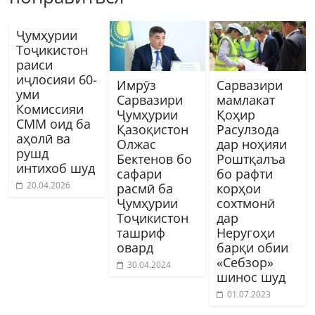
Ҷумҳурии
Тоҷикистон
раиси
иҷлосияи 60-
Имрӯз
Сарвазири
уми
Сарвазири
мамлакат
Комиссияи
Ҷумҳурии
Қоҳир
СММ оид ба
Қазоқистон
Расулзода
аҳолӣ ва
Олжас
дар ноҳияи
рушд
Бектенов бо
Роштқалъа
интихоб шуд
сафари
бо рафти
20.04.2026
расмӣ ба
корҳои
Ҷумҳурии
сохтмонӣ
Тоҷикистон
дар
ташриф
Неругоҳи
овард
барқи обии
«Себзор»
30.04.2024
шинос шуд
01.07.2023