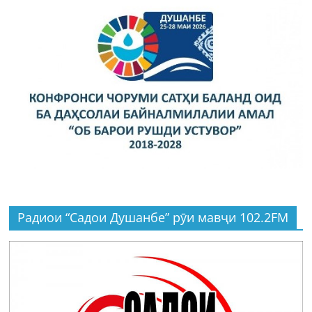
Радиои “Садои Душанбе” рӯи мавҷи 102.2FM