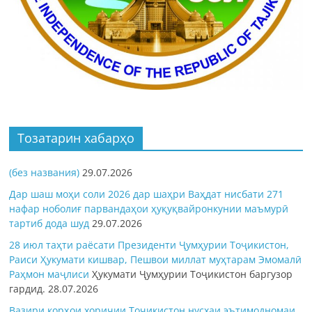
Тозатарин хабарҳо
(без названия)
29.07.2026
Дар шаш моҳи соли 2026 дар шаҳри Ваҳдат нисбати 271
нафар ноболиғ парвандаҳои ҳуқуқвайронкунии маъмурӣ
тартиб дода шуд
29.07.2026
28 июл таҳти раёсати Президенти Ҷумҳурии Тоҷикистон,
Раиси Ҳукумати кишвар, Пешвои миллат муҳтарам Эмомалӣ
Раҳмон
маҷлиси
Ҳукумати Ҷумҳурии Тоҷикистон баргузор
гардид.
28.07.2026
Вазири корҳои хориҷии Тоҷикистон нусхаи эътимодномаи