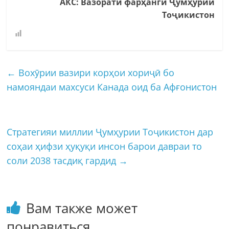
АКС: Вазорати фарҳанги Ҷумҳурии
Тоҷикистон
←
Вохӯрии вазири корҳои хориҷӣ бо
намояндаи махсуси Канада оид ба Афғонистон
Стратегияи миллии Ҷумҳурии Тоҷикистон дар
соҳаи ҳифзи ҳуқуқи инсон барои давраи то
соли 2038 тасдиқ гардид
→
Вам также может
понравиться