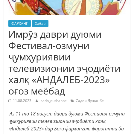
ФАРҲАНГ
Хабар
Имрӯз даври дуюми
Фестивал-озмуни
ҷумҳуриявии
телевизионии эҷодиёти
халқ «АНДАЛЕБ-2023»
оғоз меёбад
11.08.2023
sado_dushanbe
Садои Душанбе
Аз 11 то 18 август даври дуюми Фестивал-озмуни
ҷумҳуриявии телевизионии эҷодиёти халқ
«Андалеб-2023» дар Боғи фарҳангию фароғатии ба