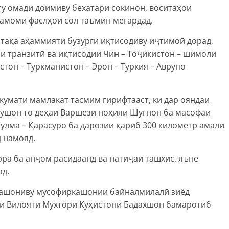
ту омади доимиву бехатари сокинон, воситаҳои
тамоми фаслҳои сол таъмин мегардад.
тақа аҳаммияти бузурги иқтисодиву иҷтимоӣ дорад,
ни транзитӣ ва иқтисодии Чин – Тоҷикистон – шимоли
стон – Туркманистон – Эрон – Туркия – Аврупо
кумати мамлакат тасмим гирифтааст, ки дар ояндаи
Рӯшон то деҳаи Варшези ноҳияи Шуғнон ба масофаи
Кулма – Қарасуро ба дарозии қариб 300 километр амалӣ
д намояд.
ра ба анҷом расидаанд ва натиҷаи ташхис, яъне
ад.
ркашониву мусофиркашонии байналмилалӣ зиёд
ии Вилояти Мухтори Кӯҳистони Бадахшон бамаротиб