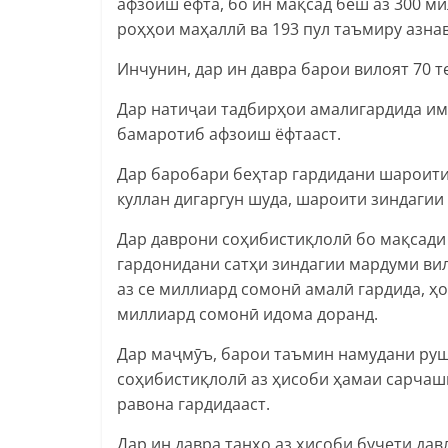
афзоиш ёфта, бо ин мақсад беш аз 300 м
роҳҳои маҳаллӣ ва 193 пул таъмиру азнав
Инчунин, дар ин давра барои вилоят 70 т
Дар натиҷаи тадбирҳои амалигардида и
бамаротиб афзоиш ёфтааст.
Дар баробари беҳтар гардидани шароити
куллан дигаргун шуда, шароити зиндагии 
Дар даврони соҳибистиқлолӣ бо мақсади
гардонидани сатҳи зиндагии мардуми вил
аз се миллиард сомонӣ амалӣ гардида, ҳо
миллиард сомонӣ идома доранд.
Дар маҷмӯъ, барои таъмин намудани руш
соҳибистиқлолӣ аз ҳисоби ҳамаи сарчаш
равона гардидааст.
Дар ин давра танҳо аз ҳисоби буҷети дав