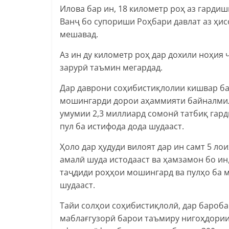
Илова бар ин, 18 километр роҳ аз гарди
Ванҷ бо супориши Роҳбари давлат аз ҳис
мешавад.
Аз ин ду километр роҳ дар дохили ноҳия 
зарурӣ таъмин мегардад.
Дар даврони соҳибистиқлолии кишвар ба
мошингарди дорои аҳаммияти байналмил
умумии 2,3 миллиард сомонӣ татбиқ гарди
пул ба истифода дода шудааст.
Ҳоло дар ҳудуди вилоят дар ин самт 5 ло
амалӣ шуда истодааст ва ҳамзамон бо ин
таҷдиди роҳҳои мошингард ва пулҳо ба 
шудааст.
Тайи солҳои соҳибистиқлолӣ, дар бароба
маблағгузорӣ барои таъмиру нигоҳдории