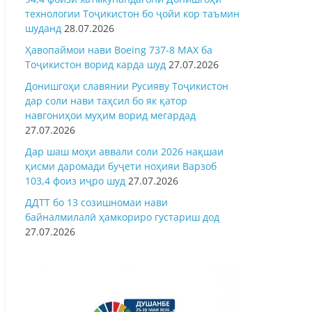
технологии Тоҷикистон бо ҷойи кор таъмин
шуданд
28.07.2026
Ҳавопаймои нави Boeing 737-8 MAX ба
Тоҷикистон ворид карда шуд
27.07.2026
Донишгоҳи славянии Русияву Тоҷикистон
дар соли нави таҳсил бо як қатор
навгониҳои муҳим ворид мегардад
27.07.2026
Дар шаш моҳи аввали соли 2026 нақшаи
қисми даромади буҷети ноҳияи Варзоб
103,4 фоиз иҷро шуд
27.07.2026
ДДТТ бо 13 созишномаи нави
байналмилалӣ ҳамкориро густариш дод
27.07.2026