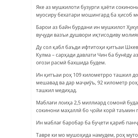
Яке аз мушкилоти бузурги ҳаёти сокинон
муосиру бехатари мошингард ба ҳисоб м
Барои аз байн бурдани ин мушкилот Ҳуку
вуҷуди вазъи душвори иқтисодиву молия
Ду сол қабл баъди ифтитоҳи қитъаи Шкев
Кулма – сарҳади давлати Чин ба бунёду 
оғози расмӣ бахшида будем.
Ин қитъаи роҳ 109 километрро ташкил до
мешавад ва дар маҷмӯъ, 92 километр ро
ташкил медиҳад.
Маблағи лоиҳа 2,5 миллиард сомонӣ буда
сокинони маҳаллӣ бо ҷойи корӣ таъмин 
Ин маблағ баробар ба буҷети қариб пан
Тавре ки мо мушоҳида намудем, роҳ мут