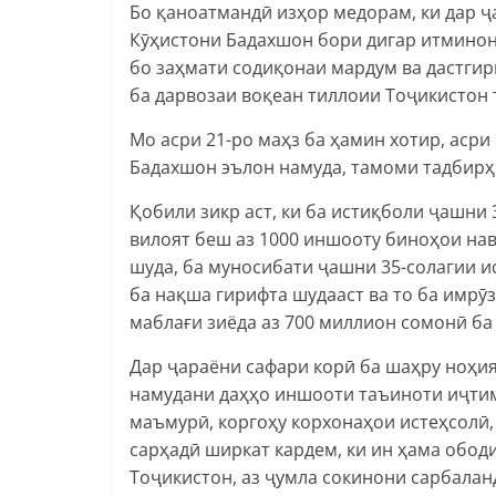
Бо қаноатмандӣ изҳор медорам, ки дар ҷ
Кӯҳистони Бадахшон бори дигар итминон
бо заҳмати содиқонаи мардум ва дастгири
ба дарвозаи воқеан тиллоии Тоҷикистон 
Мо асри 21-ро маҳз ба ҳамин хотир, аср
Бадахшон эълон намуда, тамоми тадбирҳ
Қобили зикр аст, ки ба истиқболи ҷашни
вилоят беш аз 1000 иншооту биноҳои нав
шуда, ба муносибати ҷашни 35-солагии и
ба нақша гирифта шудааст ва то ба имрӯ
маблағи зиёда аз 700 миллион сомонӣ ба
Дар ҷараёни сафари корӣ ба шаҳру ноҳи
намудани даҳҳо иншооти таъиноти иҷтим
маъмурӣ, коргоҳу корхонаҳои истеҳсолӣ
сарҳадӣ ширкат кардем, ки ин ҳама обод
Тоҷикистон, аз ҷумла сокинони сарбала