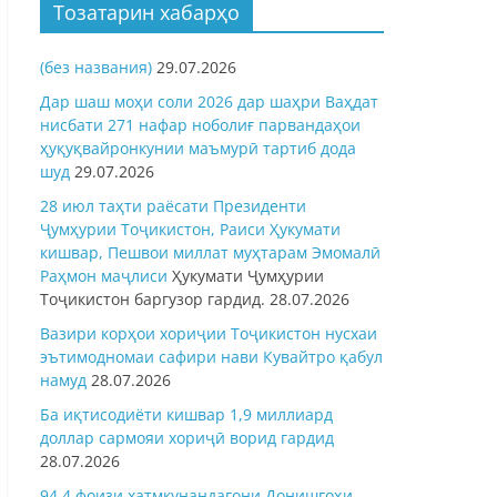
Тозатарин хабарҳо
(без названия)
29.07.2026
Дар шаш моҳи соли 2026 дар шаҳри Ваҳдат
нисбати 271 нафар ноболиғ парвандаҳои
ҳуқуқвайронкунии маъмурӣ тартиб дода
шуд
29.07.2026
28 июл таҳти раёсати Президенти
Ҷумҳурии Тоҷикистон, Раиси Ҳукумати
кишвар, Пешвои миллат муҳтарам Эмомалӣ
Раҳмон
маҷлиси
Ҳукумати Ҷумҳурии
Тоҷикистон баргузор гардид.
28.07.2026
Вазири корҳои хориҷии Тоҷикистон нусхаи
эътимодномаи сафири нави Кувайтро қабул
намуд
28.07.2026
Ба иқтисодиёти кишвар 1,9 миллиард
доллар сармояи хориҷӣ ворид гардид
28.07.2026
94,4 фоизи хатмкунандагони Донишгоҳи