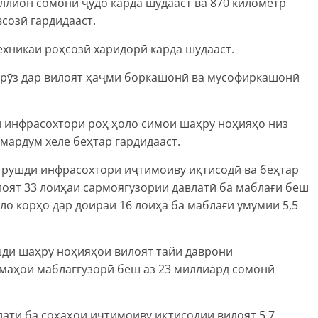
иллион сомонӣ ҷудо карда шудааст ва 870 километр
созӣ гардидааст.
ехникаи роҳсозӣ харидорӣ карда шудааст.
мрӯз дар вилоят ҳаҷми боркашонӣ ва мусофиркашонӣ
 инфрасохтори роҳ ҳоло симои шаҳру ноҳияҳо низ
мардум хеле беҳтар гардидааст.
 рушди инфрасохтори иҷтимоиву иқтисодӣ ва беҳтар
оят 33 лоиҳаи сармоягузории давлатӣ ба маблағи беш
ло корҳо дар доираи 16 лоиҳа ба маблағи умумии 5,5
ди шаҳру ноҳияҳои вилоят тайи даврони
маҳои маблағгузорӣ беш аз 23 миллиард сомонӣ
латӣ ба соҳаҳои иҷтимоиву иқтисодии вилоят 5,7