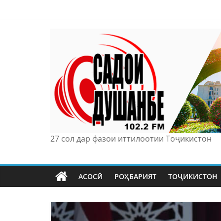
Skip
to
content
27 сол дар фазои иттилоотии Тоҷикистон
АСОСӢ
РОҲБАРИЯТ
ТОҶИКИСТОН