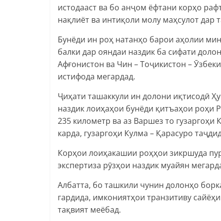
истодааст ва бо анҷом ёфтани корҳо раф
нақлиёт ва интиқоли молу маҳсулот дар 
Бунёди ин роҳ натанҳо барои аҳолии мин
балки дар ояндаи наздик ба сифати доло
Афғонистон ва Чин – Тоҷикистон – Ӯзбеки
истифода мегардад.
Ҷиҳати ташаккули ин долони иқтисодӣ Ҳу
наздик лоиҳаҳои бунёди қитъаҳои роҳи 
235 километр ва аз Варшез то гузаргоҳи 
карда, гузаргоҳи Кулма – Қарасуро таҷди
Корҳои лоиҳакашии роҳҳои зикршуда пур
экспертиза рӯзҳои наздик муайян мегард
Албатта, бо ташкили чунин долонҳо бо
гардида, имкониятҳои транзитиву сайёҳ
тақвият меёбад.