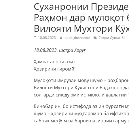
Суханронии Президе
Раҳмон дар мулоқот
Вилояти Мухтори Кӯ
18.08.2023
sado_dushanbe
Садои Душанбе
18.08.2023, шаҳри Хоруғ
Ҳамватанони азиз!
Ҳозирини гиромӣ!
Мулоқоти имрӯзаи мову шумо – роҳбаро
Вилояти Мухтори Кӯҳистони Бадахшон да
солгарди сиюдуюми истиқлоли давлатии 
Бинобар ин, бо истифода аз ин фурсати 
шумо – ҳозирини муҳтарамро ба ифтихор
табрик мегӯям ва барои пазироии гарму