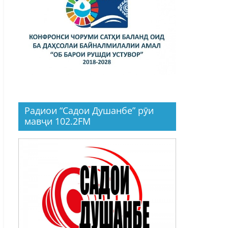
Радиои “Садои Душанбе” рӯи
мавҷи 102.2FM