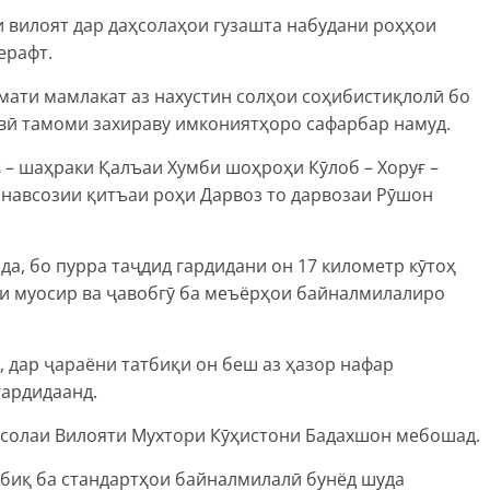
и вилоят дар даҳсолаҳои гузашта набудани роҳҳои
ерафт.
мати мамлакат аз нахустин солҳои соҳибистиқлолӣ бо
вӣ тамоми захираву имкониятҳоро сафарбар намуд.
 – шаҳраки Қалъаи Хумби шоҳроҳи Кӯлоб – Хоруғ –
азнавсозии қитъаи роҳи Дарвоз то дарвозаи Рӯшон
да, бо пурра таҷдид гардидани он 17 километр кӯтоҳ
ҳи муосир ва ҷавобгӯ ба меъёрҳои байналмилалиро
, дар ҷараёни татбиқи он беш аз ҳазор нафар
гардидаанд.
ҷсолаи Вилояти Мухтори Кӯҳистони Бадахшон мебошад.
обиқ ба стандартҳои байналмилалӣ бунёд шуда