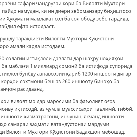
араёни сафари чандрӯзаи корӣ ба Вилояти Мухтори
 пайдо намудам, ки ин диёри зебоманзару биҳиштосо
и Ҳукумати мамлакат сол ба сол ободу зебо гардида,
табдил ёфта истодааст.
и рушду тараққиёти Вилояти Мухтори Кӯҳистони
оро амалӣ карда истодаем.
 30-солагии истиқлоли давлатӣ дар шаҳру ноҳияҳои
 ба маблағи 1 миллиард сомонӣ ба истифода супорида
стиқлол бунёду азнавсозии қариб 1200 иншооти дигар
з корҳои сохтмони беш аз 260 иншооту биноҳо ба
 анҷом расидаанд.
яҳои вилоят мо дар маросими ба фаъолият оғоз
оиву иқтисодӣ, аз ҷумла муассисаҳои таълимӣ, тиббӣ,
, иншооти хизматрасонӣ, инчунин, якчанд иншооти
иҳо самараи заҳмати ватандӯстонаи мардуми
нди Вилояти Мухтори Кӯҳистони Бадахшон мебошад.