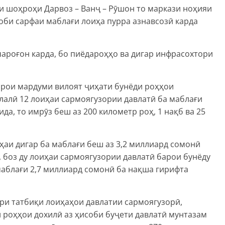
ши шоҳроҳи Дарвоз – Ванҷ – Рӯшон то маркази ноҳияи
оби сарфаи маблағи лоиҳа пурра азнавсозӣ карда
чароғон карда, бо пиёдароҳҳо ва дигар инфрасохтори
рои мардуми вилоят ҷиҳати бунёди роҳҳои
алӣ 12 лоиҳаи сармоягузории давлатӣ ба маблағи
да, то имрӯз беш аз 200 километр роҳ, 1 нақб ва 25
иҳаи дигар ба маблағи беш аз 3,2 миллиард сомонӣ
, боз ду лоиҳаи сармоягузории давлатӣ барои бунёду
маблағи 2,7 миллиард сомонӣ ба нақша гирифта
ри татбиқи лоиҳаҳои давлатии сармоягузорӣ,
 роҳҳои дохилӣ аз ҳисоби буҷети давлатӣ мунтазам