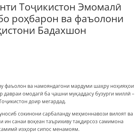
нти Тоҷикистон Эмомалӣ
 бо роҳбарон ва фаъолони
ҳистони Бадахшон
ну фаъолон ва намояндагони мардуми шаҳру ноҳияҳои
р давраи омодагӣ ба ҷашни муқаддасу бузурги миллӣ –
Тоҷикистон доир мегардад.
муносиб сокинони сарбаланду меҳмоннавози вилоят ва
и ин санаи воқеан таърихиву тақдирсоз самимона
 самимӣ изҳори сипос менамоям.