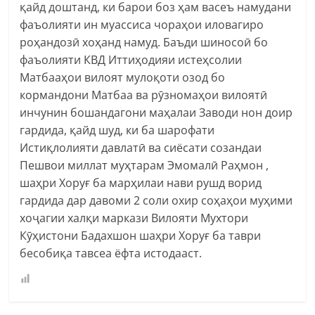
қайд доштанд, ки барои боз ҳам васеъ намудани
фаъолияти ин муассиса чораҳои иловагиро
роҳандозӣ хоҳанд намуд. Баъди шиносоӣ бо
фаъолияти КВД Иттиҳодияи истеҳсолии
Матбааҳои вилоят мулоқоти озод бо
кормандони Матбаа ва рӯзномаҳои вилоятӣ
инчунин бошандагони маҳалаи Заводи нон доир
гардида, қайд шуд, ки ба шарофати
Истиқлолияти давлатӣ ва сиёсати созандаи
Пешвои миллат муҳтарам Эмомалӣ Раҳмон ,
шаҳри Хоруғ ба марҳилаи нави рушд ворид
гардида дар давоми 2 соли охир соҳаҳои муҳими
хоҷагии халқи маркази Вилояти Мухтори
Кӯҳистони Бадахшон шаҳри Хоруғ ба таври
бесобиқа тавсеа ёфта истодааст.