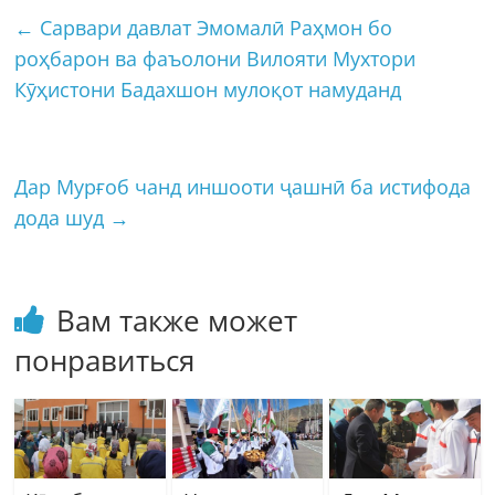
←
Сарвари давлат Эмомалӣ Раҳмон бо
роҳбарон ва фаъолони Вилояти Мухтори
Кӯҳистони Бадахшон мулоқот намуданд
Дар Мурғоб чанд иншооти ҷашнӣ ба истифода
дода шуд
→
Вам также может
понравиться