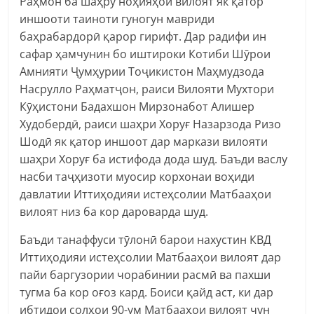
Раҳмон ба шаҳру ноҳияҳои вилоят як қатор
иншооти таиноти гуногун мавриди
баҳрабардорӣ қарор гирифт. Дар радифи ин
сафар ҳамчунин бо иштироки Котиби Шӯрои
Амнияти Ҷумҳурии Тоҷикистон Маҳмудзода
Насрулло Раҳматҷон, раиси Вилояти Мухтори
Кӯҳистони Бадахшон Мирзонабот Алишер
Худобердӣ, раиси шаҳри Хоруғ Назарзода Ризо
Шодӣ як қатор иншоот дар маркази вилояти
шаҳри Хоруғ ба истифода дода шуд. Баъди васлу
насби таҷҳизоти муосир корхонаи воҳиди
давлатии Иттиҳодияи истеҳсолии Матбааҳои
вилоят низ ба кор дароварда шуд.
Баъди танаффуси тӯлонӣ барои нахустин КВД
Иттиҳодияи истеҳсолии Матбааҳои вилоят дар
пайи баргузории чорабинии расмӣ ва пахши
тугма ба кор оғоз кард. Боиси қайд аст, ки дар
ибтидои солҳои 90-ум Матбааҳои вилоят чун