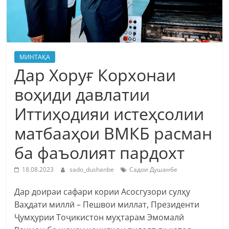
МИНТАҚА
Дар Хоруғ Корхонаи
воҳиди давлатии
Иттиҳодияи истеҳсолии
матбааҳои ВМКБ расман
ба фаъолият пардохт
18.08.2023
sado_dushanbe
Садои Душанбе
Дар доираи сафари кории Асосгузори сулҳу
Ваҳдати миллӣ – Пешвои миллат, Президенти
Ҷумҳурии Тоҷикистон муҳтарам Эмомалӣ