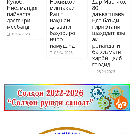
Кӯлоб.
Ноҳияҳои
Дар Мастчоҳ
Ниёзмандон
минтақаи
80
пайваста
Рашт
даъватшава
дастгирӣ
нақшаи
нда баъди
меёбанд
даъвати
гирифтани
баҳориро
шаҳодатном
19.04.2023
иҷро
аи
намуданд
ронандагӣ
ба хизмати
02.04.2026
ҳарбӣ ҷалб
гардид
03.04.2023