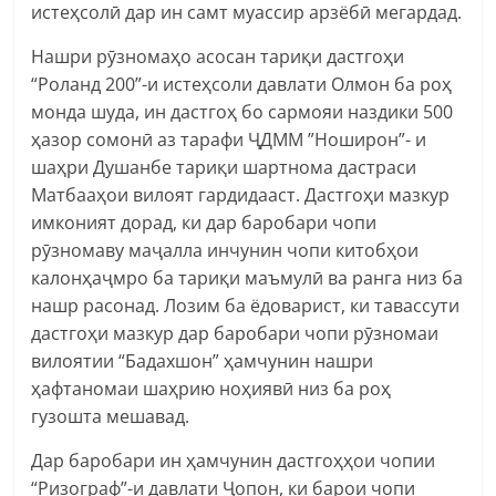
истеҳсолӣ дар ин самт муассир арзёбӣ мегардад.
Нашри рӯзномаҳо асосан тариқи дастгоҳи
“Роланд 200”-и истеҳсоли давлати Олмон ба роҳ
монда шуда, ин дастгоҳ бо сармояи наздики 500
ҳазор сомонӣ аз тарафи ҶДММ ”Ноширон”- и
шаҳри Душанбе тариқи шартнома дастраси
Матбааҳои вилоят гардидааст. Дастгоҳи мазкур
имконият дорад, ки дар баробари чопи
рӯзномаву маҷалла инчунин чопи китобҳои
калонҳаҷмро ба тариқи маъмулӣ ва ранга низ ба
нашр расонад. Лозим ба ёдоварист, ки тавассути
дастгоҳи мазкур дар баробари чопи рӯзномаи
вилоятии “Бадахшон” ҳамчунин нашри
ҳафтаномаи шаҳрию ноҳиявӣ низ ба роҳ
гузошта мешавад.
Дар баробари ин ҳамчунин дастгоҳҳои чопии
“Ризограф”-и давлати Ҷопон, ки барои чопи