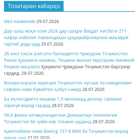
Тозатарин хабарҳо
(без названия)
29.07.2026
Дар шаш моҳи соли 2026 дар шаҳри Ваҳдат нисбати 271
нафар ноболиғ парвандаҳои ҳуқуқвайронкунии маъмурӣ
тартиб дода шуд
29.07.2026
28 июл таҳти раёсати Президенти Ҷумҳурии Тоҷикистон,
Раиси Ҳукумати кишвар, Пешвои миллат муҳтарам Эмомалӣ
Раҳмон
маҷлиси
Ҳукумати Ҷумҳурии Тоҷикистон баргузор
гардид.
28.07.2026
Вазири корҳои хориҷии Тоҷикистон нусхаи эътимодномаи
сафири нави Кувайтро қабул намуд
28.07.2026
Ба иқтисодиёти кишвар 1,9 миллиард доллар сармояи
хориҷӣ ворид гардид
28.07.2026
94,4 фоизи хатмкунандагони Донишгоҳи технологии
Тоҷикистон бо ҷойи кор таъмин шуданд
28.07.2026
Ҳавопаймои нави Boeing 737-8 MAX ба Тоҷикистон ворид
карда шуд
27.07.2026