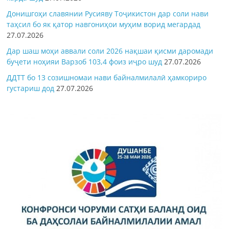
Донишгоҳи славянии Русияву Тоҷикистон дар соли нави
таҳсил бо як қатор навгониҳои муҳим ворид мегардад
27.07.2026
Дар шаш моҳи аввали соли 2026 нақшаи қисми даромади
буҷети ноҳияи Варзоб 103,4 фоиз иҷро шуд
27.07.2026
ДДТТ бо 13 созишномаи нави байналмилалӣ ҳамкориро
густариш дод
27.07.2026