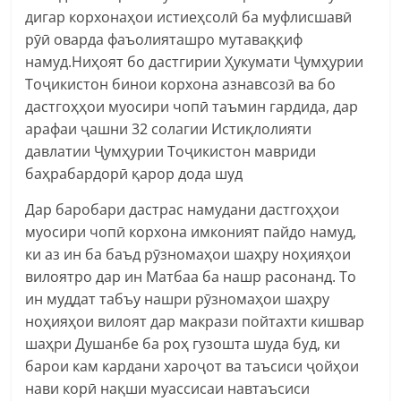
дигар корхонаҳои истиеҳсолӣ ба муфлисшавӣ
рӯӣ оварда фаъолияташро мутаваққиф
намуд.Ниҳоят бо дастгирии Ҳукумати Ҷумҳурии
Тоҷикистон бинои корхона азнавсозӣ ва бо
дастгоҳҳои муосири чопӣ таъмин гардида, дар
арафаи ҷашни 32 солагии Истиқлолияти
давлатии Ҷумҳурии Тоҷикистон мавриди
баҳрабардорӣ қарор дода шуд
Дар баробари дастрас намудани дастгоҳҳои
муосири чопӣ корхона имконият пайдо намуд,
ки аз ин ба баъд рӯзномаҳои шаҳру ноҳияҳои
вилоятро дар ин Матбаа ба нашр расонанд. То
ин муддат табъу нашри рӯзномаҳои шаҳру
ноҳияҳои вилоят дар макрази пойтахти кишвар
шаҳри Душанбе ба роҳ гузошта шуда буд, ки
барои кам кардани хароҷот ва таъсиси ҷойҳои
нави корӣ нақши муассисаи навтаъсиси