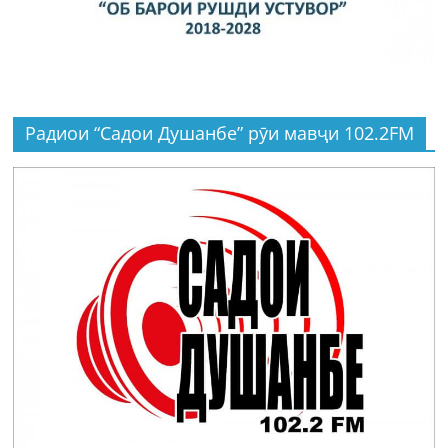
Радиои “Садои Душанбе” рӯи мавҷи 102.2FM