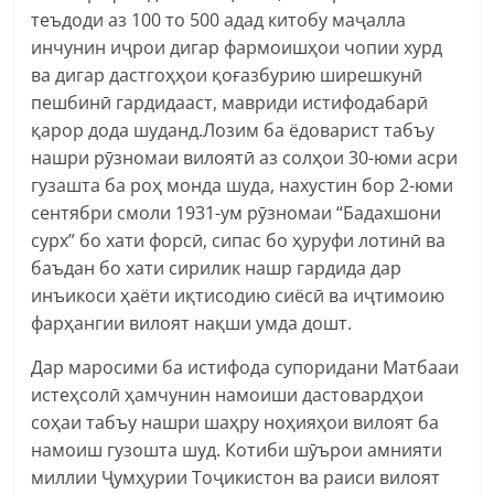
теъдоди аз 100 то 500 адад китобу маҷалла
инчунин иҷрои дигар фармоишҳои чопии хурд
ва дигар дастгоҳҳои қоғазбурию ширешкунӣ
пешбинӣ гардидааст, мавриди истифодабарӣ
қарор дода шуданд.Лозим ба ёдоварист табъу
нашри рӯзномаи вилоятӣ аз солҳои 30-юми асри
гузашта ба роҳ монда шуда, нахустин бор 2-юми
сентябри смоли 1931-ум рӯзномаи “Бадахшони
сурх” бо хати форсӣ, сипас бо ҳуруфи лотинӣ ва
баъдан бо хати сирилик нашр гардида дар
инъикоси ҳаёти иқтисодию сиёсӣ ва иҷтимоию
фарҳангии вилоят нақши умда дошт.
Дар маросими ба истифода супоридани Матбааи
истеҳсолӣ ҳамчунин намоиши дастовардҳои
соҳаи табъу нашри шаҳру ноҳияҳои вилоят ба
намоиш гузошта шуд. Котиби шӯърои амнияти
миллии Ҷумҳурии Тоҷикистон ва раиси вилоят