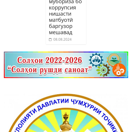
мубориза бо
коррупсия
нишасти
матбуотӣ
баргузор
мешавад
08.08.2024