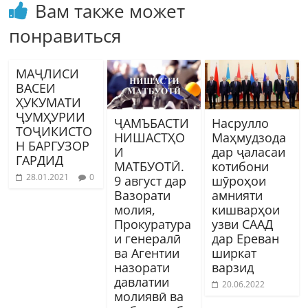
Вам также может
понравиться
МАҶЛИСИ
ВАСЕИ
ҲУКУМАТИ
ҶУМҲУРИИ
ҶАМЪБАСТИ
Насрулло
ТОҶИКИСТО
НИШАСТҲО
Маҳмудзода
Н БАРГУЗОР
И
дар ҷаласаи
ГАРДИД
МАТБУОТӢ.
котибони
28.01.2021
0
9 август дар
шӯроҳои
Вазорати
амнияти
молия,
кишварҳои
Прокуратура
узви СААД
и генералӣ
дар Ереван
ва Агентии
ширкат
назорати
варзид
давлатии
20.06.2022
молиявӣ ва