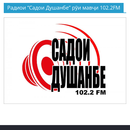
Радиои “Садои Душанбе” рӯи мавҷи 102.2FM