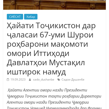
СИЁСАТ
Хабар
Ҳайати Тоҷикистон дар
ҷаласаи 67-уми Шурои
роҳбарони мақомоти
омори Иттиҳоди
Давлатҳои Мустақил
иштирок намуд
19.09.2023
sado_dushanbe
Садои Душанбе
Ҳайати Агентии омори назди Президенти
Ҷумҳурии Тоҷикистон таҳти роҳбарии Директори
Агентии омори назди Президенти Ҷумҳурии
Тоҷикистон Ҷамшед Нурмуҳаммадзода дар Форуми