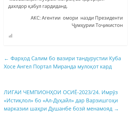
дахлдор қабул гардиданд.
АКС: Агентии омори назди Президенти
Ҷумҳурии Тоҷикистон
←
Фарҳод Салим бо вазири тандурустии Куба
Хосе Ангел Портал Миранда мулоқот кард
ЛИГАИ ЧЕМПИОНҲОИ ОСИЁ-2023/24. Имрӯз
«Истиқлол» бо «Ал-Дуҳайл» дар Варзишгоҳи
марказии шаҳри Душанбе бозӣ менамояд
→