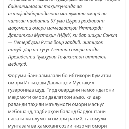
байналмилалии таҳиякунанда ва
истифодабарандагони маълумоти оморӣ ва
ҷаласаи навбатии 67-уми Шурои роҳбарони
мақомоти омори мамлакатҳои Иттиҳоди
Давлатҳои Мустақил /ИДМ/, ки дар шаҳри Санкт
— Петербурги Русия доир гардид, иштирок
намуд. Дар ин хусус Агентии омори назди
Президенти Ҷумҳурии Тоҷикистон иттилоъ
медиҳад.
Форуми байналмилалӣ бо ибтикори Кумитаи
омори Иттиҳоди Давлатҳои Мустақил
гузаронида шуд. Гирд овардани намояндагони
мақомоти омори давлатҳои аъзо, ки дар
раванди таҳияи маълумоти оморӣ масъул
мебошанд, тадбирҳои баланд бардоштани
сифати маълумоти омори расмӣ, такомули
мунтазам ва ҳамоҳангсозии низоми омори