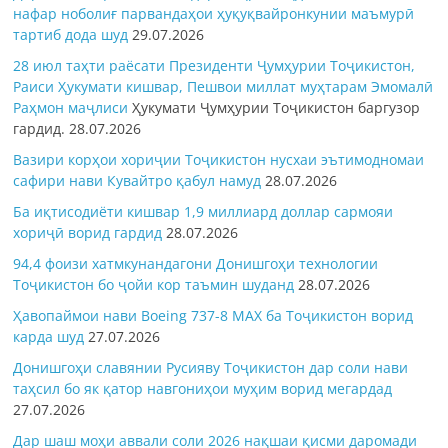
нафар ноболиғ парвандаҳои ҳуқуқвайронкунии маъмурӣ
тартиб дода шуд
29.07.2026
28 июл таҳти раёсати Президенти Ҷумҳурии Тоҷикистон,
Раиси Ҳукумати кишвар, Пешвои миллат муҳтарам Эмомалӣ
Раҳмон
маҷлиси
Ҳукумати Ҷумҳурии Тоҷикистон баргузор
гардид.
28.07.2026
Вазири корҳои хориҷии Тоҷикистон нусхаи эътимодномаи
сафири нави Кувайтро қабул намуд
28.07.2026
Ба иқтисодиёти кишвар 1,9 миллиард доллар сармояи
хориҷӣ ворид гардид
28.07.2026
94,4 фоизи хатмкунандагони Донишгоҳи технологии
Тоҷикистон бо ҷойи кор таъмин шуданд
28.07.2026
Ҳавопаймои нави Boeing 737-8 MAX ба Тоҷикистон ворид
карда шуд
27.07.2026
Донишгоҳи славянии Русияву Тоҷикистон дар соли нави
таҳсил бо як қатор навгониҳои муҳим ворид мегардад
27.07.2026
Дар шаш моҳи аввали соли 2026 нақшаи қисми даромади