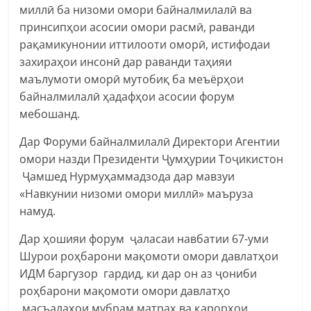
миллӣ ба низоми омори байналмилалӣ ва
принсипҳои асосии омори расмӣ, раванди
рақамикунонии иттилооти оморӣ, истифодаи
захираҳои инсонӣ дар раванди таҳияи
маълумоти оморӣ мутобиқ ба меъёрҳои
байналмилалӣ ҳадафҳои асосии форум
мебошанд.
Дар Форуми байналмилалӣ Директори Агентии
омори назди Президенти Ҷумҳурии Тоҷикистон
Ҷамшед Нурмуҳаммадзода дар мавзуи
«Навкунии низоми омори миллӣ» маъруза
намуд.
Дар ҳошияи форум ҷаласаи навбатии 67-уми
Шурои роҳбарони мақомоти омори давлатҳои
ИДМ баргузор гардид, ки дар он аз ҷониби
роҳбарони мақомоти омори давлатҳо
масъалаҳои мубрам матраҳ ва қарорҳои