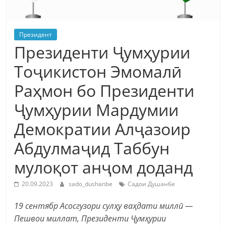
Президент
Президенти Ҷумҳурии
Тоҷикистон Эмомалӣ
Раҳмон бо Президенти
Ҷумҳурии Мардумии
Демократии Алҷазоир
Абдулмаҷид Таббун
мулоқот анҷом доданд
20.09.2023
sado_dushanbe
Садои Душанбе
19 сентябр Асосгузори сулҳу ваҳдати миллӣ —
Пешвои миллат, Президенти Ҷумҳурии