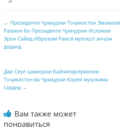
←
Президенти Ҷумҳурии Тоҷикистон Эмомалӣ
Раҳмон бо Президенти Ҷумҳурии Исломии
Эрон Сайид Иброҳим Раисӣ мулоқот анҷом
доданд
Дар Сеул ҳамкории байнипарлумонии
Тоҷикистон ва Ҷумҳурии Корея муҳокима
гардид
→
Вам также может
понравиться