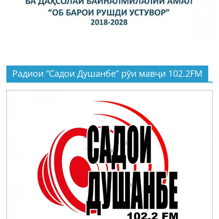
Радиои “Садои Душанбе” рӯи мавҷи 102.2FM