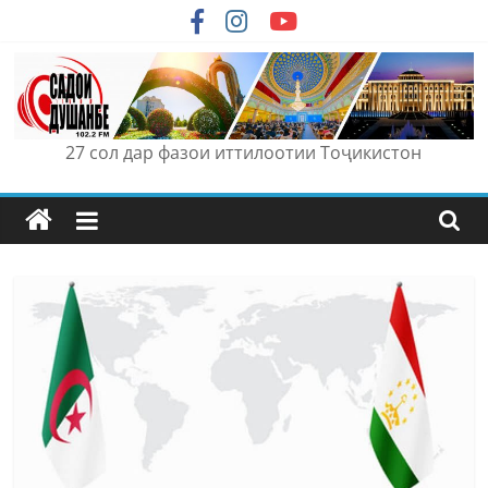
Skip
to
content
27 сол дар фазои иттилоотии Тоҷикистон