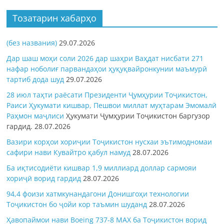
Тозатарин хабарҳо
(без названия)
29.07.2026
Дар шаш моҳи соли 2026 дар шаҳри Ваҳдат нисбати 271
нафар ноболиғ парвандаҳои ҳуқуқвайронкунии маъмурӣ
тартиб дода шуд
29.07.2026
28 июл таҳти раёсати Президенти Ҷумҳурии Тоҷикистон,
Раиси Ҳукумати кишвар, Пешвои миллат муҳтарам Эмомалӣ
Раҳмон
маҷлиси
Ҳукумати Ҷумҳурии Тоҷикистон баргузор
гардид.
28.07.2026
Вазири корҳои хориҷии Тоҷикистон нусхаи эътимодномаи
сафири нави Кувайтро қабул намуд
28.07.2026
Ба иқтисодиёти кишвар 1,9 миллиард доллар сармояи
хориҷӣ ворид гардид
28.07.2026
94,4 фоизи хатмкунандагони Донишгоҳи технологии
Тоҷикистон бо ҷойи кор таъмин шуданд
28.07.2026
Ҳавопаймои нави Boeing 737-8 MAX ба Тоҷикистон ворид