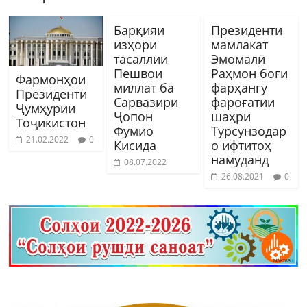
Барқияи
Президенти
изҳори
мамлакат
тасаллии
Эмомалӣ
Пешвои
Раҳмон боғи
Фармонҳои
миллат ба
фарҳангу
Президенти
Сарвазири
фароғатии
Ҷумҳурии
Ҷопон
шаҳри
Тоҷикистон
Фумио
Турсунзодар
21.02.2022
0
Кисида
о ифтитоҳ
намуданд
08.07.2022
26.08.2021
0