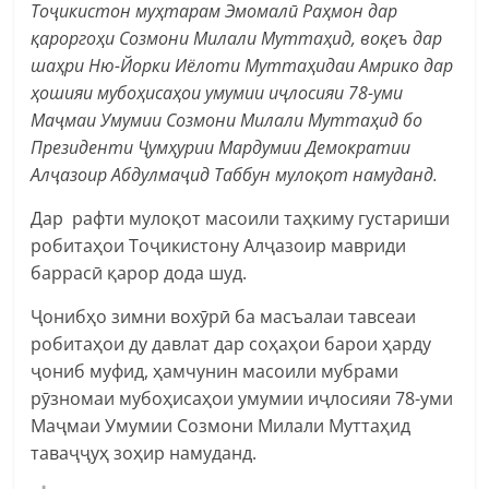
Тоҷикистон муҳтарам Эмомалӣ Раҳмон дар
қароргоҳи Созмони Милали Муттаҳид, воқеъ дар
шаҳри Ню-Йорки Иёлоти Муттаҳидаи Амрико дар
ҳошияи мубоҳисаҳои умумии иҷлосияи 78-уми
Маҷмаи Умумии Созмони Милали Муттаҳид бо
Президенти Ҷумҳурии Мардумии Демократии
Алҷазоир Абдулмаҷид Таббун мулоқот намуданд.
Дар рафти мулоқот масоили таҳкиму густариши
робитаҳои Тоҷикистону Алҷазоир мавриди
баррасӣ қарор дода шуд.
Ҷонибҳо зимни вохӯрӣ ба масъалаи тавсеаи
робитаҳои ду давлат дар соҳаҳои барои ҳарду
ҷониб муфид, ҳамчунин масоили мубрами
рӯзномаи мубоҳисаҳои умумии иҷлосияи 78-уми
Маҷмаи Умумии Созмони Милали Муттаҳид
таваҷҷуҳ зоҳир намуданд.