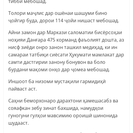
тиббӣ мебошад.
Толори маҷлис дар ошёнаи шашуми бино
ҷойгир буда, дорои 114 ҷойи нишаст мебошад.
Айни замон дар Маркази саломатии бисёрсоҳаи
ноҳияи Данғара 475 корманд фаъолият дошта, аз
нисф зиёди онро занон ташкил медиҳад, ки ин
самараи татбиқи сиёсати Ҳукумати мамлакат дар
самти дастгирии занону бонувон ва боло
бурдани мақоми онҳо дар ҷомеа мебошад.
Иншоот ба низоми мустақили гармидиҳӣ
пайваст аст.
Саҳни беморхонаро дарахтони ҳамешасабз ва
сояафкан зебу зинат бахшида, намудҳои
гуногуни гулҳои мавсимию ороишӣ шинонида
шудааст.