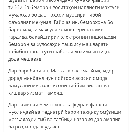
тиббӣ ба беморон воситаҳои нақлиёти махсуси
муҷаҳҳаз бо дастгоҳҳои муосири тиббӣ
фаъолият мекунад. Ғайр аз ин, беморхона бо
барномаҳои махсуси компютерӣ таъмин
гардида, бақайдгирии электронии нишондоди
беморон ва хулосаҳои ташхису машварати
табибон тавассути шабакаи дохилӣ интиқол
дода мешавад.
Дар баробари ин, Маркази саломатӣ иқтидор
дорад минбаъд чун пойгоҳи асосии омода
намудани мутахассисони тиббии вилоят ва
кишвар хизмат намояд.
Дар заминаи беморхона кафедраи фанҳои
муолиҷавӣ ва педиатрӣ барои таҳқиқу омӯзиши
масъалаҳои тиб ва татбиқи назария дар амалия
ба роҳ монда шудааст.