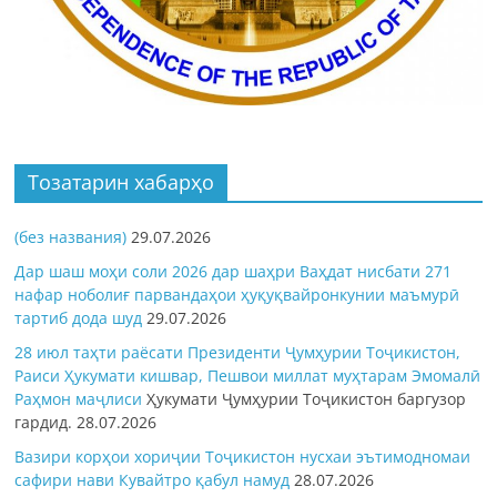
Тозатарин хабарҳо
(без названия)
29.07.2026
Дар шаш моҳи соли 2026 дар шаҳри Ваҳдат нисбати 271
нафар ноболиғ парвандаҳои ҳуқуқвайронкунии маъмурӣ
тартиб дода шуд
29.07.2026
28 июл таҳти раёсати Президенти Ҷумҳурии Тоҷикистон,
Раиси Ҳукумати кишвар, Пешвои миллат муҳтарам Эмомалӣ
Раҳмон
маҷлиси
Ҳукумати Ҷумҳурии Тоҷикистон баргузор
гардид.
28.07.2026
Вазири корҳои хориҷии Тоҷикистон нусхаи эътимодномаи
сафири нави Кувайтро қабул намуд
28.07.2026