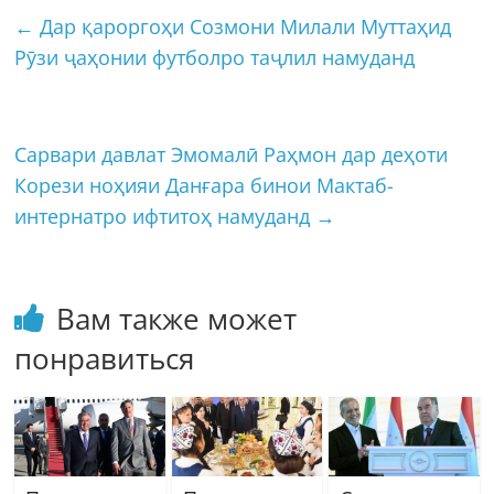
←
Дар қароргоҳи Созмони Милали Муттаҳид
Рӯзи ҷаҳонии футболро таҷлил намуданд
Сарвари давлат Эмомалӣ Раҳмон дар деҳоти
Корези ноҳияи Данғара бинои Мактаб-
интернатро ифтитоҳ намуданд
→
Вам также может
понравиться