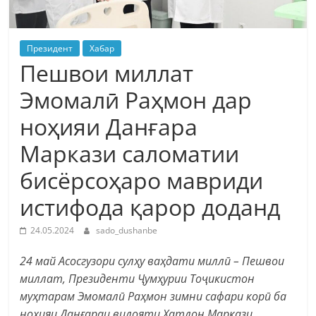
Президент
Хабар
Пешвои миллат
Эмомалӣ Раҳмон дар
ноҳияи Данғара
Маркази саломатии
бисёрсоҳаро мавриди
истифода қарор доданд
24.05.2024
sado_dushanbe
24 май Асосгузори сулҳу ваҳдати миллӣ – Пешвои
миллат, Президенти Ҷумҳурии Тоҷикистон
муҳтарам Эмомалӣ Раҳмон зимни сафари корӣ ба
ноҳияи Данғараи вилояти Хатлон Маркази