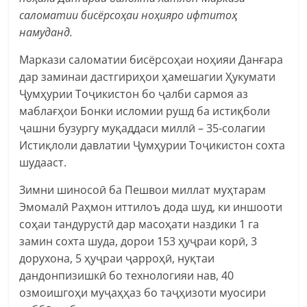
саломатии бисёрсоҳаи ноҳияро ифтитоҳ
намуданд.
Маркази саломатии бисёрсоҳаи ноҳияи Данғара
дар заминаи дастгириҳои ҳамешагии Ҳукумати
Ҷумҳурии Тоҷикистон бо ҷалби сармоя аз
маблағҳои Бонки исломии рушд ба истиқболи
ҷашни бузургу муқаддаси миллӣ – 35-солагии
Истиқлоли давлатии Ҷумҳурии Тоҷикистон сохта
шудааст.
Зимни шиносоӣ ба Пешвои миллат муҳтарам
Эмомалӣ Раҳмон иттилоъ дода шуд, ки иншооти
соҳаи тандурустӣ дар масоҳати наздики 1 га
замин сохта шуда, дорои 153 ҳуҷраи корӣ, 3
дорухона, 5 ҳуҷраи ҷарроҳӣ, нуқтаи
дандонпизишкӣ бо технологияи нав, 40
озмоишгоҳи муҷаҳҳаз бо таҷҳизоти муосири