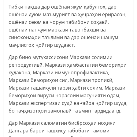
Тибқи нақша дар ошёнаи якум қабулгоҳ, дар
ошёнаи дуюм маъмурият ва ҳуҷраҳои ёрирасон,
ошёнаи сеюм ва чорум табибони соҳавӣ,
ошёнаи панҷум маркази тавонбахши ва
синфхонаҳои таълимӣ ва дар ошёнаи шашум
маҷлисгоҳ ҷойгир шудааст.
Дар бино мутухассисони Маркази солимии
репродуктивӣ, Маркази ҳамбастагии бемориҳои
кӯдакона, Маркази иммунопрофилактика,
Маркази бемориҳои сил, Маркази тропикӣ,
Маркази ташаккули тарзи ҳаёти солим, Маркази
бемориҳои вируси норасоии масунияти одам,
Маркази экспертизаи судӣ ва ғайра ҷойгир шуда,
бо таҷҳизотҳои замонавӣ таъмин гардидаанд.
Дар Маркази саломатии бисёрсоҳаи ноҳияи
Данғара барои ташхису табобати тамоми