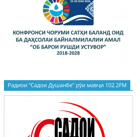
Радиои “Садои Душанбе” рӯи мавҷи 102.2FM