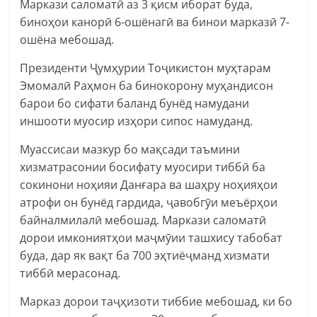
Маркази саломатӣ аз 3 қисм иборат буда,
биноҳои канорӣ 6-ошёнагӣ ва бинои марказӣ 7-
ошёна мебошад.
Президенти Ҷумҳурии Тоҷикистон муҳтарам
Эмомалӣ Раҳмон ба бинокорону муҳандисон
барои бо сифати баланд бунёд намудани
иншооти муосир изҳори сипос намуданд.
Муассисаи мазкур бо мақсади таъмини
хизматрасонии босифату муосири тиббӣ ба
сокинони ноҳияи Данғара ва шаҳру ноҳияҳои
атрофи он бунёд гардида, ҷавобгӯи меъёрҳои
байналмилалӣ мебошад. Маркази саломатӣ
дорои имкониятҳои маҷмӯии ташхису табобат
буда, дар як вақт ба 700 эҳтиёҷманд хизмати
тиббӣ мерасонад.
Марказ дорои таҷҳизоти тиббие мебошад, ки бо