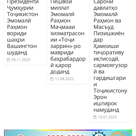
Президенти
Пешвои
Сарони
Ҷумҳурии
миллат
давлатҳо
Тоҷикистон
Эмомалӣ
Эмомалӣ
Эмомалӣ
Раҳмон
Раҳмон ва
Раҳмон
Маҷмааи
Масъуд
вориди
хизматрасон
Пизишкиён
шаҳри
ии «Тоҷи
дар
Вашингтон
заррин»-ро
Ҳамоиши
шуданд
мавриди
тиҷоративу
баҳрабардор
иқтисодӣ,
06.11.2025
ӣ қарор
сармоягузор
доданд
ӣ ва
гардишгари
11.08.2022
и
Тоҷикистону
Эрон
иштирок
намуданд
16.01.2025