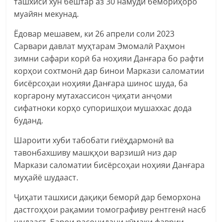
ташхиси хун бештар аз 30 намуди бемориҳоро
муайян мекунад.
Ёдовар мешавем, ки 26 апрели соли 2023
Сарвари давлат муҳтарам Эмомалӣ Раҳмон
зимни сафари корӣ ба ноҳияи Данғара бо рафти
корҳои сохтмонӣ дар бинои Маркази саломатии
бисёрсоҳаи ноҳияи Данғара шинос шуда, ба
коргарону мутахассисон ҷиҳати анҷоми
сифатноки корҳо супоришҳои мушаххас дода
буданд.
Шароити хуби табобати гиёҳдармонӣ ва
тавонбахшиву машқҳои варзишӣ низ дар
Маркази саломатии бисёрсоҳаи ноҳияи Данғара
муҳайё шудааст.
Ҷиҳати ташхиси дақиқи беморӣ дар беморхона
дастгоҳҳои рақамии томографиву рентгенӣ насб
шудааст. Барои расонидани кӯмаки фаврии