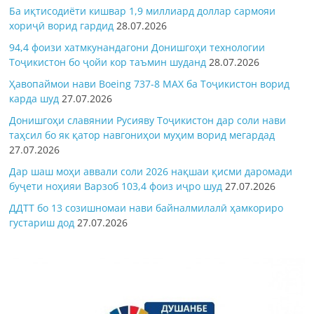
Ба иқтисодиёти кишвар 1,9 миллиард доллар сармояи
хориҷӣ ворид гардид
28.07.2026
94,4 фоизи хатмкунандагони Донишгоҳи технологии
Тоҷикистон бо ҷойи кор таъмин шуданд
28.07.2026
Ҳавопаймои нави Boeing 737-8 MAX ба Тоҷикистон ворид
карда шуд
27.07.2026
Донишгоҳи славянии Русияву Тоҷикистон дар соли нави
таҳсил бо як қатор навгониҳои муҳим ворид мегардад
27.07.2026
Дар шаш моҳи аввали соли 2026 нақшаи қисми даромади
буҷети ноҳияи Варзоб 103,4 фоиз иҷро шуд
27.07.2026
ДДТТ бо 13 созишномаи нави байналмилалӣ ҳамкориро
густариш дод
27.07.2026