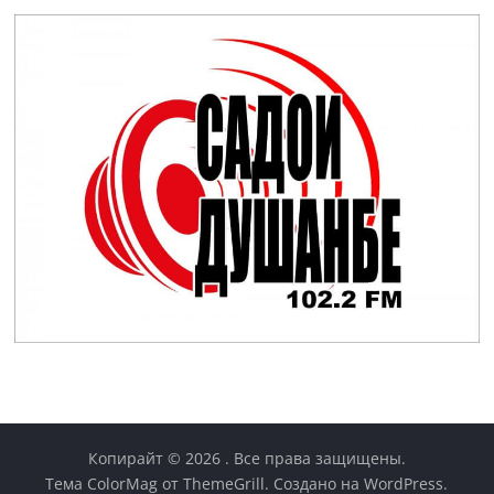
Копирайт © 2026
. Все права защищены.
Тема
ColorMag
от ThemeGrill. Создано на
WordPress
.