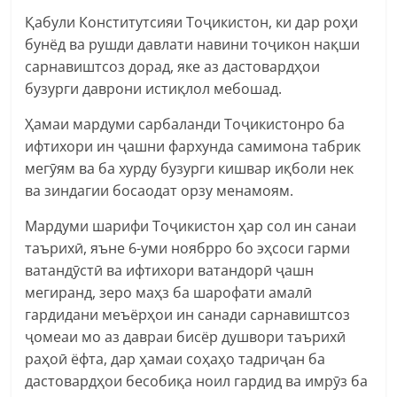
Қабули Конститутсияи Тоҷикистон, ки дар роҳи
бунёд ва рушди давлати навини тоҷикон нақши
сарнавиштсоз дорад, яке аз дастовардҳои
бузурги даврони истиқлол мебошад.
Ҳамаи мардуми сарбаланди Тоҷикистонро ба
ифтихори ин ҷашни фархунда самимона табрик
мегӯям ва ба хурду бузурги кишвар иқболи нек
ва зиндагии босаодат орзу менамоям.
Мардуми шарифи Тоҷикистон ҳар сол ин санаи
таърихӣ, яъне 6-уми ноябрро бо эҳсоси гарми
ватандӯстӣ ва ифтихори ватандорӣ ҷашн
мегиранд, зеро маҳз ба шарофати амалӣ
гардидани меъёрҳои ин санади сарнавиштсоз
ҷомеаи мо аз давраи бисёр душвори таърихӣ
раҳоӣ ёфта, дар ҳамаи соҳаҳо тадриҷан ба
дастовардҳои бесобиқа ноил гардид ва имрӯз ба