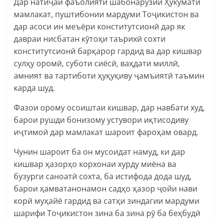
Дар натиҷаи фаъолияти шабонарӯзии Ҳукумати
мамлакат, пуштибонии мардуми Тоҷикистон ва
дар асоси ин меъёри конститутсионӣ дар як
давраи нисбатан кӯтоҳи таърихӣ сохти
конститутсионӣ барқарор гардид ва дар кишвар
сулҳу оромӣ, суботи сиёсӣ, ваҳдати миллӣ,
амният ва тартиботи ҳуқуқиву ҷамъиятӣ таъмин
карда шуд.
Фазои орому осоиштаи кишвар, дар навбати худ,
барои рушди бонизому устувори иқтисодиву
иҷтимоӣ дар мамлакат шароит фароҳам овард.
Чунин шароит ба он мусоидат намуд, ки дар
кишвар ҳазорҳо корхонаи хурду миёна ва
бузурги саноатӣ сохта, ба истифода дода шуд,
барои ҳамватанонамон садҳо ҳазор ҷойи нави
корӣ муҳайё гардид ва сатҳи зиндагии мардуми
шарифи Тоҷикистон зина ба зина рӯ ба беҳбудӣ