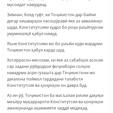
мусоидат намуданд.
Зимнан, бояд гуфт, ки Тоҷикистон дар байни
дигар кишварҳои пасошӯравӣ яке аз аввалинҳо
шуда, Конститутсияи худро бо роҳи раъйпурсии
умумихалқӣ қабул намуд.
Яъне Конститутсияи мо бо раъйи худи мардуми
Тоҷикистон қабул карда шуд.
Хотиррасон месозам, ки яке аз сабабҳои асосии
сар задани рӯйдодҳои фоҷиабори солҳои
навадуми асри гузашта дар Тоҷикистони мо
дағалона поймол гардидани талаботи
Конститутсия ва қонунҳои он давра буд.
Аз ин рӯ, Тоҷикистон ба масъалаи риояи дақиқи
меъёру муқаррароти Конститутсия ва қонунҳои
амалкунанда аҳаммияти ҷиддӣ медиҳад.