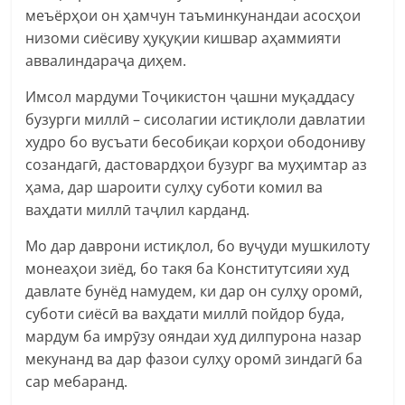
меъёрҳои он ҳамчун таъминкунандаи асосҳои
низоми сиёсиву ҳуқуқии кишвар аҳаммияти
аввалиндараҷа диҳем.
Имсол мардуми Тоҷикистон ҷашни муқаддасу
бузурги миллӣ – сисолагии истиқлоли давлатии
худро бо вусъати бесобиқаи корҳои ободониву
созандагӣ, дастовардҳои бузург ва муҳимтар аз
ҳама, дар шароити сулҳу суботи комил ва
ваҳдати миллӣ таҷлил карданд.
Мо дар даврони истиқлол, бо вуҷуди мушкилоту
монеаҳои зиёд, бо такя ба Конститутсияи худ
давлате бунёд намудем, ки дар он сулҳу оромӣ,
суботи сиёсӣ ва ваҳдати миллӣ пойдор буда,
мардум ба имрӯзу ояндаи худ дилпурона назар
мекунанд ва дар фазои сулҳу оромӣ зиндагӣ ба
сар мебаранд.