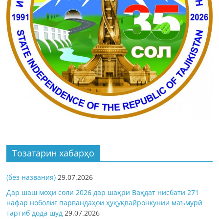
Тозатарин хабарҳо
(без названия)
29.07.2026
Дар шаш моҳи соли 2026 дар шаҳри Ваҳдат нисбати 271
нафар ноболиғ парвандаҳои ҳуқуқвайронкунии маъмурӣ
тартиб дода шуд
29.07.2026