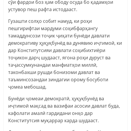
сӯи фардои боз ҳам ободу осуда бо қадамҳои
устувор пеш рафта истодааст.
Гузашти солҳо собит намуд, ки роҳи
пешгирифтаи мардуми соҳибфарҳангу
тамаддунсози тоҷик ҷиҳати бунёди давлати
демокративу ҳуқуқбунёд ва дунявию иҷтимоӣ, ки
дар Конститутсияи давлати соҳибихтиёри
тоҷикон дарҷ шудааст, ягона роҳи дуруст ва
таҷассумкунандаи манфиатҳои миллӣ,
таконбахши рушди бонизоми давлат ва
таъминсозандаи зиндагии орому босуботи
ҷомеа мебошад.
Бунёди ҷомеаи демократӣ, ҳуқуқбунёд ва
иҷтимоӣ мақсад ва вазифаи асосии давлат буда,
кафолати амалӣ гардидани онҳо дар
Конститутсия муқаррар карда шудааст.