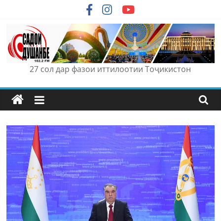
Skip
to
content
27 сол дар фазои иттилоотии Тоҷикистон