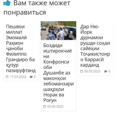
Вам также может
понравиться
Пешвои
Дар Ню-
миллат
Йорк
Эмомалӣ
дурнамои
Раҳмон
рушди соҳаи
Боздиди
ҷаноби
сайёҳии
иштирокчиё
Филиппо
Тоҷикистонр
ни
Грандиро ба
о баррасӣ
Конфронси
ҳузур
карданд
оби
пазируфтанд
06.05.2022
0
Душанбе аз
17.03.2022
0
маконҳои
зебоманзари
шаҳрҳои
Норак ва
Роғун
05.06.2022