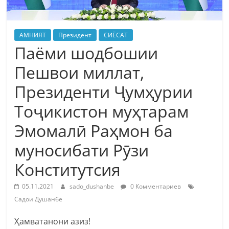
АМНИЯТ
Президент
СИЁСАТ
Паёми шодбошии
Пешвои миллат,
Президенти Ҷумҳурии
Тоҷикистон муҳтарам
Эмомалӣ Раҳмон ба
муносибати Рӯзи
Конститутсия
05.11.2021
sado_dushanbe
0 Комментариев
Садои Душанбе
Ҳамватанони азиз!