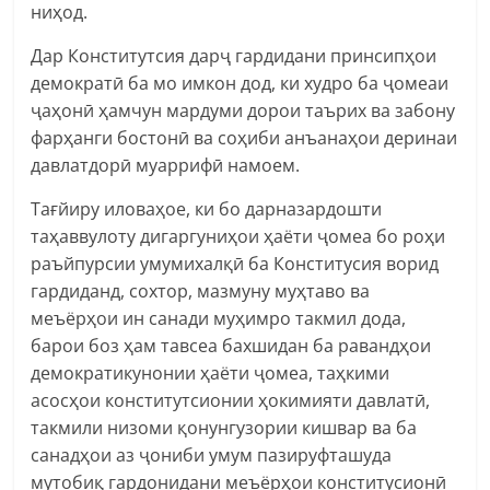
ниҳод.
Дар Конститутсия дарҷ гардидани принсипҳои
демократӣ ба мо имкон дод, ки худро ба ҷомеаи
ҷаҳонӣ ҳамчун мардуми дорои таърих ва забону
фарҳанги бостонӣ ва соҳиби анъанаҳои деринаи
давлатдорӣ муаррифӣ намоем.
Тағйиру иловаҳое, ки бо дарназардошти
таҳаввулоту дигаргуниҳои ҳаёти ҷомеа бо роҳи
раъйпурсии умумихалқӣ ба Конститусия ворид
гардиданд, сохтор, мазмуну муҳтаво ва
меъёрҳои ин санади муҳимро такмил дода,
барои боз ҳам тавсеа бахшидан ба равандҳои
демократикунонии ҳаёти ҷомеа, таҳкими
асосҳои конститутсионии ҳокимияти давлатӣ,
такмили низоми қонунгузории кишвар ва ба
санадҳои аз ҷониби умум пазируфташуда
мутобиқ гардонидани меъёрҳои конститусионӣ