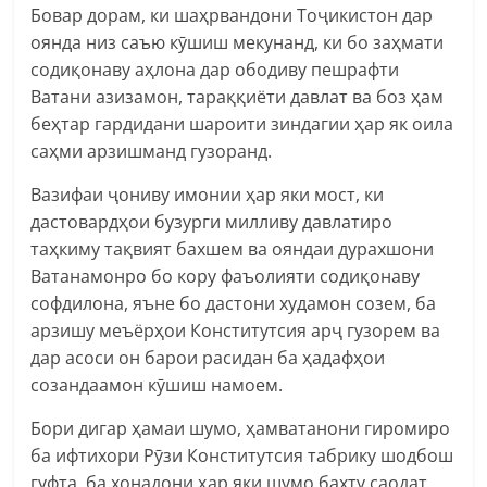
Бовар дорам, ки шаҳрвандони Тоҷикистон дар
оянда низ саъю кӯшиш мекунанд, ки бо заҳмати
содиқонаву аҳлона дар ободиву пешрафти
Ватани азизамон, тараққиёти давлат ва боз ҳам
беҳтар гардидани шароити зиндагии ҳар як оила
саҳми арзишманд гузоранд.
Вазифаи ҷониву имонии ҳар яки мост, ки
дастовардҳои бузурги милливу давлатиро
таҳкиму тақвият бахшем ва ояндаи дурахшони
Ватанамонро бо кору фаъолияти содиқонаву
софдилона, яъне бо дастони худамон созем, ба
арзишу меъёрҳои Конститутсия арҷ гузорем ва
дар асоси он барои расидан ба ҳадафҳои
созандаамон кӯшиш намоем.
Бори дигар ҳамаи шумо, ҳамватанони гиромиро
ба ифтихори Рӯзи Конститутсия табрику шодбош
гуфта, ба хонадони ҳар яки шумо бахту саодат,