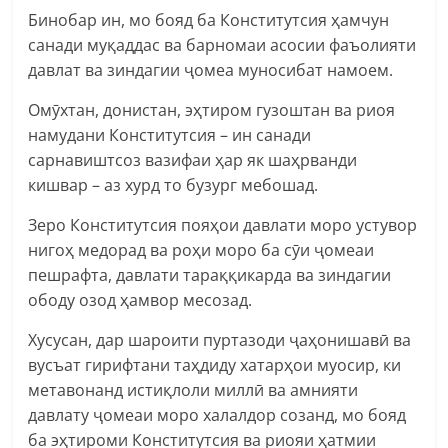
Бинобар ин, мо бояд ба Конститутсия ҳамчун
санади муқаддас ва барномаи асосии фаъолияти
давлат ва зиндагии ҷомеа муносибат намоем.
Омӯхтан, донистан, эҳтиром гузоштан ва риоя
намудани Конститутсия – ин санади
сарнавиштсоз вазифаи ҳар як шаҳрванди
кишвар – аз хурд то бузург мебошад.
Зеро Конститутсия пояҳои давлати моро устувор
нигоҳ медорад ва роҳи моро ба сӯи ҷомеаи
пешрафта, давлати тараққикарда ва зиндагии
ободу озод ҳамвор месозад.
Хусусан, дар шароити пуртазоди ҷаҳонишавӣ ва
вусъат гирифтани таҳдиду хатарҳои муосир, ки
метавонанд истиқлоли миллӣ ва амнияти
давлату ҷомеаи моро халалдор созанд, мо бояд
ба эҳтироми Конститутсия ва риояи ҳатмии