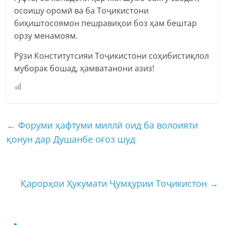
осоишу оромӣ ва ба Тоҷикистони
биҳиштосоямон пешравиҳои боз ҳам бештар
орзу менамоям.
Рӯзи Конститутсияи Тоҷикистони соҳибистиқлол
муборак бошад, ҳамватанони азиз!
←
Форуми ҳафтуми миллӣ оид ба волоияти
қонун дар Душанбе оғоз шуд
Қарорҳои Ҳукумати Ҷумҳурии Тоҷикистон
→