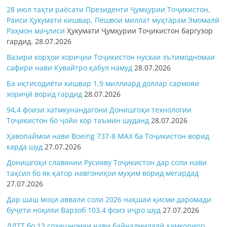
28 июл таҳти раёсати Президенти Ҷумҳурии Тоҷикистон,
Раиси Ҳукумати кишвар, Пешвои миллат муҳтарам Эмомалӣ
Раҳмон
маҷлиси
Ҳукумати Ҷумҳурии Тоҷикистон баргузор
гардид.
28.07.2026
Вазири корҳои хориҷии Тоҷикистон нусхаи эътимодномаи
сафири нави Кувайтро қабул намуд
28.07.2026
Ба иқтисодиёти кишвар 1,9 миллиард доллар сармояи
хориҷӣ ворид гардид
28.07.2026
94,4 фоизи хатмкунандагони Донишгоҳи технологии
Тоҷикистон бо ҷойи кор таъмин шуданд
28.07.2026
Ҳавопаймои нави Boeing 737-8 MAX ба Тоҷикистон ворид
карда шуд
27.07.2026
Донишгоҳи славянии Русияву Тоҷикистон дар соли нави
таҳсил бо як қатор навгониҳои муҳим ворид мегардад
27.07.2026
Дар шаш моҳи аввали соли 2026 нақшаи қисми даромади
буҷети ноҳияи Варзоб 103,4 фоиз иҷро шуд
27.07.2026
ДДТТ бо 13 созишномаи нави байналмилалӣ ҳамкориро