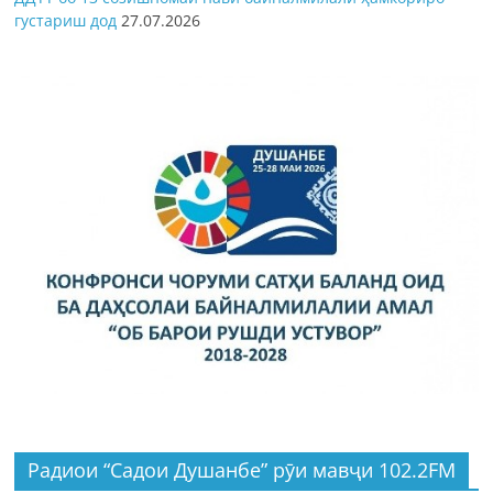
густариш дод
27.07.2026
Радиои “Садои Душанбе” рӯи мавҷи 102.2FM