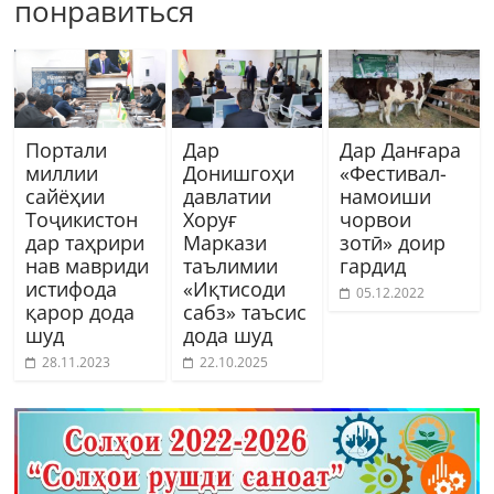
понравиться
Портали
Дар
Дар Данғара
миллии
Донишгоҳи
«Фестивал-
сайёҳии
давлатии
намоиши
Тоҷикистон
Хоруғ
чорвои
дар таҳрири
Маркази
зотӣ» доир
нав мавриди
таълимии
гардид
истифода
«Иқтисоди
05.12.2022
қарор дода
сабз» таъсис
шуд
дода шуд
28.11.2023
22.10.2025