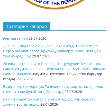
Тозатарин хабарҳо
(без названия)
29.07.2026
Дар шаш моҳи соли 2026 дар шаҳри Ваҳдат нисбати 271
нафар ноболиғ парвандаҳои ҳуқуқвайронкунии маъмурӣ
тартиб дода шуд
29.07.2026
28 июл таҳти раёсати Президенти Ҷумҳурии Тоҷикистон,
Раиси Ҳукумати кишвар, Пешвои миллат муҳтарам Эмомалӣ
Раҳмон
маҷлиси
Ҳукумати Ҷумҳурии Тоҷикистон баргузор
гардид.
28.07.2026
Вазири корҳои хориҷии Тоҷикистон нусхаи эътимодномаи
сафири нави Кувайтро қабул намуд
28.07.2026
Ба иқтисодиёти кишвар 1,9 миллиард доллар сармояи
хориҷӣ ворид гардид
28.07.2026