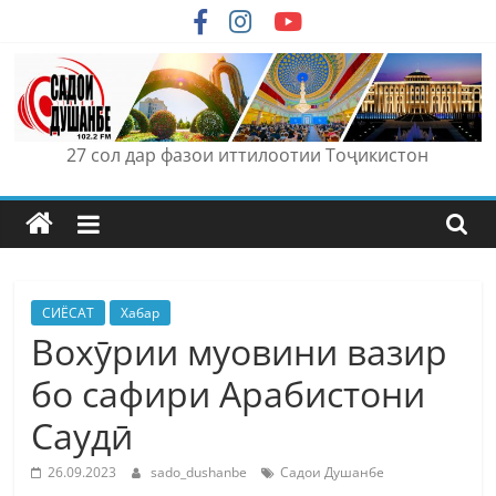
Skip
to
content
27 сол дар фазои иттилоотии Тоҷикистон
СИЁСАТ
Хабар
Вохӯрии муовини вазир
бо cафири Арабистони
Саудӣ
26.09.2023
sado_dushanbe
Садои Душанбе