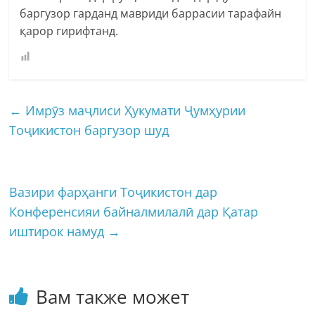
баргузор гарданд мавриди баррасии тарафайн
қарор гирифтанд.
←
Имрӯз маҷлиси Ҳукумати Ҷумҳурии
Тоҷикистон баргузор шуд
Вазири фарҳанги Тоҷикистон дар
Конференсияи байналмилалӣ дар Қатар
иштирок намуд
→
Вам также может