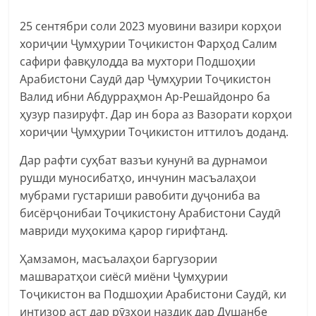
25 сентябри соли 2023 муовини вазири корҳои
хориҷии Ҷумҳурии Тоҷикистон Фарҳод Салим
сафири фавқулодда ва мухтори Подшоҳии
Арабистони Саудӣ дар Ҷумҳурии Тоҷикистон
Валид ибни Абдурраҳмон Ар-Решайдонро ба
ҳузур пазируфт. Дар ин бора аз Вазорати корҳои
хориҷии Ҷумҳурии Тоҷикистон иттилоъ доданд.
Дар рафти суҳбат вазъи кунунӣ ва дурнамои
рушди муносибатҳо, инчунин масъалаҳои
мубрами густариши равобити дуҷониба ва
бисёрҷонибаи Тоҷикистону Арабистони Саудӣ
мавриди муҳокима қарор гирифтанд.
Ҳамзамон, масъалаҳои баргузории
машваратҳои сиёсӣ миёни Ҷумҳурии
Тоҷикистон ва Подшоҳии Арабистони Саудӣ, ки
интизор аст дар рӯзҳои наздик дар Душанбе