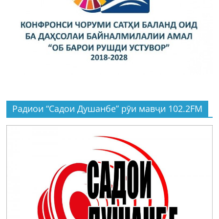
Радиои “Садои Душанбе” рӯи мавҷи 102.2FM