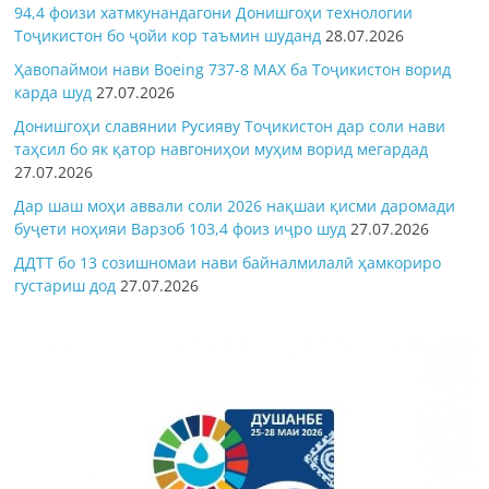
94,4 фоизи хатмкунандагони Донишгоҳи технологии
Тоҷикистон бо ҷойи кор таъмин шуданд
28.07.2026
Ҳавопаймои нави Boeing 737-8 MAX ба Тоҷикистон ворид
карда шуд
27.07.2026
Донишгоҳи славянии Русияву Тоҷикистон дар соли нави
таҳсил бо як қатор навгониҳои муҳим ворид мегардад
27.07.2026
Дар шаш моҳи аввали соли 2026 нақшаи қисми даромади
буҷети ноҳияи Варзоб 103,4 фоиз иҷро шуд
27.07.2026
ДДТТ бо 13 созишномаи нави байналмилалӣ ҳамкориро
густариш дод
27.07.2026