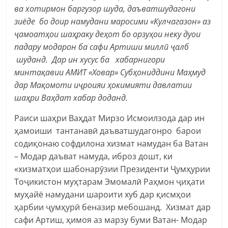
ва хотирмон баргузор шуда, даъватшудагони
зиёде бо доир намудани маросими «Кулчагазон» аз
ҷамоатҳои шаҳраку деҳот бо орзуҳои неку дуои
падару модарон ба сафи Артиши миллӣ ҷалб
шуданд. Дар ин хусус ба хабарнигори
минтақавии АМИТ «Ховар» Субҳониддини Маҳмуд
дар Мақомоти иҷроияи ҳокимияти давлатии
шаҳри Ваҳдат хабар доданд.
Раиси шаҳри Ваҳдат Мирзо Исмоилзода дар ин
ҳамоиши тантанавӣ даъватшудагонро барои
содиқонаю софдилона хизмат намудан ба Ватан
– Модар даъват намуда, иброз дошт, ки
«хизматҳои шабонарӯзии Президенти Ҷумҳурии
Тоҷикистон муҳтарам Эмомалӣ Раҳмон ҷиҳати
муҳайё намудани шароити хуб дар қисмҳои
ҳарбии ҷумҳурӣ беназир мебошанд. Хизмат дар
сафи Артиш, ҳимоя аз марзу буми Ватан- Модар