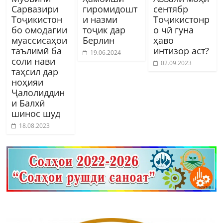
Сарвазири
гиромидошт
сентябр
Тоҷикистон
и назми
Тоҷикистонр
бо омодагии
тоҷик дар
о чӣ гуна
муассисаҳои
Берлин
ҳаво
таълимӣ ба
интизор аст?
19.06.2024
соли нави
02.09.2023
таҳсил дар
ноҳияи
Ҷалолиддин
и Балхӣ
шинос шуд
18.08.2023