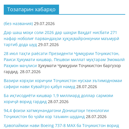
Тозатарин хабарҳо
(без названия)
29.07.2026
Дар шаш моҳи соли 2026 дар шаҳри Ваҳдат нисбати 271
нафар ноболиғ парвандаҳои ҳуқуқвайронкунии маъмурӣ
тартиб дода шуд
29.07.2026
28 июл таҳти раёсати Президенти Ҷумҳурии Тоҷикистон,
Раиси Ҳукумати кишвар, Пешвои миллат муҳтарам Эмомалӣ
Раҳмон
маҷлиси
Ҳукумати Ҷумҳурии Тоҷикистон баргузор
гардид.
28.07.2026
Вазири корҳои хориҷии Тоҷикистон нусхаи эътимодномаи
сафири нави Кувайтро қабул намуд
28.07.2026
Ба иқтисодиёти кишвар 1,9 миллиард доллар сармояи
хориҷӣ ворид гардид
28.07.2026
94,4 фоизи хатмкунандагони Донишгоҳи технологии
Тоҷикистон бо ҷойи кор таъмин шуданд
28.07.2026
Ҳавопаймои нави Boeing 737-8 MAX ба Тоҷикистон ворид