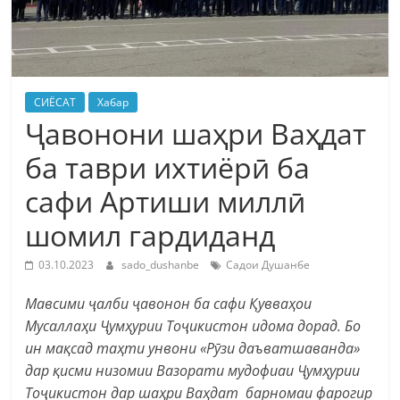
СИЁСАТ
Хабар
Ҷавонони шаҳри Ваҳдат
ба таври ихтиёрӣ ба
сафи Артиши миллӣ
шомил гардиданд
03.10.2023
sado_dushanbe
Садои Душанбе
Мавсими ҷалби ҷавонон ба сафи Қувваҳои
Мусаллаҳи Ҷумҳурии Тоҷикистон идома дорад. Бо
ин мақсад таҳти унвони «Рӯзи даъватшаванда»
дар қисми низомии Вазорати мудофиаи Ҷумҳурии
Тоҷикистон дар шаҳри Ваҳдат барномаи фарогир