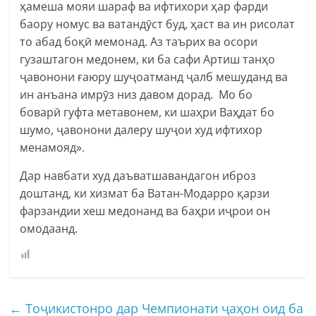
ҳамеша мояи шараф ва ифтихори ҳар фарди
баору номус ва ватандӯст буд, ҳаст ва ин рисолат
то абад боқӣ мемонад. Аз таърих ва осори
гузаштагон медонем, ки ба сафи Артиш танҳо
ҷавонони ғаюру шуҷоатманд ҷалб мешуданд ва
ин анъана имрӯз низ давом дорад. Мо бо
боварӣ гуфта метавонем, ки шаҳри Ваҳдат бо
шумо, ҷавонони далеру шуҷои худ ифтихор
менамояд».
Дар навбати худ даъватшавандагон иброз
доштанд, ки хизмат ба Ватан-Модарро қарзи
фарзандии хеш медонанд ва баҳри иҷрои он
омодаанд.
←
Тоҷикистонро дар Чемпионати ҷаҳон оид ба