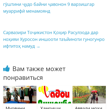
гӯштини ҷудо байни ҷавонон 9 варзишгар
муаррифӣ менамоянд
Сарвазири Тоҷикистон Қоҳир Расулзода дар
ноҳияи Хуросон иншооти таъйиноти гуногунро
ифтитоҳ намуд
→
Вам также может
понравиться
Муовини
Ҳамоиши
Аввали моҳи