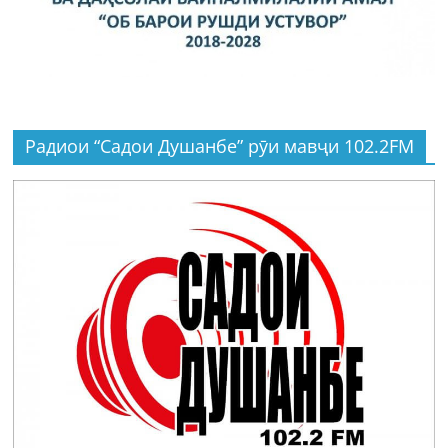
Радиои “Садои Душанбе” рӯи мавҷи 102.2FM