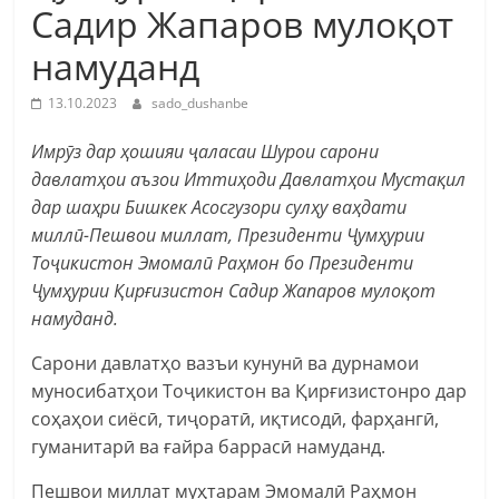
Садир Жапаров мулоқот
намуданд
13.10.2023
sado_dushanbe
Имрӯз дар ҳошияи ҷаласаи Шурои сарони
давлатҳои аъзои Иттиҳоди Давлатҳои Мустақил
дар шаҳри Бишкек Асосгузори сулҳу ваҳдати
миллӣ-Пешвои миллат, Президенти Ҷумҳурии
Тоҷикистон Эмомалӣ Раҳмон бо Президенти
Ҷумҳурии Қирғизистон Садир Жапаров мулоқот
намуданд.
Сарони давлатҳо вазъи кунунӣ ва дурнамои
муносибатҳои Тоҷикистон ва Қирғизистонро дар
соҳаҳои сиёсӣ, тиҷоратӣ, иқтисодӣ, фарҳангӣ,
гуманитарӣ ва ғайра баррасӣ намуданд.
Пешвои миллат муҳтарам Эмомалӣ Раҳмон