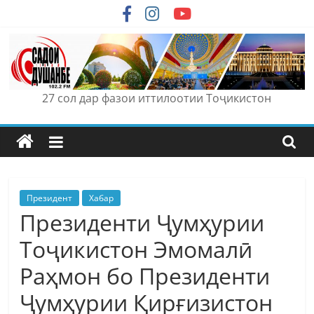
Skip
to
content
27 сол дар фазои иттилоотии Тоҷикистон
Президент
Хабар
Президенти Ҷумҳурии
Тоҷикистон Эмомалӣ
Раҳмон бо Президенти
Ҷумҳурии Қирғизистон