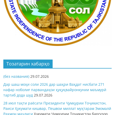
Тозатарин хабарҳо
(без названия)
29.07.2026
Дар шаш моҳи соли 2026 дар шаҳри Ваҳдат нисбати 271
нафар ноболиғ парвандаҳои ҳуқуқвайронкунии маъмурӣ
тартиб дода шуд
29.07.2026
28 июл таҳти раёсати Президенти Ҷумҳурии Тоҷикистон,
Раиси Ҳукумати кишвар, Пешвои миллат муҳтарам Эмомалӣ
Раҳмон
маҷлиси
Ҳукумати Ҷумҳурии Тоҷикистон баргузор