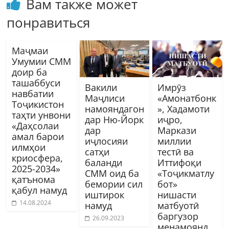
Вам также может
понравиться
Маҷмаи
Умумии СММ
доир ба
ташаббуси
Вакили
Имрӯз
навбатии
Маҷлиси
«Амонатбонк
Тоҷикистон
намояндагон
», Хадамоти
таҳти унвони
дар Ню-Йорк
иҷро,
«Даҳсолаи
дар
Маркази
амал барои
иҷлосияи
миллии
илмҳои
сатҳи
тестӣ ва
криосфера,
баланди
Иттифоқи
2025-2034»
СММ оид ба
«Тоҷикматлу
қатънома
бемории сил
бот»
қабул намуд
иштирок
нишасти
14.08.2024
намуд
матбуотӣ
баргузор
26.09.2023
менамоянд