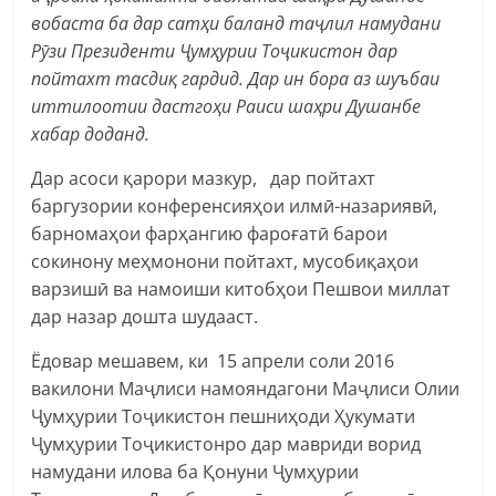
вобаста ба
дар сатҳи баланд таҷлил намудани
Рӯзи Президенти Ҷумҳурии Тоҷикистон дар
пойтахт тасдиқ гардид. Дар ин бора аз шуъбаи
иттилоотии дастгоҳи Раиси шаҳри Душанбе
хабар доданд.
Дар асоси қарори мазкур, дар пойтахт
баргузории конференсияҳои илмӣ-назариявӣ,
барномаҳои фарҳангию фароғатӣ барои
сокинону меҳмонони пойтахт, мусобиқаҳои
варзишӣ ва намоиши китобҳои Пешвои миллат
дар назар дошта шудааст.
Ёдовар мешавем, ки 15 апрели соли 2016
вакилони Маҷлиси намояндагони Маҷлиси Олии
Ҷумҳурии Тоҷикистон пешниҳоди Ҳукумати
Ҷумҳурии Тоҷикистонро дар мавриди ворид
намудани илова ба Қонуни Ҷумҳурии