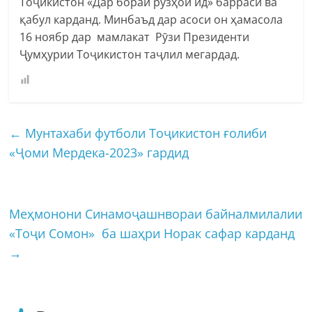
Тоҷикистон «Дар бораи рӯзҳои ид» баррасӣ ва
қабул карданд. Минбаъд дар асоси он ҳамасола
16 ноябр дар мамлакат Рӯзи Президенти
Ҷумҳурии Тоҷикистон таҷлил мегардад.
←
Мунтахаби футболи Тоҷикистон ғолиби
«Ҷоми Мердека-2023» гардид
Меҳмонони Синамоҷашнвораи байналмилалии
«Тоҷи Сомон» ба шаҳри Норак сафар карданд
→