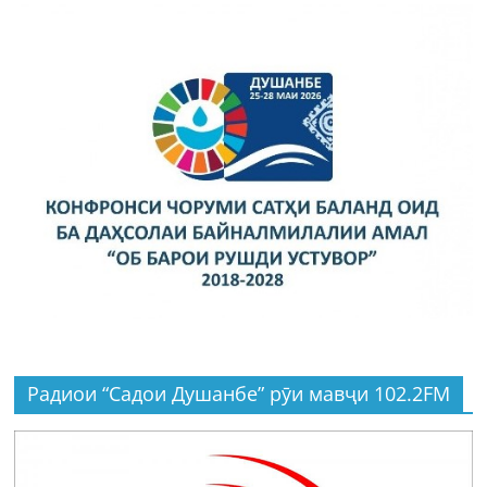
Радиои “Садои Душанбе” рӯи мавҷи 102.2FM