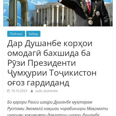
Пойтахт
Хабар
Дар Душанбе корҳои
омодагӣ бахшида ба
Рӯзи Президенти
Ҷумҳурии Тоҷикистон
оғоз гардиданд
18.10.2023
sado_dushanbe
Бо қарори Раиси шаҳри Душанбе муҳтарам
Рустами Эмомалӣ нақшаи чорабиниҳои Мақомоти
иҷроияи ҳокимияти давлатии шаҳри Душанбе