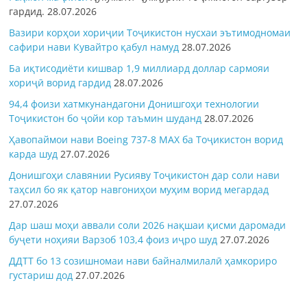
гардид.
28.07.2026
Вазири корҳои хориҷии Тоҷикистон нусхаи эътимодномаи
сафири нави Кувайтро қабул намуд
28.07.2026
Ба иқтисодиёти кишвар 1,9 миллиард доллар сармояи
хориҷӣ ворид гардид
28.07.2026
94,4 фоизи хатмкунандагони Донишгоҳи технологии
Тоҷикистон бо ҷойи кор таъмин шуданд
28.07.2026
Ҳавопаймои нави Boeing 737-8 MAX ба Тоҷикистон ворид
карда шуд
27.07.2026
Донишгоҳи славянии Русияву Тоҷикистон дар соли нави
таҳсил бо як қатор навгониҳои муҳим ворид мегардад
27.07.2026
Дар шаш моҳи аввали соли 2026 нақшаи қисми даромади
буҷети ноҳияи Варзоб 103,4 фоиз иҷро шуд
27.07.2026
ДДТТ бо 13 созишномаи нави байналмилалӣ ҳамкориро
густариш дод
27.07.2026