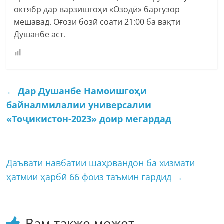
октябр дар варзишгоҳи «Озодӣ» баргузор
мешавад. Оғози бозӣ соати 21:00 ба вақти
Душанбе аст.
←
Дар Душанбе Намоишгоҳи
байналмилалии универсалии
«Тоҷикистон-2023» доир мегардад
Даъвати навбатии шаҳрвандон ба хизмати
ҳатмии ҳарбӣ 66 фоиз таъмин гардид
→
Вам также может