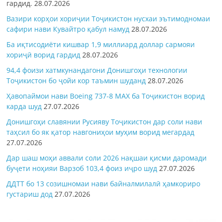
гардид.
28.07.2026
Вазири корҳои хориҷии Тоҷикистон нусхаи эътимодномаи
сафири нави Кувайтро қабул намуд
28.07.2026
Ба иқтисодиёти кишвар 1,9 миллиард доллар сармояи
хориҷӣ ворид гардид
28.07.2026
94,4 фоизи хатмкунандагони Донишгоҳи технологии
Тоҷикистон бо ҷойи кор таъмин шуданд
28.07.2026
Ҳавопаймои нави Boeing 737-8 MAX ба Тоҷикистон ворид
карда шуд
27.07.2026
Донишгоҳи славянии Русияву Тоҷикистон дар соли нави
таҳсил бо як қатор навгониҳои муҳим ворид мегардад
27.07.2026
Дар шаш моҳи аввали соли 2026 нақшаи қисми даромади
буҷети ноҳияи Варзоб 103,4 фоиз иҷро шуд
27.07.2026
ДДТТ бо 13 созишномаи нави байналмилалӣ ҳамкориро
густариш дод
27.07.2026