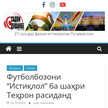
Skip
to
content
27 сол дар фазои иттилоотии Тоҷикистон
Варзиш
Хабар
Футболбозони
“Истиқлол” ба шаҳри
Теҳрон расиданд
23.10.2023
sado_dushanbe