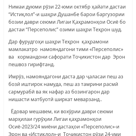
Нимаи дуюми рӯзи 22-юми октябр ҳайати дастаи
“Истиқлол”-и шаҳри Душанбе барои баргузории
бозии даври сеюми Лигаи Қаҳрамонҳои Осиё бо
дастаи “Персеполис” озими шаҳри Теҳрон шуд.
Дар фурудгоҳи шаҳри Теҳрон қаҳрамони
мамлакатро намояндагони тими «Персеполис»
ва кормандони сафорати Тоҷикистон дар Эрон
пешвоз гирифтанд.
Имрӯз, намояндагони даста дар ҷаласаи пеш аз
бозӣ иштирок намуда, пеш аз тамрини расмӣ
сармурабӣ ва як нафар аз бозингарон дар
нишасти матбуотӣ ширкат меварзанд..
Ёдовар мешавем, ки вохӯрии даври сеюми
марҳилаи гурӯҳии Лигаи қаҳрамонҳои
Осиё-2023/24 миёни дастаҳои «Персеполис»-и
Эрон ва «Истиқлол»-и Тоҷикистон рӯзи 24-уми