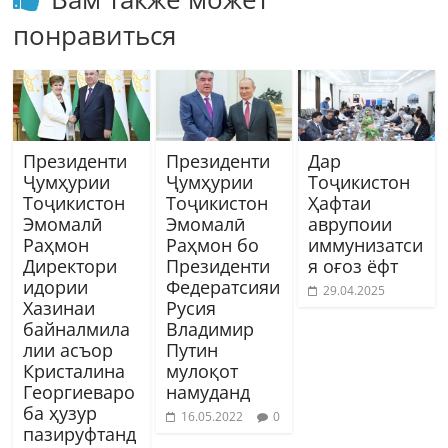
понравиться
Президенти
Президенти
Дар
Ҷумҳурии
Ҷумҳурии
Тоҷикистон
Тоҷикистон
Тоҷикистон
Ҳафтаи
Эмомалӣ
Эмомалӣ
аврупоии
Раҳмон
Раҳмон бо
иммунизатси
Директори
Президенти
я оғоз ёфт
идории
Федератсияи
29.04.2025
Хазинаи
Русия
байналмила
Владимир
лии асъор
Путин
Кристалина
мулоқот
Георгиеваро
намуданд
ба ҳузур
16.05.2022
0
пазируфтанд