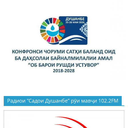
Радиои “Садои Душанбе” рӯи мавҷи 102.2FM