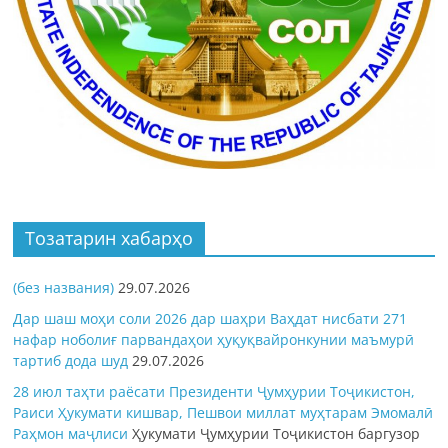
Тозатарин хабарҳо
(без названия)
29.07.2026
Дар шаш моҳи соли 2026 дар шаҳри Ваҳдат нисбати 271
нафар ноболиғ парвандаҳои ҳуқуқвайронкунии маъмурӣ
тартиб дода шуд
29.07.2026
28 июл таҳти раёсати Президенти Ҷумҳурии Тоҷикистон,
Раиси Ҳукумати кишвар, Пешвои миллат муҳтарам Эмомалӣ
Раҳмон
маҷлиси
Ҳукумати Ҷумҳурии Тоҷикистон баргузор