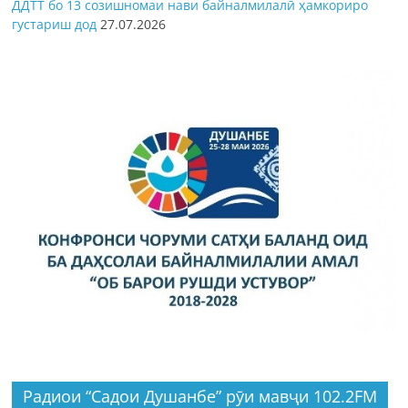
ДДТТ бо 13 созишномаи нави байналмилалӣ ҳамкориро
густариш дод
27.07.2026
Радиои “Садои Душанбе” рӯи мавҷи 102.2FM