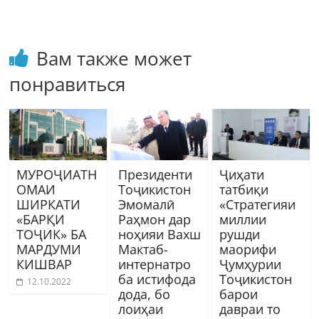
Вам также может
понравиться
МУРОҶИАТН
Президенти
Ҷиҳати
ОМАИ
Тоҷикистон
татбиқи
ШИРКАТИ
Эмомалӣ
«Стратегияи
«БАРҚИ
Раҳмон дар
миллии
ТОҶИК» БА
ноҳияи Вахш
рушди
МАРДУМИ
Мактаб-
маорифи
КИШВАР
интернатро
Ҷумҳурии
ба истифода
Тоҷикистон
12.10.2022
дода, бо
барои
лоиҳаи
давраи то