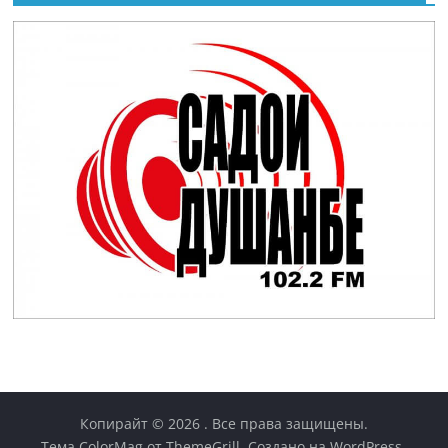
Копирайт © 2026
. Все права защищены.
Тема
ColorMag
от ThemeGrill. Создано на
WordPress
.