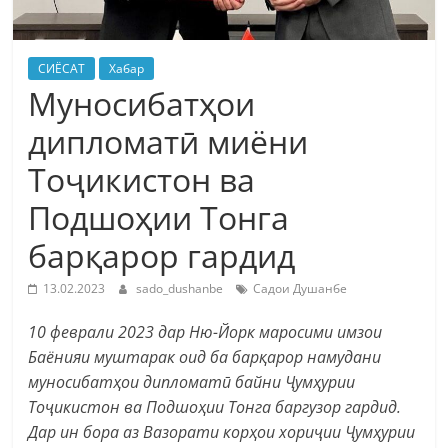
СИЁСАТ
Хабар
Муносибатҳои
дипломатӣ миёни
Тоҷикистон ва
Подшоҳии Тонга
барқарор гардид
13.02.2023
sado_dushanbe
Садои Душанбе
10 феврали 2023 дар Ню-Йорк маросими имзои
Баёнияи муштарак оид ба барқарор намудани
муносибатҳои дипломатӣ байни Ҷумҳурии
Тоҷикистон ва Подшоҳии Тонга баргузор гардид.
Дар ин бора аз Вазорати корҳои хориҷии Ҷумҳурии