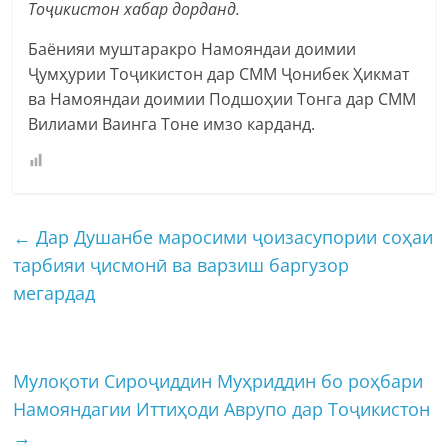
Тоҷикистон хабар дорданд.
Баёнияи муштаракро Намояндаи доимии
Ҷумҳурии Тоҷикистон дар СММ Ҷонибек Ҳикмат
ва Намояндаи доимии Подшоҳии Тонга дар СММ
Вилиами Ваинга Тоне имзо карданд.
←
Дар Душанбе маросими ҷоизасупории соҳаи
тарбияи ҷисмонӣ ва варзиш баргузор
мегардад
Мулоқоти Сироҷиддин Муҳриддин бо роҳбари
Намояндагии Иттиҳоди Аврупо дар Тоҷикистон
→