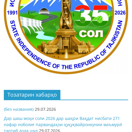
Тозатарин хабарҳо
(без названия)
29.07.2026
Дар шаш моҳи соли 2026 дар шаҳри Ваҳдат нисбати 271
нафар ноболиғ парвандаҳои ҳуқуқвайронкунии маъмурӣ
тартиб дода шуд
29.07.2026