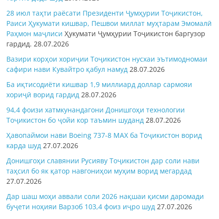
28 июл таҳти раёсати Президенти Ҷумҳурии Тоҷикистон,
Раиси Ҳукумати кишвар, Пешвои миллат муҳтарам Эмомалӣ
Раҳмон
маҷлиси
Ҳукумати Ҷумҳурии Тоҷикистон баргузор
гардид.
28.07.2026
Вазири корҳои хориҷии Тоҷикистон нусхаи эътимодномаи
сафири нави Кувайтро қабул намуд
28.07.2026
Ба иқтисодиёти кишвар 1,9 миллиард доллар сармояи
хориҷӣ ворид гардид
28.07.2026
94,4 фоизи хатмкунандагони Донишгоҳи технологии
Тоҷикистон бо ҷойи кор таъмин шуданд
28.07.2026
Ҳавопаймои нави Boeing 737-8 MAX ба Тоҷикистон ворид
карда шуд
27.07.2026
Донишгоҳи славянии Русияву Тоҷикистон дар соли нави
таҳсил бо як қатор навгониҳои муҳим ворид мегардад
27.07.2026
Дар шаш моҳи аввали соли 2026 нақшаи қисми даромади
буҷети ноҳияи Варзоб 103,4 фоиз иҷро шуд
27.07.2026