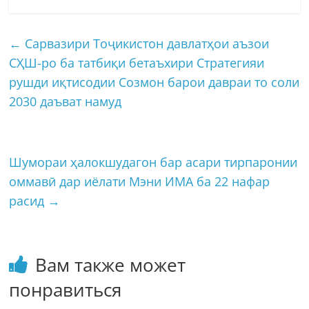
←
Сарвазири Тоҷикистон давлатҳои аъзои
СҲШ-ро ба татбиқи бетаъхири Стратегияи
рушди иқтисодии Созмон барои давраи то соли
2030 даъват намуд
Шумораи ҳалокшудагон бар асари тирпаронии
оммавӣ дар иёлати Мэни ИМА ба 22 нафар
расид
→
Вам также может
понравиться