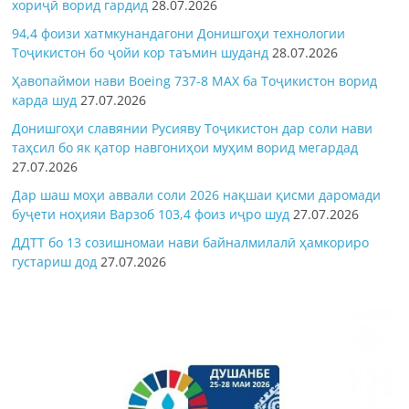
хориҷӣ ворид гардид
28.07.2026
94,4 фоизи хатмкунандагони Донишгоҳи технологии
Тоҷикистон бо ҷойи кор таъмин шуданд
28.07.2026
Ҳавопаймои нави Boeing 737-8 MAX ба Тоҷикистон ворид
карда шуд
27.07.2026
Донишгоҳи славянии Русияву Тоҷикистон дар соли нави
таҳсил бо як қатор навгониҳои муҳим ворид мегардад
27.07.2026
Дар шаш моҳи аввали соли 2026 нақшаи қисми даромади
буҷети ноҳияи Варзоб 103,4 фоиз иҷро шуд
27.07.2026
ДДТТ бо 13 созишномаи нави байналмилалӣ ҳамкориро
густариш дод
27.07.2026