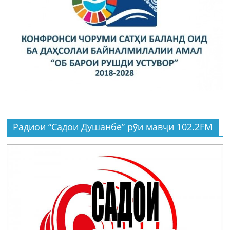
Радиои “Садои Душанбе” рӯи мавҷи 102.2FM