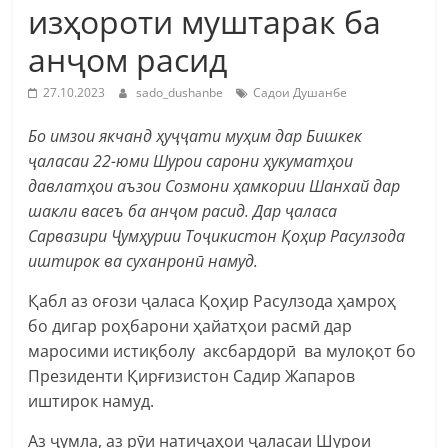
изҳороти муштарак ба
анҷом расид
27.10.2023
sado_dushanbe
Садои Душанбе
Бо имзои якчанд ҳуҷҷати муҳим дар Бишкек
ҷаласаи 22-юми Шурои сарони ҳукуматҳои
давлатҳои аъзои Созмони ҳамкории Шанхай дар
шакли васеъ ба анҷом расид. Дар ҷаласа
Сарвазири Ҷумҳурии Тоҷикистон Қоҳир Расулзода
иштирок ва суханронӣ намуд.
Қабл аз оғози ҷаласа Қоҳир Расулзода ҳамроҳ
бо дигар роҳбарони ҳайатҳои расмӣ дар
маросими истиқболу аксбардорӣ ва мулоқот бо
Президенти Қирғизистон Садир Жапаров
иштирок намуд.
Аз ҷумла, аз рӯи натиҷаҳои ҷаласаи Шурои