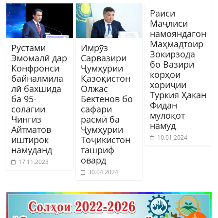
Раиси
Маҷлиси
намояндагон
Маҳмадтоир
Рустами
Имрӯз
Зокирзода
Эмомалӣ дар
Сарвазири
бо Вазири
Конфронси
Ҷумҳурии
корҳои
байналмила
Қазоқистон
хориҷии
лӣ бахшида
Олжас
Туркия Ҳакан
ба 95-
Бектенов бо
Фидан
солагии
сафари
мулоқот
Чингиз
расмӣ ба
намуд
Айтматов
Ҷумҳурии
10.01.2024
иштирок
Тоҷикистон
намуданд
ташриф
овард
17.11.2023
30.04.2024