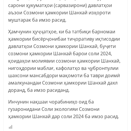
сарони ҳукуматҳои (сарвазирони) давлатҳои
аъзои Созмони ҳамкории Шанхай изҳороти
муштарак ба имзо расид.
Ҳамчунин ҳуҷҷатҳое, ки ба татбиқи барномаи
ҳамкории бисёрҷонибаи тиҷоративу иқтисодии
давлатҳои Созмони ҳамкории Шанхай, буҷети
созмони ҳамкории Шанхай барои соли 2024,
қоидаҳои молиявии созмони ҳамкории Шанхай,
нигоҳдории маблағ, кафолатҳо ва ҷубронпулии
шахсони мансабдори мақомоти ба таври доимӣ
амалкунандаи Созмони ҳамкории Шанхай дахл
доранд, ба имзо расиданд.
Инчунин нақшаи чорабиниҳо оид ба
гузаронидани Соли экологияи Созмони
ҳамкории Шанхай дар соли 2024 ба имзо расид.