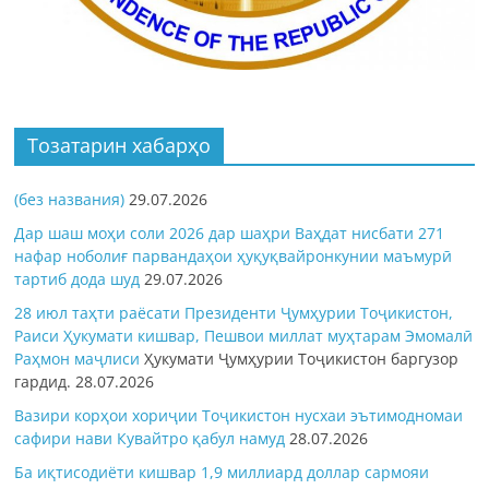
Тозатарин хабарҳо
(без названия)
29.07.2026
Дар шаш моҳи соли 2026 дар шаҳри Ваҳдат нисбати 271
нафар ноболиғ парвандаҳои ҳуқуқвайронкунии маъмурӣ
тартиб дода шуд
29.07.2026
28 июл таҳти раёсати Президенти Ҷумҳурии Тоҷикистон,
Раиси Ҳукумати кишвар, Пешвои миллат муҳтарам Эмомалӣ
Раҳмон
маҷлиси
Ҳукумати Ҷумҳурии Тоҷикистон баргузор
гардид.
28.07.2026
Вазири корҳои хориҷии Тоҷикистон нусхаи эътимодномаи
сафири нави Кувайтро қабул намуд
28.07.2026
Ба иқтисодиёти кишвар 1,9 миллиард доллар сармояи