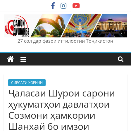
Skip
to
content
27 сол дар фазои иттилоотии Тоҷикистон
СИЁСАТИ ХОРИҶӢ
Ҷаласаи Шурои сарони
ҳукуматҳои давлатҳои
Созмони ҳамкории
Шанхай бо имзои