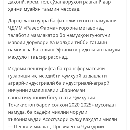
даҳонӣ, крем, гел, сӯзандоруҳои равғанӣ дар
ҳаҷми муайян таъмин месозад.
Дар ҳолати пурра ба фаъолияти оғоз намудани
ҶДММ «Разес Фарма» корхона метавонад
талаботи мамлакатро бо намудҳои гуногуни
маводи доруворӣ ва молҳои тиббӣ таъмин
намояд ва ба коҳиш ёфтани воридоти ин намуди
маҳсулот таъсир расонад.
Иқдоми пешгирифта ба трансформатсияи
гузариши иқтисодиёти ҷумҳурӣ аз давлати
аграрӣ-индустриалӣ ба индустриалӣ-аграрӣ,
инчунин амалишавии «Барномаи
саноатикунонии босуръати Ҷумҳурии
Тоҷикистон барои солҳои 2020-2025» мусоидат
намуда, ба ҳадафи миллии чоруми
эълоннамудаи Асосгузори сулҳу ваҳдати миллӣ
— Пешвои миллат, Президенти Ҷумҳурии