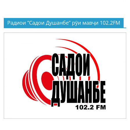
Радиои “Садои Душанбе” рӯи мавҷи 102.2FM