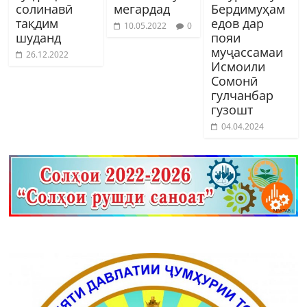
солинавӣ
мегардад
Бердимуҳам
тақдим
едов дар
10.05.2022
0
шуданд
пояи
муҷассамаи
26.12.2022
Исмоили
Сомонӣ
гулчанбар
гузошт
04.04.2024