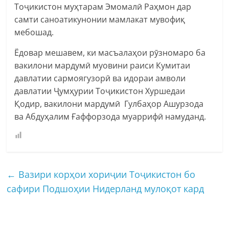
Тоҷикистон муҳтарам Эмомалӣ Раҳмон дар
самти саноатикунонии мамлакат мувофиқ
мебошад.
Ёдовар мешавем, ки масъалаҳои рӯзномаро ба
вакилони мардумӣ муовини раиси Кумитаи
давлатии сармоягузорӣ ва идораи амволи
давлатии Ҷумҳурии Тоҷикистон Хуршедаи
Қодир, вакилони мардумӣ Гулбаҳор Ашурзода
ва Абдуҳалим Ғаффорзода муаррифӣ намуданд.
←
Вазири корҳои хориҷии Тоҷикистон бо
сафири Подшоҳии Нидерланд мулоқот кард