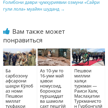
Ғолибони даври ҷумҳуриявии озмуни «Сайри
гули лола» муайян шуданд
→
Вам также может
понравиться
Ба
Аз 10-ум то
Пешвои
сарбозону
16-уми май
миллии
афсарони
ҳавои
халқи
шаҳри Кӯлоб
номусоид,
туркман —
аз номи
боронҳои
Раиси Халқ
Пешвои
пуршиддат
Маслаҳатии
миллат
ва шамоли
Туркманисто
туҳфаҳои
сахт пешгӯӣ
н Гурбонгулӣ