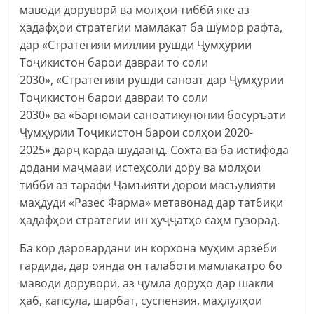
маводи доруворӣ ва молҳои тиббӣ яке аз
ҳадафҳои стратегии мамлакат ба шумор рафта,
дар «Стратегияи миллии рушди Ҷумҳурии
Тоҷикистон барои давраи то соли
2030», «Стратегияи рушди саноат дар Ҷумҳурии
Тоҷикистон барои давраи то соли
2030» ва «Барномаи саноатикунонии босуръати
Ҷумҳурии Тоҷикистон барои солҳои 2020-
2025» дарҷ карда шудаанд. Сохта ва ба истифода
додани маҷмааи истеҳсоли дору ва молҳои
тиббӣ аз тарафи Ҷамъияти дорои масъулияти
маҳдуди «Разес Фарма» метавонад дар татбиқи
ҳадафҳои стратегии ин ҳуҷҷатҳо саҳм гузорад.
Ба кор даровардани ин корхона муҳим арзёбӣ
гардида, дар оянда он талаботи мамлакатро бо
маводи доруворӣ, аз ҷумла доруҳо дар шакли
ҳаб, капсула, шарбат, суспензия, маҳлулҳои