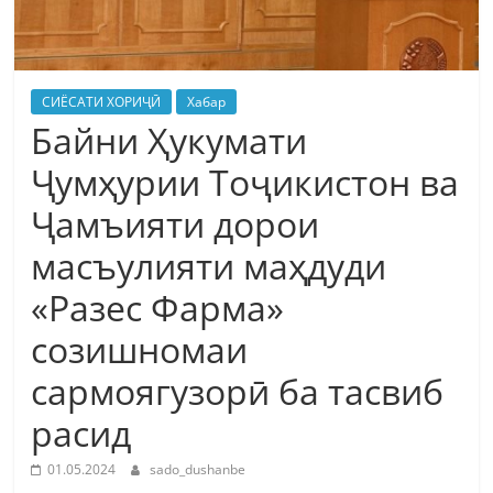
СИЁСАТИ ХОРИҶӢ
Хабар
Байни Ҳукумати
Ҷумҳурии Тоҷикистон ва
Ҷамъияти дорои
масъулияти маҳдуди
«Разес Фарма»
созишномаи
сармоягузорӣ ба тасвиб
расид
01.05.2024
sado_dushanbe