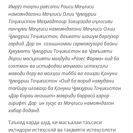
Имрӯз таҳти раёсати Раиси Маҷлиси
намояндагони Маҷлиси Олии Ҷумҳурии
Тоҷикистон Маҳмадтоир Зокирзода иҷлосияи
панҷуми Маҷлиси намояндагони Маҷлиси Олии
Ҷумҳурии Тоҷикистон, даъвати шашум баргузор
гардид. Дар он созишномаи сармоягузорӣ байни
Ҳукумати Ҷумҳурии Тоҷикистон ва Ҷамъияти
дорои масъулияти маҳдуди «Разес Фарма» оид ба
сохтмон ва истифодаи маҷмааи истеҳсоли
маводи дору ва молҳои тиббӣ ва лоиҳаи Қонуни
Ҷумҳурии Тоҷикистон «Оид ба ворид намудани
тағйиру иловаҳо ба Қонуни Ҷумҳурии Тоҷикистон
«Дар бораи ангишт» мавриди баррасӣ қарор
гирифт. Дар ин хусус аз Маҷлиси намояндагон
хабар доданд.
Таъкид карда шуд, ки масъалаи таъсиси
иқтидори истеҳсолӣ ва тақвияти истеҳсолоти