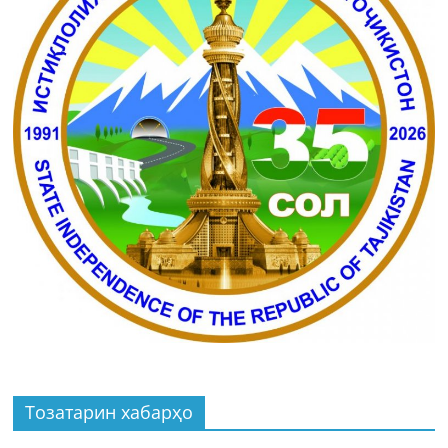
Тозатарин хабарҳо