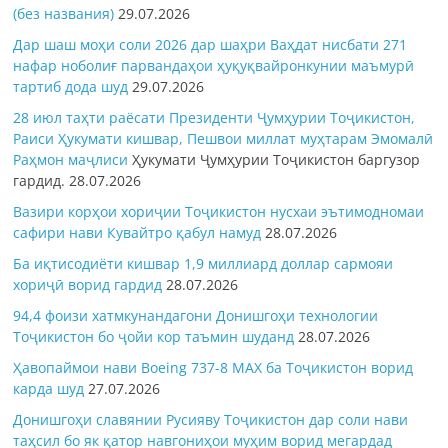
(без названия)
29.07.2026
Дар шаш моҳи соли 2026 дар шаҳри Ваҳдат нисбати 271
нафар ноболиғ парвандаҳои ҳуқуқвайронкунии маъмурӣ
тартиб дода шуд
29.07.2026
28 июл таҳти раёсати Президенти Ҷумҳурии Тоҷикистон,
Раиси Ҳукумати кишвар, Пешвои миллат муҳтарам Эмомалӣ
Раҳмон
маҷлиси
Ҳукумати Ҷумҳурии Тоҷикистон баргузор
гардид.
28.07.2026
Вазири корҳои хориҷии Тоҷикистон нусхаи эътимодномаи
сафири нави Кувайтро қабул намуд
28.07.2026
Ба иқтисодиёти кишвар 1,9 миллиард доллар сармояи
хориҷӣ ворид гардид
28.07.2026
94,4 фоизи хатмкунандагони Донишгоҳи технологии
Тоҷикистон бо ҷойи кор таъмин шуданд
28.07.2026
Ҳавопаймои нави Boeing 737-8 MAX ба Тоҷикистон ворид
карда шуд
27.07.2026
Донишгоҳи славянии Русияву Тоҷикистон дар соли нави
таҳсил бо як қатор навгониҳои муҳим ворид мегардад